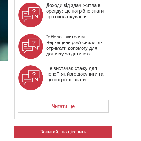
Доходи від здачі житла в
оренду: що потрібно знати
про оподаткування
“єЯсла”: жителям
Черкащини роз’яснили, як
отримати допомогу для
догляду за дитиною
Не вистачає стажу для
пенсії: як його докупити та
що потрібно знати
Читати ще
Запитай, що цікавить