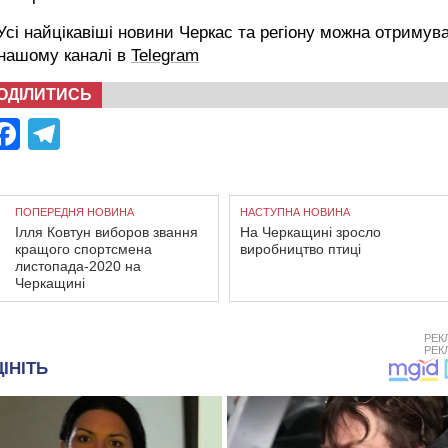
сі найцікавіші новини Черкас та регіону можна отримув
 нашому каналі в
Telegram
ОДІЛИТИСЬ
Facebook
Telegram
ПОПЕРЕДНЯ НОВИНА
НАСТУПНА НОВИНА
Ілля Ковтун виборов звання
На Черкащині зросло
кращого спортсмена
виробництво птиці
листопада-2020 на
Черкащині
РЕК
РЕК