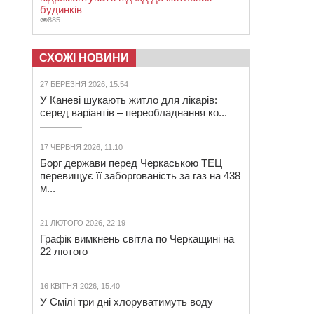
будинків
885
СХОЖІ НОВИНИ
27 БЕРЕЗНЯ 2026, 15:54
У Каневі шукають житло для лікарів:
серед варіантів – переобладнання ко...
17 ЧЕРВНЯ 2026, 11:10
Борг держави перед Черкаською ТЕЦ
перевищує її заборгованість за газ на 438
м...
21 ЛЮТОГО 2026, 22:19
Графік вимкнень світла по Черкащині на
22 лютого
16 КВІТНЯ 2026, 15:40
У Смілі три дні хлоруватимуть воду