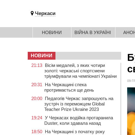
Черкаси
НОВИНИ
ВІЙНА В УКРАЇНІ
АНО
Б
НОВИНИ
21:13
Вісім медалей, з яких чотири
с
золоті: черкаські спортсмени
тріумфували на чемпіонаті України
09 Г
20:31
На Черкащині спека
протримається ще день
20:00
Педагогів Черкас запрошують на
зустріч із переможцем Global
Teacher Prize Ukraine 2023
19:24
У Черкасах водійка протаранила
Duster, коли здавала назад
18:50
На Черкащині з початку року