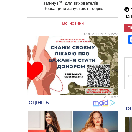
загинув?”: для вихователів
Черкащини запускають серію
У
унікальних тренінгів
на
Всі новини
12:14
На Золотоніщині вже десяту
П
добу гасять пожежу торфу
СОЦІАЛЬНА РЕКЛАМА
11:35
Від 80 гривень за кілограм: в
Україні прогнозують стрибок цін на
гречку
10:56
Захисника зі Звенигородщини,
який обороняв Авдіївку,
нагородили “Комбатантським
хрестом”
10:10
На Черкащині п’яний мотоцикліст
зіткнувся з мопедом: двоє людей у
лікарні
РЕКЛАМА
09:42
Ветерани МСК “Дніпро” вибороли
бронзу чемпіонату України
08:57
На Уманщині підрядника
зобов’язали сплатити понад 670
тис грн штрафу за незаконні зміни
до договору