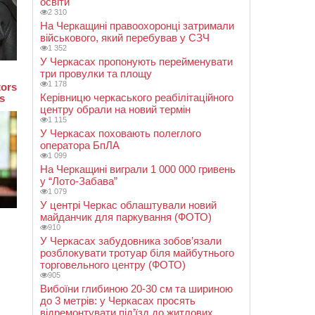
освіти
2 310
На Черкащині правоохоронці затримали
військового, який перебував у СЗЧ
1 352
У Черкасах пропонують перейменувати
три провулки та площу
1 178
Керівницю черкаського реабілітаційного
центру обрали на новий термін
1 115
У Черкасах поховають полеглого
оператора БпЛА
1 099
На Черкащині виграли 1 000 000 гривень
у “Лото-Забава”
1 079
У центрі Черкас облаштували новий
майданчик для паркування (ФОТО)
910
У Черкасах забудовника зобов’язали
розблокувати тротуар біля майбутнього
торговельного центру (ФОТО)
905
Вибоїни глибиною 20-30 см та шириною
до 3 метрів: у Черкасах просять
відремонтувати під’їзд до житлових