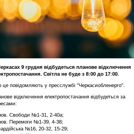
Черкасах 9 грудня відбудеться планове відключення
ктропостачання. Світла не буде з 8:00 до 17:00.
 це повідомляють у пресслужбі "Черкасиобленерго".
нове відключення електропостачання відбудеться за
ресами:
ров. Свободи №1-31, 2-40а;
ров. Перемоги №1-39, 4-38;
вардійська №16, 20-32, 15-29;