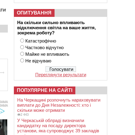
ати
ОПИТУВАННЯ
На скільки сильно впливають
відключення світла на ваше життя,
зокрема роботу?
Катастрофічно
Частково відчутно
Майже не впливають
Не відчуваю
Переглянути результати
ПОПУЛЯРНЕ НА САЙТІ
На Черкащині розпочнуть нараховувати
ЛАМА
виплати до Дня Незалежності: хто і
ЛАМА
скільки може отримати
2 443
У Черкаській облраді визначили
кандидатку на посаду директора
установи, яка супроводжує 39 закладів