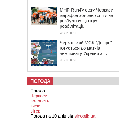
MHP Run4Victory Черкаси
марафон збирає кошти на
розбудову Центру
реабілітації...
28 ЛИПНЯ
Черкаський МСК “Дніпро”
готується до матчів
чемпіонату України з ...
28 ЛИПНЯ
ПОГОДА
Погода
Черкаси
вологість:
тиск:
вітер:
Погода на 10 днів від
sinoptik.ua