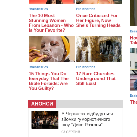
08:20
Обрано претендента на посаду
директора Мокрокалигірського
психоневрологічного інтернату
07:23
Уманські міграційники видворили з
країни грузина, який відсидів
термін у колонії
АНОНСИ
У Черкасах відбудуться
зйомки гумористичного
шоу “Двіж: Розгони” ...
03 СЕРПНЯ