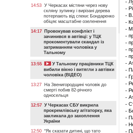
- 
14:53
У Черкасах містяни через нову
- Р
скляну зупинку і вирізані дерева
- В
потерпають від спеки: Бондаренко
обіцяє масштабне озеленення
- К
- М
14:17
Провокував конфлікт і
- п
зачинився в автівці: у ТЦК
прокоментували скандал із
- п
затриманням чоловіка у
- п
Тальному
- п
- А
13:55
У Тальному працівники ТЦК
вибили вікно і витягли з автівки
- П
чоловіка (ВІДЕО)
- Г
- Р
13:27
На Звенигородщині чоловік до
смерті побив 82-річного
- Р
односельця
- А
- С
12:57
У Черкасах СБУ викрила
прокремлівську агітаторку, яка
- Б
закликала до захоплення
- П
України
- Н
12:50
“Як сказати дитині, що тато
- П