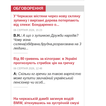
ОБГОВОРЕННЯ
У Черкасах містяни через нову скляну
зупинку і вирізані дерева потерпають
від спеки: Бондаренко о...
06 СЕРПНЯ 2026, 15:23
В.Н.:
А що з зупинкою Дружби народів?
Чому вона
скляна(обідрана,брудна,розрахована на 3
людини...
Від 80 гривень за кілограм: в Україні
прогнозують стрибок цін на гречку
06 СЕРПНЯ 2026, 12:48
А:
Скільки кг гречки за такою вартістю
може купити звичайний український
пенсіонер чи особ...
На черкаській дамбі загинув водій
BMW, зіткнувшись на зустрічній смузі