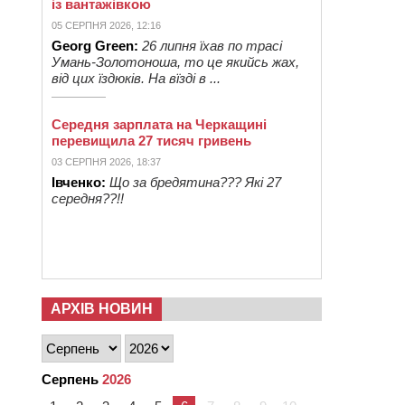
із вантажівкою
05 СЕРПНЯ 2026, 12:16
Georg Green:
26 липня їхав по трасі
Умань-Золотоноша, то це якийсь жах,
від цих їздюків. На вїзді в ...
Середня зарплата на Черкащині
перевищила 27 тисяч гривень
03 СЕРПНЯ 2026, 18:37
Івченко:
Що за бредятина??? Які 27
середня??!!
АРХІВ НОВИН
Серпень
2026