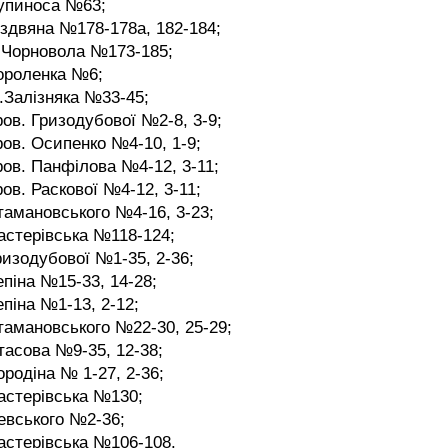
Лупиноса №63;
іздвяна №178-178а, 182-184;
.Чорновола №173-185;
ороленка №6;
.Залізняка №33-45;
ров. Гризодубової №2-8, 3-9;
ров. Осипенко №4-10, 1-9;
ров. Панфілова №4-12, 3-11;
ров. Раскової №4-12, 3-11;
тамановського №4-16, 3-23;
астерівська №118-124;
ризодубової №1-35, 2-36;
епіна №15-33, 14-28;
епіна №1-13, 2-12;
тамановського №22-30, 25-29;
тасова №9-35, 12-38;
ородіна № 1-27, 2-36;
астерівська №130;
евського №2-36;
астерівська №106-108.