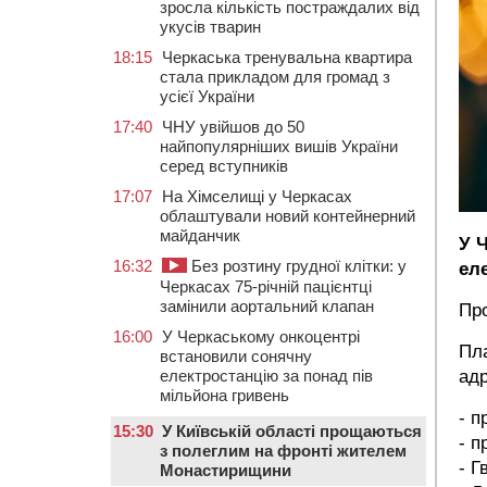
зросла кількість постраждалих від
укусів тварин
18:15
Черкаська тренувальна квартира
стала прикладом для громад з
усієї України
17:40
ЧНУ увійшов до 50
найпопулярніших вишів України
серед вступників
17:07
На Хімселищі у Черкасах
облаштували новий контейнерний
майданчик
У 
16:32
Без розтину грудної клітки: у
еле
Черкасах 75-річній пацієнтці
замінили аортальний клапан
Про
16:00
У Черкаському онкоцентрі
Пла
встановили сонячну
електростанцію за понад пів
ад
мільйона гривень
- п
15:30
У Київській області прощаються
- п
з полеглим на фронті жителем
- Г
Монастирищини