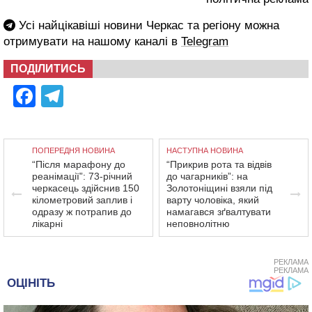
Усі найцікавіші новини Черкас та регіону можна
отримувати на нашому каналі в
Telegram
ПОДІЛИТИСЬ
Facebook
Telegram
ПОПЕРЕДНЯ НОВИНА
НАСТУПНА НОВИНА
“Після марафону до
“Прикрив рота та відвів
реанімації”: 73-річний
до чагарників”: на
черкасець здійснив 150
Золотоніщині взяли під
кілометровий заплив і
варту чоловіка, який
одразу ж потрапив до
намагався зґвалтувати
лікарні
неповнолітню
РЕКЛАМА
РЕКЛАМА