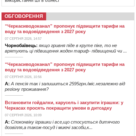
використання ШІ в бізнесі
ОБГОВОРЕННЯ
“Черкасиводоканал” пропонує підвищити тарифи на
воду та водовідведення з 2027 року
07 СЕРПНЯ 2026, 14:57
Чорнобаївець:
якщо гривня піде в круте піке, то не
врятують ці підвищення жоден тариф- підвищений чи ...
“Черкасиводоканал” пропонує підвищити тарифи на
воду та водовідведення з 2027 року
07 СЕРПНЯ 2026, 10:56
А:
А пенсія так і залишиться 2595грн./міс.незалежно від
регіону проживання?
Встановити гойдалки, карусель і закупити іграшки: у
Черкасах просять покращити умови в дитсадку
07 СЕРПНЯ 2026, 10:09
А:
Споконвіку іграшки і все,що стосується дитячого
дозвілля,а також-посуд і миючі засоби,к...