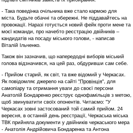
- Така поведінка очільника вже стало кармою для
міста. Будьте обачні та обережні. Не піддавайтесь на
провокації. Наразі готується новий фейк проти мене та
моєї команди, про начебто реєстрацію двійників –
кандидатів на посаду міського голови, - написав
Віталій Ільченко.
Також він зазначив, що напередодні виборів міський
голова відзначився, на цей раз, обдуривши сам себе.
- Прийом старий, як світ, та вже відомий у Черкасах.
Як повідомляє джерело на сайті
"Провінція
", для
самопіару та отримання уваги до своєї персони
Анатолій Бондаренко реєструє однофамільців з метою,
щоб звинуватити своїх опонентів. Читаємо: "У
Черкасах зовні застосований той самий прийом. 24
вересня, в останній день реєстрації, Черкаська міська
ТВК прийняла документи у двійників черкаського мера
- Анатолія Андрійовича Бондаренка та Антона