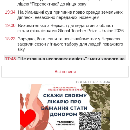
ліцею “Перспектива” до кінця року
19:34
На Уманщині суд припинив право оренди земельних
ділянок, незаконно переданих іноземцем
19:00
Вихователька з Черкас і дві педагогині з області
стали фіналістками Global Teacher Prize Ukraine 2026
18:23
Зарядка, йога, сапи та нові знайомства: у Черкасах
закрили сезон літнього табору для людей поважного
віку
17:48
“Це страшна несправедливість”: мати хворого на
СМА 13-річного хлопця із Драбівщини просить
ОВА виділити кошти на дороговартісні ліки
Всі новини
17:15
На Уманщині судитимуть колишню очільницю відділу
СОЦІАЛЬНА РЕКЛАМА
освіти через закупівлю електрики за завищеною
ціною
16:40
У Черкасах провели в останню путь двох
загиблих воїнів
16:07
До 1 вересня у Черкасах оновлюють дорожню
розмітку біля навчальних закладів (ФОТОФАКТ)
15:39
На честь загиблого захисника і чемпіона світу в