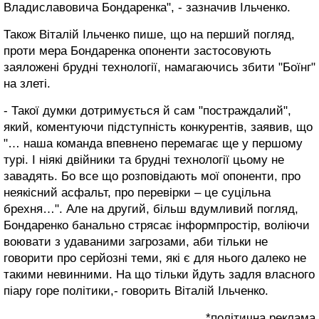
Владиславовича Бондаренка", - зазначив Ільченко.
Також Віталій Ільченко пише, що на перший погляд,
проти мера Бондаренка опоненти застосовують
заяложені брудні технології, намагаючись збити "Боїнг"
на злеті.
- Такої думки дотримується й сам "постраждалий",
який, коментуючи підступність конкурентів, заявив, що
"… наша команда впевнено перемагає ще у першому
турі. І ніякі двійники та брудні технології цьому не
завадять. Бо все що розповідають мої опоненти, про
неякісний асфальт, про перевірки – це суцільна
брехня…". Але на другий, більш вдумливий погляд,
Бондаренко банально стрясає інформпростір, воліючи
воювати з удаваними загрозами, аби тільки не
говорити про серйозні теми, які є для нього далеко не
такими невинними. На що тільки йдуть задля власного
піару горе політики,- говорить Віталій Ільченко.
*політична реклама