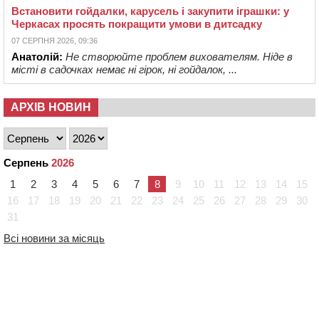
Встановити гойдалки, карусель і закупити іграшки: у
Черкасах просять покращити умови в дитсадку
07 СЕРПНЯ 2026, 09:36
Анатолій:
Не створюйте проблем вихователям. Ніде в
місті в садочках немає ні гірок, ні гойдалок, ...
АРХІВ НОВИН
Серпень
2026
1
2
3
4
5
6
7
8
9
10
11
12
13
14
15
16
17
18
19
20
21
22
23
24
25
26
27
28
29
30
31
Всі новини за місяць