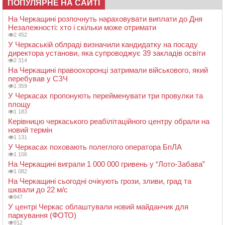
ПОПУЛЯРНЕ НА САЙТІ
На Черкащині розпочнуть нараховувати виплати до Дня
Незалежності: хто і скільки може отримати
2 452
У Черкаській облраді визначили кандидатку на посаду
директора установи, яка супроводжує 39 закладів освіти
2 314
На Черкащині правоохоронці затримали військового, який
перебував у СЗЧ
1 359
У Черкасах пропонують перейменувати три провулки та
площу
1 183
Керівницю черкаського реабілітаційного центру обрали на
новий термін
1 131
У Черкасах поховають полеглого оператора БпЛА
1 106
На Черкащині виграли 1 000 000 гривень у “Лото-Забава”
1 082
На Черкащині сьогодні очікують грози, зливи, град та
шквали до 22 м/с
947
У центрі Черкас облаштували новий майданчик для
паркування (ФОТО)
912