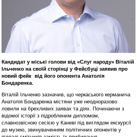
Кандидат у міські голови від «Слуг народу» Віталій
Ільченко на своїй сторінці у
Фейсбуці
заявив про
новий фейк від його опонента Анатолія
Бондаренка.
Віталій Ільченко зазначив, що черкаського керманича
Анатолія Бондаренка містяни уже неодноразово
ловили на брехливих заявах та діях. Починаючи з
відомої історії з підробленим дипломом,
славнозвісною сесією у Каневі під виглядом екскурсії
до музею, звинуваченням політичних опонентів у
підпалі смітників замість їх прибирання.