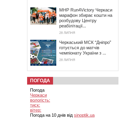
MHP Run4Victory Черкаси
марафон збирає кошти на
розбудову Центру
реабілітації...
28 ЛИПНЯ
Черкаський МСК “Дніпро”
готується до матчів
чемпіонату України з ...
28 ЛИПНЯ
ПОГОДА
Погода
Черкаси
вологість:
тиск:
вітер:
Погода на 10 днів від
sinoptik.ua