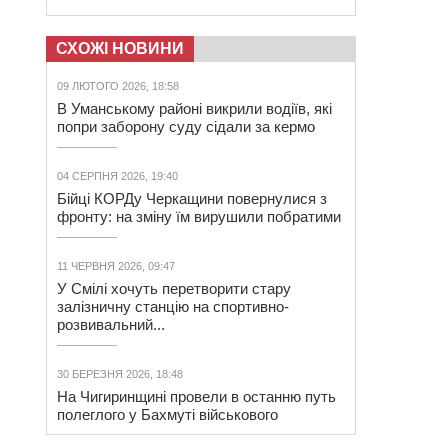
СХОЖІ НОВИНИ
09 ЛЮТОГО 2026, 18:58
В Уманському районі викрили водіїв, які
попри заборону суду сідали за кермо
04 СЕРПНЯ 2026, 19:40
Бійці КОРДу Черкащини повернулися з
фронту: на зміну їм вирушили побратими
11 ЧЕРВНЯ 2026, 09:47
У Смілі хочуть перетворити стару
залізничну станцію на спортивно-
розвивальний...
30 БЕРЕЗНЯ 2026, 18:48
На Чигиринщині провели в останню путь
полеглого у Бахмуті військового