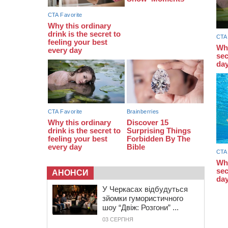
13:26
На Черкащині сьогодні очікують
грози, зливи, град та шквали до 22
м/с
АНОНСИ
У Черкасах відбудуться
зйомки гумористичного
шоу “Двіж: Розгони” ...
03 СЕРПНЯ