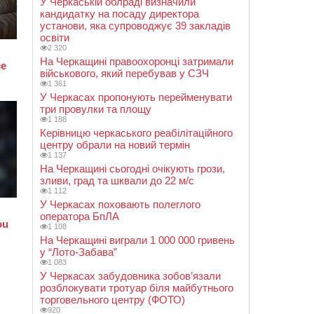
У Черкаській облраді визначили
кандидатку на посаду директора
установи, яка супроводжує 39 закладів
освіти
2 320
На Черкащині правоохоронці затримали
військового, який перебував у СЗЧ
1 361
У Черкасах пропонують перейменувати
три провулки та площу
1 188
Керівницю черкаського реабілітаційного
центру обрали на новий термін
1 137
На Черкащині сьогодні очікують грози,
зливи, град та шквали до 22 м/с
1 112
У Черкасах поховають полеглого
оператора БпЛА
1 108
На Черкащині виграли 1 000 000 гривень
у “Лото-Забава”
1 083
У Черкасах забудовника зобов’язали
розблокувати тротуар біля майбутнього
торговельного центру (ФОТО)
920