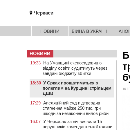
Черкаси
НОВИНИ
ВІЙНА В УКРАЇНІ
АНО
Б
НОВИНИ
19:33
На Уманщині експосадовицю
т
відділу освіти судитимуть через
завдані бюджету збитки
б
18:30
У Єрках прощатимуться з
полеглим на Курщині стрільцем
16 Г
ДШВ
17:29
Апеляційний суд підтвердив
стягнення майже 250 тис. грн
шкоди за незаконний вилов риби
16:07
У Черкасах за ніч виявили 15
порушників комендантської години