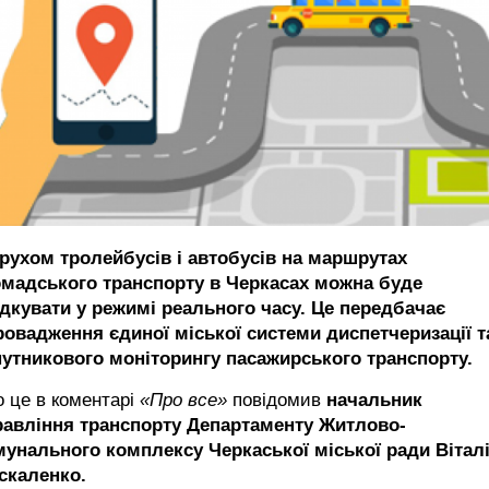
 рухом тролейбусів і автобусів на маршрутах
омадського транспорту в Черкасах можна буде
ідкувати у режимі реального часу. Це передбачає
ровадження єдиної міської системи диспетчеризації т
путникового моніторингу пасажирського транспорту.
 це в коментарі
«Про все»
повідомив
начальник
равління транспорту Департаменту Житлово-
мунального комплексу Черкаської міської ради Вітал
скаленко.