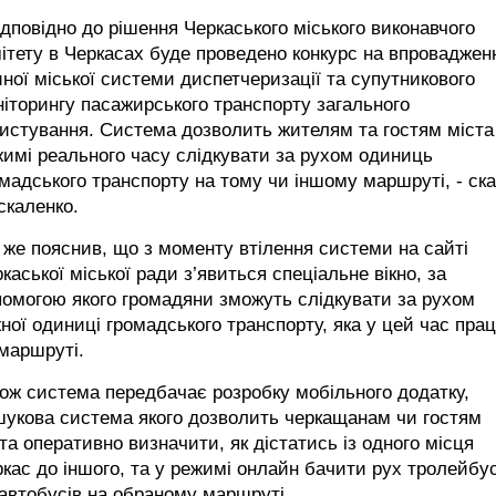
ідповідно до рішення Черкаського міського виконавчого
ітету в Черкасах буде проведено конкурс на впроваджен
ної міської системи диспетчеризації та супутникового
іторингу пасажирського транспорту загального
истування. Система дозволить жителям та гостям міста
имі реального часу слідкувати за рухом одиниць
мадського транспорту на тому чи іншому маршруті, - ск
скаленко.
 же пояснив, що з моменту втілення системи на сайті
каської міської ради з’явиться спеціальне вікно, за
омогою якого громадяни зможуть слідкувати за рухом
ної одиниці громадського транспорту, яка у цей час пра
маршруті.
ож система передбачає розробку мобільного додатку,
шукова система якого дозволить черкащанам чи гостям
та оперативно визначити, як дістатись із одного місця
кас до іншого, та у режимі онлайн бачити рух тролейбус
автобусів на обраному маршруті.