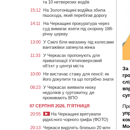
та 10 нетверезих водіїв
15:12
На Золотоніщині водійка збила
пішохода, який перебігав дорогу
14:11
На Черкащині прокуратура через
суд вимагає взяти під охорону 188-
річну церкву
13:00
У Смілі біля магазину під колесами
вантажівки загинула жінка
11:33
У Черкасах пропонують для
приватизації п’ятиповерховий
об’єкт у центрі міста
За
10:00
Не вистачає стажу для пенсії: як
гр
його докупити та що потрібно знати
сл
08:23
У Черкасах виявили низку
вп
недоліків у гуртожитку, де
су
проживають ВПО
07 СЕРПНЯ 2026, П'ЯТНИЦЯ
Про
уп
20:55
На Черкащині врятували
рідкісного чорного грифа (ФОТО)
ко
Мо
20:13
Черкаси виділять близько 20 млн