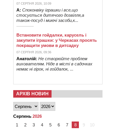
07 СЕРПНЯ 2026, 10:09
А:
Споконвіку іграшки і все,що
стосується дитячого дозвілля,а
також-посуд і миючі засоби,к...
Встановити гойдалки, карусель і
закупити іграшки: у Черкасах просять
покращити умови в дитсадку
07 СЕРПНЯ 2026, 09:36
Анатолій:
Не створюйте проблем
вихователям. Ніде в місті в садочках
немає ні гірок, ні гойдалок, ...
АРХІВ НОВИН
Серпень
2026
1
2
3
4
5
6
7
8
9
10