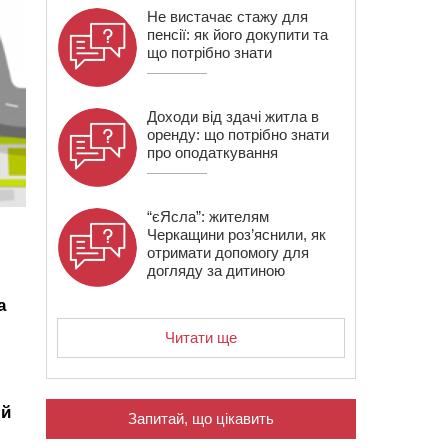
Не вистачає стажу для
пенсії: як його докупити та
що потрібно знати
Доходи від здачі житла в
оренду: що потрібно знати
про оподаткування
“єЯсла”: жителям
Черкащини роз’яснили, як
отримати допомогу для
догляду за дитиною
а
Читати ще
ій
Запитай, що цікавить