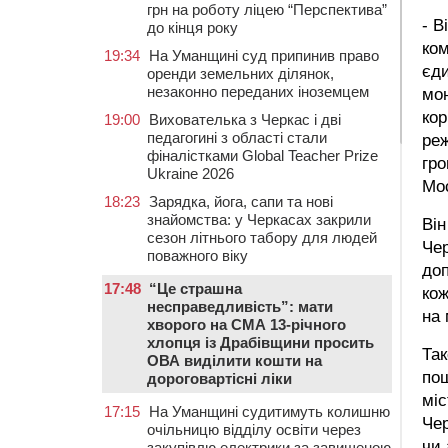
грн на роботу ліцею “Перспектива”
- В
до кінця року
ком
19:34
На Уманщині суд припинив право
єди
оренди земельних ділянок,
незаконно переданих іноземцем
мон
кор
19:00
Вихователька з Черкас і дві
педагогині з області стали
реж
фіналістками Global Teacher Prize
гро
Ukraine 2026
Мо
18:23
Зарядка, йога, сапи та нові
знайомства: у Черкасах закрили
Він
сезон літнього табору для людей
Чер
поважного віку
доп
17:48
“Це страшна
кож
несправедливість”: мати
на 
хворого на СМА 13-річного
хлопця із Драбівщини просить
Так
ОВА виділити кошти на
по
дороговартісні ліки
міс
17:15
На Уманщині судитимуть колишню
Чер
очільницю відділу освіти через
чи 
закупівлю електрики за завищеною