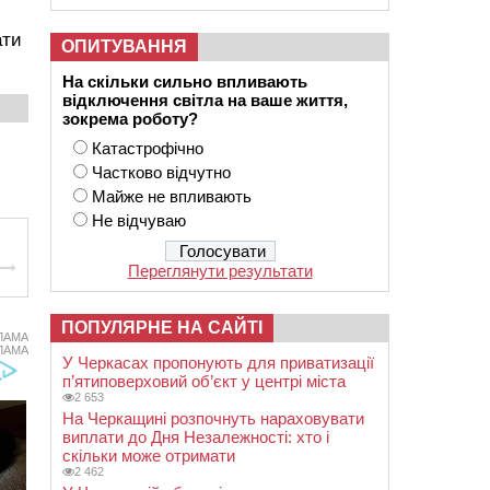
ати
ОПИТУВАННЯ
На скільки сильно впливають
відключення світла на ваше життя,
зокрема роботу?
Катастрофічно
Частково відчутно
Майже не впливають
Не відчуваю
Переглянути результати
ПОПУЛЯРНЕ НА САЙТІ
ЛАМА
ЛАМА
У Черкасах пропонують для приватизації
п’ятиповерховий об’єкт у центрі міста
2 653
На Черкащині розпочнуть нараховувати
виплати до Дня Незалежності: хто і
скільки може отримати
2 462