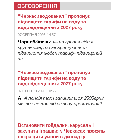
ОБГОВОРЕННЯ
“Черкасиводоканал” пропонує
підвищити тарифи на воду та
водовідведення з 2027 року
07 СЕРПНЯ 2026, 14:57
Чорнобаївець:
якщо гривня піде в
круте піке, то не врятують ці
підвищення жоден тариф- підвищений
чи ...
“Черкасиводоканал” пропонує
підвищити тарифи на воду та
водовідведення з 2027 року
07 СЕРПНЯ 2026, 10:56
А:
А пенсія так і залишиться 2595грн./
міс.незалежно від регіону проживання?
Встановити гойдалки, карусель і
закупити іграшки: у Черкасах просять
покращити умови в дитсадку