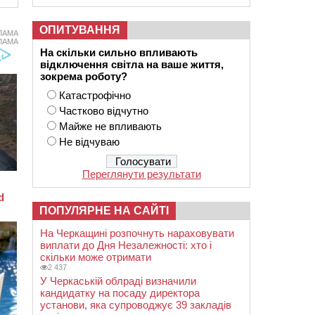
ОПИТУВАННЯ
ЛАМА
ЛАМА
На скільки сильно впливають
відключення світла на ваше життя,
зокрема роботу?
Катастрофічно
Частково відчутно
Майже не впливають
Не відчуваю
Переглянути результати
ПОПУЛЯРНЕ НА САЙТІ
На Черкащині розпочнуть нараховувати
виплати до Дня Незалежності: хто і
скільки може отримати
2 437
У Черкаській облраді визначили
кандидатку на посаду директора
установи, яка супроводжує 39 закладів