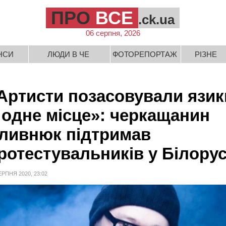
ПРО
ВСЕ
.ck.ua
06 серпня, 2026
НСИ
ЛЮДИ В ЧЕ
ФОТОРЕПОРТАЖ
РІЗНЕ
Артисти позасовували язик
 одне місце»: черкащанин
ливнюк підтримав
ротестувальників у Білорус
ЕРПНЯ 2020, 23:02