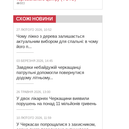
883
СХОЖІ НОВИНИ
27 ЛЮТОГО 2026, 10:52
Чому ліжко з дерева залишається
актуальним вибором для спальні: в чому
його п...
03 БЕРЕЗНЯ 2026, 14:45
Завдяки небайдужій черкащанці
патрульні допомогли повернутися
додому літньому...
26 ТРАВНЯ 2026, 13:00
У двох лікарнях Черкащини виявили
порушень на понад 11 мільйонів гривень
10 ЛЮТОГО 2026, 11:59
У Черкасах попрощалися з захисником,