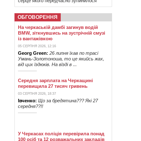
серце якого передчасно зупинилося
ОБГОВОРЕННЯ
На черкаській дамбі загинув водій
BMW, зіткнувшись на зустрічній смузі
із вантажівкою
05 СЕРПНЯ 2026, 12:16
Georg Green:
26 липня їхав по трасі
Умань-Золотоноша, то це якийсь жах,
від цих їздюків. На вїзді в ...
Середня зарплата на Черкащині
перевищила 27 тисяч гривень
03 СЕРПНЯ 2026, 18:37
Івченко:
Що за бредятина??? Які 27
середня??!!
У Черкасах поліція перевірила понад
100 осіб та 12 розважальних закладів