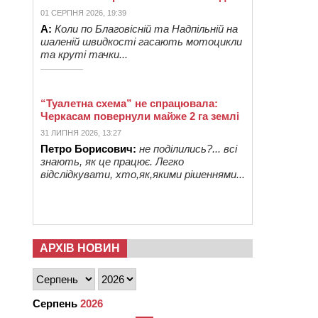
01 СЕРПНЯ 2026, 19:39
А:
Коли по Благовісній та Надпільній на
шаленій швидкості гасають мотоцикли
та круті тачки...
“Туалетна схема” не спрацювала:
Черкасам повернули майже 2 га землі
31 ЛИПНЯ 2026, 13:27
Петро Борисович:
не поділились?... всі
знають, як це працює. Легко
відслідкувати, хто,як,якими рішеннями...
АРХІВ НОВИН
Серпень
2026