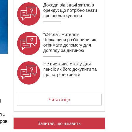
Доходи від здачі житла в
оренду: що потрібно знати
про оподаткування
“єЯсла”: жителям
Черкащини роз’яснили, як
отримати допомогу для
догляду за дитиною
Не вистачає стажу для
пенсії: як його докупити та
що потрібно знати
-
Читати ще
І
ть.
кров
Запитай, що цікавить