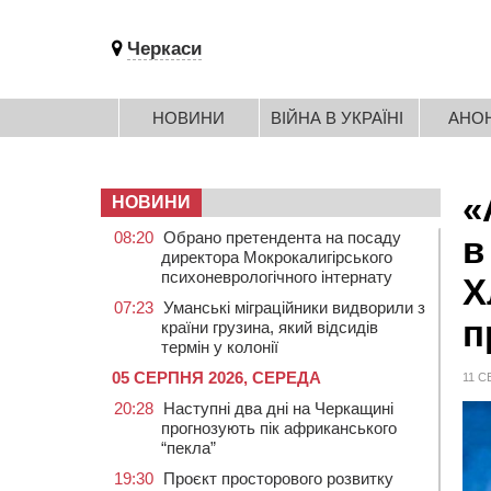
Черкаси
НОВИНИ
ВІЙНА В УКРАЇНІ
АНО
«
НОВИНИ
08:20
Обрано претендента на посаду
в
директора Мокрокалигірського
психоневрологічного інтернату
Х
07:23
Уманські міграційники видворили з
п
країни грузина, який відсидів
термін у колонії
05 СЕРПНЯ 2026, СЕРЕДА
11 С
20:28
Наступні два дні на Черкащині
прогнозують пік африканського
“пекла”
19:30
Проєкт просторового розвитку