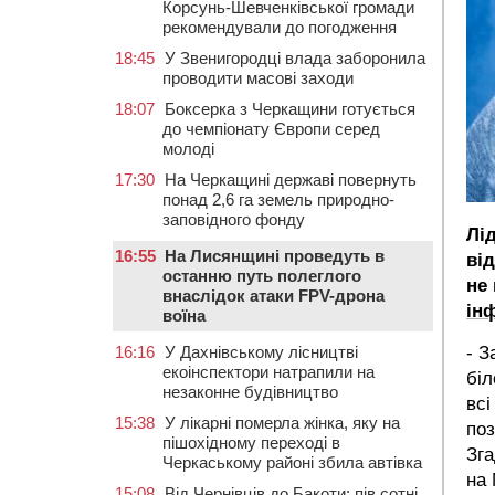
Корсунь-Шевченківської громади
рекомендували до погодження
18:45
У Звенигородці влада заборонила
проводити масові заходи
18:07
Боксерка з Черкащини готується
до чемпіонату Європи серед
молоді
17:30
На Черкащині державі повернуть
понад 2,6 га земель природно-
заповідного фонду
Лі
16:55
На Лисянщині проведуть в
від
останню путь полеглого
не
внаслідок атаки FPV-дрона
ін
воїна
16:16
У Дахнівському лісництві
- З
екоінспектори натрапили на
біл
незаконне будівництво
всі
15:38
У лікарні померла жінка, яку на
поз
пішохідному переході в
Зга
Черкаському районі збила автівка
на 
15:08
Від Чернівців до Бакоти: пів сотні