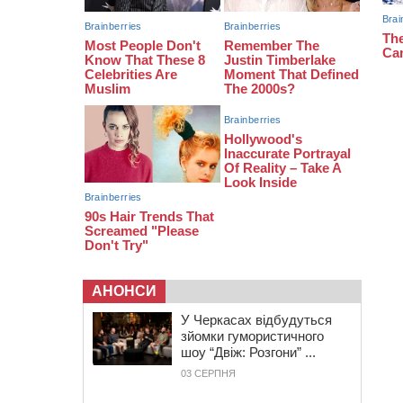
07:29
По 5 тисяч гривень на підготовку
до школи: як оформити “Пакунок
школяра”
04 СЕРПНЯ 2026, ВІВТОРОК
20:54
На Черкащині очікують пік спеки
АНОНСИ
У Черкасах відбудуться
зйомки гумористичного
шоу “Двіж: Розгони” ...
03 СЕРПНЯ