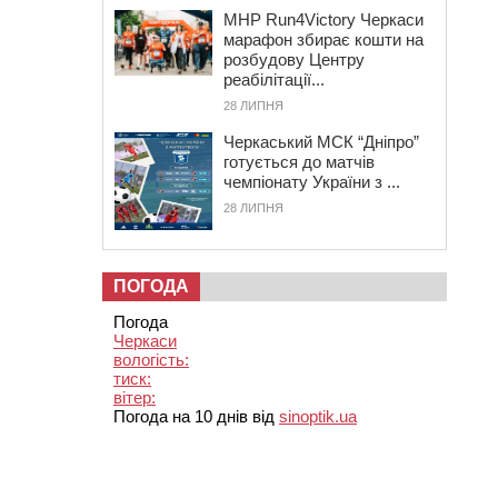
MHP Run4Victory Черкаси
марафон збирає кошти на
розбудову Центру
реабілітації...
28 ЛИПНЯ
Черкаський МСК “Дніпро”
готується до матчів
чемпіонату України з ...
28 ЛИПНЯ
ПОГОДА
Погода
Черкаси
вологість:
тиск:
вітер:
Погода на 10 днів від
sinoptik.ua