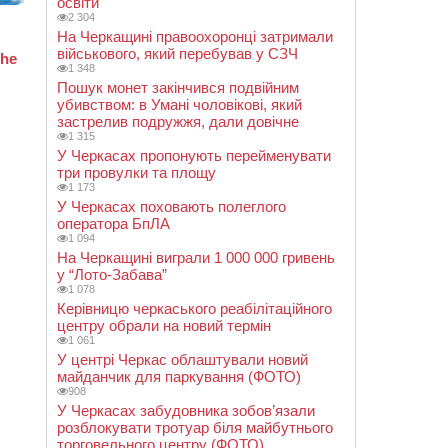
освіти
2 304
На Черкащині правоохоронці затримали
військового, який перебував у СЗЧ
1 348
Пошук монет закінчився подвійним
убивством: в Умані чоловікові, який
застрелив подружжя, дали довічне
1 315
У Черкасах пропонують перейменувати
три провулки та площу
1 173
У Черкасах поховають полеглого
оператора БпЛА
1 094
На Черкащині виграли 1 000 000 гривень
у “Лото-Забава”
1 078
Керівницю черкаського реабілітаційного
центру обрали на новий термін
1 061
У центрі Черкас облаштували новий
майданчик для паркування (ФОТО)
908
У Черкасах забудовника зобов’язали
розблокувати тротуар біля майбутнього
торговельного центру (ФОТО)