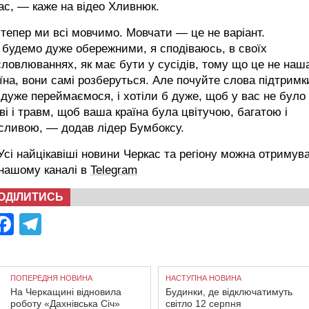
ас, — каже на відео Хливнюк.
 тепер ми всі мовчимо. Мовчати — це не варіант.
будемо дуже обережними, я сподіваюсь, в своїх
ловлюваннях, як має бути у сусідів, тому що це не наш
їна, вони самі розберуться. Але почуйте слова підтримк
дуже переймаємося, і хотіли б дуже, щоб у вас не було
ві і травм, щоб ваша країна була цвітучою, багатою і
сливою, — додав лідер Бумбоксу.
сі найцікавіші новини Черкас та регіону можна отримув
 нашому каналі в
Telegram
ОДІЛИТИСЬ
Facebook
Telegram
ПОПЕРЕДНЯ НОВИНА
НАСТУПНА НОВИНА
На Черкащині відновила
Будинки, де відключатимуть
роботу «Дахнівська Січ»
світло 12 серпня