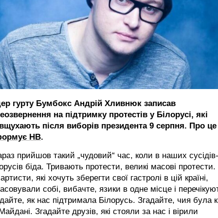
дер гурту Бумбокс Андрій Хливнюк записав
еозвернення на підтримку протестів у Білорусі, які
 вщухають після виборів президента 9 серпня.
Про це
формує НВ
.
араз прийшов такий „чудовий“ час, коли в наших сусідів
орусів біда. Тривають протести, великі масові протести. 
 артисти, які хочуть зберегти свої гастролі в цій країні,
асовували собі, вибачте, язики в одне місце і перечікую
дайте, як нас підтримала Білорусь. Згадайте, чия була 
Майдані. Згадайте друзів, які стояли за нас і вірили