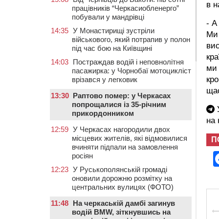
в н
працівників “Черкасиобленерго”
побували у мандрівці
- А
14:35
У Монастирищі зустріли
Ми 
військового, який потрапив у полон
вис
під час бою на Київщині
кра
14:03
Постраждав водій і неповнолітня
ми 
пасажирка: у Чорнобаї мотоцикліст
кро
врізався у легковик
ща
13:30
Раптово помер: у Черкасах
попрощалися із 35-річним
У
прикордонником
на
12:59
У Черкасах нагородили двох
місцевих жителів, які відмовилися
П
вчиняти підпали на замовлення
росіян
12:23
У Руськополянській громаді
оновили дорожню розмітку на
центральних вулицях (ФОТО)
11:48
На черкаській дамбі загинув
водій BMW, зіткнувшись на