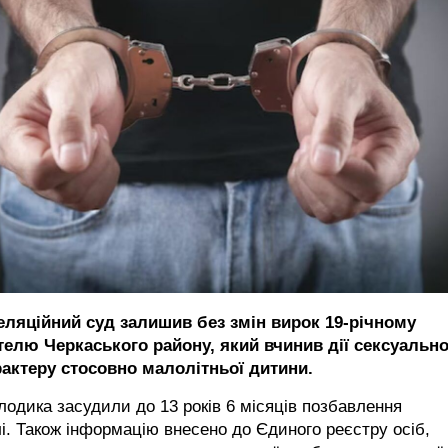
еляційний суд залишив без змін вирок 19-річному
телю Черкаського району, який вчинив дії сексуальн
рактеру стосовно малолітньої дитини.
одика засудили до 13 років 6 місяців позбавлення
і. Також інформацію внесено до Єдиного реєстру осіб,