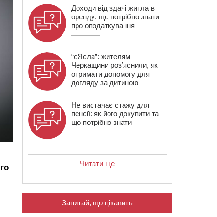
Доходи від здачі житла в
оренду: що потрібно знати
про оподаткування
“єЯсла”: жителям
Черкащини роз’яснили, як
отримати допомогу для
догляду за дитиною
Не вистачає стажу для
пенсії: як його докупити та
що потрібно знати
Читати ще
ого
Запитай, що цікавить