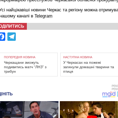
сі найцікавіші новини Черкас та регіону можна отримув
 нашому каналі в
Telegram
ОДІЛИТИСЬ
Facebook
Telegram
ПОПЕРЕДНЯ НОВИНА
НАСТУПНА НОВИНА
Черкащани зможуть
У Черкасах на пожежі
подивитись матч “ЛНЗ” з
загинули домашні тварини та
трибун
птиця
РЕК
РЕК