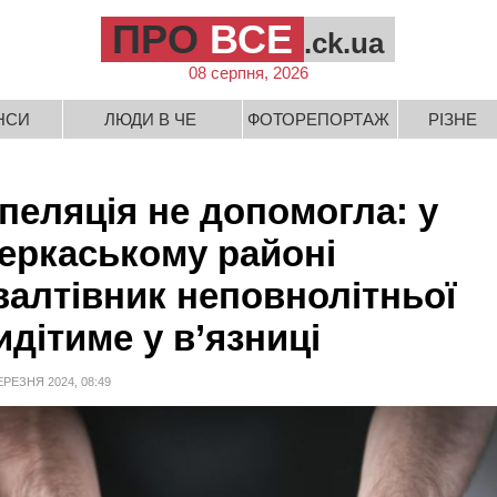
ПРО
ВСЕ
.ck.ua
08 серпня, 2026
НСИ
ЛЮДИ В ЧЕ
ФОТОРЕПОРТАЖ
РІЗНЕ
пеляція не допомогла: у
еркаському районі
валтівник неповнолітньої
идітиме у в’язниці
ЕРЕЗНЯ 2024, 08:49