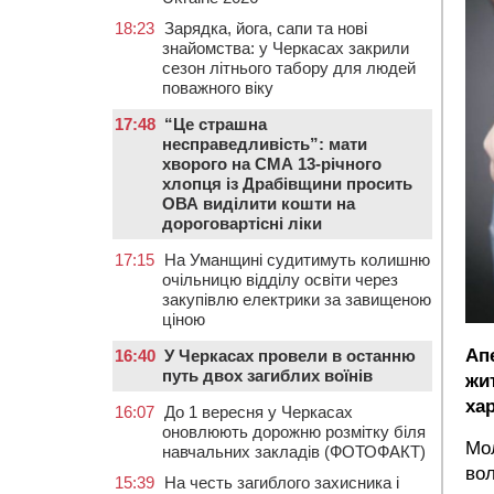
18:23
Зарядка, йога, сапи та нові
знайомства: у Черкасах закрили
сезон літнього табору для людей
поважного віку
17:48
“Це страшна
несправедливість”: мати
хворого на СМА 13-річного
хлопця із Драбівщини просить
ОВА виділити кошти на
дороговартісні ліки
17:15
На Уманщині судитимуть колишню
очільницю відділу освіти через
закупівлю електрики за завищеною
ціною
Ап
16:40
У Черкасах провели в останню
путь двох загиблих воїнів
жи
ха
16:07
До 1 вересня у Черкасах
оновлюють дорожню розмітку біля
Мол
навчальних закладів (ФОТОФАКТ)
вол
15:39
На честь загиблого захисника і