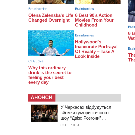
07:30
Понад 968 мільйонів гривень
земельного податку сплатили на
Черкащині
06 СЕРПНЯ 2026, ЧЕТВЕР
21:13
Вісім медалей, з яких чотири
золоті: черкаські спортсмени
тріумфували на чемпіонаті України
АНОНСИ
У Черкасах відбудуться
зйомки гумористичного
шоу “Двіж: Розгони” ...
03 СЕРПНЯ