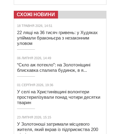
СХОЖІ НОВИНИ
18 ТРАВНЯ 2026, 14:51
22 лящі на 36 тисяч гривень: у Худяках
упіймали браконьєра з незаконним
уловом
06 ЛИПНЯ 2026, 14:49
“Скло аж потекло”: на Золотоніщині
блискавка спалила будинок, в я...
01 СЕРПНЯ 2026, 19:36
У селі на Христинівщині волонтери
простерилізували понад чотири десятки
тварин
23 ЛИПНЯ 2026, 15:15
У Золотоноші затримали місцевого
жителя, який вкрав із підприємства 200