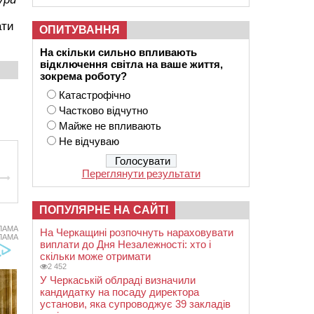
ати
ОПИТУВАННЯ
На скільки сильно впливають
відключення світла на ваше життя,
зокрема роботу?
Катастрофічно
Частково відчутно
Майже не впливають
Не відчуваю
Переглянути результати
ПОПУЛЯРНЕ НА САЙТІ
ЛАМА
На Черкащині розпочнуть нараховувати
ЛАМА
виплати до Дня Незалежності: хто і
скільки може отримати
2 452
У Черкаській облраді визначили
кандидатку на посаду директора
установи, яка супроводжує 39 закладів