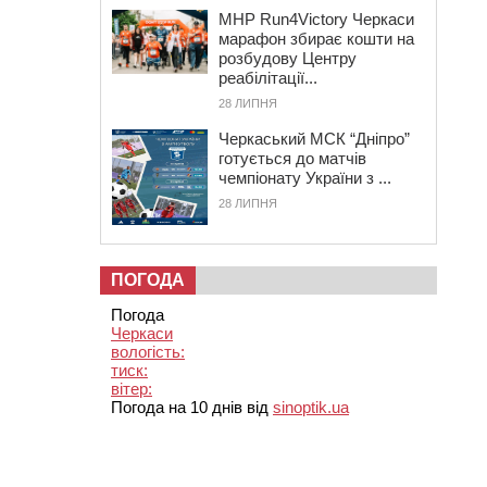
MHP Run4Victory Черкаси
марафон збирає кошти на
розбудову Центру
реабілітації...
28 ЛИПНЯ
Черкаський МСК “Дніпро”
готується до матчів
чемпіонату України з ...
28 ЛИПНЯ
ПОГОДА
Погода
Черкаси
вологість:
тиск:
вітер:
Погода на 10 днів від
sinoptik.ua