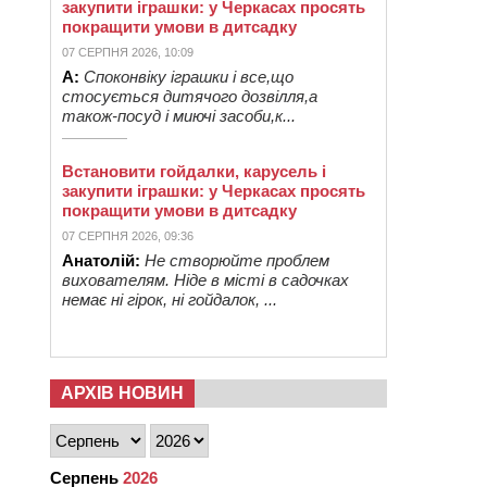
закупити іграшки: у Черкасах просять
покращити умови в дитсадку
07 СЕРПНЯ 2026, 10:09
А:
Споконвіку іграшки і все,що
стосується дитячого дозвілля,а
також-посуд і миючі засоби,к...
Встановити гойдалки, карусель і
закупити іграшки: у Черкасах просять
покращити умови в дитсадку
07 СЕРПНЯ 2026, 09:36
Анатолій:
Не створюйте проблем
вихователям. Ніде в місті в садочках
немає ні гірок, ні гойдалок, ...
АРХІВ НОВИН
Серпень
2026