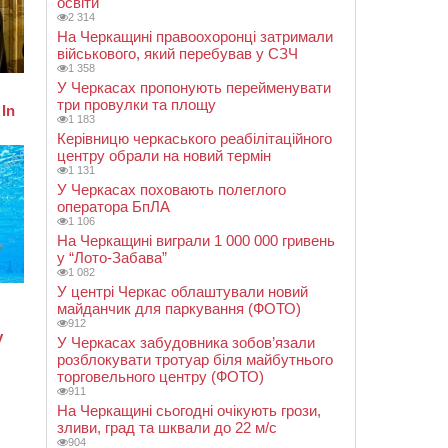
освіти
2 314
На Черкащині правоохоронці затримали
військового, який перебував у СЗЧ
1 358
У Черкасах пропонують перейменувати
три провулки та площу
1 183
Керівницю черкаського реабілітаційного
центру обрали на новий термін
1 131
У Черкасах поховають полеглого
оператора БпЛА
1 106
На Черкащині виграли 1 000 000 гривень
у “Лото-Забава”
1 082
У центрі Черкас облаштували новий
майданчик для паркування (ФОТО)
912
У Черкасах забудовника зобов’язали
розблокувати тротуар біля майбутнього
торговельного центру (ФОТО)
911
На Черкащині сьогодні очікують грози,
зливи, град та шквали до 22 м/с
904