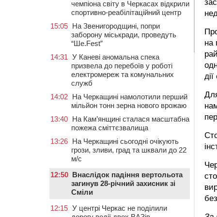
зас
чемпіона світу в Черкасах відкрили
спортивно-реабілітаційний центр
нед
15:05
На Звенигородщині, попри
Про
заборону міськради, проведуть
на 
“Ше.Fest”
ра
14:31
У Каневі аномальна спека
одн
призвела до перебоїв у роботі
електромереж та комунальних
дії
служб
Для
14:02
На Черкащині намолотили перший
нам
мільйон тонн зерна нового врожаю
пер
13:40
На Кам’янщині сталася масштабна
пожежа сміттєзвалища
Сто
13:26
На Черкащині сьогодні очікують
інс
грози, зливи, град та шквали до 22
м/с
Че
12:50
Внаслідок падіння вертольота
сто
загинув 28-річний захисник зі
вир
Сміли
без
12:15
У центрі Черкас не поділили
За
дорогу водії двох ВАЗів