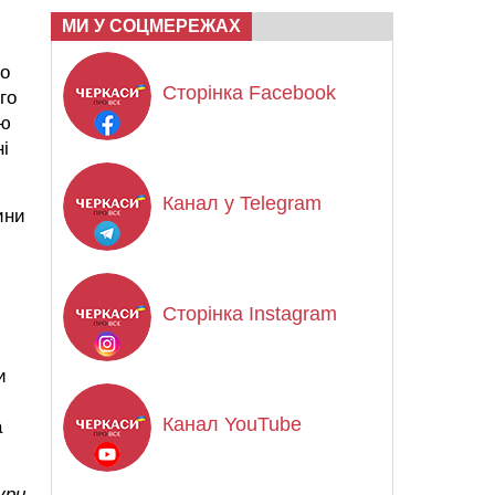
МИ У СОЦМЕРЕЖАХ
що
Сторінка Facebook
го
єю
і
Канал у Telegram
ини
Сторінка Instagram
и
Канал YouTube
а
ури