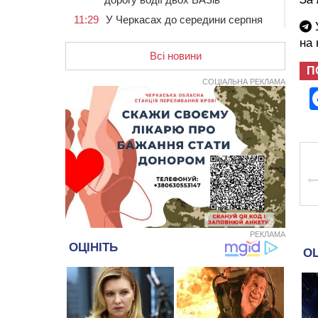
11:29
У Черкасах до середини серпня
У
обмежать рух транспорту на трьох
на
вулицях
Всі новини
10:54
На Черкащині кількість укриттів
П
збільшилась уп’ятеро з початку
СОЦІАЛЬНА РЕКЛАМА
повномасштабної війни
10:15
У Черкасах водій Audi Q5
спричинив аварію, не пропустивши
інший кросовер
09:42
“Черкасиводоканал” пропонує
підвищити тарифи на воду та
водовідведення з 2027 року
09:08
Встановити гойдалки, карусель і
закупити іграшки: у Черкасах
просять покращити умови в
РЕКЛАМА
дитсадку
08:22
“На щиті” у Чорнобаївську
громаду повертається полеглий
біля Кліщіївки воїн