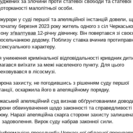
уджених за злочини проти статевої свободи та статевої
оторканості малолітньої особи.
курори у суді першої та апеляційної інстанцій довели, 
початку березня 2023 року житель одного з сіл Черкасько
йону
зґвалтував
12-річну дівчинку. Він повертався зі сво
осельчанкою додому. Поблизу ставка вчинив протиправн
 сексуального характеру.
 уникнення кримінальної відповідальності кривдник дит
агався виїхати за межі населеного пункту. Для цього
еховувався в лісосмузі.
рона захисту, не погодившись з рішенням суду першої
танції, оскаржила його в апеляційному порядку.
ркаський апеляційний суд визнав обґрунтованими довод
рони обвинувачення щодо законності та справедливості
оку. Наразі апеляційна скарга сторони захисту залишен
 задоволення. Вирок суду набрав законної сили.
 інформацією пресслужби Черкаської обласної прокурат