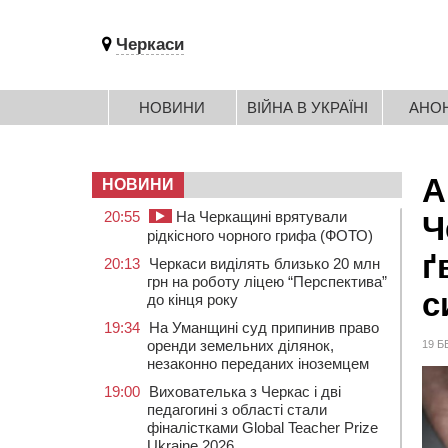
Черкаси
НОВИНИ
ВІЙНА В УКРАЇНІ
АНО
А
НОВИНИ
20:55
На Черкащині врятували
Ч
рідкісного чорного грифа (ФОТО)
ґ
20:13
Черкаси виділять близько 20 млн
грн на роботу ліцею “Перспектива”
с
до кінця року
19:34
На Уманщині суд припинив право
оренди земельних ділянок,
19 Б
незаконно переданих іноземцем
19:00
Вихователька з Черкас і дві
педагогині з області стали
фіналістками Global Teacher Prize
Ukraine 2026