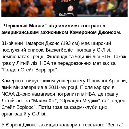
“Черкаські Мавпи” підсилилися контракт з
американським захисником Камероном Джонсом.
31-річний Камерон Джонс (193 см) має широкий
послужний список. Баскетболіст пограв у G-Лізі,
чемпіонатах Греції, Фінляндії та Єдиній лізі ВТБ. Також
грав у Літній лізі НБА та передсезонних матчах за
“Голден Стейт Ворріорс”.
Камерон є випускником університету Північної Арізони,
який він завершив в 2011-му році. Після кар’єри в
NCAA Джонс намагався потрапити в НБА, де грав у
Літній лізі за “Маямі Хіт”, “Орландо Меджік” та “Голден
Стейт Воріорс”. Потім грав за фарм-клуби цих
організацій у G-Лізі.
У Європі Джонс захищав кольори пітерського “Зеніта”