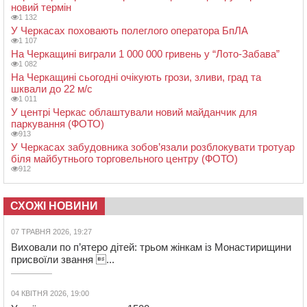
новий термін
1 132
У Черкасах поховають полеглого оператора БпЛА
1 107
На Черкащині виграли 1 000 000 гривень у “Лото-Забава”
1 082
На Черкащині сьогодні очікують грози, зливи, град та
шквали до 22 м/с
1 011
У центрі Черкас облаштували новий майданчик для
паркування (ФОТО)
913
У Черкасах забудовника зобов’язали розблокувати тротуар
біля майбутнього торговельного центру (ФОТО)
912
СХОЖІ НОВИНИ
07 ТРАВНЯ 2026, 19:27
Виховали по п’ятеро дітей: трьом жінкам із Монастирищини
присвоїли звання ...
04 КВІТНЯ 2026, 19:00