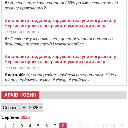
А:
А пенсія так і залишиться 2595грн./міс.незалежно від
регіону проживання?
Встановити гойдалки, карусель і закупити іграшки: у
Черкасах просять покращити умови в дитсадку
07 СЕРПНЯ 2026, 10:09
А:
Споконвіку іграшки і все,що стосується дитячого
дозвілля,а також-посуд і миючі засоби,к...
Встановити гойдалки, карусель і закупити іграшки: у
Черкасах просять покращити умови в дитсадку
07 СЕРПНЯ 2026, 09:36
Анатолій:
Не створюйте проблем вихователям. Ніде в
місті в садочках немає ні гірок, ні гойдалок, ...
АРХІВ НОВИН
Серпень
2026
1
2
3
4
5
6
7
8
9
10
11
12
13
14
15