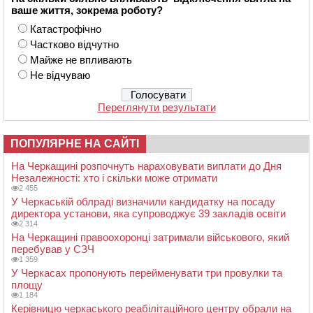
ваше життя, зокрема роботу?
Катастрофічно
Частково відчутно
Майже не впливають
Не відчуваю
Переглянути результати
ПОПУЛЯРНЕ НА САЙТІ
На Черкащині розпочнуть нараховувати виплати до Дня
Незалежності: хто і скільки може отримати
2 455
У Черкаській облраді визначили кандидатку на посаду
директора установи, яка супроводжує 39 закладів освіти
2 314
На Черкащині правоохоронці затримали військового, який
перебував у СЗЧ
1 359
У Черкасах пропонують перейменувати три провулки та
площу
1 184
Керівницю черкаського реабілітаційного центру обрали на