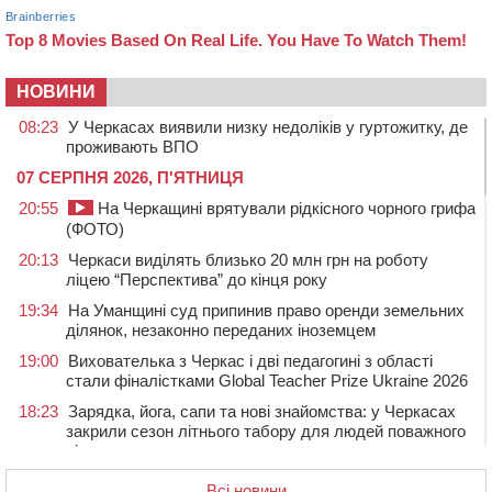
НОВИНИ
08:23
У Черкасах виявили низку недоліків у гуртожитку, де
проживають ВПО
07 СЕРПНЯ 2026, П'ЯТНИЦЯ
20:55
На Черкащині врятували рідкісного чорного грифа
(ФОТО)
20:13
Черкаси виділять близько 20 млн грн на роботу
ліцею “Перспектива” до кінця року
19:34
На Уманщині суд припинив право оренди земельних
ділянок, незаконно переданих іноземцем
19:00
Вихователька з Черкас і дві педагогині з області
стали фіналістками Global Teacher Prize Ukraine 2026
18:23
Зарядка, йога, сапи та нові знайомства: у Черкасах
закрили сезон літнього табору для людей поважного
віку
17:48
“Це страшна несправедливість”: мати хворого на
Всі новини