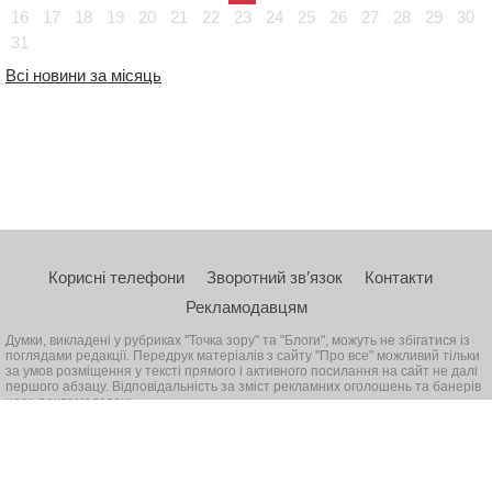
16
17
18
19
20
21
22
23
24
25
26
27
28
29
30
31
Всі новини за місяць
Корисні телефони
Зворотний зв’язок
Контакти
Рекламодавцям
Думки, викладені у рубриках "Точка зору" та "Блоги", можуть не збігатися із
поглядами редакції. Передрук матеріалів з сайту "Про все" можливий тільки
за умов розміщення у тексті прямого і активного посилання на сайт не далі
першого абзацу. Відповідальність за зміст рекламних оголошень та банерів
несе рекламодавець
© 2026, Всі права захищені