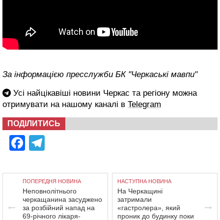
За інформацією пресслужби БК "Черкаські мавпи"
Усі найцікавіші новини Черкас та регіону можна
отримувати на нашому каналі в
Telegram
ПОДІЛИТИСЬ
Facebook
Telegram
ПОПЕРЕДНЯ НОВИНА
НАСТУПНА НОВИНА
Неповнолітнього
На Черкащині
черкащанина засуджено
затримали
за розбійний напад на
«гастролера», який
69-річного лікаря-
проник до будинку поки