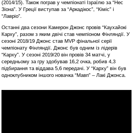
(2014/15). Також пограв у чемпіонаті Ізраїлю за “Нес
Зіона”. У Греції виступав за “Аркадікос”, “Кіміс” і
“Лавріо”.
Останні два сезони Камерон Джонс провів “Каухайокі
Карху”, разом з яким двічі став чемпіоном Фінляндії. У
сезоні 2018/19 Джонс став MVP фінальної серії
чемпіонату Фінляндії. Джонс був одним із лідерів
“Карху”. У сезоні 2019/20 він провів 34 матчі, у
середньому за гру здобував 16,2 очка, робив 4,3
підбирання та віддава 5,6 передачі. У “Карху” він був
одноклубником іншого новачка “Мавп” – Лакі Джонса.