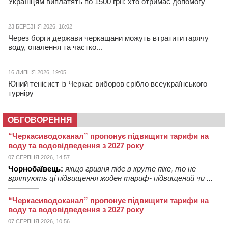
Українцям виплатять по 1500 грн: хто отримає допомогу
23 БЕРЕЗНЯ 2026, 16:02
Через борги держави черкащани можуть втратити гарячу
воду, опалення та частко...
16 ЛИПНЯ 2026, 19:05
Юний тенісист із Черкас виборов срібло всеукраїнського
турніру
ОБГОВОРЕННЯ
“Черкасиводоканал” пропонує підвищити тарифи на
воду та водовідведення з 2027 року
07 СЕРПНЯ 2026, 14:57
Чорнобаївець:
якщо гривня піде в круте піке, то не
врятують ці підвищення жоден тариф- підвищений чи ...
“Черкасиводоканал” пропонує підвищити тарифи на
воду та водовідведення з 2027 року
07 СЕРПНЯ 2026, 10:56