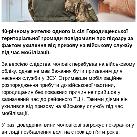
40-річному жителю одного із сіл Городищенської
територіальної громади повідомили про підозру за
фактом ухилення від призову на військову службу
під час мобілізації.
За версією слідства, чоловік перебував на військовому
обліку, однак не мав бажання бути призваним для
несення служби у ЗСУ. Отримавши мобілізаційне
розпорядження прибути до військової частини,
городищанин без поважних причин не прийшов у
зазначений час до районного ТЦК. Такими діями він
ухилився від призову на військову службу під час
мобілізації.
У разі доведення вини чоловікові загрожує покарання у
вигляді позбавлення волі на строк до п’яти років.