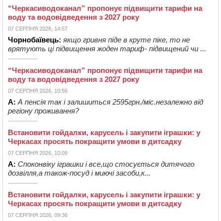
“Черкасиводоканал” пропонує підвищити тарифи на
воду та водовідведення з 2027 року
07 СЕРПНЯ 2026, 14:57
Чорнобаївець:
якщо гривня піде в круте піке, то не
врятують ці підвищення жоден тариф- підвищений чи ...
“Черкасиводоканал” пропонує підвищити тарифи на
воду та водовідведення з 2027 року
07 СЕРПНЯ 2026, 10:56
А:
А пенсія так і залишиться 2595грн./міс.незалежно від
регіону проживання?
Встановити гойдалки, карусель і закупити іграшки: у
Черкасах просять покращити умови в дитсадку
07 СЕРПНЯ 2026, 10:09
А:
Споконвіку іграшки і все,що стосується дитячого
дозвілля,а також-посуд і миючі засоби,к...
Встановити гойдалки, карусель і закупити іграшки: у
Черкасах просять покращити умови в дитсадку
07 СЕРПНЯ 2026, 09:36