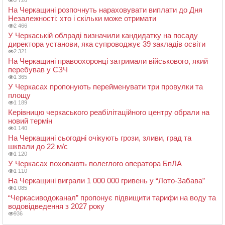
На Черкащині розпочнуть нараховувати виплати до Дня
Незалежності: хто і скільки може отримати
2 466
У Черкаській облраді визначили кандидатку на посаду
директора установи, яка супроводжує 39 закладів освіти
2 321
На Черкащині правоохоронці затримали військового, який
перебував у СЗЧ
1 365
У Черкасах пропонують перейменувати три провулки та
площу
1 189
Керівницю черкаського реабілітаційного центру обрали на
новий термін
1 140
На Черкащині сьогодні очікують грози, зливи, град та
шквали до 22 м/с
1 120
У Черкасах поховають полеглого оператора БпЛА
1 110
На Черкащині виграли 1 000 000 гривень у “Лото-Забава”
1 085
“Черкасиводоканал” пропонує підвищити тарифи на воду та
водовідведення з 2027 року
936