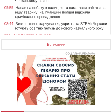
Черкаському районі
09:59
Напав на собаку з палицею та намагався наїхати на
іншу тварину: на Уманщині поліція відкрила
кримінальне провадження
08:44
Безкоштовне харчування, укриття та STEM: Черкаси
готують освітню галузь до нового навчального року
08 СЕРПНЯ 2026, СУБОТА
20:32
Черкаські вершники здобули нагороди української
Всі новини
першості
19:33
На Уманщині експосадовицю відділу освіти
СОЦІАЛЬНА РЕКЛАМА
судитимуть через завдані бюджету збитки
18:30
У Єрках прощатимуться з полеглим на Курщині
стрільцем ДШВ
17:29
Апеляційний суд підтвердив стягнення майже 250
тис. грн шкоди за незаконний вилов риби
16:07
У Черкасах за ніч виявили 15 порушників
комендантської години та 10 нетверезих водіїв
15:12
На Золотоніщині водійка збила пішохода, який
перебігав дорогу