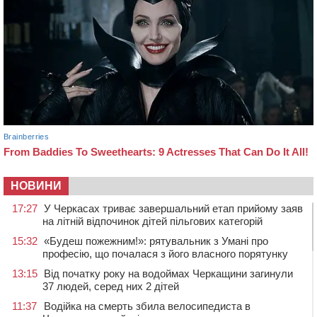
НОВИНИ
17:27
У Черкасах триває завершальний етап прийому заяв
на літній відпочинок дітей пільгових категорій
15:32
«Будеш пожежним!»: рятувальник з Умані про
професію, що почалася з його власного порятунку
13:15
Від початку року на водоймах Черкащини загинули
37 людей, серед них 2 дітей
11:37
Водійка на смерть збила велосипедиста в