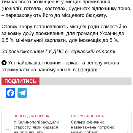
тимчасового розміщення у місцях проживання
(ночівлі): готелях, хостелах, будинках відпочинку тощо,
– перераховують його до місцевого бюджету.
Ставку збору встановлюють місцеві ради самостійно
за кожну добу проживання: для громадян України до
0,5 % мінімальної зарплати, для іноземців до 5 %.
За повідомленням ГУ ДПС в Черкаській області
Усі найцікавіші новини Черкас та регіону можна
отримувати на нашому каналі в
Telegram
ПОДІЛИТИСЬ
Facebook
Telegram
ПОПЕРЕДНЯ НОВИНА
НАСТУПНА НОВИНА
У Калинополі засудили
Скільки фізичних
старосту, який кидався
навантажень потрібно
на поліцію, аби
моєму собаці: