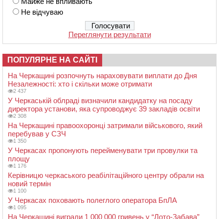
Майже не впливають
Не відчуваю
Переглянути результати
ПОПУЛЯРНЕ НА САЙТІ
На Черкащині розпочнуть нараховувати виплати до Дня
Незалежності: хто і скільки може отримати
2 437
У Черкаській облраді визначили кандидатку на посаду
директора установи, яка супроводжує 39 закладів освіти
2 308
На Черкащині правоохоронці затримали військового, який
перебував у СЗЧ
1 350
У Черкасах пропонують перейменувати три провулки та
площу
1 176
Керівницю черкаського реабілітаційного центру обрали на
новий термін
1 100
У Черкасах поховають полеглого оператора БпЛА
1 095
На Черкащині виграли 1 000 000 гривень у “Лото-Забава”