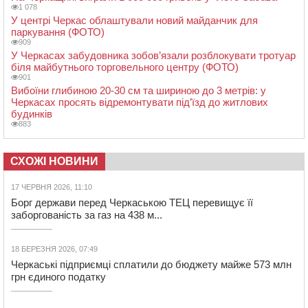
1 078
У центрі Черкас облаштували новий майданчик для
паркування (ФОТО)
909
У Черкасах забудовника зобов’язали розблокувати тротуар
біля майбутнього торговельного центру (ФОТО)
901
Вибоїни глибиною 20-30 см та шириною до 3 метрів: у
Черкасах просять відремонтувати під’їзд до житлових
будинків
883
СХОЖІ НОВИНИ
17 ЧЕРВНЯ 2026, 11:10
Борг держави перед Черкаською ТЕЦ перевищує її
заборгованість за газ на 438 м...
18 БЕРЕЗНЯ 2026, 07:49
Черкаські підприємці сплатили до бюджету майже 573 млн
грн єдиного податку