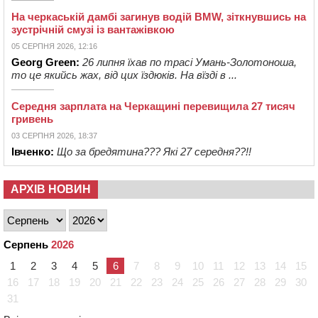
На черкаській дамбі загинув водій BMW, зіткнувшись на
зустрічній смузі із вантажівкою
05 СЕРПНЯ 2026, 12:16
Georg Green:
26 липня їхав по трасі Умань-Золотоноша,
то це якийсь жах, від цих їздюків. На вїзді в ...
Середня зарплата на Черкащині перевищила 27 тисяч
гривень
03 СЕРПНЯ 2026, 18:37
Івченко:
Що за бредятина??? Які 27 середня??!!
АРХІВ НОВИН
Серпень
2026
1
2
3
4
5
6
7
8
9
10
11
12
13
14
15
16
17
18
19
20
21
22
23
24
25
26
27
28
29
30
31