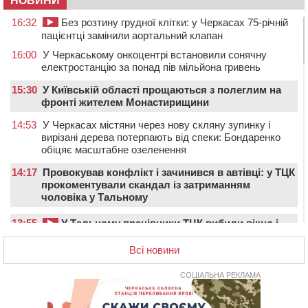
НОВИНИ
16:32
Без розтину грудної клітки: у Черкасах 75-річній
пацієнтці замінили аортальний клапан
16:00
У Черкаському онкоцентрі встановили сонячну
електростанцію за понад пів мільйона гривень
15:30
У Київській області прощаються з полеглим на
фронті жителем Монастирищини
14:53
У Черкасах містяни через нову скляну зупинку і
вирізані дерева потерпають від спеки: Бондаренко
обіцяє масштабне озеленення
14:17
Провокував конфлікт і зачинився в автівці: у ТЦК
прокоментували скандал із затриманням
чоловіка у Тальному
13:55
У Тальному працівники ТЦК вибили вікно і
витягли з автівки чоловіка (ВІДЕО)
Всі новини
13:27
На Звенигородщині чоловік до смерті побив 82-
річного односельця
СОЦІАЛЬНА РЕКЛАМА
12:57
У Черкасах СБУ викрила прокремлівську
агітаторку, яка закликала до захоплення України