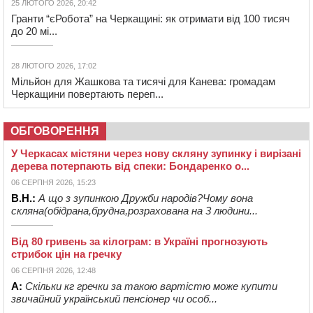
25 ЛЮТОГО 2026, 20:42
Гранти “єРобота” на Черкащині: як отримати від 100 тисяч
до 20 мі...
28 ЛЮТОГО 2026, 17:02
Мільйон для Жашкова та тисячі для Канева: громадам
Черкащини повертають переп...
ОБГОВОРЕННЯ
У Черкасах містяни через нову скляну зупинку і вирізані
дерева потерпають від спеки: Бондаренко о...
06 СЕРПНЯ 2026, 15:23
В.Н.:
А що з зупинкою Дружби народів?Чому вона
скляна(обідрана,брудна,розрахована на 3 людини...
Від 80 гривень за кілограм: в Україні прогнозують
стрибок цін на гречку
06 СЕРПНЯ 2026, 12:48
А:
Скільки кг гречки за такою вартістю може купити
звичайний український пенсіонер чи особ...