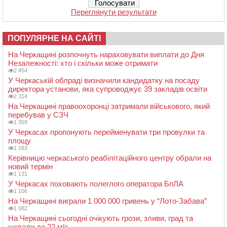
Переглянути результати
ПОПУЛЯРНЕ НА САЙТІ
На Черкащині розпочнуть нараховувати виплати до Дня
Незалежності: хто і скільки може отримати
2 454
У Черкаській облраді визначили кандидатку на посаду
директора установи, яка супроводжує 39 закладів освіти
2 314
На Черкащині правоохоронці затримали військового, який
перебував у СЗЧ
1 359
У Черкасах пропонують перейменувати три провулки та
площу
1 183
Керівницю черкаського реабілітаційного центру обрали на
новий термін
1 131
У Черкасах поховають полеглого оператора БпЛА
1 106
На Черкащині виграли 1 000 000 гривень у “Лото-Забава”
1 082
На Черкащині сьогодні очікують грози, зливи, град та
шквали до 22 м/с