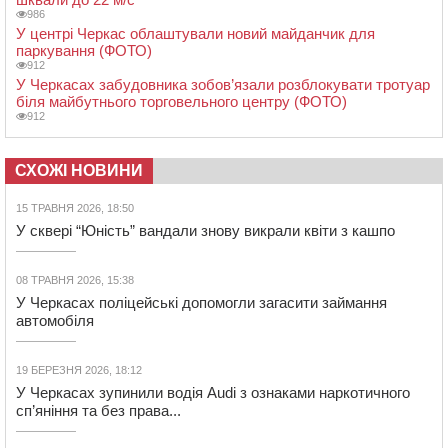
986
У центрі Черкас облаштували новий майданчик для
паркування (ФОТО)
912
У Черкасах забудовника зобов’язали розблокувати тротуар
біля майбутнього торговельного центру (ФОТО)
912
СХОЖІ НОВИНИ
15 ТРАВНЯ 2026, 18:50
У сквері “Юність” вандали знову викрали квіти з кашпо
08 ТРАВНЯ 2026, 15:38
У Черкасах поліцейські допомогли загасити займання
автомобіля
19 БЕРЕЗНЯ 2026, 18:12
У Черкасах зупинили водія Audi з ознаками наркотичного
сп’яніння та без права...