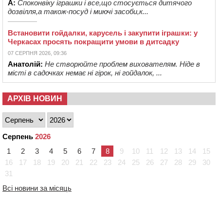
А:
Споконвіку іграшки і все,що стосується дитячого
дозвілля,а також-посуд і миючі засоби,к...
Встановити гойдалки, карусель і закупити іграшки: у
Черкасах просять покращити умови в дитсадку
07 СЕРПНЯ 2026, 09:36
Анатолій:
Не створюйте проблем вихователям. Ніде в
місті в садочках немає ні гірок, ні гойдалок, ...
АРХІВ НОВИН
Серпень
2026
1
2
3
4
5
6
7
8
9
10
11
12
13
14
15
16
17
18
19
20
21
22
23
24
25
26
27
28
29
30
31
Всі новини за місяць