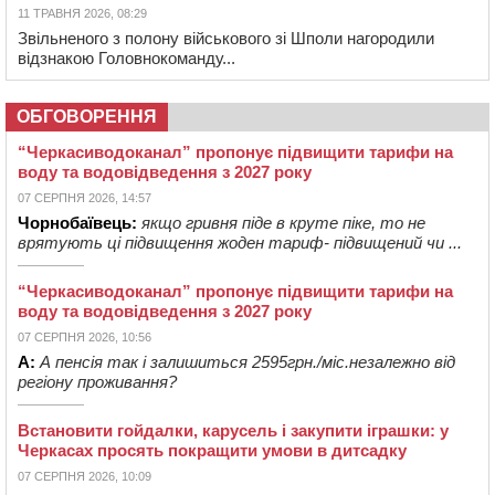
11 ТРАВНЯ 2026, 08:29
Звільненого з полону військового зі Шполи нагородили
відзнакою Головнокоманду...
ОБГОВОРЕННЯ
“Черкасиводоканал” пропонує підвищити тарифи на
воду та водовідведення з 2027 року
07 СЕРПНЯ 2026, 14:57
Чорнобаївець:
якщо гривня піде в круте піке, то не
врятують ці підвищення жоден тариф- підвищений чи ...
“Черкасиводоканал” пропонує підвищити тарифи на
воду та водовідведення з 2027 року
07 СЕРПНЯ 2026, 10:56
А:
А пенсія так і залишиться 2595грн./міс.незалежно від
регіону проживання?
Встановити гойдалки, карусель і закупити іграшки: у
Черкасах просять покращити умови в дитсадку
07 СЕРПНЯ 2026, 10:09