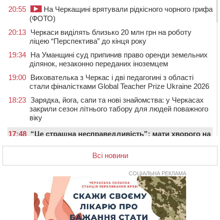
20:55
На Черкащині врятували рідкісного чорного грифа
(ФОТО)
20:13
Черкаси виділять близько 20 млн грн на роботу
ліцею “Перспектива” до кінця року
19:34
На Уманщині суд припинив право оренди земельних
ділянок, незаконно переданих іноземцем
19:00
Вихователька з Черкас і дві педагогині з області
стали фіналістками Global Teacher Prize Ukraine 2026
18:23
Зарядка, йога, сапи та нові знайомства: у Черкасах
закрили сезон літнього табору для людей поважного
віку
17:48
“Це страшна несправедливість”: мати хворого на
СМА 13-річного хлопця із Драбівщини просить
ОВА виділити кошти на дороговартісні ліки
Всі новини
17:15
На Уманщині судитимуть колишню очільницю відділу
СОЦІАЛЬНА РЕКЛАМА
освіти через закупівлю електрики за завищеною
ціною
16:40
У Черкасах провели в останню путь двох
загиблих воїнів