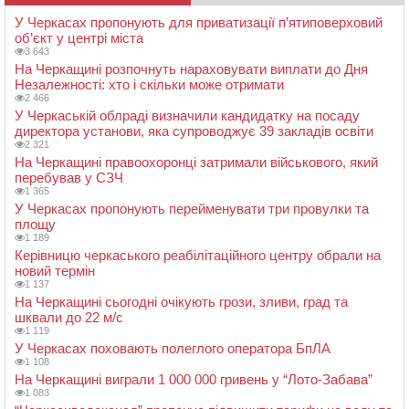
У Черкасах пропонують для приватизації п’ятиповерховий
об’єкт у центрі міста
3 643
На Черкащині розпочнуть нараховувати виплати до Дня
Незалежності: хто і скільки може отримати
2 466
У Черкаській облраді визначили кандидатку на посаду
директора установи, яка супроводжує 39 закладів освіти
2 321
На Черкащині правоохоронці затримали військового, який
перебував у СЗЧ
1 365
У Черкасах пропонують перейменувати три провулки та
площу
1 189
Керівницю черкаського реабілітаційного центру обрали на
новий термін
1 137
На Черкащині сьогодні очікують грози, зливи, град та
шквали до 22 м/с
1 119
У Черкасах поховають полеглого оператора БпЛА
1 108
На Черкащині виграли 1 000 000 гривень у “Лото-Забава”
1 083