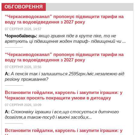
ОБГОВОРЕННЯ
“Черкасиводоканал” пропонує підвищити тарифи на
воду та водовідведення з 2027 року
07 СЕРПНЯ 2026, 14:57
Чорнобаївець:
якщо гривня піде в круте піке, то не
врятують ці підвищення жоден тариф- підвищений чи ...
“Черкасиводоканал” пропонує підвищити тарифи на
воду та водовідведення з 2027 року
07 СЕРПНЯ 2026, 10:56
А:
А пенсія так і залишиться 2595грн./міс.незалежно від
регіону проживання?
Встановити гойдалки, карусель і закупити іграшки: у
Черкасах просять покращити умови в дитсадку
07 СЕРПНЯ 2026, 10:09
А:
Споконвіку іграшки і все,що стосується дитячого
дозвілля,а також-посуд і миючі засоби,к...
Встановити гойдалки, карусель і закупити іграшки: у