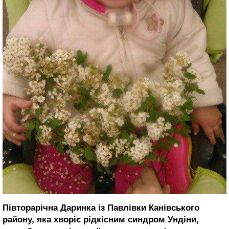
Півторарічна Даринка із Павлівки Канівського
району, яка хворіє рідкісним синдром Ундіни,