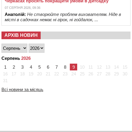
Черкасах просять покращити умови в дитсадку
07 СЕРПНЯ 2026, 09:36
Анатолій:
Не створюйте проблем вихователям. Ніде в
місті в садочках немає ні гірок, ні гойдалок, ...
АРХІВ НОВИН
Серпень
2026
1
2
3
4
5
6
7
8
9
10
11
12
13
14
15
16
17
18
19
20
21
22
23
24
25
26
27
28
29
30
31
Всі новини за місяць