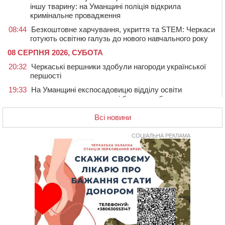
іншу тварину: на Уманщині поліція відкрила
кримінальне провадження
08:44
Безкоштовне харчування, укриття та STEM: Черкаси
готують освітню галузь до нового навчального року
08 СЕРПНЯ 2026, СУБОТА
20:32
Черкаські вершники здобули нагороди української
першості
19:33
На Уманщині експосадовицю відділу освіти
судитимуть через завдані бюджету збитки
18:30
У Єрках прощатимуться з полеглим на Курщині
Всі новини
стрільцем ДШВ
СОЦІАЛЬНА РЕКЛАМА
17:29
Апеляційний суд підтвердив стягнення майже 250
тис. грн шкоди за незаконний вилов риби
16:07
У Черкасах за ніч виявили 15 порушників
комендантської години та 10 нетверезих водіїв
15:12
На Золотоніщині водійка збила пішохода, який
перебігав дорогу
14:11
На Черкащині прокуратура через суд вимагає взяти
під охорону 188-річну церкву