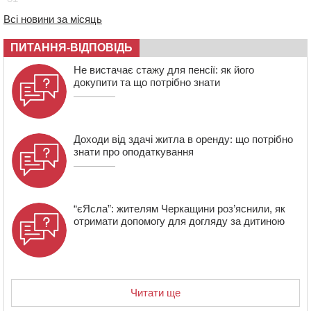
ліцею “Перспектива” до кінця року
Всі новини за місяць
19:34
На Уманщині суд припинив право оренди земельних
ділянок, незаконно переданих іноземцем
ПИТАННЯ-ВІДПОВІДЬ
19:00
Вихователька з Черкас і дві педагогині з області
стали фіналістками Global Teacher Prize Ukraine 2026
Не вистачає стажу для пенсії: як його
докупити та що потрібно знати
18:23
Зарядка, йога, сапи та нові знайомства: у Черкасах
закрили сезон літнього табору для людей поважного
віку
Доходи від здачі житла в оренду: що потрібно
знати про оподаткування
“єЯсла”: жителям Черкащини роз’яснили, як
отримати допомогу для догляду за дитиною
Читати ще