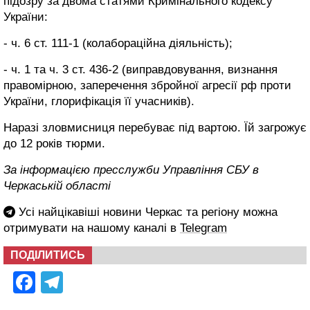
підозру за двома статями Кримінального кодексу
України:
- ч. 6 ст. 111-1 (колабораційна діяльність);
- ч. 1 та ч. 3 ст. 436-2 (виправдовування, визнання
правомірною, заперечення збройної агресії рф проти
України, глорифікація її учасників).
Наразі зловмисниця перебуває під вартою. Їй загрожує
до 12 років тюрми.
За інформацією пресслужби Управління СБУ в
Черкаській області
Усі найцікавіші новини Черкас та регіону можна
отримувати на нашому каналі в
Telegram
ПОДІЛИТИСЬ
Facebook
Telegram