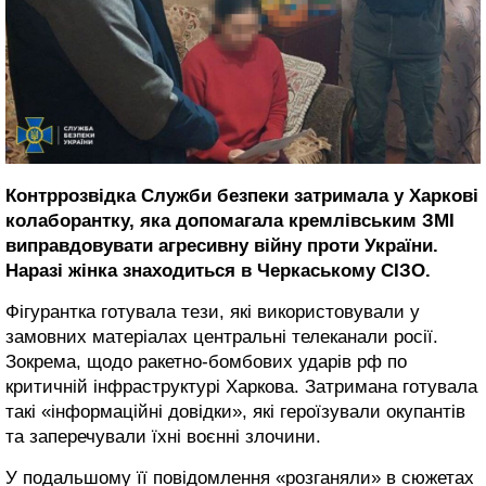
Контррозвідка Служби безпеки затримала у Харкові
колаборантку, яка допомагала кремлівським ЗМІ
виправдовувати агресивну війну проти України.
Наразі жінка знаходиться в Черкаському СІЗО.
Фігурантка готувала тези, які використовували у
замовних матеріалах центральні телеканали росії.
Зокрема, щодо ракетно-бомбових ударів рф по
критичній інфраструктурі Харкова. Затримана готувала
такі «інформаційні довідки», які героїзували окупантів
та заперечували їхні воєнні злочини.
У подальшому її повідомлення «розганяли» в сюжетах