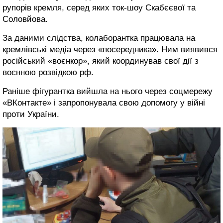
рупорів кремля, серед яких ток-шоу Скабєєвої та
Соловйова.
За даними слідства, колаборантка працювала на
кремлівські медіа через «посередника». Ним виявився
російський «воєнкор», який координував свої дії з
воєнною розвідкою рф.
Раніше фігурантка вийшла на нього через соцмережу
«ВКонтакте» і запропонувала свою допомогу у війні
проти України.