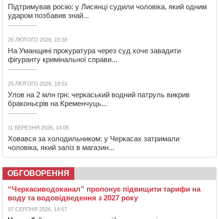
Підтримував росію: у Лисянці судили чоловіка, який одним
ударом позбавив знай...
26 ЛЮТОГО 2026, 15:38
На Уманщині прокуратура через суд хоче завадити
фігуранту кримінальної справи...
25 ЛЮТОГО 2026, 18:51
Улов на 2 млн грн: черкаський водний патруль викрив
браконьєрів на Кременчуць...
11 БЕРЕЗНЯ 2026, 14:05
Ховався за холодильником: у Черкасах затримали
чоловіка, який заліз в магазин...
ОБГОВОРЕННЯ
“Черкасиводоканал” пропонує підвищити тарифи на
воду та водовідведення з 2027 року
07 СЕРПНЯ 2026, 14:57