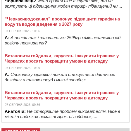
Чорнобаївець:
якщо гривня піде в круте піке, то не
врятують ці підвищення жоден тариф- підвищений чи ...
“Черкасиводоканал” пропонує підвищити тарифи на
воду та водовідведення з 2027 року
07 СЕРПНЯ 2026, 10:56
А:
А пенсія так і залишиться 2595грн./міс.незалежно від
регіону проживання?
Встановити гойдалки, карусель і закупити іграшки: у
Черкасах просять покращити умови в дитсадку
07 СЕРПНЯ 2026, 10:09
А:
Споконвіку іграшки і все,що стосується дитячого
дозвілля,а також-посуд і миючі засоби,к...
Встановити гойдалки, карусель і закупити іграшки: у
Черкасах просять покращити умови в дитсадку
07 СЕРПНЯ 2026, 09:36
Анатолій:
Не створюйте проблем вихователям. Ніде в
місті в садочках немає ні гірок, ні гойдалок, ...