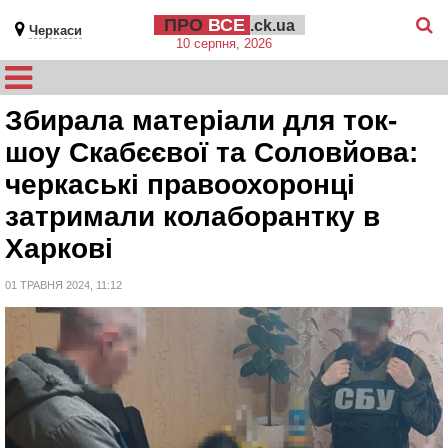
ПРО
ВСЕ
.ck.ua
Черкаси
10 серпня, 2026
Збирала матеріали для ток-
шоу Скабєєвої та Соловйова:
черкаські правоохоронці
затримали колаборантку в
Харкові
01 ТРАВНЯ 2024, 11:12