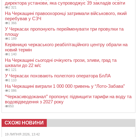
директора установи, яка супроводжує 39 закладів освіти
2 321
На Черкащині правоохоронці затримали військового, який
перебував у СЗЧ
1 366
У Черкасах пропонують перейменувати три провулки та
площу
1 189
Керівницю черкаського реабілітаційного центру обрали на
новий термін
1 140
На Черкащині сьогодні очікують грози, зливи, град та
шквали до 22 м/с
1 121
У Черкасах поховають полеглого оператора БпЛА
1 110
На Черкащині виграли 1 000 000 гривень у “Лото-Забава”
1 086
“Черкасиводоканал” пропонує підвищити тарифи на воду та
водовідведення з 2027 року
950
СХОЖІ НОВИНИ
19 ЛИПНЯ 2026, 13:42