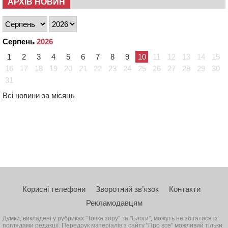
АРХІВ НОВИН
Серпень
2026
1
2
3
4
5
6
7
8
9
10
11
12
13
14
15
16
17
18
19
20
21
22
23
24
25
26
27
28
29
30
31
Всі новини за місяць
Корисні телефони
Зворотний зв’язок
Контакти
Рекламодавцям
Думки, викладені у рубриках "Точка зору" та "Блоги", можуть не збігатися із
поглядами редакції. Передрук матеріалів з сайту "Про все" можливий тільки