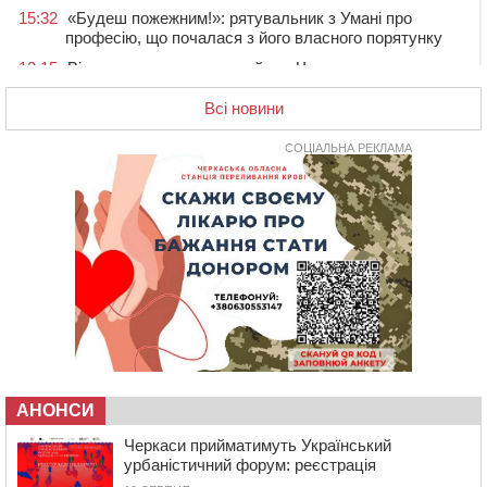
15:32
«Будеш пожежним!»: рятувальник з Умані про
професію, що почалася з його власного порятунку
13:15
Від початку року на водоймах Черкащини загинули
37 людей, серед них 2 дітей
Всі новини
11:37
Водійка на смерть збила велосипедиста в
Черкаському районі
СОЦІАЛЬНА РЕКЛАМА
09:59
Напав на собаку з палицею та намагався наїхати на
іншу тварину: на Уманщині поліція відкрила
кримінальне провадження
08:44
Безкоштовне харчування, укриття та STEM: Черкаси
готують освітню галузь до нового навчального року
08 СЕРПНЯ 2026, СУБОТА
20:32
Черкаські вершники здобули нагороди української
першості
19:33
На Уманщині експосадовицю відділу освіти
судитимуть через завдані бюджету збитки
АНОНСИ
18:30
У Єрках прощатимуться з полеглим на Курщині
стрільцем ДШВ
Черкаси прийматимуть Український
урбаністичний форум: реєстрація
17:29
Апеляційний суд підтвердив стягнення майже 250