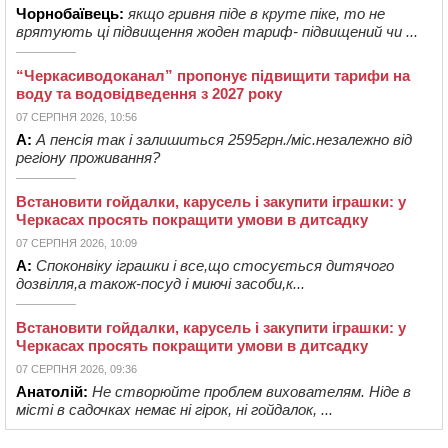
Чорнобаївець:
якщо гривня піде в круте піке, то не
врятують ці підвищення жоден тариф- підвищений чи ...
“Черкасиводоканал” пропонує підвищити тарифи на
воду та водовідведення з 2027 року
07 СЕРПНЯ 2026, 10:56
А:
А пенсія так і залишиться 2595грн./міс.незалежно від
регіону проживання?
Встановити гойдалки, карусель і закупити іграшки: у
Черкасах просять покращити умови в дитсадку
07 СЕРПНЯ 2026, 10:09
А:
Споконвіку іграшки і все,що стосується дитячого
дозвілля,а також-посуд і миючі засоби,к...
Встановити гойдалки, карусель і закупити іграшки: у
Черкасах просять покращити умови в дитсадку
07 СЕРПНЯ 2026, 09:36
Анатолій:
Не створюйте проблем вихователям. Ніде в
місті в садочках немає ні гірок, ні гойдалок, ...