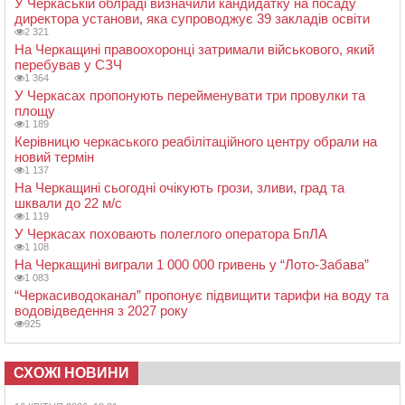
У Черкаській облраді визначили кандидатку на посаду
директора установи, яка супроводжує 39 закладів освіти
2 321
На Черкащині правоохоронці затримали військового, який
перебував у СЗЧ
1 364
У Черкасах пропонують перейменувати три провулки та
площу
1 189
Керівницю черкаського реабілітаційного центру обрали на
новий термін
1 137
На Черкащині сьогодні очікують грози, зливи, град та
шквали до 22 м/с
1 119
У Черкасах поховають полеглого оператора БпЛА
1 108
На Черкащині виграли 1 000 000 гривень у “Лото-Забава”
1 083
“Черкасиводоканал” пропонує підвищити тарифи на воду та
водовідведення з 2027 року
925
СХОЖІ НОВИНИ