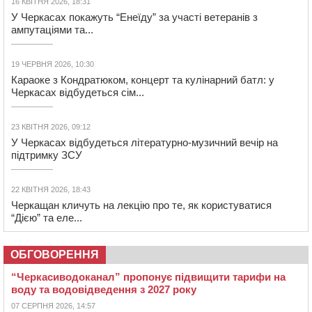
16 КВІТНЯ 2026, 18:31
У Черкасах покажуть “Енеїду” за участі ветеранів з
ампутаціями та...
19 ЧЕРВНЯ 2026, 10:30
Караоке з Кондратюком, концерт та кулінарний батл: у
Черкасах відбудеться сім...
23 КВІТНЯ 2026, 09:12
У Черкасах відбудеться літературно-музичний вечір на
підтримку ЗСУ
22 КВІТНЯ 2026, 18:43
Черкащан кличуть на лекцію про те, як користуватися
“Дією” та еле...
ОБГОВОРЕННЯ
“Черкасиводоканал” пропонує підвищити тарифи на
воду та водовідведення з 2027 року
07 СЕРПНЯ 2026, 14:57