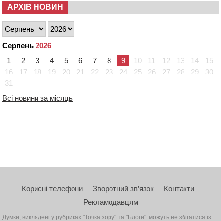
АРХІВ НОВИН
Серпень
2026
1
2
3
4
5
6
7
8
9
10
11
12
13
14
15
16
17
18
19
20
21
22
23
24
25
26
27
28
29
30
31
Всі новини за місяць
Корисні телефони
Зворотний зв’язок
Контакти
Рекламодавцям
Думки, викладені у рубриках "Точка зору" та "Блоги", можуть не збігатися із