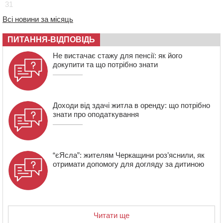
31
ціною
Всі новини за місяць
16:40
У Черкасах провели в останню путь двох
загиблих воїнів
ПИТАННЯ-ВІДПОВІДЬ
16:07
До 1 вересня у Черкасах оновлюють дорожню
Не вистачає стажу для пенсії: як його
розмітку біля навчальних закладів (ФОТОФАКТ)
докупити та що потрібно знати
15:39
На честь загиблого захисника і чемпіона світу в
Черкасах відкрили спортивно-реабілітаційний центр
Доходи від здачі житла в оренду: що потрібно
знати про оподаткування
“єЯсла”: жителям Черкащини роз’яснили, як
отримати допомогу для догляду за дитиною
Читати ще