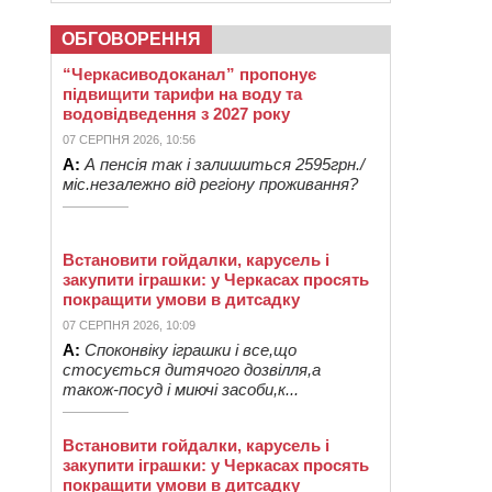
ОБГОВОРЕННЯ
“Черкасиводоканал” пропонує
підвищити тарифи на воду та
водовідведення з 2027 року
07 СЕРПНЯ 2026, 10:56
А:
А пенсія так і залишиться 2595грн./
міс.незалежно від регіону проживання?
Встановити гойдалки, карусель і
закупити іграшки: у Черкасах просять
покращити умови в дитсадку
07 СЕРПНЯ 2026, 10:09
А:
Споконвіку іграшки і все,що
стосується дитячого дозвілля,а
також-посуд і миючі засоби,к...
Встановити гойдалки, карусель і
закупити іграшки: у Черкасах просять
покращити умови в дитсадку