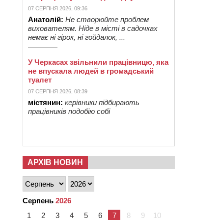
07 СЕРПНЯ 2026, 09:36
Анатолій:
Не створюйте проблем
вихователям. Ніде в місті в садочках
немає ні гірок, ні гойдалок, ...
У Черкасах звільнили працівницю, яка
не впускала людей в громадський
туалет
07 СЕРПНЯ 2026, 08:39
містянин:
керівники підбирають
працівників подобію собі
АРХІВ НОВИН
Серпень
2026
1
2
3
4
5
6
7
8
9
10