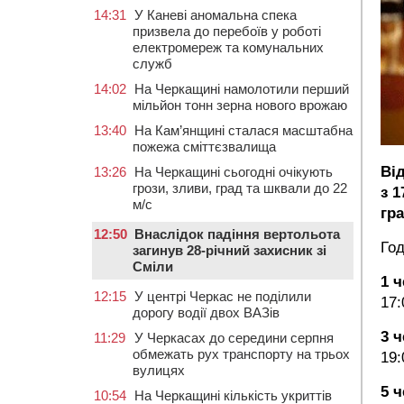
14:31
У Каневі аномальна спека
призвела до перебоїв у роботі
електромереж та комунальних
служб
14:02
На Черкащині намолотили перший
мільйон тонн зерна нового врожаю
13:40
На Кам’янщині сталася масштабна
пожежа сміттєзвалища
Ві
13:26
На Черкащині сьогодні очікують
грози, зливи, град та шквали до 22
з 1
м/с
гр
12:50
Внаслідок падіння вертольота
Год
загинув 28-річний захисник зі
Сміли
1 ч
12:15
У центрі Черкас не поділили
17:
дорогу водії двох ВАЗів
3 ч
11:29
У Черкасах до середини серпня
обмежать рух транспорту на трьох
19:
вулицях
5 ч
10:54
На Черкащині кількість укриттів