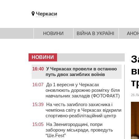
Черкаси
НОВИНИ
ВІЙНА В УКРАЇНІ
АНО
З
НОВИНИ
в
16:40
У Черкасах провели в останню
путь двох загиблих воїнів
т
16:07
До 1 вересня у Черкасах
оновлюють дорожню розмітку біля
навчальних закладів (ФОТОФАКТ)
26 Л
15:39
На честь загиблого захисника і
чемпіона світу в Черкасах відкрили
спортивно-реабілітаційний центр
15:05
На Звенигородщині, попри
заборону міськради, проведуть
“Ше.Fest”