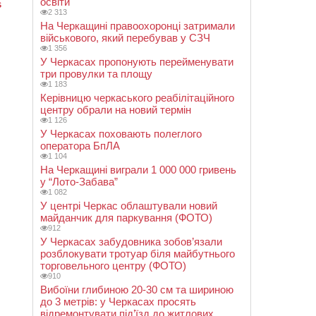
освіти
2 313
На Черкащині правоохоронці затримали
військового, який перебував у СЗЧ
1 356
У Черкасах пропонують перейменувати
три провулки та площу
1 183
Керівницю черкаського реабілітаційного
центру обрали на новий термін
1 126
У Черкасах поховають полеглого
оператора БпЛА
1 104
На Черкащині виграли 1 000 000 гривень
у “Лото-Забава”
1 082
У центрі Черкас облаштували новий
майданчик для паркування (ФОТО)
912
У Черкасах забудовника зобов’язали
розблокувати тротуар біля майбутнього
торговельного центру (ФОТО)
910
Вибоїни глибиною 20-30 см та шириною
до 3 метрів: у Черкасах просять
відремонтувати під’їзд до житлових