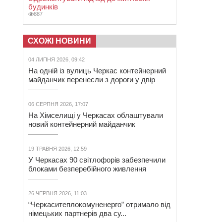
будинків
887
СХОЖІ НОВИНИ
04 ЛИПНЯ 2026, 09:42
На одній із вулиць Черкас контейнерний
майданчик перенесли з дороги у двір
06 СЕРПНЯ 2026, 17:07
На Хімселищі у Черкасах облаштували
новий контейнерний майданчик
19 ТРАВНЯ 2026, 12:59
У Черкасах 90 світлофорів забезпечили
блоками безперебійного живлення
26 ЧЕРВНЯ 2026, 11:03
“Черкаситеплокомуненерго” отримало від
німецьких партнерів два су...