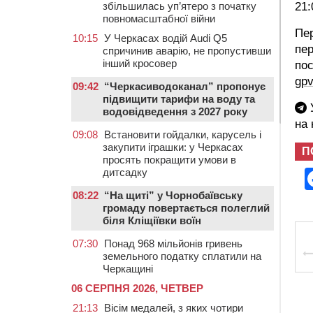
збільшилась уп’ятеро з початку
21:
повномасштабної війни
Пер
10:15
У Черкасах водій Audi Q5
пер
спричинив аварію, не пропустивши
інший кросовер
по
gp
09:42
“Черкасиводоканал” пропонує
підвищити тарифи на воду та
У
водовідведення з 2027 року
на
09:08
Встановити гойдалки, карусель і
закупити іграшки: у Черкасах
П
просять покращити умови в
дитсадку
08:22
“На щиті” у Чорнобаївську
громаду повертається полеглий
біля Кліщіївки воїн
07:30
Понад 968 мільйонів гривень
земельного податку сплатили на
Черкащині
06 СЕРПНЯ 2026, ЧЕТВЕР
21:13
Вісім медалей, з яких чотири