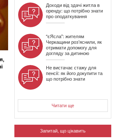
Доходи від здачі житла в
оренду: що потрібно знати
про оподаткування
“єЯсла”: жителям
Черкащини роз’яснили, як
отримати допомогу для
догляду за дитиною
я,
ні
Не вистачає стажу для
пенсії: як його докупити та
що потрібно знати
Читати ще
Запитай, що цікавить