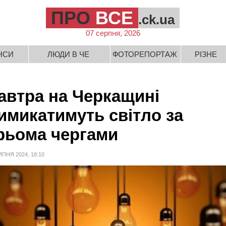
ПРО
ВСЕ
.ck.ua
07 серпня, 2026
НСИ
ЛЮДИ В ЧЕ
ФОТОРЕПОРТАЖ
РІЗНЕ
автра на Черкащині
имикатимуть світло за
рьома чергами
ИПНЯ 2024, 18:10