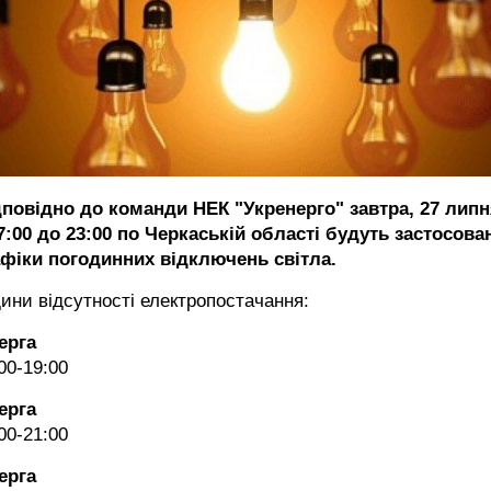
дповідно до команди НЕК "Укренерго" завтра, 27 липн
7:00 до 23:00 по Черкаській області будуть застосова
афіки погодинних відключень світла.
ини відсутності електропостачання:
ерга
00-19:00
ерга
00-21:00
ерга