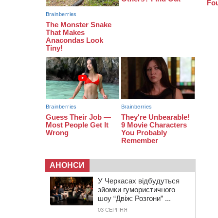
АНОНСИ
У Черкасах відбудуться
зйомки гумористичного
шоу “Двіж: Розгони” ...
03 СЕРПНЯ