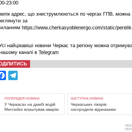
00-23:00
елік адрес, що знеструмлюються по чергах ГПВ, можна
еглянути за
силанням
https://www.cherkasyoblenergo.com/static/perelik
v
сі найцікавіші новини Черкас та регіону можна отримув
 нашому каналі в
Telegram
ОДІЛИТИСЬ
Facebook
Telegram
ПОПЕРЕДНЯ НОВИНА
НАСТУПНА НОВИНА
У Черкасах на дамбі водій
Черкаських лікарів
Mercedes влаштував аварію
нагородили відзнаками
РЕК
РЕК