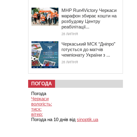
MHP Run4Victory Черкаси
марафон збирає кошти на
розбудову Центру
реабілітації...
28 ЛИПНЯ
Черкаський МСК “Дніпро”
готується до матчів
чемпіонату України з ...
28 ЛИПНЯ
ПОГОДА
Погода
Черкаси
вологість:
тиск:
вітер:
Погода на 10 днів від
sinoptik.ua