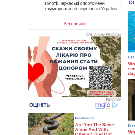
золоті: черкаські спортсмени
тріумфували на чемпіонаті України
20:31
На Черкащині спека
протримається ще день
Всі новини
20:00
Педагогів Черкас запрошують на
СОЦІАЛЬНА РЕКЛАМА
зустріч із переможцем Global
Teacher Prize Ukraine 2023
19:24
У Черкасах водійка протаранила
Duster, коли здавала назад
18:50
На Черкащині з початку року
зросла кількість постраждалих від
укусів тварин
18:15
Черкаська тренувальна квартира
стала прикладом для громад з
усієї України
РЕКЛАМА
17:40
ЧНУ увійшов до 50
найпопулярніших вишів України
серед вступників
17:07
На Хімселищі у Черкасах
облаштували новий контейнерний
майданчик