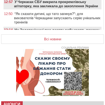
12:57
У Черкасах СБУ викрила прокремлівську
агітаторку, яка закликала до захоплення України
12:50
“Як сказати дитині, що тато загинув?”: для
вихователів Черкащини запускають серію унікальних
тренінгів
12:14
На Золотоніщині вже десяту добу гасять пожежу
торфу
Всі новини
11:35
Від 80 гривень за кілограм: в Україні прогнозують
стрибок цін на гречку
СОЦІАЛЬНА РЕКЛАМА
10:56
Захисника зі Звенигородщини, який обороняв
Авдіївку, нагородили “Комбатантським хрестом”
10:10
На Черкащині п’яний мотоцикліст зіткнувся з
мопедом: двоє людей у лікарні
09:42
Ветерани МСК “Дніпро” вибороли бронзу чемпіонату
України
08:57
На Уманщині підрядника зобов’язали сплатити понад
670 тис грн штрафу за незаконні зміни до договору
08:20
Обрано претендента на посаду директора
Мокрокалигірського психоневрологічного інтернату
АНОНСИ