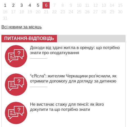
в Черкаському районі збила автівка
1
2
3
4
5
6
7
8
9
10
11
12
13
14
15
15:08
Від Чернівців до Бакоти: пів сотні працівників
16
17
18
19
20
21
22
23
24
25
26
27
28
29
30
“Черкасиобленерго” побували у мандрівці
31
14:35
У Монастирищі зустріли військового, який потрапив у
полон під час бою на Київщині
Всі новини за місяць
14:03
Постраждав водій і неповнолітня пасажирка: у
ПИТАННЯ-ВІДПОВІДЬ
Чорнобаї мотоцикліст врізався у легковик
Доходи від здачі житла в оренду: що потрібно
13:30
Раптово помер: у Черкасах попрощалися із 35-
знати про оподаткування
річним прикордонником
“єЯсла”: жителям Черкащини роз’яснили, як
отримати допомогу для догляду за дитиною
Не вистачає стажу для пенсії: як його
докупити та що потрібно знати