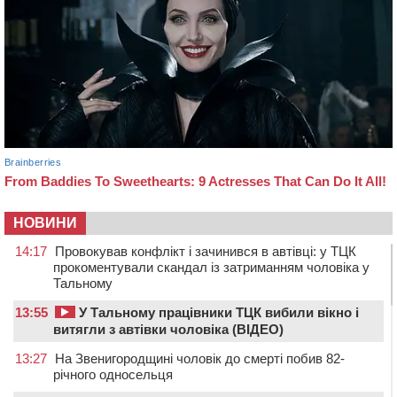
НОВИНИ
14:17
Провокував конфлікт і зачинився в автівці: у ТЦК
прокоментували скандал із затриманням чоловіка у
Тальному
13:55
У Тальному працівники ТЦК вибили вікно і
витягли з автівки чоловіка (ВІДЕО)
13:27
На Звенигородщині чоловік до смерті побив 82-
річного односельця