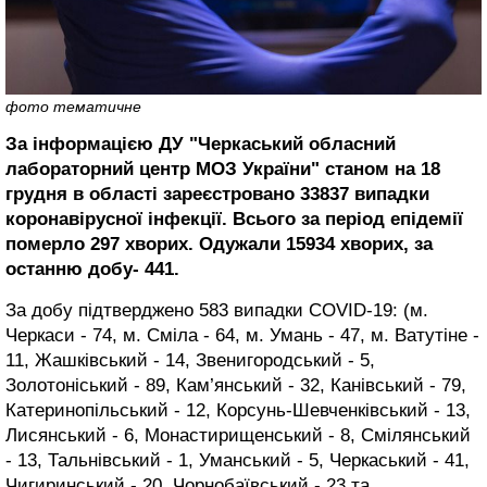
фото тематичне
За інформацією ДУ "Черкаський обласний
лабораторний центр МОЗ України" станом на 18
грудня в області зареєстровано 33837 випадки
коронавірусної інфекції. Всього за період епідемії
померло 297 хворих. Одужали 15934 хворих, за
останню добу- 441.
За добу підтверджено 583 випадки COVID-19: (м.
Черкаси - 74, м. Сміла - 64, м. Умань - 47, м. Ватутіне -
11, Жашківський - 14, Звенигородський - 5,
Золотоніський - 89, Кам’янський - 32, Канівський - 79,
Катеринопільський - 12, Корсунь-Шевченківський - 13,
Лисянський - 6, Монастирищенський - 8, Смілянський
- 13, Тальнівський - 1, Уманський - 5, Черкаський - 41,
Чигиринський - 20, Чорнобаївський - 23 та