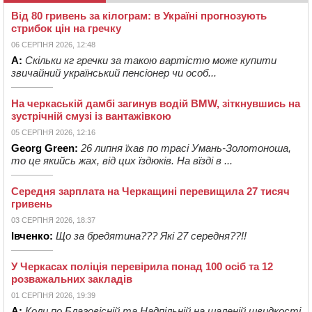
Від 80 гривень за кілограм: в Україні прогнозують
стрибок цін на гречку
06 СЕРПНЯ 2026, 12:48
А:
Скільки кг гречки за такою вартістю може купити
звичайний український пенсіонер чи особ...
На черкаській дамбі загинув водій BMW, зіткнувшись на
зустрічній смузі із вантажівкою
05 СЕРПНЯ 2026, 12:16
Georg Green:
26 липня їхав по трасі Умань-Золотоноша,
то це якийсь жах, від цих їздюків. На вїзді в ...
Середня зарплата на Черкащині перевищила 27 тисяч
гривень
03 СЕРПНЯ 2026, 18:37
Івченко:
Що за бредятина??? Які 27 середня??!!
У Черкасах поліція перевірила понад 100 осіб та 12
розважальних закладів
01 СЕРПНЯ 2026, 19:39
А:
Коли по Благовісній та Надпільній на шаленій швидкості