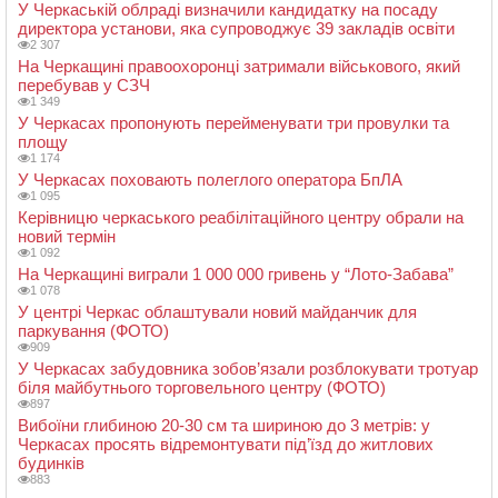
У Черкаській облраді визначили кандидатку на посаду
директора установи, яка супроводжує 39 закладів освіти
2 307
На Черкащині правоохоронці затримали військового, який
перебував у СЗЧ
1 349
У Черкасах пропонують перейменувати три провулки та
площу
1 174
У Черкасах поховають полеглого оператора БпЛА
1 095
Керівницю черкаського реабілітаційного центру обрали на
новий термін
1 092
На Черкащині виграли 1 000 000 гривень у “Лото-Забава”
1 078
У центрі Черкас облаштували новий майданчик для
паркування (ФОТО)
909
У Черкасах забудовника зобов’язали розблокувати тротуар
біля майбутнього торговельного центру (ФОТО)
897
Вибоїни глибиною 20-30 см та шириною до 3 метрів: у
Черкасах просять відремонтувати під’їзд до житлових
будинків
883