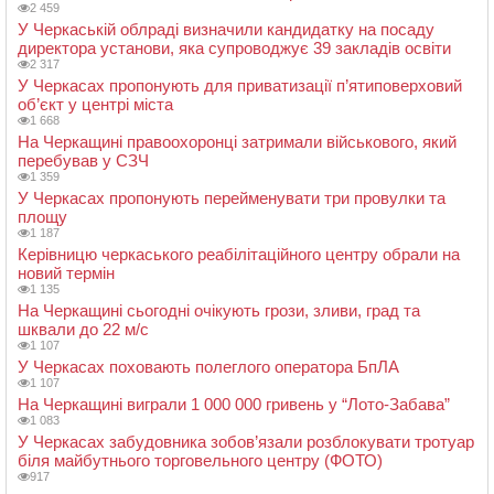
2 459
У Черкаській облраді визначили кандидатку на посаду
директора установи, яка супроводжує 39 закладів освіти
2 317
У Черкасах пропонують для приватизації п’ятиповерховий
об’єкт у центрі міста
1 668
На Черкащині правоохоронці затримали військового, який
перебував у СЗЧ
1 359
У Черкасах пропонують перейменувати три провулки та
площу
1 187
Керівницю черкаського реабілітаційного центру обрали на
новий термін
1 135
На Черкащині сьогодні очікують грози, зливи, град та
шквали до 22 м/с
1 107
У Черкасах поховають полеглого оператора БпЛА
1 107
На Черкащині виграли 1 000 000 гривень у “Лото-Забава”
1 083
У Черкасах забудовника зобов’язали розблокувати тротуар
біля майбутнього торговельного центру (ФОТО)
917