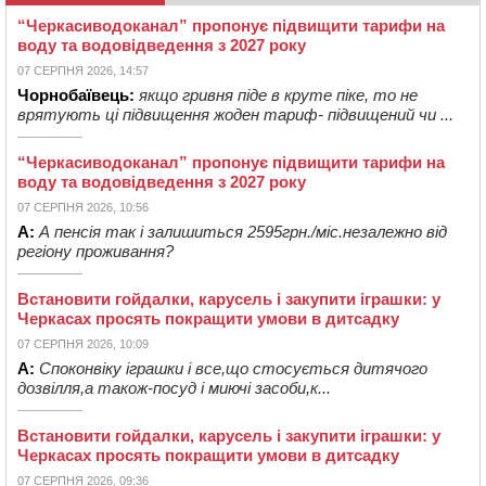
“Черкасиводоканал” пропонує підвищити тарифи на
воду та водовідведення з 2027 року
07 СЕРПНЯ 2026, 14:57
Чорнобаївець:
якщо гривня піде в круте піке, то не
врятують ці підвищення жоден тариф- підвищений чи ...
“Черкасиводоканал” пропонує підвищити тарифи на
воду та водовідведення з 2027 року
07 СЕРПНЯ 2026, 10:56
А:
А пенсія так і залишиться 2595грн./міс.незалежно від
регіону проживання?
Встановити гойдалки, карусель і закупити іграшки: у
Черкасах просять покращити умови в дитсадку
07 СЕРПНЯ 2026, 10:09
А:
Споконвіку іграшки і все,що стосується дитячого
дозвілля,а також-посуд і миючі засоби,к...
Встановити гойдалки, карусель і закупити іграшки: у
Черкасах просять покращити умови в дитсадку
07 СЕРПНЯ 2026, 09:36