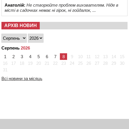
Анатолій:
Не створюйте проблем вихователям. Ніде в
місті в садочках немає ні гірок, ні гойдалок, ...
АРХІВ НОВИН
Серпень
2026
1
2
3
4
5
6
7
8
9
10
11
12
13
14
15
16
17
18
19
20
21
22
23
24
25
26
27
28
29
30
31
Всі новини за місяць