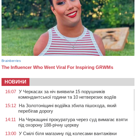
НОВИНИ
16:07
У Черкасах за ніч виявили 15 порушників
комендантської години та 10 нетверезих водіїв
15:12
На Золотоніщині водійка збила пішохода, який
перебігав дорогу
14:11
На Черкащині прокуратура через суд вимагає взяти
під охорону 188-річну церкву
13:00
У Смілі біля магазину під колесами вантажівки