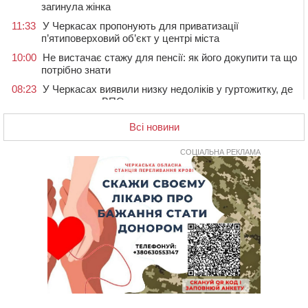
загинула жінка
11:33
У Черкасах пропонують для приватизації
п’ятиповерховий об’єкт у центрі міста
10:00
Не вистачає стажу для пенсії: як його докупити та що
потрібно знати
08:23
У Черкасах виявили низку недоліків у гуртожитку, де
проживають ВПО
07 СЕРПНЯ 2026, П'ЯТНИЦЯ
Всі новини
20:55
На Черкащині врятували рідкісного чорного грифа
(ФОТО)
СОЦІАЛЬНА РЕКЛАМА
20:13
Черкаси виділять близько 20 млн грн на роботу
ліцею “Перспектива” до кінця року
19:34
На Уманщині суд припинив право оренди земельних
ділянок, незаконно переданих іноземцем
19:00
Вихователька з Черкас і дві педагогині з області
стали фіналістками Global Teacher Prize Ukraine 2026
18:23
Зарядка, йога, сапи та нові знайомства: у Черкасах
закрили сезон літнього табору для людей поважного
віку