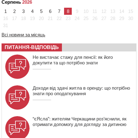
Серпень
2026
13:26
На Черкащині сьогодні очікують грози, зливи, град та
1
2
3
4
5
6
7
8
9
10
11
12
13
14
15
шквали до 22 м/с
16
17
18
19
20
21
22
23
24
25
26
27
28
29
30
12:50
Внаслідок падіння вертольота загинув 28-річний
31
захисник зі Сміли
Всі новини за місяць
12:15
У центрі Черкас не поділили дорогу водії двох ВАЗів
ПИТАННЯ-ВІДПОВІДЬ
11:29
У Черкасах до середини серпня обмежать рух
транспорту на трьох вулицях
Не вистачає стажу для пенсії: як його
докупити та що потрібно знати
Доходи від здачі житла в оренду: що потрібно
знати про оподаткування
“єЯсла”: жителям Черкащини роз’яснили, як
отримати допомогу для догляду за дитиною