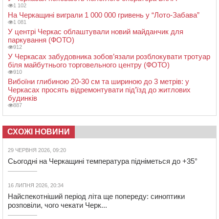
1 102
На Черкащині виграли 1 000 000 гривень у “Лото-Забава”
1 081
У центрі Черкас облаштували новий майданчик для
паркування (ФОТО)
912
У Черкасах забудовника зобов’язали розблокувати тротуар
біля майбутнього торговельного центру (ФОТО)
910
Вибоїни глибиною 20-30 см та шириною до 3 метрів: у
Черкасах просять відремонтувати під’їзд до житлових
будинків
887
СХОЖІ НОВИНИ
29 ЧЕРВНЯ 2026, 09:20
Сьогодні на Черкащині температура підніметься до +35°
16 ЛИПНЯ 2026, 20:34
Найспекотніший період літа ще попереду: синоптики
розповіли, чого чекати Черк...