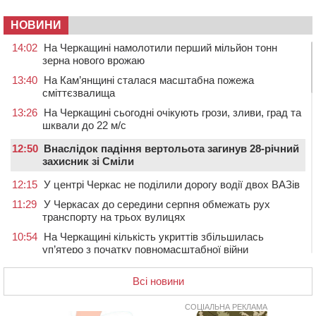
НОВИНИ
14:02
На Черкащині намолотили перший мільйон тонн
зерна нового врожаю
13:40
На Кам’янщині сталася масштабна пожежа
сміттєзвалища
13:26
На Черкащині сьогодні очікують грози, зливи, град та
шквали до 22 м/с
12:50
Внаслідок падіння вертольота загинув 28-річний
захисник зі Сміли
12:15
У центрі Черкас не поділили дорогу водії двох ВАЗів
11:29
У Черкасах до середини серпня обмежать рух
транспорту на трьох вулицях
10:54
На Черкащині кількість укриттів збільшилась
уп’ятеро з початку повномасштабної війни
10:15
У Черкасах водій Audi Q5 спричинив аварію, не
Всі новини
пропустивши інший кросовер
09:42
“Черкасиводоканал” пропонує підвищити
СОЦІАЛЬНА РЕКЛАМА