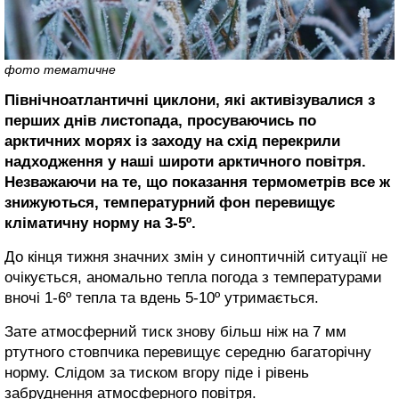
фото тематичне
Північноатлантичні циклони, які активізувалися з
перших днів листопада, просуваючись по
арктичних морях із заходу на схід перекрили
надходження у наші широти арктичного повітря.
Незважаючи на те, що показання термометрів все ж
знижуються, температурний фон перевищує
кліматичну норму на 3-5º.
До кінця тижня значних змін у синоптичній ситуації не
очікується, аномально тепла погода з температурами
вночі 1-6º тепла та вдень 5-10º утримається.
Зате атмосферний тиск знову більш ніж на 7 мм
ртутного стовпчика перевищує середню багаторічну
норму. Слідом за тиском вгору піде і рівень
забруднення атмосферного повітря.