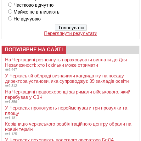
Частково відчутно
Майже не впливають
Не відчуваю
Переглянути результати
ПОПУЛЯРНЕ НА САЙТІ
На Черкащині розпочнуть нараховувати виплати до Дня
Незалежності: хто і скільки може отримати
2 447
У Черкаській облраді визначили кандидатку на посаду
директора установи, яка супроводжує 39 закладів освіти
2 312
На Черкащині правоохоронці затримали військового, який
перебував у СЗЧ
1 356
У Черкасах пропонують перейменувати три провулки та
площу
1 181
Керівницю черкаського реабілітаційного центру обрали на
новий термін
1 125
У Черкасах поховають полеглого оператора БпЛА