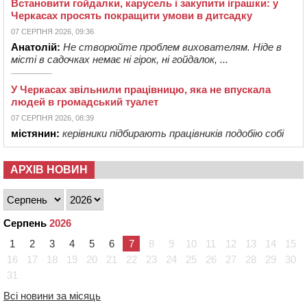
Встановити гойдалки, карусель і закупити іграшки: у
Черкасах просять покращити умови в дитсадку
07 СЕРПНЯ 2026, 09:36
Анатолій:
Не створюйте проблем вихователям. Ніде в
місті в садочках немає ні гірок, ні гойдалок, ...
У Черкасах звільнили працівницю, яка не впускала
людей в громадський туалет
07 СЕРПНЯ 2026, 08:39
містянин:
керівники підбирають працівників подобію собі
АРХІВ НОВИН
Серпень
2026
1
2
3
4
5
6
7
8
9
10
11
12
13
14
15
16
17
18
19
20
21
22
23
24
25
26
27
28
29
30
31
Всі новини за місяць