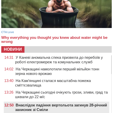
НОВИНИ
14:31
У Каневі аномальна спека призвела до перебоїв у
роботі електромереж та комунальних служб
14:02
На Черкащині намолотили перший мільйон тонн
зерна нового врожаю
13:40
На Кам’янщині сталася масштабна пожежа
сміттєзвалища
13:26
На Черкащині сьогодні очікують грози, зливи, град та
шквали до 22 м/с
12:50
Внаслідок падіння вертольота загинув 28-річний
захисник зі Сміли