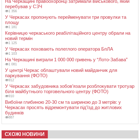
На Черкащині правоохоронці затримали військового, який
перебував у СЗЧ
1 356
У Черкасах пропонують перейменувати три провулки та
площу
1 181
Керівницю черкаського реабілітаційного центру обрали на
новий термін
1 125
У Черкасах поховають полеглого оператора БпЛА
1 103
На Черкащині виграли 1 000 000 гривень у “Лото-Забава”
1 081
У центрі Черкас облаштували новий майданчик для
паркування (ФОТО)
912
У Черкасах забудовника зобов’язали розблокувати тротуар
біля майбутнього торговельного центру (ФОТО)
910
Вибоїни глибиною 20-30 см та шириною до 3 метрів: у
Черкасах просять відремонтувати під’їзд до житлових
будинків
887
СХОЖІ НОВИНИ