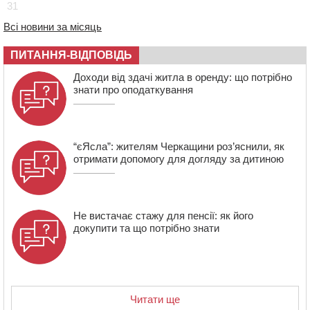
31
14:53
У Черкасах містяни через нову скляну зупинку і
Всі новини за місяць
вирізані дерева потерпають від спеки: Бондаренко
обіцяє масштабне озеленення
ПИТАННЯ-ВІДПОВІДЬ
Доходи від здачі житла в оренду: що потрібно
знати про оподаткування
“єЯсла”: жителям Черкащини роз’яснили, як
отримати допомогу для догляду за дитиною
Не вистачає стажу для пенсії: як його
докупити та що потрібно знати
Читати ще