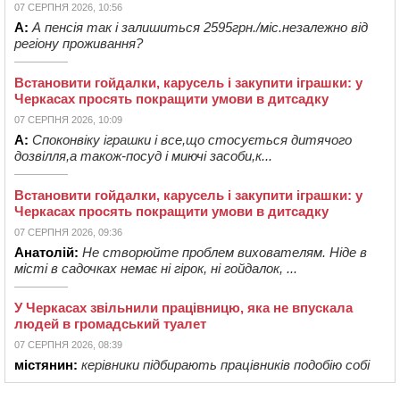
07 СЕРПНЯ 2026, 10:56
А:
А пенсія так і залишиться 2595грн./міс.незалежно від
регіону проживання?
Встановити гойдалки, карусель і закупити іграшки: у
Черкасах просять покращити умови в дитсадку
07 СЕРПНЯ 2026, 10:09
А:
Споконвіку іграшки і все,що стосується дитячого
дозвілля,а також-посуд і миючі засоби,к...
Встановити гойдалки, карусель і закупити іграшки: у
Черкасах просять покращити умови в дитсадку
07 СЕРПНЯ 2026, 09:36
Анатолій:
Не створюйте проблем вихователям. Ніде в
місті в садочках немає ні гірок, ні гойдалок, ...
У Черкасах звільнили працівницю, яка не впускала
людей в громадський туалет
07 СЕРПНЯ 2026, 08:39
містянин:
керівники підбирають працівників подобію собі