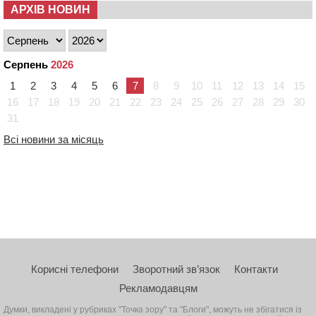
АРХІВ НОВИН
Серпень
2026
1
2
3
4
5
6
7
8
9
10
11
12
13
14
15
16
17
18
19
20
21
22
23
24
25
26
27
28
29
30
31
Всі новини за місяць
Корисні телефони
Зворотний зв’язок
Контакти
Рекламодавцям
Думки, викладені у рубриках "Точка зору" та "Блоги", можуть не збігатися із