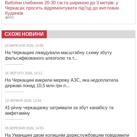
Вибоїни глибиною 20-30 см та шириною до 3 метрів: у
Черкасах просять відремонтувати під’їзд до житлових
будинків
885
СХОЖІ НОВИНИ
23 БЕРЕЗНЯ 2026, 13:05
На Черкащині ліквідували масштабну схему збуту
фальсифікованого алкоголю та т...
16 ЛЮТОГО 2026, 14:12
На Черкащині викрили мережу АЗС, яка недоплатила
державі понад 10,5 млн грн п...
13 ЧЕРВНЯ 2026, 13:54
41-річну черкащанку затримали за збут канабісу та
амфетаміну
05 БЕРЕЗНЯ 2026, 14:53
На Уманщині двом колишнім держслужбовцям повідомили