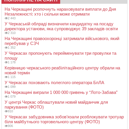
На Черкащині розпочнуть нараховувати виплати до Дня
Незалежності: хто і скільки може отримати
2 443
У Черкаській облраді визначили кандидатку на посаду
директора установи, яка супроводжує 39 закладів освіти
2 310
На Черкащині правоохоронці затримали військового, який
перебував у СЗЧ
1 352
У Черкасах пропонують перейменувати три провулки та
площу
1 178
Керівницю черкаського реабілітаційного центру обрали на
новий термін
1 115
У Черкасах поховають полеглого оператора БпЛА
1 099
На Черкащині виграли 1 000 000 гривень у “Лото-Забава”
1 079
У центрі Черкас облаштували новий майданчик для
паркування (ФОТО)
910
У Черкасах забудовника зобов’язали розблокувати тротуар
біля майбутнього торговельного центру (ФОТО)
906