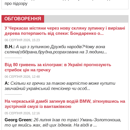
про підозру
ОБГОВОРЕННЯ
У Черкасах містяни через нову скляну зупинку і вирізані
дерева потерпають від спеки: Бондаренко о...
06 СЕРПНЯ 2026, 15:23
В.Н.:
А що з зупинкою Дружби народів?Чому вона
скляна(обідрана,брудна,розрахована на 3 людини...
Від 80 гривень за кілограм: в Україні прогнозують
стрибок цін на гречку
06 СЕРПНЯ 2026, 12:48
А:
Скільки кг гречки за такою вартістю може купити
звичайний український пенсіонер чи особ...
На черкаській дамбі загинув водій BMW, зіткнувшись на
зустрічній смузі із вантажівкою
05 СЕРПНЯ 2026, 12:16
Georg Green:
26 липня їхав по трасі Умань-Золотоноша,
то це якийсь жах, від цих їздюків. На вїзді в ...