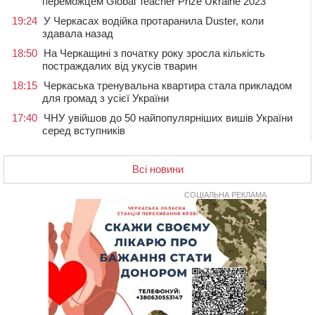
переможцем Global Teacher Prize Ukraine 2023
19:24
У Черкасах водійка протаранила Duster, коли
здавала назад
18:50
На Черкащині з початку року зросла кількість
постраждалих від укусів тварин
18:15
Черкаська тренувальна квартира стала прикладом
для громад з усієї України
17:40
ЧНУ увійшов до 50 найпопулярніших вишів України
серед вступників
17:07
На Хімселищі у Черкасах облаштували новий
контейнерний майданчик
Всі новини
16:32
Без розтину грудної клітки: у Черкасах 75-річній
пацієнтці замінили аортальний клапан
СОЦІАЛЬНА РЕКЛАМА
16:00
У Черкаському онкоцентрі встановили сонячну
електростанцію за понад пів мільйона гривень
15:30
У Київській області прощаються з полеглим на
фронті жителем Монастирищини
14:53
У Черкасах містяни через нову скляну зупинку і
вирізані дерева потерпають від спеки: Бондаренко
обіцяє масштабне озеленення