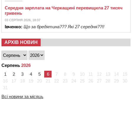
Середня зарплата на Черкащині перевищила 27 тисяч
гривень
03 СЕРПНЯ 2026, 18:37
Івченко:
Що за бредятина??? Які 27 середня??!!
АРХІВ НОВИН
Серпень
2026
1
2
3
4
5
6
7
8
9
10
11
12
13
14
15
16
17
18
19
20
21
22
23
24
25
26
27
28
29
30
31
Всі новини за місяць