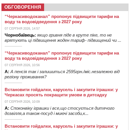
ОБГОВОРЕННЯ
“Черкасиводоканал” пропонує підвищити тарифи на
воду та водовідведення з 2027 року
07 СЕРПНЯ 2026, 14:57
Чорнобаївець:
якщо гривня піде в круте піке, то не
врятують ці підвищення жоден тариф- підвищений чи ...
“Черкасиводоканал” пропонує підвищити тарифи на
воду та водовідведення з 2027 року
07 СЕРПНЯ 2026, 10:56
А:
А пенсія так і залишиться 2595грн./міс.незалежно від
регіону проживання?
Встановити гойдалки, карусель і закупити іграшки: у
Черкасах просять покращити умови в дитсадку
07 СЕРПНЯ 2026, 10:09
А:
Споконвіку іграшки і все,що стосується дитячого
дозвілля,а також-посуд і миючі засоби,к...
Встановити гойдалки, карусель і закупити іграшки: у