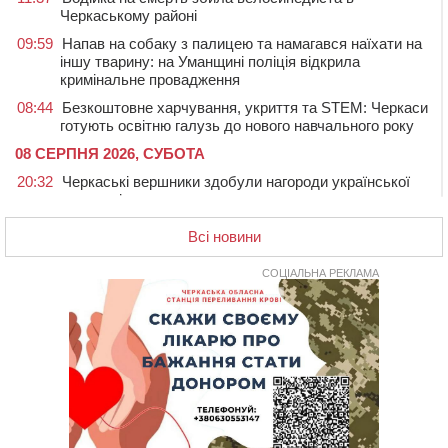
Черкаському районі
09:59
Напав на собаку з палицею та намагався наїхати на
іншу тварину: на Уманщині поліція відкрила
кримінальне провадження
08:44
Безкоштовне харчування, укриття та STEM: Черкаси
готують освітню галузь до нового навчального року
08 СЕРПНЯ 2026, СУБОТА
20:32
Черкаські вершники здобули нагороди української
першості
19:33
На Уманщині експосадовицю відділу освіти
Всі новини
судитимуть через завдані бюджету збитки
СОЦІАЛЬНА РЕКЛАМА
18:30
У Єрках прощатимуться з полеглим на Курщині
стрільцем ДШВ
17:29
Апеляційний суд підтвердив стягнення майже 250
тис. грн шкоди за незаконний вилов риби
16:07
У Черкасах за ніч виявили 15 порушників
комендантської години та 10 нетверезих водіїв
15:12
На Золотоніщині водійка збила пішохода, який
перебігав дорогу