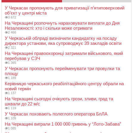
У Черкасах пропонують для приватизації п’ятиповерховий
об’єкт у центрі міста
3 672
На Черкащині розпочнуть нараховувати виплати до Дня
Незалежності: хто і скільки може отримати
2 466
У Черкаській облраді визначили кандидатку на посаду
директора установи, яка супроводжує 39 закладів освіти
2 321
На Черкащині правоохоронці затримали військового, який
перебував у СЗЧ
1 365
У Черкасах пропонують перейменувати три провулки та
площу
1 189
Керівницю черкаського реабілітаційного центру обрали на
новий термін
1 137
На Черкащині сьогодні очікують грози, зливи, град та
шквали до 22 м/с
1 119
У Черкасах поховають полеглого оператора БпЛА
1 109
На Черкащині виграли 1 000 000 гривень у “Лото-Забава”
1 085