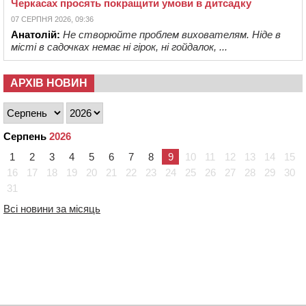
Черкасах просять покращити умови в дитсадку
07 СЕРПНЯ 2026, 09:36
Анатолій:
Не створюйте проблем вихователям. Ніде в
місті в садочках немає ні гірок, ні гойдалок, ...
АРХІВ НОВИН
Серпень
2026
1
2
3
4
5
6
7
8
9
10
11
12
13
14
15
16
17
18
19
20
21
22
23
24
25
26
27
28
29
30
31
Всі новини за місяць