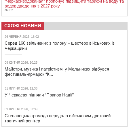
“Черкасиводоканал” пропонує підвищити тарифи на воду та
водовідведення з 2027 року
932
СХОЖІ НОВИНИ
26 ЧЕРВНЯ 2026, 18:02
Серед 160 звільнених з полону – шестеро військових із
Черкащини
08 КВІТНЯ 2026, 10:25
Майстри, музика і патріотизм: у Мельниках відбувся
фестиваль-ярмарок “К...
31 ЛИПНЯ 2026, 12:38
У Черкасах підняли “Прапор Надії”
09 ЛИПНЯ 2026, 07:39
Степанецька громада передала військовим дротовий
тактичний репітер