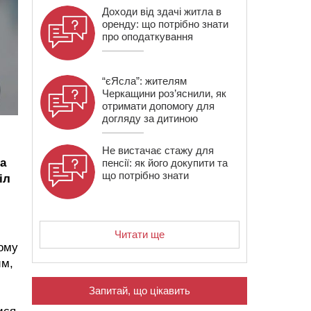
Доходи від здачі житла в
оренду: що потрібно знати
про оподаткування
“єЯсла”: жителям
Черкащини роз’яснили, як
отримати допомогу для
догляду за дитиною
Не вистачає стажу для
а
пенсії: як його докупити та
що потрібно знати
іл
Читати ще
кому
им,
Запитай, що цікавить