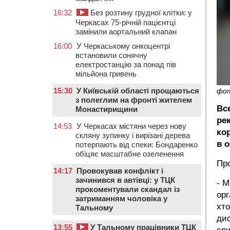
16:32
Без розтину грудної клітки: у
Черкасах 75-річній пацієнтці
замінили аортальний клапан
16:00
У Черкаському онкоцентрі
встановили сонячну
електростанцію за понад пів
мільйона гривень
15:30
У Київській області прощаються
фо
з полеглим на фронті жителем
Вс
Монастирищини
ре
14:53
У Черкасах містяни через нову
ко
скляну зупинку і вирізані дерева
в о
потерпають від спеки: Бондаренко
обіцяє масштабне озеленення
Про
14:17
Провокував конфлікт і
зачинився в автівці: у ТЦК
- М
прокоментували скандал із
орг
затриманням чоловіка у
хто
Тальному
ди
13:55
У Тальному працівники ТЦК