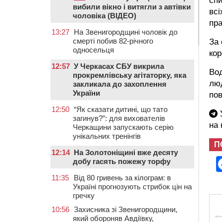
сп
вибили вікно і витягли з автівки
всі
чоловіка (ВІДЕО)
пра
13:27
На Звенигородщині чоловік до
смерті побив 82-річного
За
односельця
кор
12:57
У Черкасах СБУ викрила
Вод
прокремлівську агітаторку, яка
люд
закликала до захоплення
України
пов
12:50
“Як сказати дитині, що тато
У
загинув?”: для вихователів
на
Черкащини запускають серію
унікальних тренінгів
П
12:14
На Золотоніщині вже десяту
добу гасять пожежу торфу
11:35
Від 80 гривень за кілограм: в
Україні прогнозують стрибок цін на
гречку
10:56
Захисника зі Звенигородщини,
який обороняв Авдіївку,