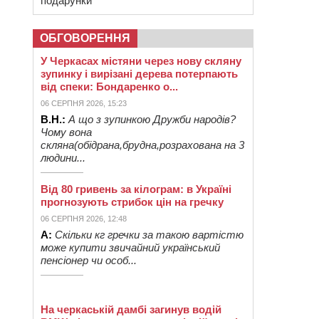
подарунки
ОБГОВОРЕННЯ
У Черкасах містяни через нову скляну
зупинку і вирізані дерева потерпають
від спеки: Бондаренко о...
06 СЕРПНЯ 2026, 15:23
В.Н.:
А що з зупинкою Дружби народів?
Чому вона
скляна(обідрана,брудна,розрахована на 3
людини...
Від 80 гривень за кілограм: в Україні
прогнозують стрибок цін на гречку
06 СЕРПНЯ 2026, 12:48
А:
Скільки кг гречки за такою вартістю
може купити звичайний український
пенсіонер чи особ...
На черкаській дамбі загинув водій