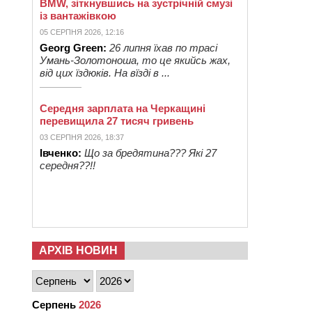
BMW, зіткнувшись на зустрічній смузі
із вантажівкою
05 СЕРПНЯ 2026, 12:16
Georg Green:
26 липня їхав по трасі
Умань-Золотоноша, то це якийсь жах,
від цих їздюків. На вїзді в ...
Середня зарплата на Черкащині
перевищила 27 тисяч гривень
03 СЕРПНЯ 2026, 18:37
Івченко:
Що за бредятина??? Які 27
середня??!!
АРХІВ НОВИН
Серпень
2026