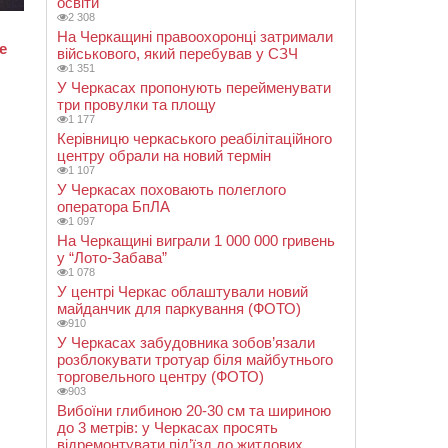
освіти
2 308
На Черкащині правоохоронці затримали
військового, який перебував у СЗЧ
1 351
У Черкасах пропонують перейменувати
три провулки та площу
1 177
Керівницю черкаського реабілітаційного
центру обрали на новий термін
1 107
У Черкасах поховають полеглого
оператора БпЛА
1 097
На Черкащині виграли 1 000 000 гривень
у “Лото-Забава”
1 078
У центрі Черкас облаштували новий
майданчик для паркування (ФОТО)
910
У Черкасах забудовника зобов’язали
розблокувати тротуар біля майбутнього
торговельного центру (ФОТО)
903
Вибоїни глибиною 20-30 см та шириною
до 3 метрів: у Черкасах просять
відремонтувати під’їзд до житлових