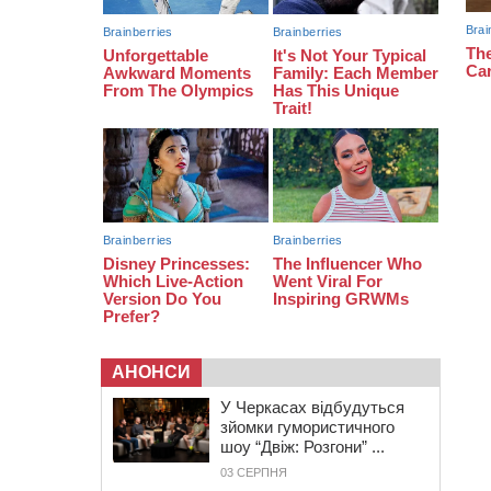
19:30
Проєкт просторового розвитку
Корсунь-Шевченківської громади
рекомендували до погодження
18:45
У Звенигородці влада заборонила
проводити масові заходи
18:07
Боксерка з Черкащини готується
до чемпіонату Європи серед
молоді
АНОНСИ
У Черкасах відбудуться
зйомки гумористичного
шоу “Двіж: Розгони” ...
03 СЕРПНЯ