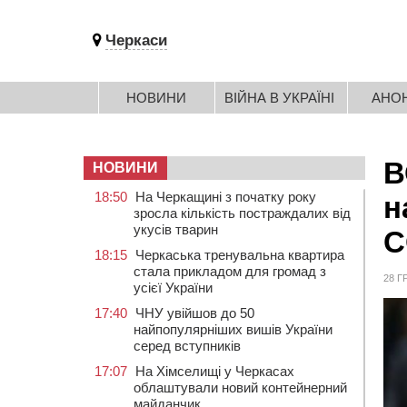
Черкаси
НОВИНИ
ВІЙНА В УКРАЇНІ
АНО
В
НОВИНИ
18:50
На Черкащині з початку року
н
зросла кількість постраждалих від
укусів тварин
C
18:15
Черкаська тренувальна квартира
стала прикладом для громад з
28 Г
усієї України
17:40
ЧНУ увійшов до 50
найпопулярніших вишів України
серед вступників
17:07
На Хімселищі у Черкасах
облаштували новий контейнерний
майданчик