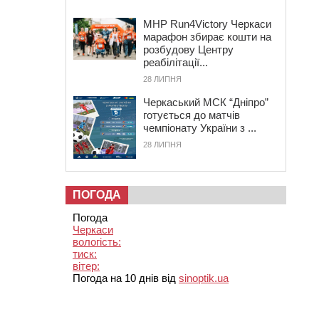
MHP Run4Victory Черкаси
марафон збирає кошти на
розбудову Центру
реабілітації...
28 ЛИПНЯ
Черкаський МСК “Дніпро”
готується до матчів
чемпіонату України з ...
28 ЛИПНЯ
ПОГОДА
Погода
Черкаси
вологість:
тиск:
вітер:
Погода на 10 днів від
sinoptik.ua