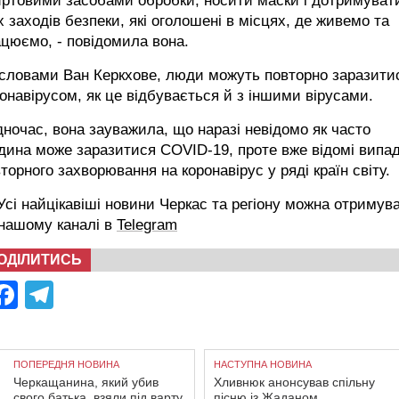
иртовими засобами обробки, носити маски і дотримуват
х заходів безпеки, які оголошені в місцях, де живемо та
цюємо, - повідомила вона.
 словами Ван Керкхове, люди можуть повторно заразити
онавірусом, як це відбувається й з іншими вірусами.
ночас, вона зауважила, що наразі невідомо як часто
ина може заразитися COVID-19, проте вже відомі випа
торного захворювання на коронавірус у ряді країн світу.
сі найцікавіші новини Черкас та регіону можна отримув
 нашому каналі в
Telegram
ОДІЛИТИСЬ
Facebook
Telegram
ПОПЕРЕДНЯ НОВИНА
НАСТУПНА НОВИНА
Черкащанина, який убив
Хливнюк анонсував спільну
свого батька, взяли під варту
пісню із Жаданом