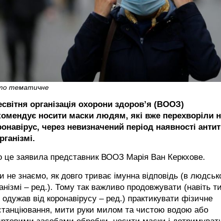
то тематичне
есвітня організація охорони здоров’я (ВООЗ)
комендує носити маски людям, які вже перехворіли н
ронавірус, через невизначений період наявності антит
рганізмі.
 це заявила представник ВООЗ Марія Ван Керкхове.
и не знаємо, як довго триває імунна відповідь (в людсь
анізмі – ред.). Тому так важливо продовжувати (навіть т
 одужав від коронавірусу – ред.) практикувати фізичне
станціювання, мити руки милом та чистою водою або