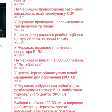
освіти
2 310
На Черкащині правоохоронці затримали
військового, який перебував у СЗЧ
1 352
У Черкасах пропонують перейменувати
три провулки та площу
1 178
Керівницю черкаського реабілітаційного
центру обрали на новий термін
1 115
У Черкасах поховають полеглого
оператора БпЛА
1 099
На Черкащині виграли 1 000 000 гривень
у “Лото-Забава”
1 079
У центрі Черкас облаштували новий
майданчик для паркування (ФОТО)
910
У Черкасах забудовника зобов’язали
розблокувати тротуар біля майбутнього
торговельного центру (ФОТО)
906
Вибоїни глибиною 20-30 см та шириною
до 3 метрів: у Черкасах просять
відремонтувати під’їзд до житлових