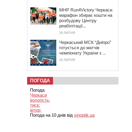
MHP Run4Victory Черкаси
марафон збирає кошти на
розбудову Центру
реабілітації...
28 ЛИПНЯ
Черкаський МСК “Дніпро”
готується до матчів
чемпіонату України з ...
28 ЛИПНЯ
ПОГОДА
Погода
Черкаси
вологість:
тиск:
вітер:
Погода на 10 днів від
sinoptik.ua