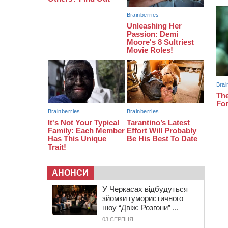
тис грн штрафу за незаконні зміни
до договору
08:20
Обрано претендента на посаду
директора Мокрокалигірського
психоневрологічного інтернату
07:23
Уманські міграційники видворили з
країни грузина, який відсидів
термін у колонії
АНОНСИ
У Черкасах відбудуться
зйомки гумористичного
шоу “Двіж: Розгони” ...
03 СЕРПНЯ