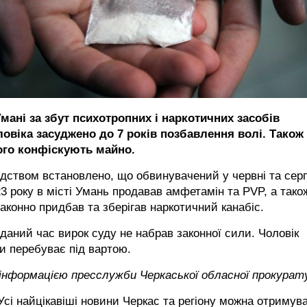
Умані за збут психотропних і наркотичних засобів
ловіка засуджено до 7 років позбавлення волі. Також
ого конфіскують майно.
дством встановлено, що обвинувачений у червні та серп
3 року в місті Умань продавав амфетамін та PVP, а тако
аконно придбав та зберігав наркотичний канабіс.
даний час вирок суду не набрав законної сили. Чоловік
и перебуває під вартою.
 інформацією пресслужби Черкаської обласної прокурат
сі найцікавіші новини Черкас та регіону можна отримув