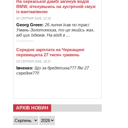
На черкаській дамбі загинув водій
BMW, зіткнувшись на зустрічній смузі
із вантажівкою
05 СЕРПНЯ 2026, 12:16
Georg Green:
26 липня їхав по трасі
Умань-Золотоноша, то це якийсь жах,
від цих їздюків. На вїзді в ...
Середня зарплата на Черкащині
перевищила 27 тисяч гривень
03 СЕРПНЯ 2026, 18:37
Івченко:
Що за бредятина??? Які 27
середня??!!
АРХІВ НОВИН