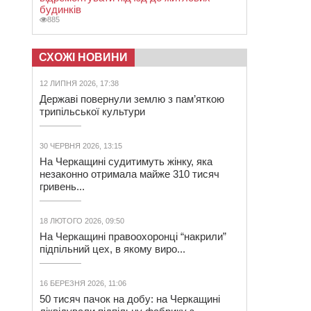
будинків
885
СХОЖІ НОВИНИ
12 ЛИПНЯ 2026, 17:38
Державі повернули землю з пам’яткою
трипільської культури
30 ЧЕРВНЯ 2026, 13:15
На Черкащині судитимуть жінку, яка
незаконно отримала майже 310 тисяч
гривень...
18 ЛЮТОГО 2026, 09:50
На Черкащині правоохоронці “накрили”
підпільний цех, в якому виро...
16 БЕРЕЗНЯ 2026, 11:06
50 тисяч пачок на добу: на Черкащині