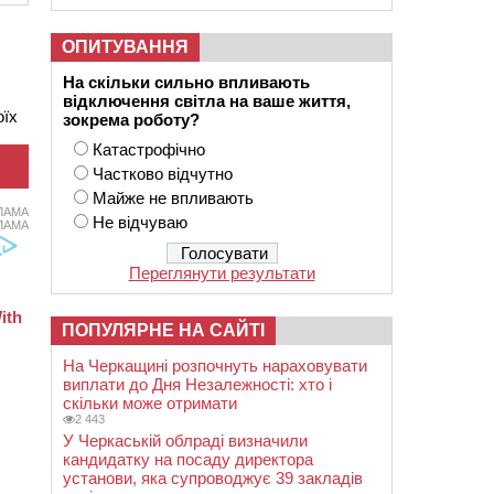
ОПИТУВАННЯ
На скільки сильно впливають
відключення світла на ваше життя,
оїх
зокрема роботу?
Катастрофічно
Частково відчутно
Майже не впливають
ЛАМА
Не відчуваю
ЛАМА
Переглянути результати
ПОПУЛЯРНЕ НА САЙТІ
На Черкащині розпочнуть нараховувати
виплати до Дня Незалежності: хто і
скільки може отримати
2 443
У Черкаській облраді визначили
кандидатку на посаду директора
установи, яка супроводжує 39 закладів