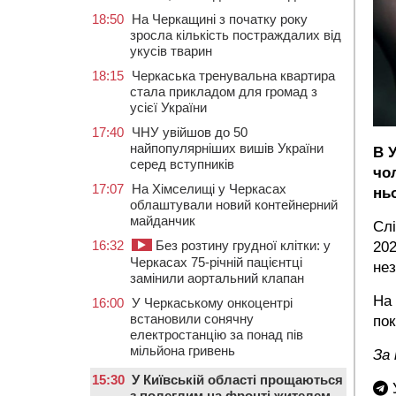
18:50
На Черкащині з початку року
зросла кількість постраждалих від
укусів тварин
18:15
Черкаська тренувальна квартира
стала прикладом для громад з
усієї України
17:40
ЧНУ увійшов до 50
найпопулярніших вишів України
В 
серед вступників
чо
17:07
На Хімселищі у Черкасах
нь
облаштували новий контейнерний
майданчик
Слі
16:32
Без розтину грудної клітки: у
202
Черкасах 75-річній пацієнтці
нез
замінили аортальний клапан
На 
16:00
У Черкаському онкоцентрі
встановили сонячну
пок
електростанцію за понад пів
мільйона гривень
За
15:30
У Київській області прощаються
У
з полеглим на фронті жителем