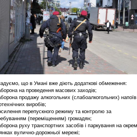
адуємо, що в Умані вже діють додаткові обмеження:
аборона на проведення масових заходів;
аборона продажу алкогольних (слабоалкогольних) напоїв 
отехнічних виробів;
осилення перепускного режиму та контролю за
ребуванням (переміщенням) громадян;
аборона руху транспортних засобів і паркування на окре
янках вулично-дорожньої мережі;