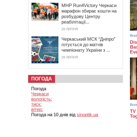
MHP Run4Victory Черкаси
марафон збирає кошти на
розбудову Центру
реабілітації...
28 ЛИПНЯ
Черкаський МСК “Дніпро”
готується до матчів
чемпіонату України з ...
28 ЛИПНЯ
ПОГОДА
Погода
Черкаси
вологість:
тиск:
вітер:
Погода на 10 днів від
sinoptik.ua