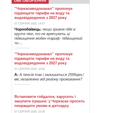
ОБГОВОРЕННЯ
“Черкасиводоканал” пропонує
підвищити тарифи на воду та
водовідведення з 2027 року
07 СЕРПНЯ 2026, 14:57
Чорнобаївець:
якщо гривня піде в
круте піке, то не врятують ці
підвищення жоден тариф- підвищений
чи ...
“Черкасиводоканал” пропонує
підвищити тарифи на воду та
водовідведення з 2027 року
07 СЕРПНЯ 2026, 10:56
А:
А пенсія так і залишиться 2595грн./
міс.незалежно від регіону проживання?
Встановити гойдалки, карусель і
закупити іграшки: у Черкасах просять
покращити умови в дитсадку
07 СЕРПНЯ 2026, 10:09