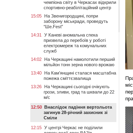
чемпіона світу в Черкасах відкрили
спортивно-реабілітаційний центр
15:05
На Звенигородщині, попри
заборону міськради, проведуть
“Ше.Fest”
14:31
У Каневі аномальна спека
призвела до перебоїв у роботі
електромереж та комунальних
служб
14:02
На Черкащині намолотили перший
мільйон тонн зерна нового врожаю
13:40
На Кам’янщині сталася масштабна
Пра
пожежа сміттєзвалища
міс
13:26
На Черкащині сьогодні очікують
пер
грози, зливи, град та шквали до 22
м/с
пра
12:50
Внаслідок падіння вертольота
загинув 28-річний захисник зі
Сміли
12:15
У центрі Черкас не поділили
дорогу водії двох ВАЗів