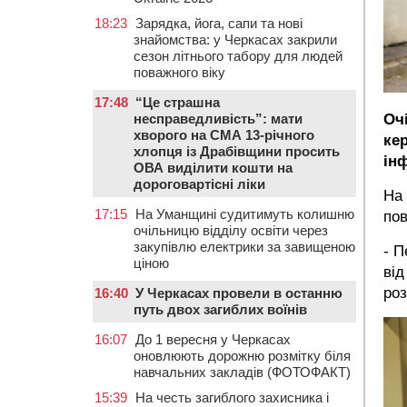
18:23
Зарядка, йога, сапи та нові
знайомства: у Черкасах закрили
сезон літнього табору для людей
поважного віку
17:48
“Це страшна
несправедливість”: мати
Оч
хворого на СМА 13-річного
ке
хлопця із Драбівщини просить
ін
ОВА виділити кошти на
дороговартісні ліки
На 
17:15
На Уманщині судитимуть колишню
пов
очільницю відділу освіти через
закупівлю електрики за завищеною
- П
ціною
від
роз
16:40
У Черкасах провели в останню
путь двох загиблих воїнів
16:07
До 1 вересня у Черкасах
оновлюють дорожню розмітку біля
навчальних закладів (ФОТОФАКТ)
15:39
На честь загиблого захисника і