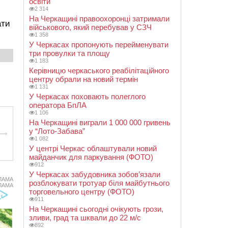
освіти
2 314
На Черкащині правоохоронці затримали
ати
військового, який перебував у СЗЧ
1 358
У Черкасах пропонують перейменувати
три провулки та площу
1 183
Керівницю черкаського реабілітаційного
центру обрали на новий термін
1 131
У Черкасах поховають полеглого
оператора БпЛА
1 106
На Черкащині виграли 1 000 000 гривень
у “Лото-Забава”
1 082
У центрі Черкас облаштували новий
майданчик для паркування (ФОТО)
912
У Черкасах забудовника зобов’язали
ЛАМА
розблокувати тротуар біля майбутнього
ЛАМА
торговельного центру (ФОТО)
911
На Черкащині сьогодні очікують грози,
зливи, град та шквали до 22 м/с
892