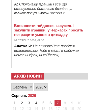
А:
Споконвіку іграшки і все,що
стосується дитячого дозвілля,а
також-посуд і миючі засоби,к...
Встановити гойдалки, карусель і
закупити іграшки: у Черкасах просять
покращити умови в дитсадку
07 СЕРПНЯ 2026, 09:36
Анатолій:
Не створюйте проблем
вихователям. Ніде в місті в садочках
немає ні гірок, ні гойдалок, ...
АРХІВ НОВИН
Серпень
2026
1
2
3
4
5
6
7
8
9
10
11
12
13
14
15
16
17
18
19
20