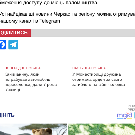
бмеження доступу до місць паломництва.
сі найцікавіші новини Черкас та регіону можна отримув
 нашому каналі в
Telegram
ОДІЛИТИСЬ
Facebook
Telegram
ПОПЕРЕДНЯ НОВИНА
НАСТУПНА НОВИНА
Канівчанину, який
У Монастирищі дружина
пограбував автомобіль
отримала орден за свого
переселенки, дали 7 років
загиблого на війні чоловіка
в’язниці
РЕК
РЕК