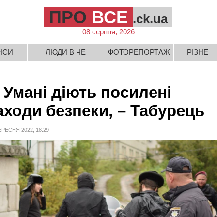
ПРО
ВСЕ
.ck.ua
08 серпня, 2026
НСИ
ЛЮДИ В ЧЕ
ФОТОРЕПОРТАЖ
РІЗНЕ
 Умані діють посилені
аходи безпеки, – Табурець
ЕРЕСНЯ 2022, 18:29