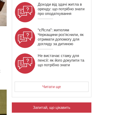
Доходи від здачі житла в
оренду: що потрібно знати
про оподаткування
“єЯсла”: жителям
Черкащини роз’яснили, як
отримати допомогу для
догляду за дитиною
Не вистачає стажу для
пенсії: як його докупити та
що потрібно знати
х
.
Читати ще
Запитай, що цікавить