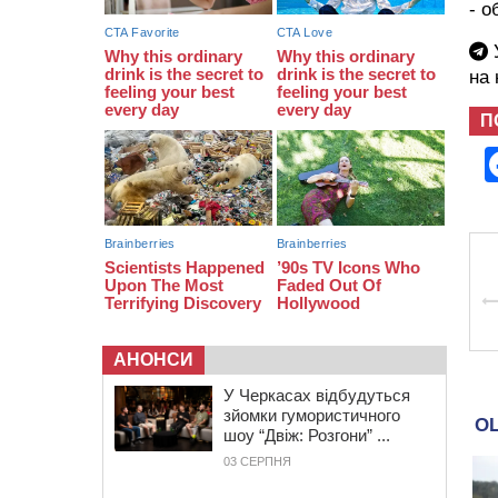
07:30
Понад 968 мільйонів гривень
- о
земельного податку сплатили на
Черкащині
У
06 СЕРПНЯ 2026, ЧЕТВЕР
на
21:13
Вісім медалей, з яких чотири
П
золоті: черкаські спортсмени
тріумфували на чемпіонаті України
АНОНСИ
У Черкасах відбудуться
зйомки гумористичного
шоу “Двіж: Розгони” ...
03 СЕРПНЯ