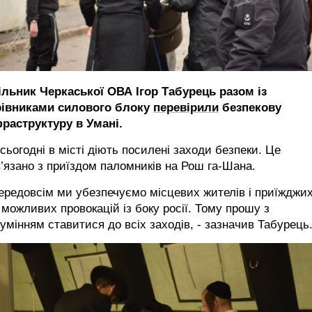
ільник Черкаської ОВА Ігор Табурець разом із
рівниками силового блоку
перевірили
безпекову
фраструктуру в Умані.
сьогодні в місті діють посилені заходи безпеки. Це
’язано з приїздом паломників на Рош га-Шана.
ередовсім ми убезпечуємо місцевих жителів і приїжджи
 можливих провокацій із боку росії. Тому прошу з
умінням ставитися до всіх заходів, - зазначив Табурець