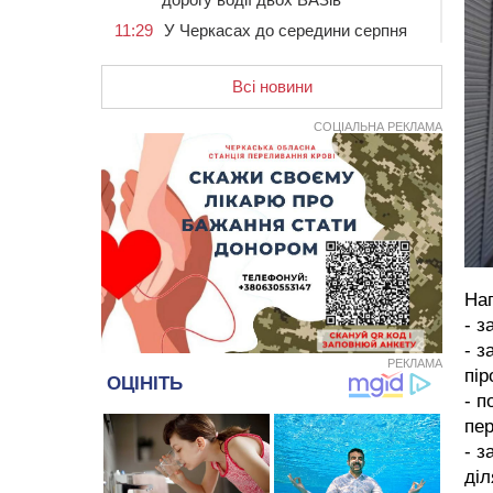
11:29
У Черкасах до середини серпня
обмежать рух транспорту на трьох
вулицях
Всі новини
10:54
На Черкащині кількість укриттів
збільшилась уп’ятеро з початку
СОЦІАЛЬНА РЕКЛАМА
повномасштабної війни
10:15
У Черкасах водій Audi Q5
спричинив аварію, не пропустивши
інший кросовер
09:42
“Черкасиводоканал” пропонує
підвищити тарифи на воду та
водовідведення з 2027 року
Наг
09:08
Встановити гойдалки, карусель і
- з
закупити іграшки: у Черкасах
- з
просять покращити умови в
РЕКЛАМА
пір
дитсадку
- п
08:22
“На щиті” у Чорнобаївську
пе
громаду повертається полеглий
- з
біля Кліщіївки воїн
діл