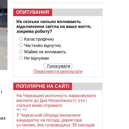
ОПИТУВАННЯ
На скільки сильно впливають
відключення світла на ваше життя,
зокрема роботу?
Катастрофічно
Частково відчутно
Майже не впливають
Не відчуваю
Переглянути результати
ПОПУЛЯРНЕ НА САЙТІ
і
На Черкащині розпочнуть нараховувати
виплати до Дня Незалежності: хто і
скільки може отримати
2 452
У Черкаській облраді визначили
мих
кандидатку на посаду директора
установи, яка супроводжує 39 закладів