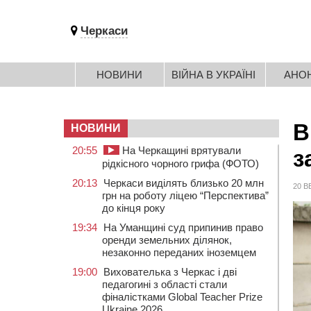
Черкаси
НОВИНИ
ВІЙНА В УКРАЇНІ
АНО
В
НОВИНИ
20:55
На Черкащині врятували
з
рідкісного чорного грифа (ФОТО)
20:13
Черкаси виділять близько 20 млн
20 В
грн на роботу ліцею “Перспектива”
до кінця року
19:34
На Уманщині суд припинив право
оренди земельних ділянок,
незаконно переданих іноземцем
19:00
Вихователька з Черкас і дві
педагогині з області стали
фіналістками Global Teacher Prize
Ukraine 2026