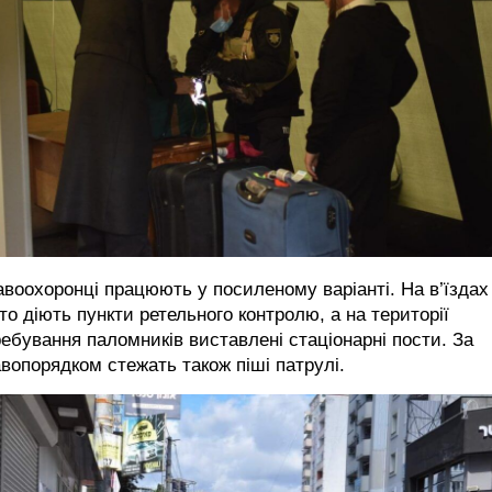
воохоронці працюють у посиленому варіанті. На в’їздах
то діють пункти ретельного контролю, а на території
ебування паломників виставлені стаціонарні пости. За
вопорядком стежать також піші патрулі.