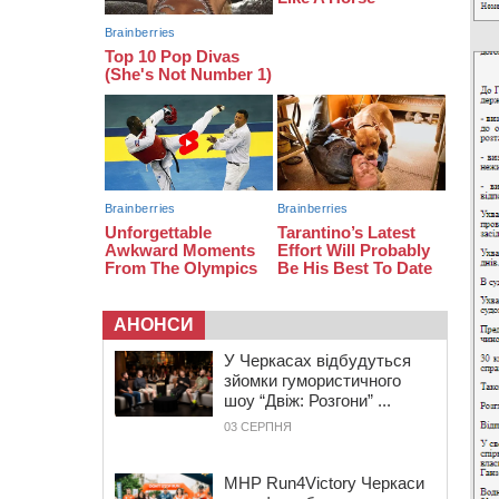
09:49
ДНК-експертиза через 21 місяць
підтвердила загибель захисника
зі Сміли
09:13
У Черкасах 18-річний хлопець
поранив себе ножем у відділенні
пошти
АНОНСИ
У Черкасах відбудуться
зйомки гумористичного
шоу “Двіж: Розгони” ...
03 СЕРПНЯ
MHP Run4Victory Черкаси