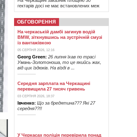
На Черкащині заказник площею 50
гектарів досі не має встановлених меж
ОБГОВОРЕННЯ
На черкаській дамбі загинув водій
BMW, зіткнувшись на зустрічній смузі
із вантажівкою
05 СЕРПНЯ 2026, 12:16
Georg Green:
26 липня їхав по трасі
Умань-Золотоноша, то це якийсь жах,
від цих їздюків. На вїзді в ...
Середня зарплата на Черкащині
перевищила 27 тисяч гривень
03 СЕРПНЯ 2026, 18:37
Івченко:
Що за бредятина??? Які 27
середня??!!
У Черкасах поліція перевірила понад