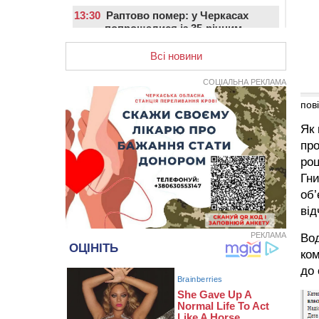
13:30
Раптово помер: у Черкасах
попрощалися із 35-річним
прикордонником
Всі новини
12:59
У Черкасах нагородили двох
місцевих жителів, які відмовилися
СОЦІАЛЬНА РЕКЛАМА
вчиняти підпали на замовлення
росіян
пов
12:23
У Руськополянській громаді
Як 
оновили дорожню розмітку на
про
центральних вулицях (ФОТО)
роц
11:48
На черкаській дамбі загинув
Гни
водій BMW, зіткнувшись на
об’
зустрічній смузі із вантажівкою
від
11:14
Збитки понад 100 тисяч гривень:
на Золотоніщині правоохоронці
РЕКЛАМА
Вод
виявили 700 метрів
ком
браконьєрських сіток
до 
10:33
У Черкасах легковик зіткнувся із
вантажівкою й “відлетів” у стіну:
постраждав підліток