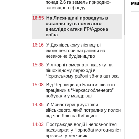
понад 2,6 га земель природно-
ма
заповідного фонду
16:55
На Лисянщині проведуть в
останню путь полеглого
внаслідок атаки FPV-дрона
воїна
16:16
У Дахнівському лісництві
екоінспектори натрапили на
незаконне будівництво
15:38
У лікарні померла жінка, яку на
пішохідному переході в
Черкаському районі збила автівка
15:08
Від Чернівців до Бакоти: пів сотні
працівників “Черкасиобленерго”
побували у мандрівці
14:35
У Монастирищі зустріли
військового, який потрапив у полон
під час бою на Київщині
14:03
Постраждав водій і неповнолітня
пасажирка: у Чорнобаї мотоцикліст
врізався у легковик