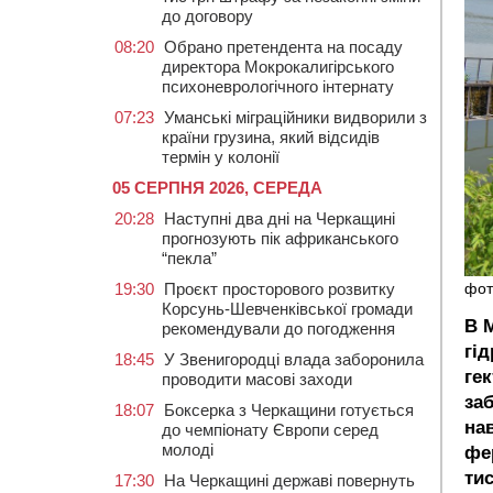
до договору
08:20
Обрано претендента на посаду
директора Мокрокалигірського
психоневрологічного інтернату
07:23
Уманські міграційники видворили з
країни грузина, який відсидів
термін у колонії
05 СЕРПНЯ 2026, СЕРЕДА
20:28
Наступні два дні на Черкащині
прогнозують пік африканського
“пекла”
19:30
Проєкт просторового розвитку
фот
Корсунь-Шевченківської громади
В 
рекомендували до погодження
гі
18:45
У Звенигородці влада заборонила
гек
проводити масові заходи
за
18:07
Боксерка з Черкащини готується
на
до чемпіонату Європи серед
молоді
фе
ти
17:30
На Черкащині державі повернуть