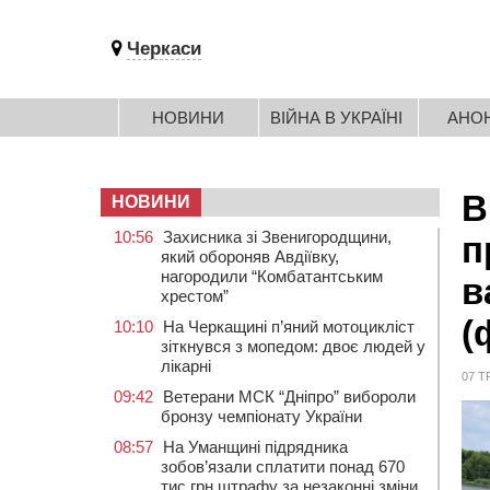
Черкаси
НОВИНИ
ВІЙНА В УКРАЇНІ
АНО
В
НОВИНИ
10:56
Захисника зі Звенигородщини,
п
який обороняв Авдіївку,
нагородили “Комбатантським
в
хрестом”
(
10:10
На Черкащині п’яний мотоцикліст
зіткнувся з мопедом: двоє людей у
лікарні
07 Т
09:42
Ветерани МСК “Дніпро” вибороли
бронзу чемпіонату України
08:57
На Уманщині підрядника
зобов’язали сплатити понад 670
тис грн штрафу за незаконні зміни