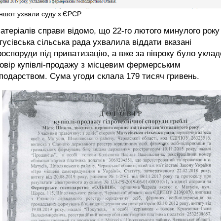
іншот ухвали суду з ЄРСР
атеріалів справи відомо, що 22-го лютого минулого року
усівська сільська рада ухвалила віддати вказані
роспоруди під приватизацію, а вже за півроку було укла
овір купівлі-продажу з місцевим фермерським
подарством. Сума угоди склала 179 тисяч гривень.