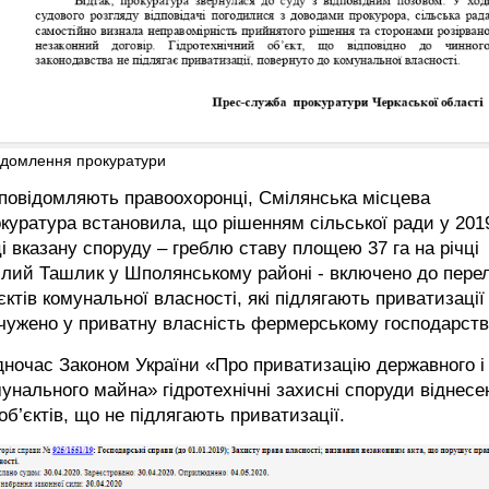
ідомлення прокуратури
повідомляють правоохоронці, Смілянська місцева
куратура встановила, що рішенням сільської ради у 201
і вказану споруду – греблю ставу площею 37 га на річці
лий Ташлик у Шполянському районі - включено до перел
єктів комунальної власності, які підлягають приватизації
чужено у приватну власність фермерському господарств
ночас Законом України «Про приватизацію державного і
унального майна» гідротехнічні захисні споруди віднесе
об’єктів, що не підлягають приватизації.