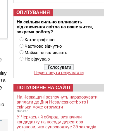
ОПИТУВАННЯ
На скільки сильно впливають
відключення світла на ваше життя,
зокрема роботу?
Катастрофічно
Частково відчутно
Майже не впливають
Не відчуваю
9
Переглянути результати
іку
 та
у.
ПОПУЛЯРНЕ НА САЙТІ
На Черкащині розпочнуть нараховувати
виплати до Дня Незалежності: хто і
но
скільки може отримати
2 437
У Черкаській облраді визначили
кандидатку на посаду директора
установи, яка супроводжує 39 закладів