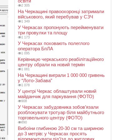
освіти
2 305
На Черкащині правоохоронці затримали
військового, який перебував у СЗЧ
1 349
У Черкасах пропонують перейменувати
три провулки та площу
1 173
У Черкасах поховають полеглого
оператора БпЛА
1 095
Керівницю черкаського реабілітаційного
центру обрали на новий термін
1 081
На Черкащині виграли 1 000 000 гривень
у “Лото-Забава”
1 078
У центрі Черкас облаштували новий
майданчик для паркування (ФОТО)
908
У Черкасах забудовника зобов’язали
розблокувати тротуар біля майбутнього
торговельного центру (ФОТО)
890
Вибоїни глибиною 20-30 см та шириною
до 3 метрів: у Черкасах просять
відремонтувати під’їзд до житлових