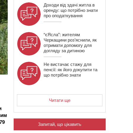
Доходи від здачі житла в
оренду: що потрібно знати
про оподаткування
“єЯсла”: жителям
Черкащини роз’яснили, як
отримати допомогу для
догляду за дитиною
Не вистачає стажу для
пенсії: як його докупити та
що потрібно знати
Читати ще
и
вим
79
Запитай, що цікавить