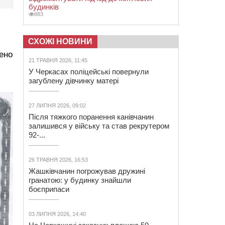
будинків
883
СХОЖІ НОВИНИ
дено
21 ТРАВНЯ 2026, 11:45
У Черкасах поліцейські повернули
загублену дівчинку матері
27 ЛИПНЯ 2026, 09:02
Після тяжкого поранення канівчанин
залишився у війську та став рекрутером
92-...
26 ТРАВНЯ 2026, 16:53
Жашківчанин погрожував дружині
гранатою: у будинку знайшли
боєприпаси
03 ЛИПНЯ 2026, 14:40