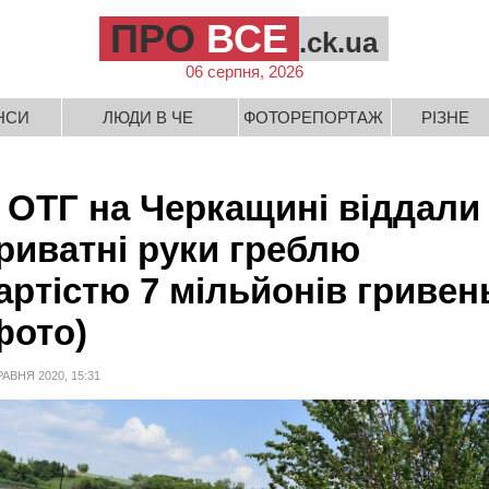
ПРО
ВСЕ
.ck.ua
06 серпня, 2026
НСИ
ЛЮДИ В ЧЕ
ФОТОРЕПОРТАЖ
РІЗНЕ
 ОТГ на Черкащині віддали
риватні руки греблю
артістю 7 мільйонів гривен
фото)
РАВНЯ 2020, 15:31