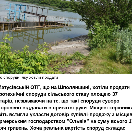
о споруди, яку хотіли продати
Матусівській ОТГ, що на Шполянщині, хотіли продати
дротехнічні споруди сільського ставу площею 37
тарів, незважаючи на те, що такі споруди суворо
боронено віддавати в приватні руки. Місцеві керівник
віть встигли укласти договір купівлі-продажу з місце
рмерським господарством "Ольвія" на суму всього 1
сяч гривень. Хоча реальна вартість споруд складає