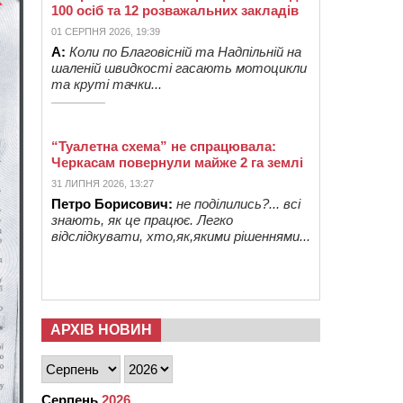
100 осіб та 12 розважальних закладів
01 СЕРПНЯ 2026, 19:39
А:
Коли по Благовісній та Надпільній на
шаленій швидкості гасають мотоцикли
та круті тачки...
“Туалетна схема” не спрацювала:
Черкасам повернули майже 2 га землі
31 ЛИПНЯ 2026, 13:27
Петро Борисович:
не поділились?... всі
знають, як це працює. Легко
відслідкувати, хто,як,якими рішеннями...
АРХІВ НОВИН
Серпень
2026