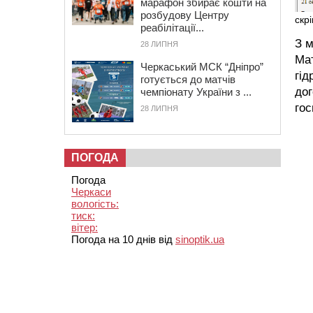
марафон збирає кошти на
розбудову Центру
скр
реабілітації...
З м
28 ЛИПНЯ
Мат
Черкаський МСК “Дніпро”
гід
готується до матчів
дог
чемпіонату України з ...
гос
28 ЛИПНЯ
ПОГОДА
Погода
Черкаси
вологість:
тиск:
вітер:
Погода на 10 днів від
sinoptik.ua