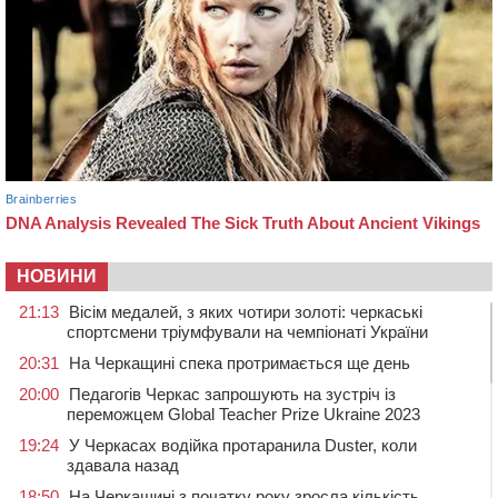
НОВИНИ
21:13
Вісім медалей, з яких чотири золоті: черкаські
спортсмени тріумфували на чемпіонаті України
20:31
На Черкащині спека протримається ще день
20:00
Педагогів Черкас запрошують на зустріч із
переможцем Global Teacher Prize Ukraine 2023
19:24
У Черкасах водійка протаранила Duster, коли
здавала назад
18:50
На Черкащині з початку року зросла кількість