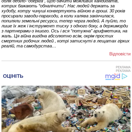
облік дебіло-“оберіга”, щоб бачити можливих кандидатів,
котрих бажають “обналічити”. Нас людей держать за
худобу, котру чинуші конвертують війною в гроші. 30 років
просирали заводи-параходи, а коли халява закінчилася,
попиляли земельні ресурси, тепер черга людей. А пуйло, то
лише їх жеж і інструмент тиску з одного боку, а держиморди
з партнерами-з іншого. Ось і вся “потужна” арифметика, на
жаль. Ця війна вигідна абсолютно всім, окрім простих
смертних робочих людей , котрі затиснуті в лещатах гірких
реалій, та самодурства…
Відповіcти
РЕКЛАМА
РЕКЛАМА