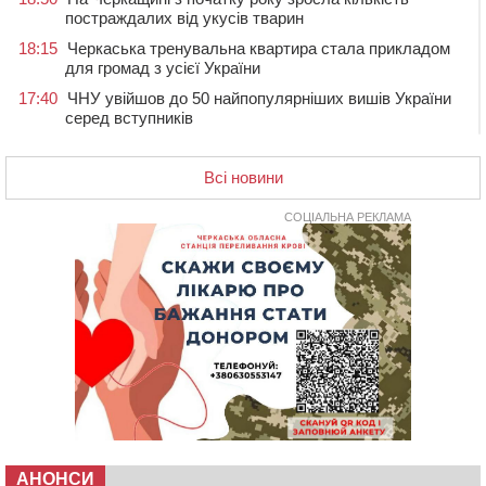
постраждалих від укусів тварин
18:15
Черкаська тренувальна квартира стала прикладом
для громад з усієї України
17:40
ЧНУ увійшов до 50 найпопулярніших вишів України
серед вступників
17:07
На Хімселищі у Черкасах облаштували новий
контейнерний майданчик
Всі новини
16:32
Без розтину грудної клітки: у Черкасах 75-річній
пацієнтці замінили аортальний клапан
СОЦІАЛЬНА РЕКЛАМА
16:00
У Черкаському онкоцентрі встановили сонячну
електростанцію за понад пів мільйона гривень
15:30
У Київській області прощаються з полеглим на
фронті жителем Монастирищини
14:53
У Черкасах містяни через нову скляну зупинку і
вирізані дерева потерпають від спеки: Бондаренко
обіцяє масштабне озеленення
14:17
Провокував конфлікт і зачинився в автівці: у ТЦК
прокоментували скандал із затриманням
чоловіка у Тальному
АНОНСИ