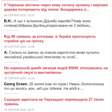
У Черкасах містяни через нову скляну зупинку і вирізані
дерева потерпають від спеки: Бондаренко о...
06 СЕРПНЯ 2026, 15:23
В.Н.:
А що з зупинкою Дружби народів?Чому вона
скляна(обідрана,брудна,розрахована на 3 людини...
Від 80 гривень за кілограм: в Україні прогнозують
стрибок цін на гречку
06 СЕРПНЯ 2026, 12:48
А:
Скільки кг гречки за такою вартістю може купити
звичайний український пенсіонер чи особ...
На черкаській дамбі загинув водій BMW, зіткнувшись на
зустрічній смузі із вантажівкою
05 СЕРПНЯ 2026, 12:16
Georg Green:
26 липня їхав по трасі Умань-Золотоноша,
то це якийсь жах, від цих їздюків. На вїзді в ...
Середня зарплата на Черкащині перевищила 27 тисяч
гривень
03 СЕРПНЯ 2026, 18:37