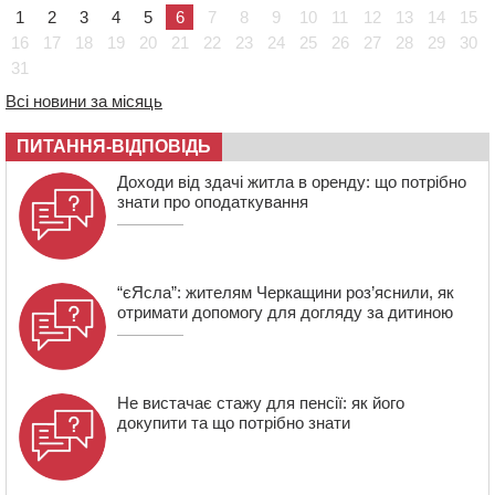
України
1
2
3
4
5
6
7
8
9
10
11
12
13
14
15
08:57
На Уманщині підрядника зобов’язали сплатити понад
16
17
18
19
20
21
22
23
24
25
26
27
28
29
30
670 тис грн штрафу за незаконні зміни до договору
31
08:20
Обрано претендента на посаду директора
Всі новини за місяць
Мокрокалигірського психоневрологічного інтернату
07:23
Уманські міграційники видворили з країни грузина,
ПИТАННЯ-ВІДПОВІДЬ
який відсидів термін у колонії
Доходи від здачі житла в оренду: що потрібно
знати про оподаткування
“єЯсла”: жителям Черкащини роз’яснили, як
отримати допомогу для догляду за дитиною
Не вистачає стажу для пенсії: як його
докупити та що потрібно знати