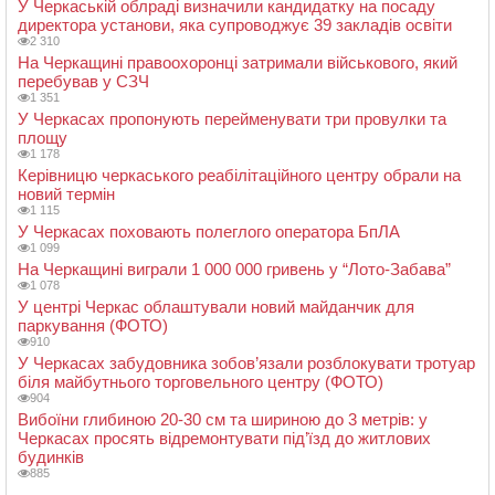
У Черкаській облраді визначили кандидатку на посаду
директора установи, яка супроводжує 39 закладів освіти
2 310
На Черкащині правоохоронці затримали військового, який
перебував у СЗЧ
1 351
У Черкасах пропонують перейменувати три провулки та
площу
1 178
Керівницю черкаського реабілітаційного центру обрали на
новий термін
1 115
У Черкасах поховають полеглого оператора БпЛА
1 099
На Черкащині виграли 1 000 000 гривень у “Лото-Забава”
1 078
У центрі Черкас облаштували новий майданчик для
паркування (ФОТО)
910
У Черкасах забудовника зобов’язали розблокувати тротуар
біля майбутнього торговельного центру (ФОТО)
904
Вибоїни глибиною 20-30 см та шириною до 3 метрів: у
Черкасах просять відремонтувати під’їзд до житлових
будинків
885