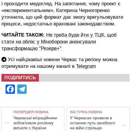
і проходити медогляд. На запитання, чому проект є
«експериментальним», Катерина Черногоренко
уточнила, що цей формат дає змогу врегульовувати
процеси, недостатньо враховані законодавством.
ЧИТАЙТЕ ТАКОЖ:
Не треба буде йти у ТЦК, щоб
стати на облік: у Міноборони анонсували
трансформацію “Резерв+”
Усі найцікавіші новини Черкас та регіону можна
отримувати на нашому каналі в
Telegram
ПОДІЛИТИСЬ
Facebook
Telegram
ПОПЕРЕДНЯ НОВИНА
НАСТУПНА НОВИНА
Черкаські міграційники
У Черкасах провели в
зобов’язали росіянку
останню путь загиблого
виїхати з України
на війні стрільця-