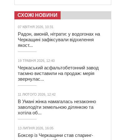
СХОЖІ НОВИНИ
07 КВІТНЯ 2026, 10:31
Радон, амоній, нітрати: у водогонах на
Черкащині зафіксували відхилення
якост...
19 ТРАВНЯ 2026, 12:40
Черкаський асфальтобетонний завод
таємно виставили на продаж: мерія
звернулас...
11 ЛЮТОГО 2026, 12:42
В Умані жінка намагалась незаконно
заволодіти земельною ділянкою та
хотіла об...
13 ЛИПНЯ 2026, 16:05
Боксер із Черкащини став спаринг-