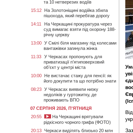
та 10 нетверезих водіїв
15:12
На Золотоніщині водійка збила
пішохода, який перебігав дорогу
14:11
На Черкащині прокуратура через
суд вимагає взяти під охорону 188-
річну церкву
13:00
У Смілі біля магазину під колесами
вантажівки загинула жінка
11:33
У Черкасах пропонують для
приватизації п’ятиповерховий
Ум
об’єкт у центрі міста
ув
10:00
Не вистачає стажу для пенсії: як
єд
його докупити та що потрібно знати
во
08:23
У Черкасах виявили низку
Єв
недоліків у гуртожитку, де
проживають ВПО
(Іс
07 СЕРПНЯ 2026, П'ЯТНИЦЯ
Від
20:55
На Черкащині врятували
укр
рідкісного чорного грифа (ФОТО)
Заз
20:13
Черкаси виділять близько 20 млн