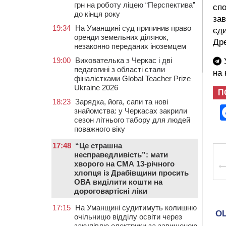
грн на роботу ліцею “Перспектива”
спо
до кінця року
зав
19:34
На Уманщині суд припинив право
єди
оренди земельних ділянок,
Дре
незаконно переданих іноземцем
19:00
Вихователька з Черкас і дві
У
педагогині з області стали
на
фіналістками Global Teacher Prize
Ukraine 2026
П
18:23
Зарядка, йога, сапи та нові
знайомства: у Черкасах закрили
сезон літнього табору для людей
поважного віку
17:48
“Це страшна
несправедливість”: мати
хворого на СМА 13-річного
хлопця із Драбівщини просить
ОВА виділити кошти на
дороговартісні ліки
17:15
На Уманщині судитимуть колишню
очільницю відділу освіти через
закупівлю електрики за завищеною