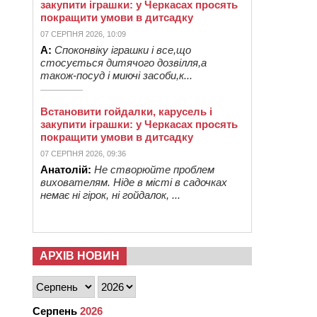
закупити іграшки: у Черкасах просять
покращити умови в дитсадку
07 СЕРПНЯ 2026, 10:09
А:
Споконвіку іграшки і все,що
стосується дитячого дозвілля,а
також-посуд і миючі засоби,к...
Встановити гойдалки, карусель і
закупити іграшки: у Черкасах просять
покращити умови в дитсадку
07 СЕРПНЯ 2026, 09:36
Анатолій:
Не створюйте проблем
вихователям. Ніде в місті в садочках
немає ні гірок, ні гойдалок, ...
АРХІВ НОВИН
Серпень
2026