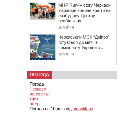
MHP Run4Victory Черкаси
марафон збирає кошти на
розбудову Центру
реабілітації...
28 ЛИПНЯ
Черкаський МСК “Дніпро”
готується до матчів
чемпіонату України з ...
28 ЛИПНЯ
ПОГОДА
Погода
Черкаси
вологість:
тиск:
вітер:
Погода на 10 днів від
sinoptik.ua