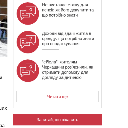
Не вистачає стажу для
пенсії: як його докупити та
що потрібно знати
Доходи від здачі житла в
оренду: що потрібно знати
про оподаткування
“єЯсла”: жителям
Черкащини роз’яснили, як
отримати допомогу для
з
догляду за дитиною
Читати ще
іших
Запитай, що цікавить
ра