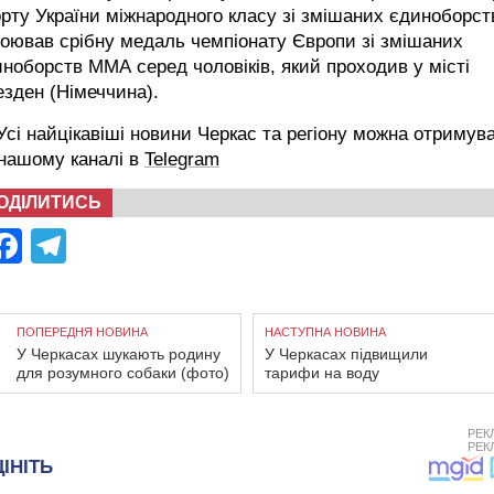
рту України міжнародного класу зі змішаних єдиноборст
оював срібну медаль чемпіонату Європи зі змішаних
ноборств ММА серед чоловіків, який проходив у місті
зден (Німеччина).
сі найцікавіші новини Черкас та регіону можна отримув
 нашому каналі в
Telegram
ОДІЛИТИСЬ
Facebook
Telegram
ПОПЕРЕДНЯ НОВИНА
НАСТУПНА НОВИНА
У Черкасах шукають родину
У Черкасах підвищили
для розумного собаки (фото)
тарифи на воду
РЕК
РЕК