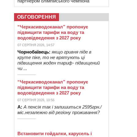
партнером олімпійського чемпіона
ОБГОВОРЕННЯ
“Черкасиводоканал” пропонує
підвищити тарифи на воду та
водовідведення з 2027 року
07 СЕРПНЯ 2026, 14:57
Чорнобаївець:
якщо гривня піде в
круте піке, то не врятують ці
підвищення жоден тариф- підвищений
чи ...
“Черкасиводоканал” пропонує
підвищити тарифи на воду та
водовідведення з 2027 року
07 СЕРПНЯ 2026, 10:56
А:
А пенсія так і залишиться 2595грн./
міс.незалежно від регіону проживання?
Встановити гойдалки, карусель і