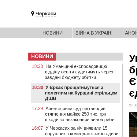
Черкаси
НОВИНИ
ВІЙНА В УКРАЇНІ
АНО
У
НОВИНИ
19:33
На Уманщині експосадовицю
б
відділу освіти судитимуть через
завдані бюджету збитки
Є
18:30
У Єрках прощатимуться з
є
полеглим на Курщині стрільцем
ДШВ
27 В
17:29
Апеляційний суд підтвердив
стягнення майже 250 тис. грн
шкоди за незаконний вилов риби
16:07
У Черкасах за ніч виявили 15
порушників комендантської години