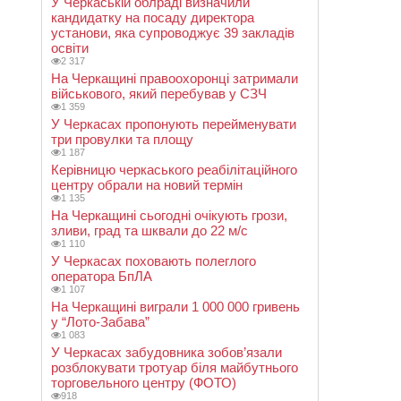
У Черкаській облраді визначили
кандидатку на посаду директора
установи, яка супроводжує 39 закладів
освіти
2 317
На Черкащині правоохоронці затримали
військового, який перебував у СЗЧ
1 359
У Черкасах пропонують перейменувати
три провулки та площу
1 187
Керівницю черкаського реабілітаційного
центру обрали на новий термін
1 135
На Черкащині сьогодні очікують грози,
зливи, град та шквали до 22 м/с
1 110
У Черкасах поховають полеглого
оператора БпЛА
1 107
На Черкащині виграли 1 000 000 гривень
у “Лото-Забава”
1 083
У Черкасах забудовника зобов’язали
розблокувати тротуар біля майбутнього
торговельного центру (ФОТО)
918