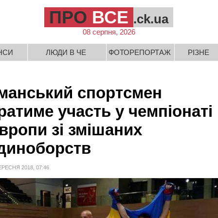
ПРО
ВСЕ
.ck.ua
08 серпня, 2026
НСИ
ЛЮДИ В ЧЕ
ФОТОРЕПОРТАЖ
РІЗНЕ
манський спортсмен
ратиме участь у чемпіонаті
вропи зі змішаних
диноборств
ЕРЕСНЯ 2018, 07:46