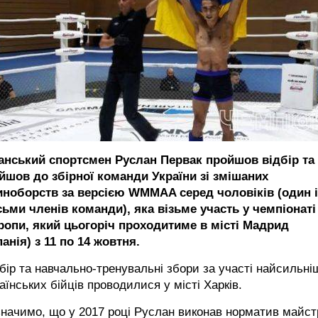
анський спортсмен Руслан Первак пройшов відбір та
ійшов до збірної команди України зі змішаних
иноборств за версією WMMAA серед чоловіків (один і
сьми членів команди), яка візьме участь у чемпіонаті
ропи, який цьогоріч проходитиме в місті Мадрид
панія) з 11 по 14 жовтня.
бір та навчально-тренувальні збори за участі найсильн
аїнських бійців проводилися у місті Харків.
начимо, що у 2017 році Руслан виконав норматив майст