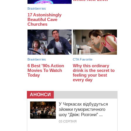
13:26
На Черкащині сьогодні очікують
грози, зливи, град та шквали до 22
м/с
АНОНСИ
У Черкасах відбудуться
зйомки гумористичного
шоу “Двіж: Розгони” ...
03 СЕРПНЯ