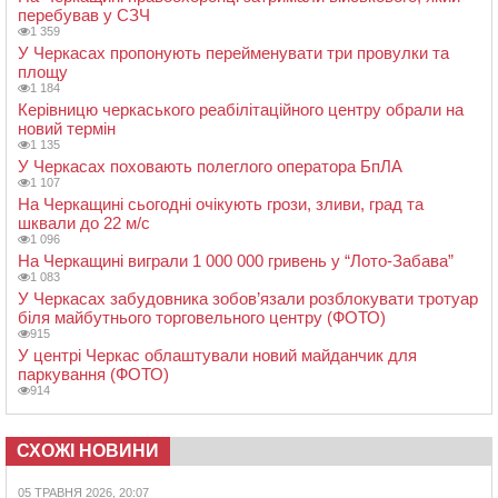
перебував у СЗЧ
1 359
У Черкасах пропонують перейменувати три провулки та
площу
1 184
Керівницю черкаського реабілітаційного центру обрали на
новий термін
1 135
У Черкасах поховають полеглого оператора БпЛА
1 107
На Черкащині сьогодні очікують грози, зливи, град та
шквали до 22 м/с
1 096
На Черкащині виграли 1 000 000 гривень у “Лото-Забава”
1 083
У Черкасах забудовника зобов’язали розблокувати тротуар
біля майбутнього торговельного центру (ФОТО)
915
У центрі Черкас облаштували новий майданчик для
паркування (ФОТО)
914
СХОЖІ НОВИНИ
05 ТРАВНЯ 2026, 20:07