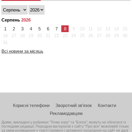
Серпень
2026
1
2
3
4
5
6
7
8
9
10
11
12
13
14
15
16
17
18
19
20
21
22
23
24
25
26
27
28
29
30
31
Всі новини за місяць
Корисні телефони
Зворотний зв’язок
Контакти
Рекламодавцям
Думки, викладені у рубриках "Точка зору" та "Блоги", можуть не збігатися із
поглядами редакції. Передрук матеріалів з сайту "Про все" можливий тільки
за умов розміщення у тексті прямого і активного посилання на сайт не далі