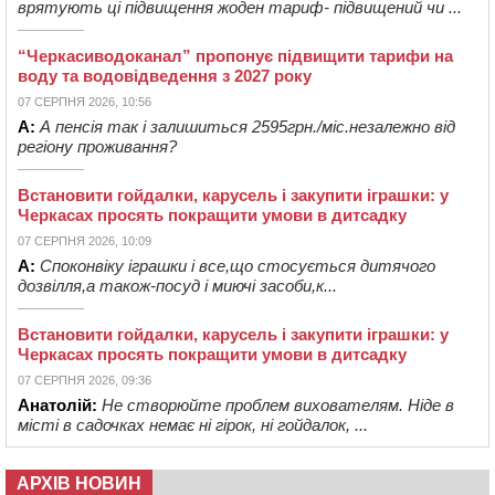
врятують ці підвищення жоден тариф- підвищений чи ...
“Черкасиводоканал” пропонує підвищити тарифи на
воду та водовідведення з 2027 року
07 СЕРПНЯ 2026, 10:56
А:
А пенсія так і залишиться 2595грн./міс.незалежно від
регіону проживання?
Встановити гойдалки, карусель і закупити іграшки: у
Черкасах просять покращити умови в дитсадку
07 СЕРПНЯ 2026, 10:09
А:
Споконвіку іграшки і все,що стосується дитячого
дозвілля,а також-посуд і миючі засоби,к...
Встановити гойдалки, карусель і закупити іграшки: у
Черкасах просять покращити умови в дитсадку
07 СЕРПНЯ 2026, 09:36
Анатолій:
Не створюйте проблем вихователям. Ніде в
місті в садочках немає ні гірок, ні гойдалок, ...
АРХІВ НОВИН