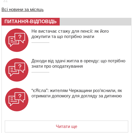
31
транспорту на трьох вулицях
10:54
На Черкащині кількість укриттів збільшилась
Всі новини за місяць
уп’ятеро з початку повномасштабної війни
ПИТАННЯ-ВІДПОВІДЬ
10:15
У Черкасах водій Audi Q5 спричинив аварію, не
пропустивши інший кросовер
Не вистачає стажу для пенсії: як його
докупити та що потрібно знати
Доходи від здачі житла в оренду: що потрібно
знати про оподаткування
“єЯсла”: жителям Черкащини роз’яснили, як
отримати допомогу для догляду за дитиною
Читати ще