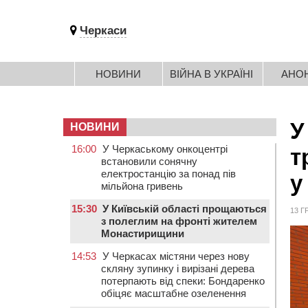
Черкаси
НОВИНИ
ВІЙНА В УКРАЇНІ
АНО
У
НОВИНИ
16:00
У Черкаському онкоцентрі
т
встановили сонячну
електростанцію за понад пів
у
мільйона гривень
15:30
У Київській області прощаються
13 Г
з полеглим на фронті жителем
Монастирищини
14:53
У Черкасах містяни через нову
скляну зупинку і вирізані дерева
потерпають від спеки: Бондаренко
обіцяє масштабне озеленення