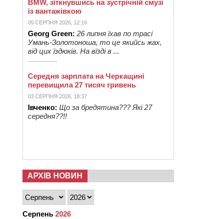
BMW, зіткнувшись на зустрічній смузі
із вантажівкою
05 СЕРПНЯ 2026, 12:16
Georg Green:
26 липня їхав по трасі
Умань-Золотоноша, то це якийсь жах,
від цих їздюків. На вїзді в ...
Середня зарплата на Черкащині
перевищила 27 тисяч гривень
03 СЕРПНЯ 2026, 18:37
Івченко:
Що за бредятина??? Які 27
середня??!!
АРХІВ НОВИН
Серпень
2026