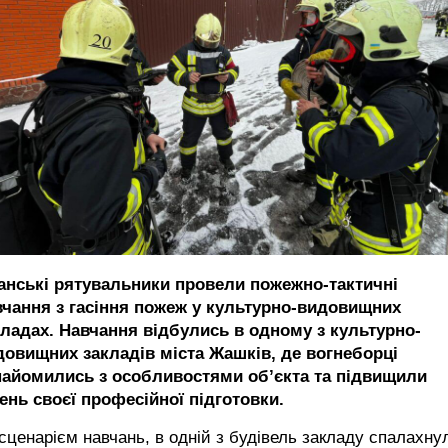
анські рятувальники провели пожежно-тактичні
вчання з гасіння пожеж у культурно-видовищних
кладах. Навчання відбулись в одному з культурно-
довищних закладів міста Жашків, де вогнеборці
найомились з особливостями об’єкта та підвищили
ень своєї професійної підготовки.
сценарієм навчань, в одній з будівель закладу спалахну