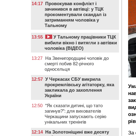
14:17
Провокував конфлікт і
зачинився в автівці: у ТЦК
прокоментували скандал із
затриманням чоловіка у
Тальному
13:55
У Тальному працівники ТЦК
вибили вікно і витягли з автівки
чоловіка (ВІДЕО)
13:27
На Звенигородщині чоловік до
смерті побив 82-річного
односельця
12:57
У Черкасах СБУ викрила
прокремлівську агітаторку, яка
Ум
закликала до захоплення
на
України
за
12:50
“Як сказати дитині, що тато
ви
загинув?”: для вихователів
оз
Черкащини запускають серію
рів
унікальних тренінгів
12:14
На Золотоніщині вже десяту
За 