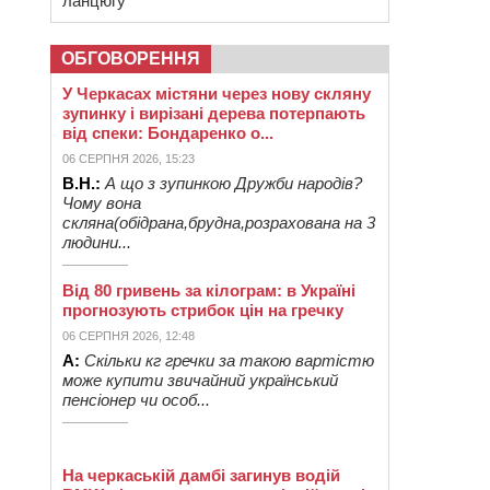
ланцюгу
ОБГОВОРЕННЯ
У Черкасах містяни через нову скляну
зупинку і вирізані дерева потерпають
від спеки: Бондаренко о...
06 СЕРПНЯ 2026, 15:23
В.Н.:
А що з зупинкою Дружби народів?
Чому вона
скляна(обідрана,брудна,розрахована на 3
людини...
Від 80 гривень за кілограм: в Україні
прогнозують стрибок цін на гречку
06 СЕРПНЯ 2026, 12:48
А:
Скільки кг гречки за такою вартістю
може купити звичайний український
пенсіонер чи особ...
На черкаській дамбі загинув водій