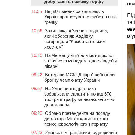
добу гасять пожежу торфу
по
11:35
Від 80 гривень за кілограм: в
Під
Україні прогнозують стрибок цін на
та 
гречку
ева
10:56
Захисника зі Звенигородщини,
в у
який обороняв Авдіївку,
нагородили “Комбатантським
хрестом”
10:10
На Черкащині п’яний мотоцикліст
зіткнувся з мопедом: двоє людей у
лікарні
09:42
Ветерани МСК “Дніпро” вибороли
бронзу чемпіонату України
08:57
На Уманщині підрядника
зобов’язали сплатити понад 670
тис грн штрафу за незаконні зміни
до договору
08:20
Обрано претендента на посаду
директора Мокрокалигірського
психоневрологічного інтернату
07:23
Уманські міграційники видворили з