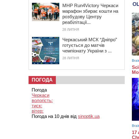
MHP Run4Victory Черкаси
марафон збирає кошти на
розбудову Центру
реабілітації...
28 ЛИПНЯ
Черкаський МСК “Дніпро”
готується до матчів
чемпіонату України з ...
28 ЛИПНЯ
ПОГОДА
Погода
Черкаси
вологість:
тиск:
вітер:
Погода на 10 днів від
sinoptik.ua