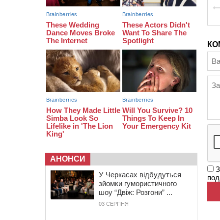
16:16
У Дахнівському лісництві
екоінспектори натрапили на
незаконне будівництво
КО
15:38
У лікарні померла жінка, яку на
пішохідному переході в
Черкаському районі збила автівка
15:08
Від Чернівців до Бакоти: пів сотні
працівників “Черкасиобленерго”
побували у мандрівці
АНОНСИ
З
У Черкасах відбудуться
под
зйомки гумористичного
шоу “Двіж: Розгони” ...
03 СЕРПНЯ