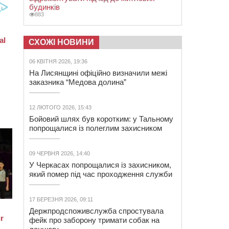
будинків
883
СХОЖІ НОВИНИ
06 КВІТНЯ 2026, 19:36
На Лисянщині офіційно визначили межі
заказника “Медова долина”
12 ЛЮТОГО 2026, 15:43
Бойовий шлях був коротким: у Тальному
попрощалися із полеглим захисником
09 ЧЕРВНЯ 2026, 14:40
У Черкасах попрощалися із захисником,
який помер під час проходження служби
17 БЕРЕЗНЯ 2026, 09:11
Держпродспоживслужба спростувала
фейк про заборону тримати собак на