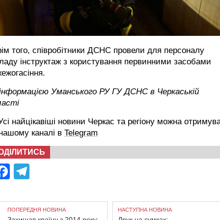
ім того, співробітники ДСНС провели для персоналу
ладу інструктаж з користування первинними засобами
ежогасіння.
 інформацією Уманського РУ ГУ ДСНС в Черкаській
ласті
сі найцікавіші новини Черкас та регіону можна отримув
 нашому каналі в
Telegram
ОДІЛИТИСЬ
Facebook
Telegram
ПОПЕРЕДНЯ НОВИНА
НАСТУПНА НОВИНА
Захищав країну з 2014 року:
Друк на сумках: