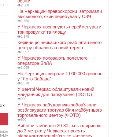
освіти
2 308
На Черкащині правоохоронці затримали
військового, який перебував у СЗЧ
1 350
У Черкасах пропонують перейменувати
три провулки та площу
1 175
Керівницю черкаського реабілітаційного
центру обрали на новий термін
1 097
У Черкасах поховають полеглого
оператора БпЛА
1 095
На Черкащині виграли 1 000 000 гривень
у “Лото-Забава”
1 078
У центрі Черкас облаштували новий
майданчик для паркування (ФОТО)
909
У Черкасах забудовника зобов’язали
оїх
розблокувати тротуар біля майбутнього
торговельного центру (ФОТО)
900
Вибоїни глибиною 20-30 см та шириною
до 3 метрів: у Черкасах просять
ЛАМА
відремонтувати під’їзд до житлових
ЛАМА