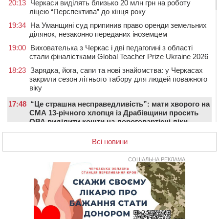
20:13
Черкаси виділять близько 20 млн грн на роботу
ліцею “Перспектива” до кінця року
19:34
На Уманщині суд припинив право оренди земельних
ділянок, незаконно переданих іноземцем
19:00
Вихователька з Черкас і дві педагогині з області
стали фіналістками Global Teacher Prize Ukraine 2026
18:23
Зарядка, йога, сапи та нові знайомства: у Черкасах
закрили сезон літнього табору для людей поважного
віку
17:48
“Це страшна несправедливість”: мати хворого на
СМА 13-річного хлопця із Драбівщини просить
ОВА виділити кошти на дороговартісні ліки
17:15
На Уманщині судитимуть колишню очільницю відділу
Всі новини
освіти через закупівлю електрики за завищеною
ціною
СОЦІАЛЬНА РЕКЛАМА
16:40
У Черкасах провели в останню путь двох
загиблих воїнів
16:07
До 1 вересня у Черкасах оновлюють дорожню
розмітку біля навчальних закладів (ФОТОФАКТ)
15:39
На честь загиблого захисника і чемпіона світу в