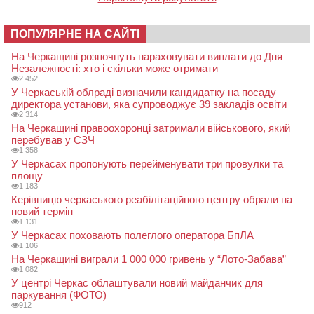
ПОПУЛЯРНЕ НА САЙТІ
На Черкащині розпочнуть нараховувати виплати до Дня
Незалежності: хто і скільки може отримати
2 452
У Черкаській облраді визначили кандидатку на посаду
директора установи, яка супроводжує 39 закладів освіти
2 314
На Черкащині правоохоронці затримали військового, який
перебував у СЗЧ
1 358
У Черкасах пропонують перейменувати три провулки та
площу
1 183
Керівницю черкаського реабілітаційного центру обрали на
новий термін
1 131
У Черкасах поховають полеглого оператора БпЛА
1 106
На Черкащині виграли 1 000 000 гривень у “Лото-Забава”
1 082
У центрі Черкас облаштували новий майданчик для
паркування (ФОТО)
912