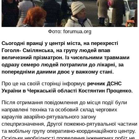
Фото: forumua.org
Сьогодні вранці у центрі міста, на перехресті
Гоголя- Смілянська, на групу людей впав
величезний прізматрон. Із чисельними травмами
одразу семеро людей потрапили до лікарні, за
попередніми даними двоє у важкому стані.
Про це на своїй сторінці інформує
речник ДСНС
України в Черкаській області Костянтин Проценко.
Після отримання повідомлення до місця події були
направлені техніка та особовий склад чергових
караулів аварійно-рятувального загону
спецпризначення, Другої пожежно-рятувальної частини
та мобільну групу оперативно-координаційного центру.
Оскільки необхідності проведення інженерних робіт не