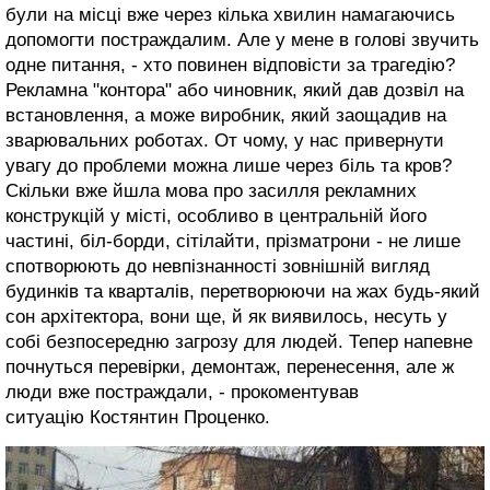
були на місці вже через кілька хвилин намагаючись
допомогти постраждалим. Але у мене в голові звучить
одне питання, - хто повинен відповісти за трагедію?
Рекламна "контора" або чиновник, який дав дозвіл на
встановлення, а може виробник, який заощадив на
зварювальних роботах. От чому, у нас привернути
увагу до проблеми можна лише через біль та кров?
Скільки вже йшла мова про засилля рекламних
конструкцій у місті, особливо в центральній його
частині, біл-борди, сітілайти, прізматрони - не лише
спотворюють до невпізнанності зовнішній вигляд
будинків та кварталів, перетворюючи на жах будь-який
сон архітектора, вони ще, й як виявилось, несуть у
собі безпосередню загрозу для людей. Тепер напевне
почнуться перевірки, демонтаж, перенесення, але ж
люди вже постраждали, - прокоментував
ситуацію Костянтин Проценко.