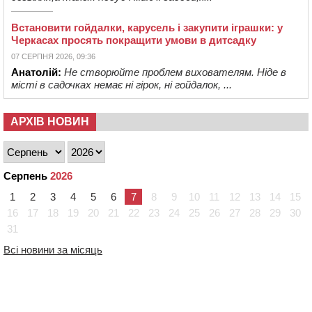
Встановити гойдалки, карусель і закупити іграшки: у
Черкасах просять покращити умови в дитсадку
07 СЕРПНЯ 2026, 09:36
Анатолій:
Не створюйте проблем вихователям. Ніде в
місті в садочках немає ні гірок, ні гойдалок, ...
АРХІВ НОВИН
Серпень
2026
1
2
3
4
5
6
7
8
9
10
11
12
13
14
15
16
17
18
19
20
21
22
23
24
25
26
27
28
29
30
31
Всі новини за місяць