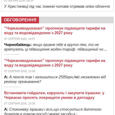
02 ЛИПНЯ 2026, 09:33
У Христинівці під час пожежі чоловік отримав опіки обличчя
ОБГОВОРЕННЯ
“Черкасиводоканал” пропонує підвищити тарифи на
воду та водовідведення з 2027 року
07 СЕРПНЯ 2026, 14:57
Чорнобаївець:
якщо гривня піде в круте піке, то не
врятують ці підвищення жоден тариф- підвищений чи ...
“Черкасиводоканал” пропонує підвищити тарифи на
воду та водовідведення з 2027 року
07 СЕРПНЯ 2026, 10:56
А:
А пенсія так і залишиться 2595грн./міс.незалежно від
регіону проживання?
Встановити гойдалки, карусель і закупити іграшки: у
Черкасах просять покращити умови в дитсадку
07 СЕРПНЯ 2026, 10:09
А:
Споконвіку іграшки і все,що стосується дитячого
дозвілля,а також-посуд і миючі засоби,к...