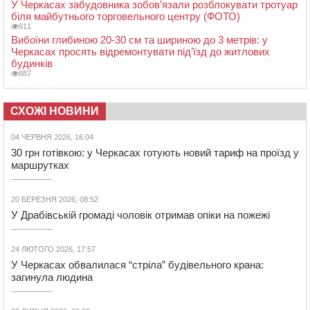
У Черкасах забудовника зобов’язали розблокувати тротуар
біля майбутнього торговельного центру (ФОТО)
911
Вибоїни глибиною 20-30 см та шириною до 3 метрів: у
Черкасах просять відремонтувати під’їзд до житлових
будинків
887
СХОЖІ НОВИНИ
04 ЧЕРВНЯ 2026, 16:04
30 грн готівкою: у Черкасах готують новий тариф на проїзд у
маршрутках
20 БЕРЕЗНЯ 2026, 08:52
У Драбівській громаді чоловік отримав опіки на пожежі
24 ЛЮТОГО 2026, 17:57
У Черкасах обвалилася “стріла” будівельного крана:
загинула людина