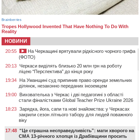
НОВИНИ
20:55
На Черкащині врятували рідкісного чорного грифа
(ФОТО)
20:13
Черкаси виділять близько 20 млн грн на роботу
ліцею “Перспектива” до кінця року
19:34
На Уманщині суд припинив право оренди земельних
ділянок, незаконно переданих іноземцем
19:00
Вихователька з Черкас і дві педагогині з області
стали фіналістками Global Teacher Prize Ukraine 2026
18:23
Зарядка, йога, сапи та нові знайомства: у Черкасах
закрили сезон літнього табору для людей поважного
віку
17:48
“Це страшна несправедливість”: мати хворого на
СМА 13-річного хлопця із Драбівщини просить