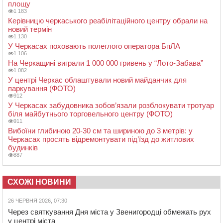
площу
1 183
Керівницю черкаського реабілітаційного центру обрали на
новий термін
1 130
У Черкасах поховають полеглого оператора БпЛА
1 106
На Черкащині виграли 1 000 000 гривень у “Лото-Забава”
1 082
У центрі Черкас облаштували новий майданчик для
паркування (ФОТО)
912
У Черкасах забудовника зобов’язали розблокувати тротуар
біля майбутнього торговельного центру (ФОТО)
911
Вибоїни глибиною 20-30 см та шириною до 3 метрів: у
Черкасах просять відремонтувати під’їзд до житлових
будинків
887
СХОЖІ НОВИНИ
26 ЧЕРВНЯ 2026, 07:30
Через святкування Дня міста у Звенигородці обмежать рух
у центрі міста