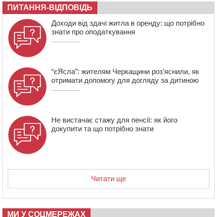
06 СЕРПНЯ 2026, ЧЕТВЕР
ПИТАННЯ-ВІДПОВІДЬ
21:13
Вісім медалей, з яких чотири золоті: черкаські
Доходи від здачі житла в оренду: що потрібно
спортсмени тріумфували на чемпіонаті України
знати про оподаткування
“єЯсла”: жителям Черкащини роз’яснили, як
отримати допомогу для догляду за дитиною
Не вистачає стажу для пенсії: як його
докупити та що потрібно знати
Читати ще
МИ У СОЦМЕРЕЖАХ