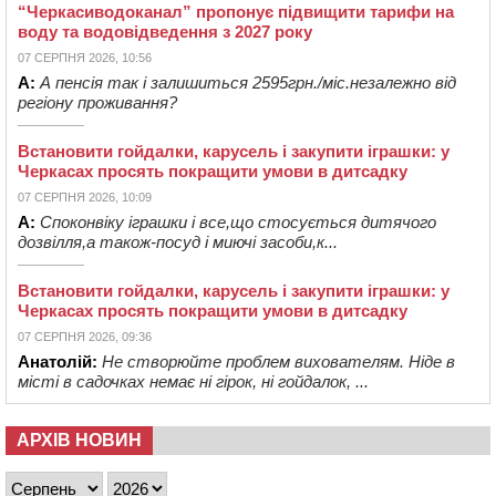
“Черкасиводоканал” пропонує підвищити тарифи на
воду та водовідведення з 2027 року
07 СЕРПНЯ 2026, 10:56
А:
А пенсія так і залишиться 2595грн./міс.незалежно від
регіону проживання?
Встановити гойдалки, карусель і закупити іграшки: у
Черкасах просять покращити умови в дитсадку
07 СЕРПНЯ 2026, 10:09
А:
Споконвіку іграшки і все,що стосується дитячого
дозвілля,а також-посуд і миючі засоби,к...
Встановити гойдалки, карусель і закупити іграшки: у
Черкасах просять покращити умови в дитсадку
07 СЕРПНЯ 2026, 09:36
Анатолій:
Не створюйте проблем вихователям. Ніде в
місті в садочках немає ні гірок, ні гойдалок, ...
АРХІВ НОВИН