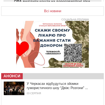
ОВА виділити кошти на дороговартісні ліки
17:15
На Уманщині судитимуть колишню очільницю відділу
Всі новини
освіти через закупівлю електрики за завищеною
ціною
СОЦІАЛЬНА РЕКЛАМА
16:40
У Черкасах провели в останню путь двох
загиблих воїнів
16:07
До 1 вересня у Черкасах оновлюють дорожню
розмітку біля навчальних закладів (ФОТОФАКТ)
15:39
На честь загиблого захисника і чемпіона світу в
Черкасах відкрили спортивно-реабілітаційний центр
15:05
На Звенигородщині, попри заборону міськради,
проведуть “Ше.Fest”
14:31
У Каневі аномальна спека призвела до перебоїв у
роботі електромереж та комунальних служб
АНОНСИ
14:02
На Черкащині намолотили перший мільйон тонн
У Черкасах відбудуться зйомки
зерна нового врожаю
гумористичного шоу “Двіж: Розгони” ...
13:40
На Кам’янщині сталася масштабна пожежа
03 СЕРПНЯ
сміттєзвалища
13:26
На Черкащині сьогодні очікують грози, зливи, град та