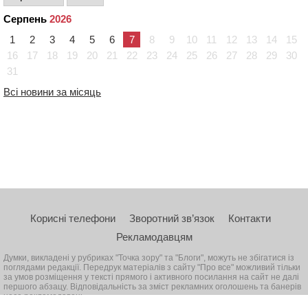
Серпень
2026
1
2
3
4
5
6
7
8
9
10
11
12
13
14
15
16
17
18
19
20
21
22
23
24
25
26
27
28
29
30
31
Всі новини за місяць
Корисні телефони
Зворотний зв’язок
Контакти
Рекламодавцям
Думки, викладені у рубриках "Точка зору" та "Блоги", можуть не збігатися із
поглядами редакції. Передрук матеріалів з сайту "Про все" можливий тільки
за умов розміщення у тексті прямого і активного посилання на сайт не далі
першого абзацу. Відповідальність за зміст рекламних оголошень та банерів
несе рекламодавець