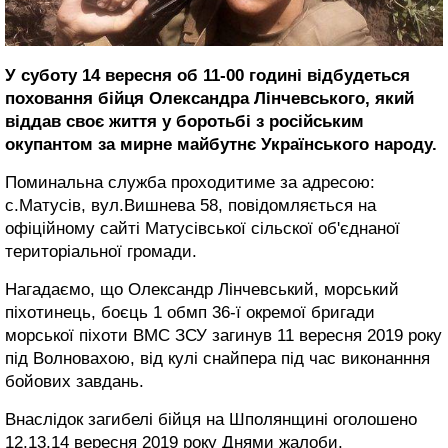
У суботу 14 вересня об 11-00 годині відбудеться
поховання бійця Олександра Лінчевського, який
віддав своє життя у боротьбі з російським
окупантом за мирне майбутнє Українського народу.
Поминальна служба проходитиме за адресою:
с.Матусів, вул.Вишнева 58, повідомляється на
офіційному сайті Матусівської сільскої об'єднаної
територіальної громади.
Нагадаємо, що Олександр Лінчевський, морський
піхотинець, боєць 1 обмп 36-ї окремої бригади
морської піхоти ВМС ЗСУ загинув 11 вересня 2019 року
під Волновахою, від кулі снайпера під час виконанння
бойових завдань.
Внаслідок загибелі бійця на Шполянщині оголошено
12,13,14 вересня 2019 року Днями жалоби.