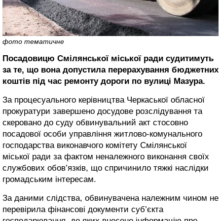
фото тематичне
Посадовицю Смілянської міської ради судитимуть
за те, що вона допустила перерахування бюджетних
коштів під час ремонту дороги по вулиці Мазура.
За процесуального керівництва Черкаської обласної
прокуратури завершено досудове розслідування та
скеровано до суду обвинувальний акт стосовно
посадової особи управління житлово-комунального
господарства виконавчого комітету Смілянської
міської ради за фактом неналежного виконання своїх
службових обов’язків, що спричинило тяжкі наслідки
громадським інтересам.
За даними слідства, обвинувачена належним чином не
перевірила фінансові документи суб’єкта
господарювання, до яких внесено інформацію про