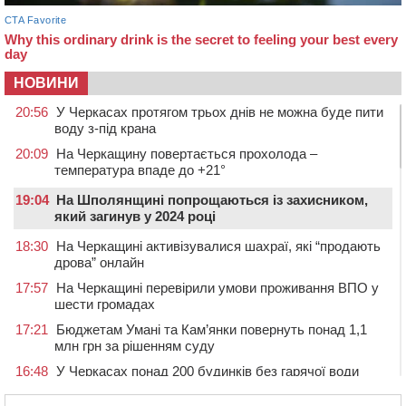
НОВИНИ
20:56
У Черкасах протягом трьох днів не можна буде пити
воду з-під крана
20:09
На Черкащину повертається прохолода –
температура впаде до +21°
19:04
На Шполянщині попрощаються із захисником,
який загинув у 2024 році
18:30
На Черкащині активізувалися шахраї, які “продають
дрова” онлайн
17:57
На Черкащині перевірили умови проживання ВПО у
шести громадах
17:21
Бюджетам Умані та Кам’янки повернуть понад 1,1
млн грн за рішенням суду
16:48
У Черкасах понад 200 будинків без гарячої води
(АДРЕСИ)