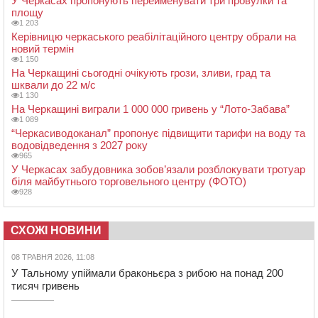
У Черкасах пропонують перейменувати три провулки та
площу
1 203
Керівницю черкаського реабілітаційного центру обрали на
новий термін
1 150
На Черкащині сьогодні очікують грози, зливи, град та
шквали до 22 м/с
1 130
На Черкащині виграли 1 000 000 гривень у “Лото-Забава”
1 089
“Черкасиводоканал” пропонує підвищити тарифи на воду та
водовідведення з 2027 року
965
У Черкасах забудовника зобов’язали розблокувати тротуар
біля майбутнього торговельного центру (ФОТО)
928
СХОЖІ НОВИНИ
08 ТРАВНЯ 2026, 11:08
У Тальному упіймали браконьєра з рибою на понад 200
тисяч гривень