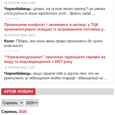
10 СЕРПНЯ 2026, 10:48
Чорнобаївець:
цікаво, на основі якого закону? ця умова
стосується лише юридичних осіб... брати зайві ...
Провокував конфлікт і зачинився в автівці: у ТЦК
прокоментували скандал із затриманням чоловіка у...
09 СЕРПНЯ 2026, 20:28
Коля:
Підари, яке вони мали право проникати до чужої
власності
“Черкасиводоканал” пропонує підвищити тарифи на
воду та водовідведення з 2027 року
07 СЕРПНЯ 2026, 14:57
Чорнобаївець:
якщо гривня піде в круте піке, то не
врятують ці підвищення жоден тариф- підвищений чи ...
АРХІВ НОВИН
Серпень
2026