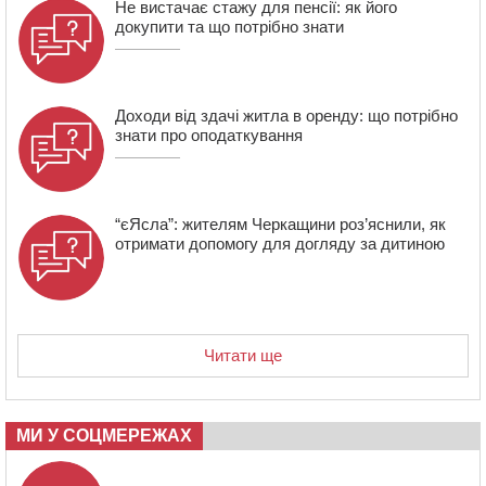
Не вистачає стажу для пенсії: як його
15:32
«Будеш пожежним!»: рятувальник з Умані про
докупити та що потрібно знати
професію, що почалася з його власного порятунку
Доходи від здачі житла в оренду: що потрібно
знати про оподаткування
“єЯсла”: жителям Черкащини роз’яснили, як
отримати допомогу для догляду за дитиною
Читати ще
МИ У СОЦМЕРЕЖАХ