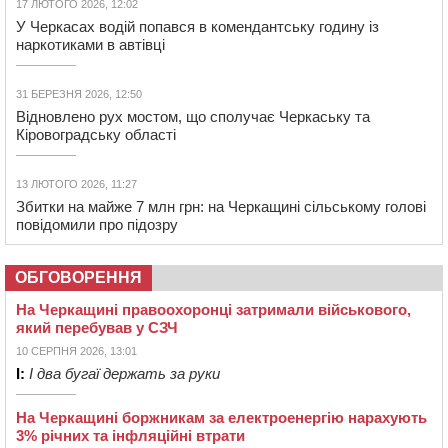
17 ЛЮТОГО 2026, 12:02
У Черкасах водій попався в комендантську годину із
наркотиками в автівці
31 БЕРЕЗНЯ 2026, 12:50
Відновлено рух мостом, що сполучає Черкаську та
Кіровоградську області
13 ЛЮТОГО 2026, 11:27
Збитки на майже 7 млн грн: на Черкащині сільському голові
повідомили про підозру
ОБГОВОРЕННЯ
На Черкащині правоохоронці затримали військового,
який перебував у СЗЧ
10 СЕРПНЯ 2026, 13:01
І:
І два бугаї держать за руки
На Черкащині боржникам за електроенергію нарахують
3% річних та інфляційні втрати