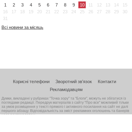
1
2
3
4
5
6
7
8
9
10
11
12
13
14
15
16
17
18
19
20
21
22
23
24
25
26
27
28
29
30
31
Всі новини за місяць
Корисні телефони
Зворотний зв’язок
Контакти
Рекламодавцям
Думки, викладені у рубриках "Точка зору" та "Блоги", можуть не збігатися із
поглядами редакції. Передрук матеріалів з сайту "Про все" можливий тільки
за умов розміщення у тексті прямого і активного посилання на сайт не далі
першого абзацу. Відповідальність за зміст рекламних оголошень та банерів
несе рекламодавець
© 2026, Всі права захищені