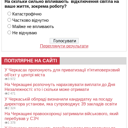
На скільки сильно впливають відключення світла на
ваше життя, зокрема роботу?
Катастрофічно
Частково відчутно
Майже не впливають
Не відчуваю
Переглянути результати
ПОПУЛЯРНЕ НА САЙТІ
У Черкасах пропонують для приватизації п’ятиповерховий
об’єкт у центрі міста
3 972
На Черкащині розпочнуть нараховувати виплати до Дня
Незалежності: хто і скільки може отримати
2 471
У Черкаській облраді визначили кандидатку на посаду
директора установи, яка супроводжує 39 закладів освіти
2 324
На Черкащині правоохоронці затримали військового, який
перебував у СЗЧ
1 378