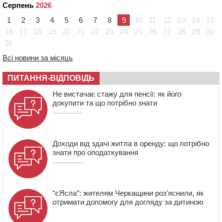
Серпень
2026
15:39
На честь загиблого захисника і чемпіона світу в
1
2
3
4
5
6
7
8
9
10
11
12
13
14
15
Черкасах відкрили спортивно-реабілітаційний центр
16
17
18
19
20
21
22
23
24
25
26
27
28
29
30
15:05
На Звенигородщині, попри заборону міськради,
31
проведуть “Ше.Fest”
Всі новини за місяць
14:31
У Каневі аномальна спека призвела до перебоїв у
роботі електромереж та комунальних служб
ПИТАННЯ-ВІДПОВІДЬ
14:02
На Черкащині намолотили перший мільйон тонн
зерна нового врожаю
Не вистачає стажу для пенсії: як його
докупити та що потрібно знати
13:40
На Кам’янщині сталася масштабна пожежа
сміттєзвалища
Доходи від здачі житла в оренду: що потрібно
знати про оподаткування
“єЯсла”: жителям Черкащини роз’яснили, як
отримати допомогу для догляду за дитиною