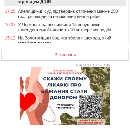
стрільцем ДШВ
17:29
Апеляційний суд підтвердив стягнення майже 250
тис. грн шкоди за незаконний вилов риби
16:07
У Черкасах за ніч виявили 15 порушників
комендантської години та 10 нетверезих водіїв
15:12
На Золотоніщині водійка збила пішохода, який
перебігав дорогу
14:11
На Черкащині прокуратура через суд вимагає взяти
Всі новини
під охорону 188-річну церкву
13:00
У Смілі біля магазину під колесами вантажівки
СОЦІАЛЬНА РЕКЛАМА
загинула жінка
11:33
У Черкасах пропонують для приватизації
п’ятиповерховий об’єкт у центрі міста
10:00
Не вистачає стажу для пенсії: як його докупити та що
потрібно знати
08:23
У Черкасах виявили низку недоліків у гуртожитку, де
проживають ВПО
07 СЕРПНЯ 2026, П'ЯТНИЦЯ
20:55
На Черкащині врятували рідкісного чорного грифа