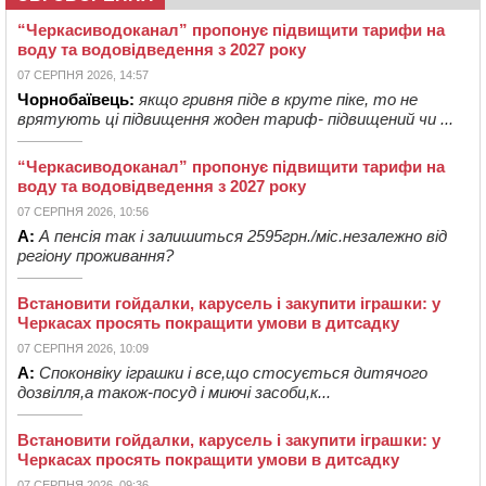
“Черкасиводоканал” пропонує підвищити тарифи на
воду та водовідведення з 2027 року
07 СЕРПНЯ 2026, 14:57
Чорнобаївець:
якщо гривня піде в круте піке, то не
врятують ці підвищення жоден тариф- підвищений чи ...
“Черкасиводоканал” пропонує підвищити тарифи на
воду та водовідведення з 2027 року
07 СЕРПНЯ 2026, 10:56
А:
А пенсія так і залишиться 2595грн./міс.незалежно від
регіону проживання?
Встановити гойдалки, карусель і закупити іграшки: у
Черкасах просять покращити умови в дитсадку
07 СЕРПНЯ 2026, 10:09
А:
Споконвіку іграшки і все,що стосується дитячого
дозвілля,а також-посуд і миючі засоби,к...
Встановити гойдалки, карусель і закупити іграшки: у
Черкасах просять покращити умови в дитсадку
07 СЕРПНЯ 2026, 09:36