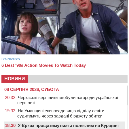
НОВИНИ
08 СЕРПНЯ 2026, СУБОТА
20:32
Черкаські вершники здобули нагороди української
першості
19:33
На Уманщині експосадовицю відділу освіти
судитимуть через завдані бюджету збитки
18:30
У Єрках прощатимуться з полеглим на Курщині