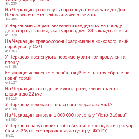
3 230
На Черкащині розпочнуть нараховувати виплати до Дня
Незалежності: хто і скільки може отримати
2 465
У Черкаській облраді визначили кандидатку на посаду
директора установи, яка супроводжує 39 закладів освіти
2 320
На Черкащині правоохоронці затримали військового, який
перебував у СЗЧ
1 363
У Черкасах пропонують перейменувати три провулки та
площу
1 188
Керівницю черкаського реабілітаційного центру обрали на
новий термін
1 137
На Черкащині сьогодні очікують грози, зливи, град та
шквали до 22 м/с
1 119
У Черкасах поховають полеглого оператора БпЛА
1 108
На Черкащині виграли 1 000 000 гривень у “Лото-Забава”
1 083
У Черкасах забудовника зобов’язали розблокувати тротуар
біля майбутнього торговельного центру (ФОТО)
921