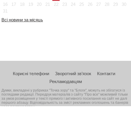
16
17
18
19
20
21
22
23
24
25
26
27
28
29
30
31
Всі новини за місяць
Корисні телефони
Зворотний зв’язок
Контакти
Рекламодавцям
Думки, викладені у рубриках "Точка зору" та "Блоги", можуть не збігатися із
поглядами редакції. Передрук матеріалів з сайту "Про все" можливий тільки
за умов розміщення у тексті прямого і активного посилання на сайт не далі
першого абзацу. Відповідальність за зміст рекламних оголошень та банерів
несе рекламодавець
© 2026, Всі права захищені