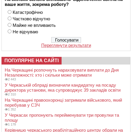
ваше життя, зокрема роботу?
Катастрофічно
Частково відчутно
Майже не впливають
Не відчуваю
Переглянути результати
ПОПУЛЯРНЕ НА САЙТІ
На Черкащині розпочнуть нараховувати виплати до Дня
Незалежності: хто і скільки може отримати
2 443
У Черкаській облраді визначили кандидатку на посаду
директора установи, яка супроводжує 39 закладів освіти
2 310
На Черкащині правоохоронці затримали військового, який
перебував у СЗЧ
1 352
У Черкасах пропонують перейменувати три провулки та
площу
1 178
Керівницю черкаського реабілітаційного центру обрали на