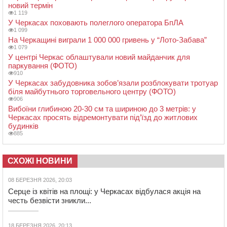
новий термін
1 119
У Черкасах поховають полеглого оператора БпЛА
1 099
На Черкащині виграли 1 000 000 гривень у “Лото-Забава”
1 079
У центрі Черкас облаштували новий майданчик для
паркування (ФОТО)
910
У Черкасах забудовника зобов’язали розблокувати тротуар
біля майбутнього торговельного центру (ФОТО)
906
Вибоїни глибиною 20-30 см та шириною до 3 метрів: у
Черкасах просять відремонтувати під’їзд до житлових
будинків
885
СХОЖІ НОВИНИ
08 БЕРЕЗНЯ 2026, 20:03
Серце із квітів на площі: у Черкасах відбулася акція на
честь безвісти зникли...
18 БЕРЕЗНЯ 2026, 20:13