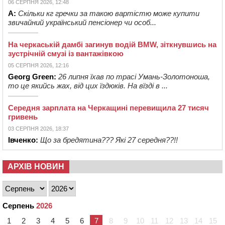
06 СЕРПНЯ 2026, 12:48
А:
Скільки кг гречки за такою вартістю може купити
звичайний український пенсіонер чи особ...
На черкаській дамбі загинув водій BMW, зіткнувшись на
зустрічній смузі із вантажівкою
05 СЕРПНЯ 2026, 12:16
Georg Green:
26 липня їхав по трасі Умань-Золотоноша,
то це якийсь жах, від цих їздюків. На вїзді в ...
Середня зарплата на Черкащині перевищила 27 тисяч
гривень
03 СЕРПНЯ 2026, 18:37
Івченко:
Що за бредятина??? Які 27 середня??!!
АРХІВ НОВИН
Серпень
2026
1
2
3
4
5
6
7
8
9
10
11
12
13
14
15