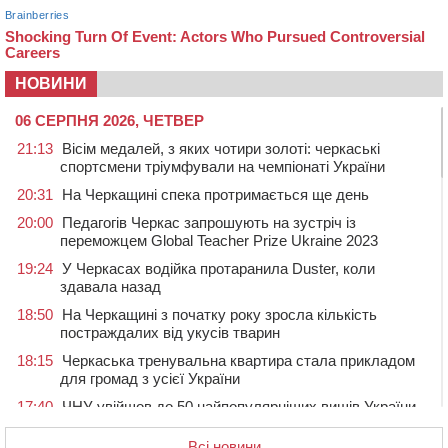
НОВИНИ
06 СЕРПНЯ 2026, ЧЕТВЕР
21:13
Вісім медалей, з яких чотири золоті: черкаські
спортсмени тріумфували на чемпіонаті України
20:31
На Черкащині спека протримається ще день
20:00
Педагогів Черкас запрошують на зустріч із
переможцем Global Teacher Prize Ukraine 2023
19:24
У Черкасах водійка протаранила Duster, коли
здавала назад
18:50
На Черкащині з початку року зросла кількість
постраждалих від укусів тварин
18:15
Черкаська тренувальна квартира стала прикладом
для громад з усієї України
17:40
ЧНУ увійшов до 50 найпопулярніших вишів України
серед вступників
Всі новини