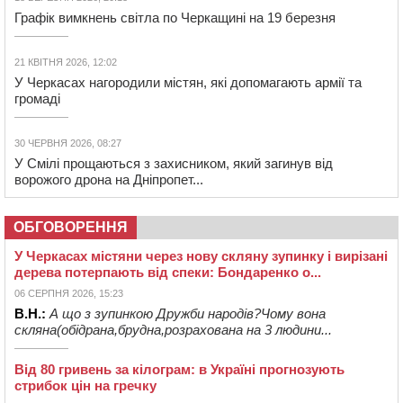
Графік вимкнень світла по Черкащині на 19 березня
21 КВІТНЯ 2026, 12:02
У Черкасах нагородили містян, які допомагають армії та
громаді
30 ЧЕРВНЯ 2026, 08:27
У Смілі прощаються з захисником, який загинув від
ворожого дрона на Дніпропет...
ОБГОВОРЕННЯ
У Черкасах містяни через нову скляну зупинку і вирізані
дерева потерпають від спеки: Бондаренко о...
06 СЕРПНЯ 2026, 15:23
В.Н.:
А що з зупинкою Дружби народів?Чому вона
скляна(обідрана,брудна,розрахована на 3 людини...
Від 80 гривень за кілограм: в Україні прогнозують
стрибок цін на гречку