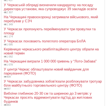
2 437
У Черкаській облраді визначили кандидатку на посаду
директора установи, яка супроводжує 39 закладів освіти
2 307
На Черкащині правоохоронці затримали військового, який
перебував у СЗЧ
1 349
У Черкасах пропонують перейменувати три провулки та
площу
1 174
У Черкасах поховають полеглого оператора БпЛА
1 095
Керівницю черкаського реабілітаційного центру обрали на
новий термін
1 092
На Черкащині виграли 1 000 000 гривень у “Лото-Забава”
1 078
У центрі Черкас облаштували новий майданчик для
паркування (ФОТО)
909
У Черкасах забудовника зобов’язали розблокувати тротуар
біля майбутнього торговельного центру (ФОТО)
897
Вибоїни глибиною 20-30 см та шириною до 3 метрів: у
Черкасах просять відремонтувати під’їзд до житлових
будинків
883