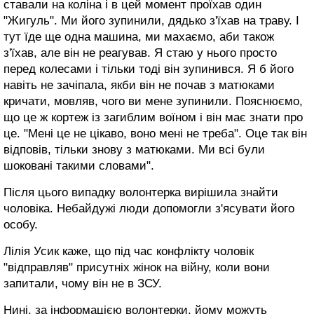
ставали на коліна і в цей момент проїхав один
"Жигуль". Ми його зупинили, дядько з'їхав на траву. І
тут їде ще одна машина, ми махаємо, аби також
з'їхав, але він не реагував. Я стаю у нього просто
перед колесами і тільки тоді він зупинився. Я б його
навіть не зачіпала, якби він не почав з матюками
кричати, мовляв, чого ви мене зупинили. Пояснюємо,
що це ж кортеж із загиблим воїном і він має знати про
це. "Мені це не цікаво, воно мені не треба". Оце так він
відповів, тільки знову з матюками. Ми всі були
шоковані такими словами".
Після цього випадку волонтерка вирішила знайти
чоловіка. Небайдужі люди допомогли з'ясувати його
особу.
Лілія Усик каже, що під час конфлікту чоловік
"відправляв" присутніх жінок на війну, коли вони
запитали, чому він не в ЗСУ.
Нині, за інформацією волонтерки, йому можуть