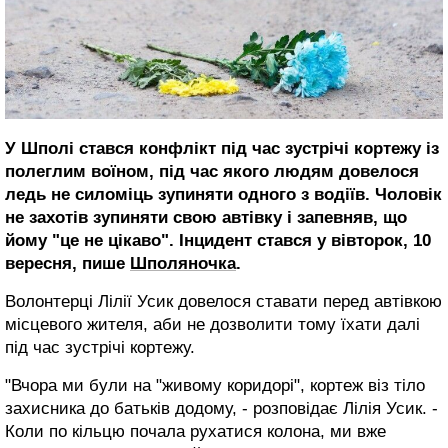
У Шполі стався конфлікт під час зустрічі кортежу із
полеглим воїном, під час якого людям довелося
ледь не силоміць зупиняти одного з водіїв. Чоловік
не захотів зупиняти свою автівку і запевняв, що
йому "це не цікаво". Інцидент стався у вівторок, 10
вересня, пише
Шполяночка
.
Волонтерці Лілії Усик довелося ставати перед автівкою
місцевого жителя, аби не дозволити тому їхати далі
під час зустрічі кортежу.
"Вчора ми були на "живому коридорі", кортеж віз тіло
захисника до батьків додому, - розповідає Лілія Усик. -
Коли по кільцю почала рухатися колона, ми вже