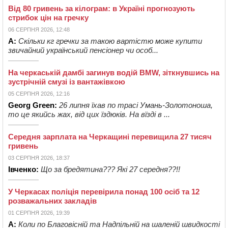
Від 80 гривень за кілограм: в Україні прогнозують
стрибок цін на гречку
06 СЕРПНЯ 2026, 12:48
А:
Скільки кг гречки за такою вартістю може купити
звичайний український пенсіонер чи особ...
На черкаській дамбі загинув водій BMW, зіткнувшись на
зустрічній смузі із вантажівкою
05 СЕРПНЯ 2026, 12:16
Georg Green:
26 липня їхав по трасі Умань-Золотоноша,
то це якийсь жах, від цих їздюків. На вїзді в ...
Середня зарплата на Черкащині перевищила 27 тисяч
гривень
03 СЕРПНЯ 2026, 18:37
Івченко:
Що за бредятина??? Які 27 середня??!!
У Черкасах поліція перевірила понад 100 осіб та 12
розважальних закладів
01 СЕРПНЯ 2026, 19:39
А:
Коли по Благовісній та Надпільній на шаленій швидкості