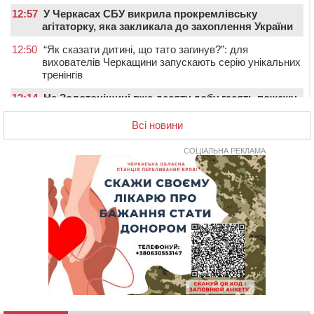
12:57
У Черкасах СБУ викрила прокремлівську
агітаторку, яка закликала до захоплення України
12:50
“Як сказати дитині, що тато загинув?”: для
вихователів Черкащини запускають серію унікальних
тренінгів
12:14
На Золотоніщині вже десяту добу гасять пожежу
торфу
Всі новини
11:35
Від 80 гривень за кілограм: в Україні прогнозують
стрибок цін на гречку
СОЦІАЛЬНА РЕКЛАМА
10:56
Захисника зі Звенигородщини, який обороняв
Авдіївку, нагородили “Комбатантським хрестом”
10:10
На Черкащині п’яний мотоцикліст зіткнувся з
мопедом: двоє людей у лікарні
09:42
Ветерани МСК “Дніпро” вибороли бронзу чемпіонату
України
08:57
На Уманщині підрядника зобов’язали сплатити понад
670 тис грн штрафу за незаконні зміни до договору
08:20
Обрано претендента на посаду директора
Мокрокалигірського психоневрологічного інтернату