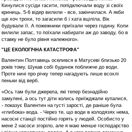
Кинулися сусіди гасити, попідключали воду зі своїх
криниць. 5-6 відер вилили - все, закінчилася. А якби
ще хоч трохи, то загасили б і хата вціліла. Вік
будували її. А пожежники приїхали через годину. Коли
вилили запас, то поїхали набирати аж до заводу, бо в
ставку не було рівня належного».
"ЦЕ ЕКОЛОГІЧНА КАТАСТРОФА"
Валентин Полтавець оселився в Матусеві близько 20
років тому. Шукав собі будинок поближче до води.
Проте нині про річку тепер нагадують лише всохлі
пеньки від верб.
«Ось там були джерела, які тепер безнадійно
замулені, а ось тут діти колись приїжджали купалися,
- показує Валентин на густі зарості, де раніше була
«глибока» вода. - Через те, що води в колодязях нема,
насосні станції постійно горять у людей. Особисто у
мене 2 насоси згоріло, але я маю менше господарство