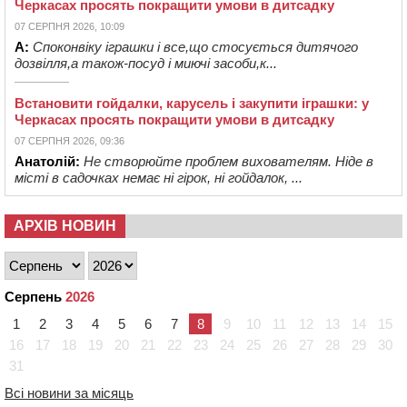
Черкасах просять покращити умови в дитсадку
07 СЕРПНЯ 2026, 10:09
А:
Споконвіку іграшки і все,що стосується дитячого
дозвілля,а також-посуд і миючі засоби,к...
Встановити гойдалки, карусель і закупити іграшки: у
Черкасах просять покращити умови в дитсадку
07 СЕРПНЯ 2026, 09:36
Анатолій:
Не створюйте проблем вихователям. Ніде в
місті в садочках немає ні гірок, ні гойдалок, ...
АРХІВ НОВИН
Серпень
2026
1
2
3
4
5
6
7
8
9
10
11
12
13
14
15
16
17
18
19
20
21
22
23
24
25
26
27
28
29
30
31
Всі новини за місяць