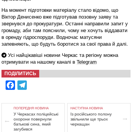
На момент підготовки матеріалу стало відомо, що
Віктор Денисенко вже підготував позовну заяву та
звернувся до прокуратури. Останні направили запит у
громаду, аби там пояснили, чому не хочуть віддавати
в оренду гідроспоруди. Водночас матусяни
запевняють, що будуть боротися за свої права й далі.
Усі найцікавіші новини Черкас та регіону можна
отримувати на нашому каналі в
Telegram
ПОДІЛИТИСЬ
Facebook
Telegram
ПОПЕРЕДНЯ НОВИНА
НАСТУПНА НОВИНА
У Черкасах поліцейські
Із російського полону
охорони повернули
звільнили ще трьох
батькові сина, який
черкащан
загубився