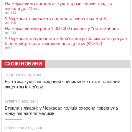
На Черкащині сьогодні очікують грози, зливи, град та
шквали до 22 м/с
1 113
У Черкасах поховають полеглого оператора БпЛА
1 108
На Черкащині виграли 1 000 000 гривень у “Лото-Забава”
1 083
У Черкасах забудовника зобов’язали розблокувати тротуар
біля майбутнього торговельного центру (ФОТО)
920
СХОЖІ НОВИНИ
27 ЛЮТОГО 2026, 13:00
Естетика кухні: як яскравий чайник може стати головним
акцентом інтер’єру
29 КВІТНЯ 2026, 14:43
Втекла з лікарні: у Черкасах поліція охорони повернула
жінку під нагляд медиків
16 БЕРЕЗНЯ 2026, 17:58