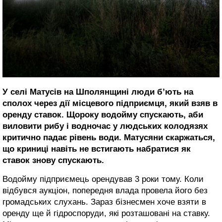
У селі Матусів на Шполянщині люди б’ють на
сполох через дії місцевого підприємця, який взяв в
оренду ставок. Щороку водойму спускають, аби
виловити рибу і водночас у людських колодязях
критично падає рівень води. Матусяни скаржаться,
що криниці навіть не встигають набратися як
ставок знову спускають.
Водойму підприємець орендував 3 роки тому. Коли
відбувся аукціон, попередня влада провела його без
громадських слухань. Зараз бізнесмен хоче взяти в
оренду ще й гідроспоруди, які розташовані на ставку.