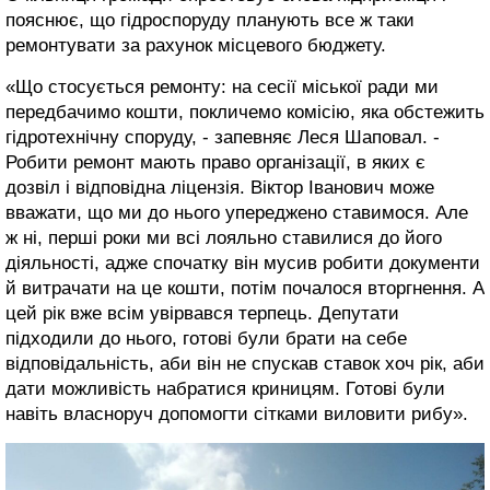
пояснює, що гідроспоруду планують все ж таки
ремонтувати за рахунок місцевого бюджету.
«Що стосується ремонту: на сесії міської ради ми
передбачимо кошти, покличемо комісію, яка обстежить
гідротехнічну споруду, - запевняє Леся Шаповал. -
Робити ремонт мають право організації, в яких є
дозвіл і відповідна ліцензія. Віктор Іванович може
вважати, що ми до нього упереджено ставимося. Але
ж ні, перші роки ми всі лояльно ставилися до його
діяльності, адже спочатку він мусив робити документи
й витрачати на це кошти, потім почалося вторгнення. А
цей рік вже всім увірвався терпець. Депутати
підходили до нього, готові були брати на себе
відповідальність, аби він не спускав ставок хоч рік, аби
дати можливість набратися криницям. Готові були
навіть власноруч допомогти сітками виловити рибу».