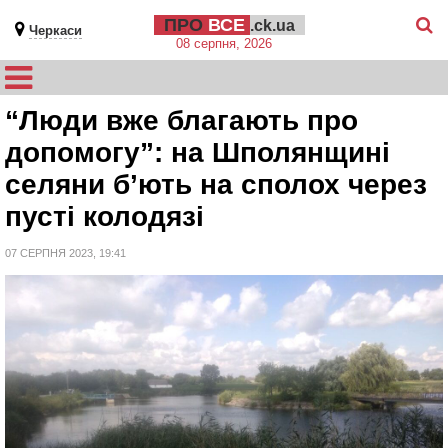
ПРО
ВСЕ
.ck.ua
Черкаси
08 серпня, 2026
“Люди вже благають про
допомогу”: на Шполянщині
селяни б’ють на сполох через
пусті колодязі
07 СЕРПНЯ 2023, 19:41