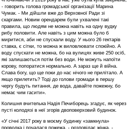
- говорить голова громадської організації Марина
Чумак. - Ми дійшли вже до Верховної Ради зі
скаргами. Новим орендарем були ухвалені такі
правила, що людям не можна навіть на одну вудку
рибу половити. Але навіть з цим можна було б
миритися, аби не спускали воду. У нього 26 гектарів
ставка, є сітки, то можна ж виловлювати спокійно. А
воду спускати не можна, бо на вулицях живе 250 осіб,
які залишаються потім без води. Не можуть напоїти
корову, попоратися нормально. А зараз ще й війна.
Слава богу, що ще поки до нас нічого не прилітало. А
якщо прилетить? Тоді до голови громади в першу
чергу будуть питання, де вода, давайте пожежну, бо
немає чим гасити».
Колишня вчителька Надія Печиборець згадує, як через
пусті колодязі в неї згорів двоповерховий будинок.
«У січні 2017 року в моєму будинку «замкнула»
проводка і почалася пожежа, - розповідає жінка. -