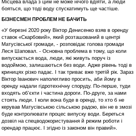
Місцева влада з цим не може нічого вдіяти, а люди
бояться, що тоді воду спускатимуть ще частіше.
БІЗНЕСМЕН ПРОБЛЕМ НЕ БАЧИТЬ
«У березні 2020 року Віктор Денисенко взяв в оренду
ставок «Скарбовий», який розташований в центрі
Матусівської громади, - розповідає голова громади
Леся Шаповал. - Основна проблема в тому, що коли
випускається вода, люди, які живуть поруч із
водоймою, залишаються без води. Адже рівень тоді в
криницях різко падає. І так триває вже третій рік. Зараз
Віктор Іванович наполегливо просить, аби йому в
оренду надали гідротехнічну споруду. По-перше, туди
входять об’єкти і частина дороги. По-друге, за нами
стоять люди. І коли вона буде в оренді, то хто б не
керував Матусівською сільською радою, він не в змозі
буде контролювати процес випуску води. Береться
дозвіл на спецводокористування й режим роботи і
орендар працює. І згідно із законом він правий».