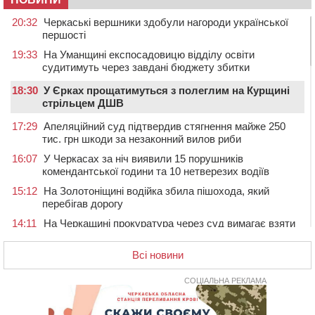
20:32
Черкаські вершники здобули нагороди української
першості
19:33
На Уманщині експосадовицю відділу освіти
судитимуть через завдані бюджету збитки
18:30
У Єрках прощатимуться з полеглим на Курщині
стрільцем ДШВ
17:29
Апеляційний суд підтвердив стягнення майже 250
тис. грн шкоди за незаконний вилов риби
16:07
У Черкасах за ніч виявили 15 порушників
комендантської години та 10 нетверезих водіїв
15:12
На Золотоніщині водійка збила пішохода, який
перебігав дорогу
14:11
На Черкащині прокуратура через суд вимагає взяти
під охорону 188-річну церкву
Всі новини
13:00
У Смілі біля магазину під колесами вантажівки
загинула жінка
СОЦІАЛЬНА РЕКЛАМА
11:33
У Черкасах пропонують для приватизації
п’ятиповерховий об’єкт у центрі міста