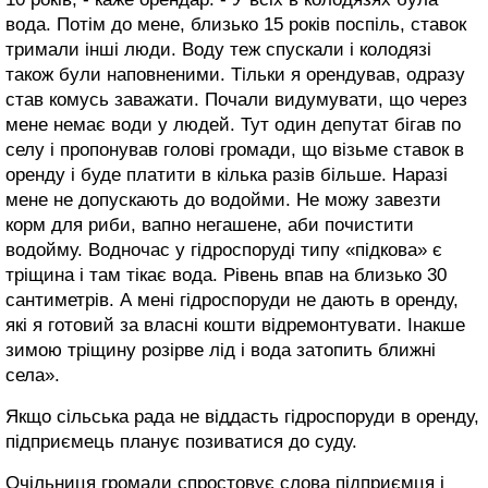
вода. Потім до мене, близько 15 років поспіль, ставок
тримали інші люди. Воду теж спускали і колодязі
також були наповненими. Тільки я орендував, одразу
став комусь заважати. Почали видумувати, що через
мене немає води у людей. Тут один депутат бігав по
селу і пропонував голові громади, що візьме ставок в
оренду і буде платити в кілька разів більше. Наразі
мене не допускають до водойми. Не можу завезти
корм для риби, вапно негашене, аби почистити
водойму. Водночас у гідроспоруді типу «підкова» є
тріщина і там тікає вода. Рівень впав на близько 30
сантиметрів. А мені гідроспоруди не дають в оренду,
які я готовий за власні кошти відремонтувати. Інакше
зимою тріщину розірве лід і вода затопить ближні
села».
Якщо сільська рада не віддасть гідроспоруди в оренду,
підприємець планує позиватися до суду.
Очільниця громади спростовує слова підприємця і