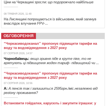
Ціни на Черкащині зросли: що подорожчало найбільше
08 ТРАВНЯ 2026, 11:48
На Лисянщині попрощаються із військовим, який загинув
внаслідок влучання FPV-...
ОБГОВОРЕННЯ
“Черкасиводоканал” пропонує підвищити тарифи на
воду та водовідведення з 2027 року
07 СЕРПНЯ 2026, 14:57
Чорнобаївець:
якщо гривня піде в круте піке, то не
врятують ці підвищення жоден тариф- підвищений чи ...
“Черкасиводоканал” пропонує підвищити тарифи на
воду та водовідведення з 2027 року
07 СЕРПНЯ 2026, 10:56
А:
А пенсія так і залишиться 2595грн./міс.незалежно від
регіону проживання?
Встановити гойдалки, карусель і закупити іграшки: у