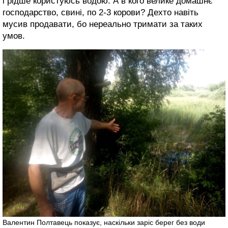
і рідше користуюсь водою. А в кого велике домашнє
господарство, свині, по 2-3 корови? Дехто навіть
мусив продавати, бо нереально тримати за таких
умов.
Валентин Полтавець показує, наскільки заріс берег без води