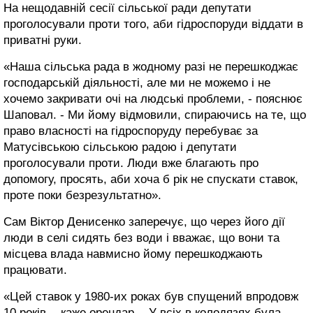
На нещодавній сесії сільської ради депутати
проголосували проти того, аби гідроспоруди віддати в
приватні руки.
«Наша сільська рада в жодному разі не перешкоджає
господарській діяльності, але ми не можемо і не
хочемо закривати очі на людські проблеми, - пояснює
Шаповал. - Ми йому відмовили, спираючись на те, що
право власності на гідроспоруду перебуває за
Матусівською сільською радою і депутати
проголосували проти. Люди вже благають про
допомогу, просять, аби хоча б рік не спускати ставок,
проте поки безрезультатно».
Сам Віктор Денисенко заперечує, що через його дії
люди в селі сидять без води і вважає, що вони та
місцева влада навмисно йому перешкоджають
працювати.
«Цей ставок у 1980-их роках був спущений впродовж
10 років, - каже орендар. - У всіх в колодязях була