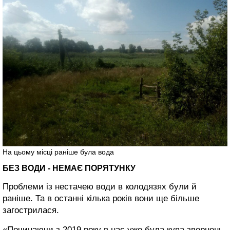
На цьому місці раніше була вода
БЕЗ ВОДИ - НЕМАЄ ПОРЯТУНКУ
Проблеми із нестачею води в колодязях були й
раніше. Та в останні кілька років вони ще більше
загострилася.
«Починаючи з 2019 року в нас уже була купа звернень,