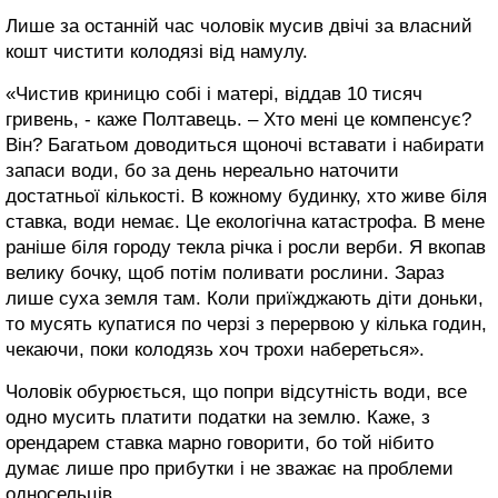
Лише за останній час чоловік мусив двічі за власний
кошт чистити колодязі від намулу.
«Чистив криницю собі і матері, віддав 10 тисяч
гривень, - каже Полтавець. – Хто мені це компенсує?
Він? Багатьом доводиться щоночі вставати і набирати
запаси води, бо за день нереально наточити
достатньої кількості. В кожному будинку, хто живе біля
ставка, води немає. Це екологічна катастрофа. В мене
раніше біля городу текла річка і росли верби. Я вкопав
велику бочку, щоб потім поливати рослини. Зараз
лише суха земля там. Коли приїжджають діти доньки,
то мусять купатися по черзі з перервою у кілька годин,
чекаючи, поки колодязь хоч трохи набереться».
Чоловік обурюється, що попри відсутність води, все
одно мусить платити податки на землю. Каже, з
орендарем ставка марно говорити, бо той нібито
думає лише про прибутки і не зважає на проблеми
односельців.