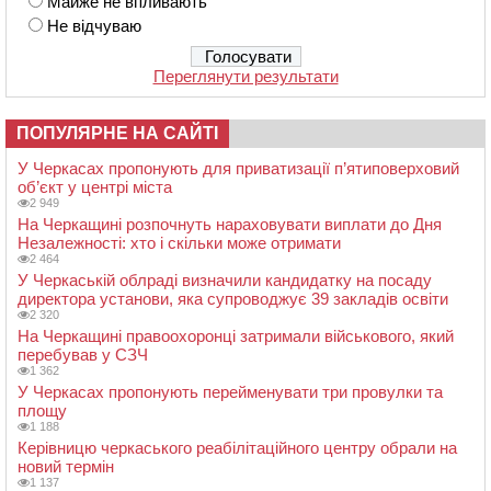
Майже не впливають
Не відчуваю
Переглянути результати
ПОПУЛЯРНЕ НА САЙТІ
У Черкасах пропонують для приватизації п’ятиповерховий
об’єкт у центрі міста
2 949
На Черкащині розпочнуть нараховувати виплати до Дня
Незалежності: хто і скільки може отримати
2 464
У Черкаській облраді визначили кандидатку на посаду
директора установи, яка супроводжує 39 закладів освіти
2 320
На Черкащині правоохоронці затримали військового, який
перебував у СЗЧ
1 362
У Черкасах пропонують перейменувати три провулки та
площу
1 188
Керівницю черкаського реабілітаційного центру обрали на
новий термін
1 137