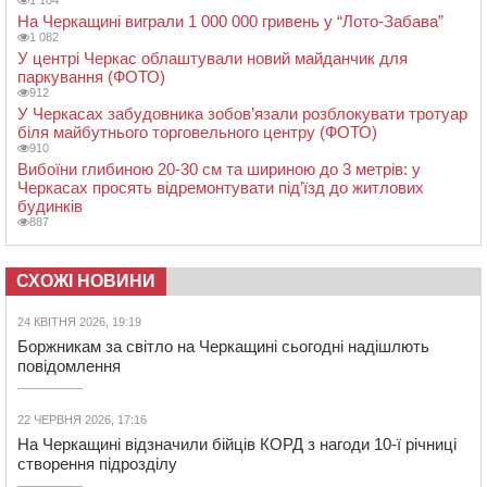
1 104
На Черкащині виграли 1 000 000 гривень у “Лото-Забава”
1 082
У центрі Черкас облаштували новий майданчик для
паркування (ФОТО)
912
У Черкасах забудовника зобов’язали розблокувати тротуар
біля майбутнього торговельного центру (ФОТО)
910
Вибоїни глибиною 20-30 см та шириною до 3 метрів: у
Черкасах просять відремонтувати під’їзд до житлових
будинків
887
СХОЖІ НОВИНИ
24 КВІТНЯ 2026, 19:19
Боржникам за світло на Черкащині сьогодні надішлють
повідомлення
22 ЧЕРВНЯ 2026, 17:16
На Черкащині відзначили бійців КОРД з нагоди 10-ї річниці
створення підрозділу