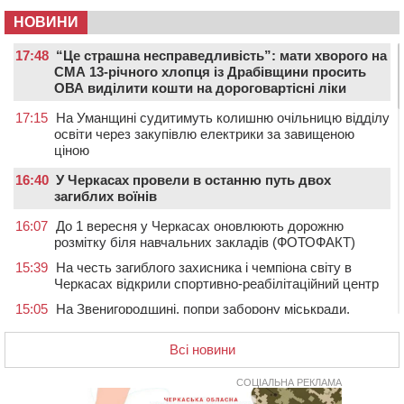
НОВИНИ
17:48
“Це страшна несправедливість”: мати хворого на
СМА 13-річного хлопця із Драбівщини просить
ОВА виділити кошти на дороговартісні ліки
17:15
На Уманщині судитимуть колишню очільницю відділу
освіти через закупівлю електрики за завищеною
ціною
16:40
У Черкасах провели в останню путь двох
загиблих воїнів
16:07
До 1 вересня у Черкасах оновлюють дорожню
розмітку біля навчальних закладів (ФОТОФАКТ)
15:39
На честь загиблого захисника і чемпіона світу в
Черкасах відкрили спортивно-реабілітаційний центр
15:05
На Звенигородщині, попри заборону міськради,
проведуть “Ше.Fest”
Всі новини
14:31
У Каневі аномальна спека призвела до перебоїв у
роботі електромереж та комунальних служб
СОЦІАЛЬНА РЕКЛАМА
14:02
На Черкащині намолотили перший мільйон тонн