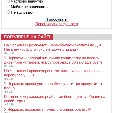
Частково відчутно
Майже не впливають
Не відчуваю
Переглянути результати
ПОПУЛЯРНЕ НА САЙТІ
На Черкащині розпочнуть нараховувати виплати до Дня
Незалежності: хто і скільки може отримати
2 450
У Черкаській облраді визначили кандидатку на посаду
директора установи, яка супроводжує 39 закладів освіти
2 313
На Черкащині правоохоронці затримали військового, який
перебував у СЗЧ
1 356
У Черкасах пропонують перейменувати три провулки та
площу
1 183
Керівницю черкаського реабілітаційного центру обрали на
новий термін
1 128
У Черкасах поховають полеглого оператора БпЛА