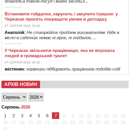
дозвілля,а також-посуд і миючі засоби,к...
Встановити гойдалки, карусель і закупити іграшки: у
Черкасах просять покращити умови в дитсадку
07 СЕРПНЯ 2026, 09:36
Анатолій:
Не створюйте проблем вихователям. Ніде в
місті в садочках немає ні гірок, ні гойдалок, ...
У Черкасах звільнили працівницю, яка не впускала
людей в громадський туалет
07 СЕРПНЯ 2026, 08:39
містянин:
керівники підбирають працівників подобію собі
АРХІВ НОВИН
Серпень
2026
1
2
3
4
5
6
7
8
9
10
11
12
13
14
15
16
17
18
19
20
21
22
23
24
25
26
27
28
29
30
31