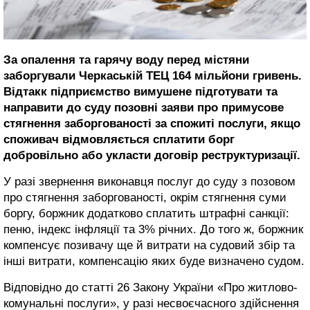
За опалення та гарячу воду перед містяни
заборгували Черкаській ТЕЦ 164 мільйони гривень.
Відтакк підприємство вимушене підготувати та
направити до суду позовні заяви про примусове
стягнення заборгованості за спожиті послуги, якщо
споживач відмовляється сплатити борг
добровільно або укласти договір реструктуризації.
У разі звернення виконавця послуг до суду з позовом
про стягнення заборгованості, окрім стягнення суми
боргу, боржник додатково сплатить штрафні санкції:
пеню, індекс інфляції та 3% річних. До того ж, боржник
компенсує позивачу ще й витрати на судовий збір та
інші витрати, компенсацію яких буде визначено судом.
Відповідно до статті 26 Закону України «Про житлово-
комунальні послуги», у разі несвоєчасного здійснення