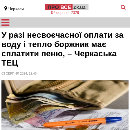
ПРО
ВСЕ
.ck.ua
Черкаси
07 серпня, 2026
У разі несвоєчасної оплати за
воду і тепло боржник має
сплатити пеню, – Черкаська
ТЕЦ
03 СЕРПНЯ 2024, 12:48