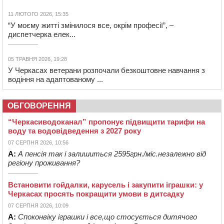
11 ЛЮТОГО 2026, 15:35
“У моєму житті змінилося все, окрім професії”, –
диспетчерка елек...
05 ТРАВНЯ 2026, 19:28
У Черкасах ветерани розпочали безкоштовне навчання з
водіння на адаптованому ...
ОБГОВОРЕННЯ
“Черкасиводоканал” пропонує підвищити тарифи на
воду та водовідведення з 2027 року
07 СЕРПНЯ 2026, 10:56
А:
А пенсія так і залишиться 2595грн./міс.незалежно від
регіону проживання?
Встановити гойдалки, карусель і закупити іграшки: у
Черкасах просять покращити умови в дитсадку
07 СЕРПНЯ 2026, 10:09
А:
Споконвіку іграшки і все,що стосується дитячого