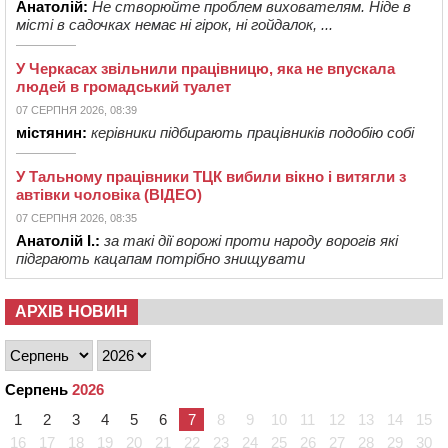
Анатолій:
Не створюйте проблем вихователям. Ніде в
місті в садочках немає ні гірок, ні гойдалок, ...
У Черкасах звільнили працівницю, яка не впускала
людей в громадський туалет
07 СЕРПНЯ 2026, 08:39
містянин:
керівники підбирають працівників подобію собі
У Тальному працівники ТЦК вибили вікно і витягли з
автівки чоловіка (ВІДЕО)
07 СЕРПНЯ 2026, 08:35
Анатолій І.:
за такі дії ворожі проти народу ворогів які
підграють кацапам потрібно знищувати
АРХІВ НОВИН
Серпень
2026
1
2
3
4
5
6
7
8
9
10
11
12
13
14
15
16
17
18
19
20
21
22
23
24
25
26
27
28
29
30