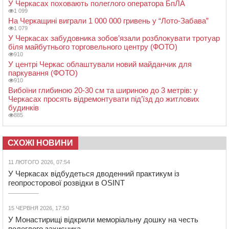
У Черкасах поховають полеглого оператора БпЛА
1 099
На Черкащині виграли 1 000 000 гривень у “Лото-Забава”
1 079
У Черкасах забудовника зобов’язали розблокувати тротуар
біля майбутнього торговельного центру (ФОТО)
910
У центрі Черкас облаштували новий майданчик для
паркування (ФОТО)
910
Вибоїни глибиною 20-30 см та шириною до 3 метрів: у
Черкасах просять відремонтувати під’їзд до житлових
будинків
885
СХОЖІ НОВИНИ
11 ЛЮТОГО 2026, 07:54
У Черкасах відбудеться дводенний практикум із
геопросторової розвідки в OSINT
15 ЧЕРВНЯ 2026, 17:50
У Монастирищі відкрили меморіальну дошку на честь
полеглого захисника