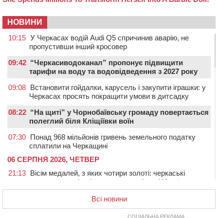
НОВИНИ
10:15
У Черкасах водій Audi Q5 спричинив аварію, не
пропустивши інший кросовер
09:42
“Черкасиводоканал” пропонує підвищити
тарифи на воду та водовідведення з 2027 року
09:08
Встановити гойдалки, карусель і закупити іграшки: у
Черкасах просять покращити умови в дитсадку
08:22
“На щиті” у Чорнобаївську громаду повертається
полеглий біля Кліщіївки воїн
07:30
Понад 968 мільйонів гривень земельного податку
сплатили на Черкащині
06 СЕРПНЯ 2026, ЧЕТВЕР
21:13
Вісім медалей, з яких чотири золоті: черкаські
спортсмени тріумфували на чемпіонаті України
20:31
На Черкащині спека протримається ще день
Всі новини
20:00
Педагогів Черкас запрошують на зустріч із
переможцем Global Teacher Prize Ukraine 2023
СОЦІАЛЬНА РЕКЛАМА