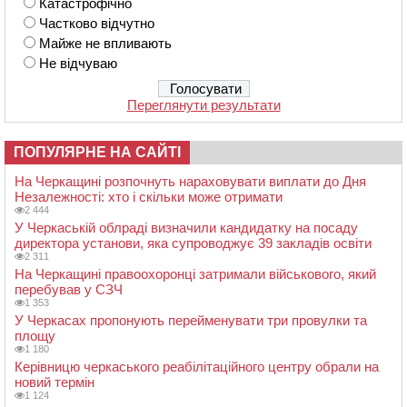
Катастрофічно
Частково відчутно
Майже не впливають
Не відчуваю
Переглянути результати
ПОПУЛЯРНЕ НА САЙТІ
На Черкащині розпочнуть нараховувати виплати до Дня
Незалежності: хто і скільки може отримати
2 444
У Черкаській облраді визначили кандидатку на посаду
директора установи, яка супроводжує 39 закладів освіти
2 311
На Черкащині правоохоронці затримали військового, який
перебував у СЗЧ
1 353
У Черкасах пропонують перейменувати три провулки та
площу
1 180
Керівницю черкаського реабілітаційного центру обрали на
новий термін
1 124