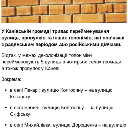
У Канівській громаді триває перейменування
вулиць, провулків та інших топонімів, які пов’язані
з радянським періодом або російськими діячами.
Відтак, у межах деколонізації топоніміки
перейменовують 5 вулиць в чотирьох селах громади,
а також провулок у Каневі.
Зокрема:
в селі Пекарі: вулицю Колгоспну – на вулицю
Козацьку;
в селі Бабичі: вулицю Колгоспну – на вулицю
Скіфську;
в селі Михайлівка: вулицю Дорошенка – на вулицю