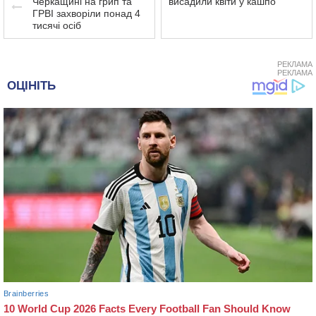
Черкащині на грип та
висадили квіти у кашпо
ГРВІ захворіли понад 4
тисячі осіб
РЕКЛАМА
РЕКЛАМА