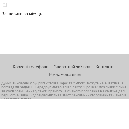
31
Всі новини за місяць
Корисні телефони
Зворотний зв’язок
Контакти
Рекламодавцям
Думки, викладені у рубриках "Точка зору" та "Блоги", можуть не збігатися із
поглядами редакції. Передрук матеріалів з сайту "Про все" можливий тільки
за умов розміщення у тексті прямого і активного посилання на сайт не далі
першого абзацу. Відповідальність за зміст рекламних оголошень та банерів
несе рекламодавець
© 2026, Всі права захищені