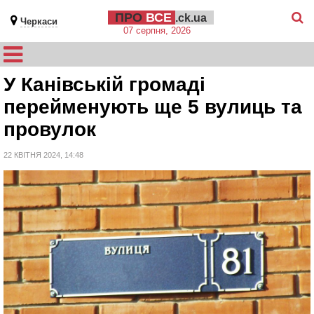
ПРО
ВСЕ
.ck.ua
Черкаси
07 серпня, 2026
У Канівській громаді
перейменують ще 5 вулиць та
провулок
22 КВІТНЯ 2024, 14:48