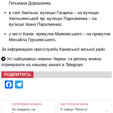
Гетьмана Дорошенка;
в селі Хмільна: вулицю Гагаріна – на вулицю
Хмільнянський яр; вулицю Пархоменка – на
вулицю Івана Пархоменка;
у місті Канів: провулок Маяковського – на провулок
Михайла Грушевського.
За інформацією пресслужби Канівської міської ради
Усі найцікавіші новини Черкас та регіону можна
отримувати на нашому каналі в
Telegram
ПОДІЛИТИСЬ
Facebook
Telegram
ПОПЕРЕДНЯ НОВИНА
НАСТУПНА НОВИНА
За тиждень на
У сквері “Юність”