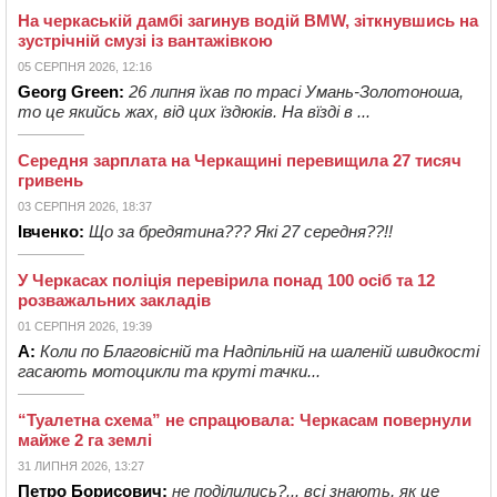
На черкаській дамбі загинув водій BMW, зіткнувшись на
зустрічній смузі із вантажівкою
05 СЕРПНЯ 2026, 12:16
Georg Green:
26 липня їхав по трасі Умань-Золотоноша,
то це якийсь жах, від цих їздюків. На вїзді в ...
Середня зарплата на Черкащині перевищила 27 тисяч
гривень
03 СЕРПНЯ 2026, 18:37
Івченко:
Що за бредятина??? Які 27 середня??!!
У Черкасах поліція перевірила понад 100 осіб та 12
розважальних закладів
01 СЕРПНЯ 2026, 19:39
А:
Коли по Благовісній та Надпільній на шаленій швидкості
гасають мотоцикли та круті тачки...
“Туалетна схема” не спрацювала: Черкасам повернули
майже 2 га землі
31 ЛИПНЯ 2026, 13:27
Петро Борисович:
не поділились?... всі знають, як це