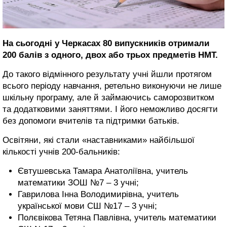
На сьогодні у Черкасах 80 випускників отримали
200 балів з одного, двох або трьох предметів НМТ.
До такого відмінного результату учні йшли протягом
всього періоду навчання, ретельно виконуючи не лише
шкільну програму, але й займаючись саморозвитком
та додатковими заняттями. І його неможливо досягти
без допомоги
вчителів та підтримки батьків.
Освітяни, які стали «наставниками» найбільшої
кількості учнів 200-бальників:
Євтушевська Тамара Анатоліївна, учитель
математики ЗОШ №7 – 3 учні;
Гаврилова Інна Володимирівна, учитель
української мови СШ №17 – 3 учні;
Полєвікова Тетяна Павлівна, учитель математики