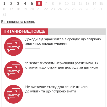
сіток
1
2
3
4
5
6
7
8
9
10
11
12
13
14
15
16
17
18
19
20
21
22
23
24
25
26
27
28
29
30
10:33
У Черкасах легковик зіткнувся із вантажівкою й
“відлетів” у стіну: постраждав підліток
31
Всі новини за місяць
09:49
ДНК-експертиза через 21 місяць підтвердила
загибель захисника зі Сміли
ПИТАННЯ-ВІДПОВІДЬ
09:13
У Черкасах 18-річний хлопець поранив себе ножем у
відділенні пошти
Доходи від здачі житла в оренду: що потрібно
знати про оподаткування
“єЯсла”: жителям Черкащини роз’яснили, як
отримати допомогу для догляду за дитиною
Не вистачає стажу для пенсії: як його
докупити та що потрібно знати