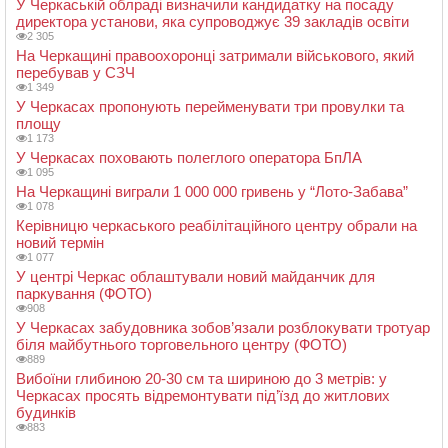
У Черкаській облраді визначили кандидатку на посаду
директора установи, яка супроводжує 39 закладів освіти
2 305
На Черкащині правоохоронці затримали військового, який
перебував у СЗЧ
1 349
У Черкасах пропонують перейменувати три провулки та
площу
1 173
У Черкасах поховають полеглого оператора БпЛА
1 095
На Черкащині виграли 1 000 000 гривень у “Лото-Забава”
1 078
Керівницю черкаського реабілітаційного центру обрали на
новий термін
1 077
У центрі Черкас облаштували новий майданчик для
паркування (ФОТО)
908
У Черкасах забудовника зобов’язали розблокувати тротуар
біля майбутнього торговельного центру (ФОТО)
889
Вибоїни глибиною 20-30 см та шириною до 3 метрів: у
Черкасах просять відремонтувати під’їзд до житлових
будинків
883