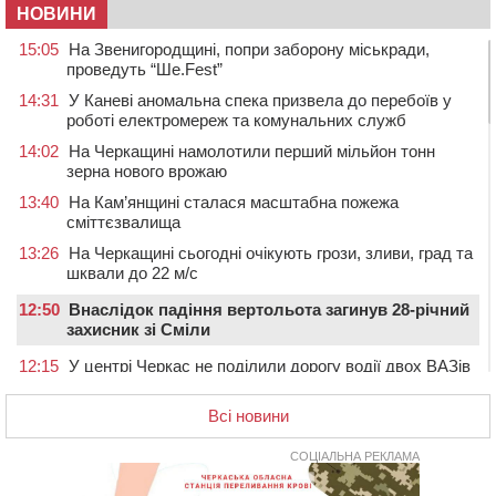
НОВИНИ
15:05
На Звенигородщині, попри заборону міськради,
проведуть “Ше.Fest”
14:31
У Каневі аномальна спека призвела до перебоїв у
роботі електромереж та комунальних служб
14:02
На Черкащині намолотили перший мільйон тонн
зерна нового врожаю
13:40
На Кам’янщині сталася масштабна пожежа
сміттєзвалища
13:26
На Черкащині сьогодні очікують грози, зливи, град та
шквали до 22 м/с
12:50
Внаслідок падіння вертольота загинув 28-річний
захисник зі Сміли
12:15
У центрі Черкас не поділили дорогу водії двох ВАЗів
11:29
У Черкасах до середини серпня обмежать рух
Всі новини
транспорту на трьох вулицях
10:54
На Черкащині кількість укриттів збільшилась
СОЦІАЛЬНА РЕКЛАМА
уп’ятеро з початку повномасштабної війни