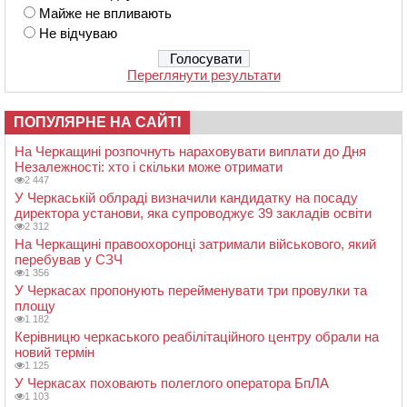
Майже не впливають
Не відчуваю
Переглянути результати
ПОПУЛЯРНЕ НА САЙТІ
На Черкащині розпочнуть нараховувати виплати до Дня
Незалежності: хто і скільки може отримати
2 447
У Черкаській облраді визначили кандидатку на посаду
директора установи, яка супроводжує 39 закладів освіти
2 312
На Черкащині правоохоронці затримали військового, який
перебував у СЗЧ
1 356
У Черкасах пропонують перейменувати три провулки та
площу
1 182
Керівницю черкаського реабілітаційного центру обрали на
новий термін
1 125
У Черкасах поховають полеглого оператора БпЛА
1 103