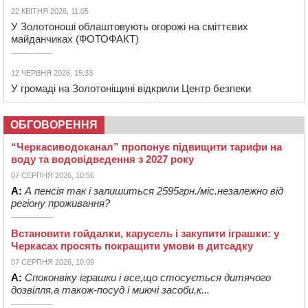
22 КВІТНЯ 2026, 11:05
У Золотоноші облаштовують огорожі на сміттєвих
майданчиках (ФОТОФАКТ)
12 ЧЕРВНЯ 2026, 15:33
У громаді на Золотоніщині відкрили Центр безпеки
ОБГОВОРЕННЯ
“Черкасиводоканал” пропонує підвищити тарифи на
воду та водовідведення з 2027 року
07 СЕРПНЯ 2026, 10:56
А:
А пенсія так і залишиться 2595грн./міс.незалежно від
регіону проживання?
Встановити гойдалки, карусель і закупити іграшки: у
Черкасах просять покращити умови в дитсадку
07 СЕРПНЯ 2026, 10:09
А:
Споконвіку іграшки і все,що стосується дитячого
дозвілля,а також-посуд і миючі засоби,к...