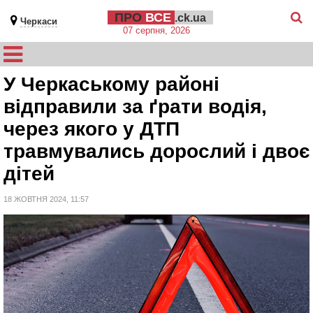
ПРО
ВСЕ
.ck.ua
Черкаси
07 серпня, 2026
У Черкаському районі
відправили за ґрати водія,
через якого у ДТП
травмувались дорослий і двоє
дітей
18 ЖОВТНЯ 2024, 11:57