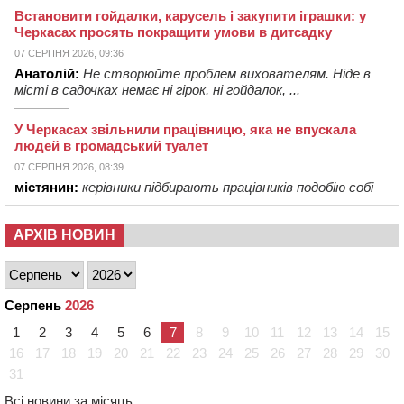
Встановити гойдалки, карусель і закупити іграшки: у
Черкасах просять покращити умови в дитсадку
07 СЕРПНЯ 2026, 09:36
Анатолій:
Не створюйте проблем вихователям. Ніде в
місті в садочках немає ні гірок, ні гойдалок, ...
У Черкасах звільнили працівницю, яка не впускала
людей в громадський туалет
07 СЕРПНЯ 2026, 08:39
містянин:
керівники підбирають працівників подобію собі
АРХІВ НОВИН
Серпень
2026
1
2
3
4
5
6
7
8
9
10
11
12
13
14
15
16
17
18
19
20
21
22
23
24
25
26
27
28
29
30
31
Всі новини за місяць