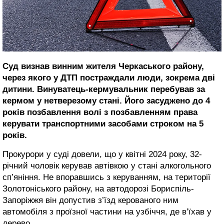
Суд визнав винним жителя Черкаського району,
через якого у ДТП постраждали люди, зокрема дві
дитини. Винуватець-кермувальник перебував за
кермом у нетверезому стані. Його засуджено до 4
років позбавлення волі з позбавленням права
керувати транспортними засобами строком на 5
років.
Прокурори у суді довели, що у квітні 2024 року, 32-
річний чоловік керував автівкою у стані алкогольного
сп’яніння. Не впоравшись з керуванням, на території
Золотоніського району, на автодорозі Бориспіль-
Запоріжжя він допустив з’їзд керованого ним
автомобіля з проїзної частини на узбіччя, де в’їхав у
дерево.