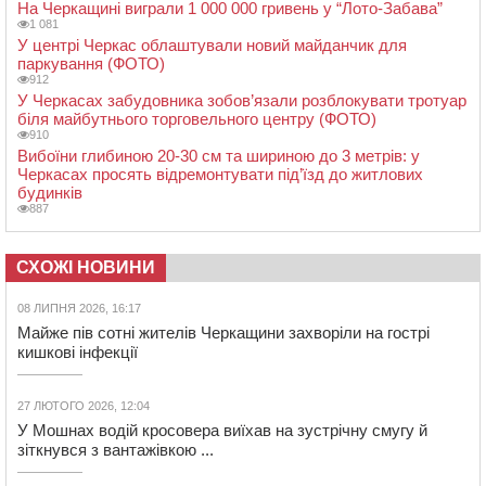
На Черкащині виграли 1 000 000 гривень у “Лото-Забава”
1 081
У центрі Черкас облаштували новий майданчик для
паркування (ФОТО)
912
У Черкасах забудовника зобов’язали розблокувати тротуар
біля майбутнього торговельного центру (ФОТО)
910
Вибоїни глибиною 20-30 см та шириною до 3 метрів: у
Черкасах просять відремонтувати під’їзд до житлових
будинків
887
СХОЖІ НОВИНИ
08 ЛИПНЯ 2026, 16:17
Майже пів сотні жителів Черкащини захворіли на гострі
кишкові інфекції
27 ЛЮТОГО 2026, 12:04
У Мошнах водій кросовера виїхав на зустрічну смугу й
зіткнувся з вантажівкою ...