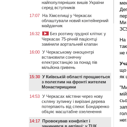
найпопулярніших вишів України
мен
серед вступників
Де
17:07
На Хімселищі у Черкасах
пер
облаштували новий контейнерний
Ми 
майданчик
ЗСУ
16:32
Без розтину грудної клітки: у
Черкасах 75-річній пацієнтці
На 
замінили аортальний клапан
так
16:00
У Черкаському онкоцентрі
не 
встановили сонячну
електростанцію за понад пів
Уч
мільйона гривень
що 
як 
15:30
У Київській області прощаються
з полеглим на фронті жителем
Монастирищини
"Ми
мій
14:53
У Черкасах містяни через нову
сьо
скляну зупинку і вирізані дерева
потерпають від спеки: Бондаренко
зап
обіцяє масштабне озеленення
гол
нег
14:17
Провокував конфлікт і
зачинився в автівці: у ТЦК