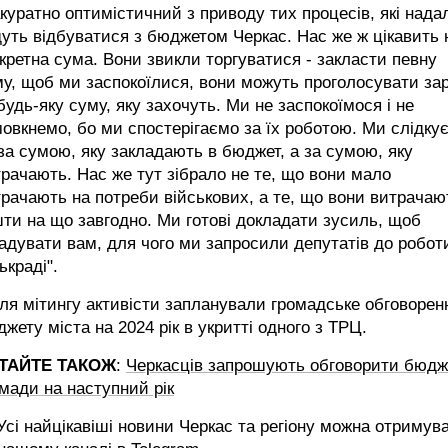
куратно оптимістичний з приводу тих процесів, які надал
уть відбуватися з бюджетом Черкас. Нас же ж цікавить 
кретна сума. Вони звикли торгуватися - закласти певну
у, щоб ми заспокоїлися, вони можуть проголосувати за
будь-яку суму, яку захочуть. Ми не заспокоїмося і не
овкнемо, бо ми спостерігаємо за їх роботою. Ми слідку
за сумою, яку закладають в бюджет, а за сумою, яку
рачають. Нас же тут зібрало не те, що вони мало
рачають на потреби військових, а те, що вони витрачаю
ти на що завгодно. Ми готові докладати зусиль, щоб
адувати вам, для чого ми запросили депутатів до робот
ькраді".
ля мітингу активісти запланували громадське обговорен
жету міста на 2024 рік в укритті одного з ТРЦ.
ТАЙТЕ ТАКОЖ
:
Черкасців запрошують обговорити бюдж
мади на наступний рік
сі найцікавіші новини Черкас та регіону можна отримув