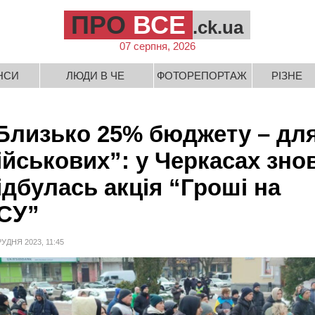
ПРО
ВСЕ
.ck.ua
07 серпня, 2026
НСИ
ЛЮДИ В ЧЕ
ФОТОРЕПОРТАЖ
РІЗНЕ
Близько 25% бюджету – дл
ійськових”: у Черкасах зно
ідбулась акція “Гроші на
СУ”
РУДНЯ 2023, 11:45