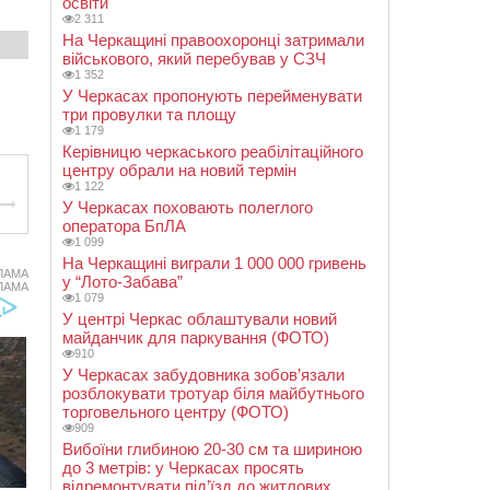
освіти
2 311
На Черкащині правоохоронці затримали
військового, який перебував у СЗЧ
1 352
У Черкасах пропонують перейменувати
три провулки та площу
1 179
Керівницю черкаського реабілітаційного
центру обрали на новий термін
1 122
У Черкасах поховають полеглого
оператора БпЛА
1 099
На Черкащині виграли 1 000 000 гривень
ЛАМА
у “Лото-Забава”
ЛАМА
1 079
У центрі Черкас облаштували новий
майданчик для паркування (ФОТО)
910
У Черкасах забудовника зобов’язали
розблокувати тротуар біля майбутнього
торговельного центру (ФОТО)
909
Вибоїни глибиною 20-30 см та шириною
до 3 метрів: у Черкасах просять
відремонтувати під’їзд до житлових