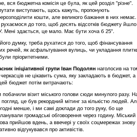
е, вся бюджетна комісія це була, як цей розділ "різне".
путати виступають, щось кажуть, пропонують
ерозподілити кошти, але великого бажання в них немає.
рухаємося до того, щоб десять відсотків бюджету йшло
. Мені здається, це мало. Має бути хоча б 25".
його думку, треба рухатися до того, щоб фінансування
их речей, як асфальтування вулиць, чи укладання плитк
були пріоритетними.
асник ініціативної групи Іван Подолян
наголосив на то
черкасців не цікавить сума, яку закладають в бюджет, а 
цей бюджет потім витрачають:
 побачили візит міського голови сюди минулого разу. Н
 погляд, це був рекордний мітинг за кількістю людей. Ал
годні менше, і ми самі доклади до того руку, бо ще
ланували громадські обговорення через годину. Міський
ова прийшов вдень, а ввечері у своїх соцмережах знову
ативно відгукувався про активістів.