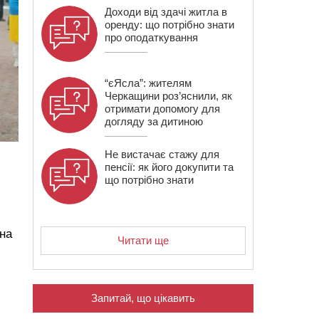
Доходи від здачі житла в
оренду: що потрібно знати
про оподаткування
“єЯсла”: жителям
Черкащини роз’яснили, як
отримати допомогу для
догляду за дитиною
Не вистачає стажу для
пенсії: як його докупити та
що потрібно знати
вна
Читати ще
Запитай, що цікавить