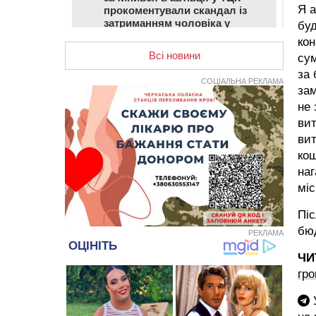
Я а
прокоментували скандал із
затриманням чоловіка у
буд
Тальному
кон
Всі новини
сум
13:55
У Тальному працівники ТЦК
за 
вибили вікно і витягли з автівки
СОЦІАЛЬНА РЕКЛАМА
чоловіка (ВІДЕО)
зам
не 
13:27
На Звенигородщині чоловік до
вит
смерті побив 82-річного
односельця
вит
кош
12:57
У Черкасах СБУ викрила
наг
прокремлівську агітаторку, яка
закликала до захоплення
міс
України
Піс
12:50
“Як сказати дитині, що тато
бюд
РЕКЛАМА
загинув?”: для вихователів
Черкащини запускають серію
ЧИ
унікальних тренінгів
гро
12:14
На Золотоніщині вже десяту
добу гасять пожежу торфу
У