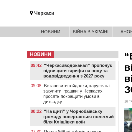
Черкаси
НОВИНИ
ВІЙНА В УКРАЇНІ
АНО
“
НОВИНИ
в
09:42
“Черкасиводоканал” пропонує
підвищити тарифи на воду та
в
водовідведення з 2027 року
09:08
Встановити гойдалки, карусель і
З
закупити іграшки: у Черкасах
просять покращити умови в
дитсадку
16 Г
08:22
“На щиті” у Чорнобаївську
громаду повертається полеглий
біля Кліщіївки воїн
07:30
Понад 968 мільйонів гривень