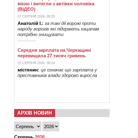
вікно і витягли з автівки чоловіка
(ВІДЕО)
07 СЕРПНЯ 2026, 08:35
Анатолій І.:
за такі дії ворожі проти
народу ворогів які підграють кацапам
потрібно знищувати
Середня зарплата на Черкащині
перевищила 27 тисяч гривень
07 СЕРПНЯ 2026, 08:24
містянин:
це означає що зарплата у
преставників влади здорово виросла
АРХІВ НОВИН
Серпень
2026