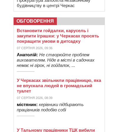
Прокуратура запобігла незаконному
будівництву в центрі Черкас
ОБГОВОРЕННЯ
Встановити гойдалки, карусель і
закупити іграшки: у Черкасах просять
покращити умови в дитсадку
07 СЕРПНЯ 2026, 09:36
Анатолій:
Не створюйте проблем
вихователям. Ніде в місті в садочках
немає ні гірок, ні гойдалок, ...
У Черкасах звільнили працівницю, яка
не впускала людей в громадський
туалет
07 СЕРПНЯ 2026, 08:39
містянин:
керівники підбирають
працівників подобію собі
У Тальному працівники ТЦК вибили