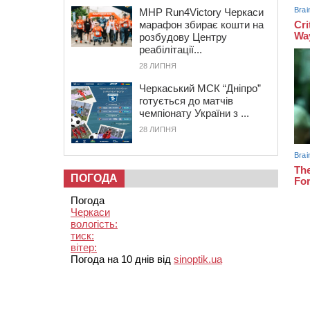
MHP Run4Victory Черкаси
марафон збирає кошти на
розбудову Центру
реабілітації...
28 ЛИПНЯ
Черкаський МСК “Дніпро”
готується до матчів
чемпіонату України з ...
28 ЛИПНЯ
ПОГОДА
Погода
Черкаси
вологість:
тиск:
вітер:
Погода на 10 днів від
sinoptik.ua