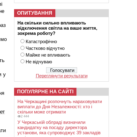
і
не
ОПИТУВАННЯ
На скільки сильно впливають
раз
відключення світла на ваше життя,
зокрема роботу?
ємо
Катастрофічно
Частково відчутно
Майже не впливають
ть
Не відчуваю
и у
Переглянути результати
ПОПУЛЯРНЕ НА САЙТІ
ня
На Черкащині розпочнуть нараховувати
виплати до Дня Незалежності: хто і
ет
скільки може отримати
2 444
У Черкаській облраді визначили
кандидатку на посаду директора
ати
установи, яка супроводжує 39 закладів