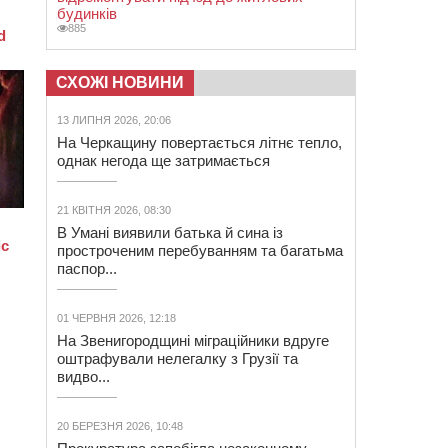
будинків
885
СХОЖІ НОВИНИ
13 ЛИПНЯ 2026, 20:06
На Черкащину повертається літнє тепло,
однак негода ще затримається
21 КВІТНЯ 2026, 08:30
В Умані виявили батька й сина із
простроченим перебуванням та багатьма
паспор...
01 ЧЕРВНЯ 2026, 12:18
На Звенигородщині міграційники вдруге
оштрафували нелегалку з Грузії та
видво...
20 БЕРЕЗНЯ 2026, 10:48