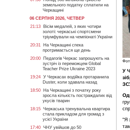
земельного податку сплатили на
Черкащині
06 СЕРПНЯ 2026, ЧЕТВЕР
21:13
Вісім медалей, з яких чотири
золоті: черкаські спортсмени
тріумфували на чемпіонаті України
20:31
На Черкащині спека
протримається ще день
20:00
Педагогів Черкас запрошують на
Фот
зустріч із переможцем Global
Teacher Prize Ukraine 2023
У 
19:24
У Черкасах водійка протаранила
зі
Duster, коли здавала назад
ЗС
18:50
На Черкащині з початку року
Оди
зросла кількість постраждалих від
укусів тварин
гру
спр
18:15
Черкаська тренувальна квартира
стала прикладом для громад з
усієї України
"Я 
там
17:40
ЧНУ увійшов до 50