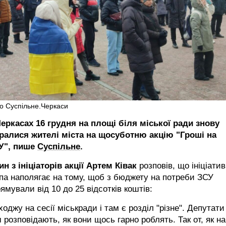
о Суспільне.Черкаси
Черкасах 16 грудня на площі біля міської ради знову
бралися жителі міста на щосуботню акцію "Гроші на
У", пише
Суспільне
.
н з ініціаторів акції Артем Ківак
розповів, що ініціати
па наполягає на тому, щоб з бюджету на потреби ЗСУ
ямували від 10 до 25 відсотків коштів:
ходжу на сесії міськради і там є розділ "різне". Депутати
 розповідають, як вони щось гарно роблять. Так от, як на