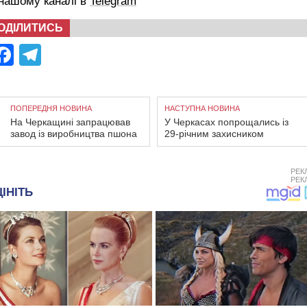
 нашому каналі в
Telegram
ОДІЛИТИСЬ
Facebook
Telegram
ПОПЕРЕДНЯ НОВИНА
НАСТУПНА НОВИНА
На Черкащині запрацював
У Черкасах попрощались із
завод із виробництва пшона
29-річним захисником
РЕК
РЕК