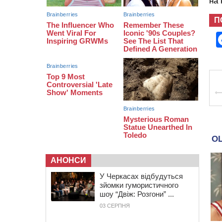
на
11:35
Від 80 гривень за кілограм: в
Україні прогнозують стрибок цін на
гречку
П
10:56
Захисника зі Звенигородщини,
який обороняв Авдіївку,
нагородили “Комбатантським
хрестом”
10:10
На Черкащині п’яний мотоцикліст
зіткнувся з мопедом: двоє людей у
лікарні
АНОНСИ
У Черкасах відбудуться
зйомки гумористичного
шоу “Двіж: Розгони” ...
03 СЕРПНЯ