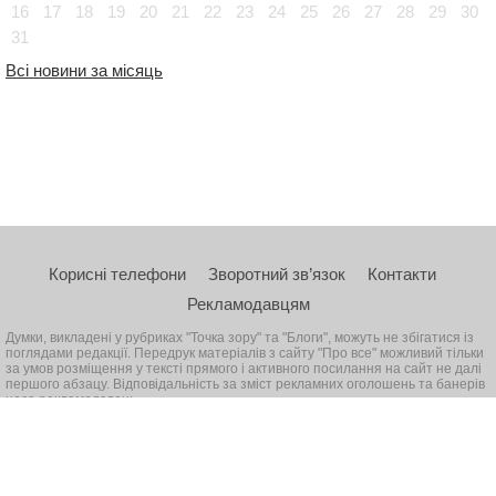
16
17
18
19
20
21
22
23
24
25
26
27
28
29
30
31
Всі новини за місяць
Корисні телефони
Зворотний зв’язок
Контакти
Рекламодавцям
Думки, викладені у рубриках "Точка зору" та "Блоги", можуть не збігатися із
поглядами редакції. Передрук матеріалів з сайту "Про все" можливий тільки
за умов розміщення у тексті прямого і активного посилання на сайт не далі
першого абзацу. Відповідальність за зміст рекламних оголошень та банерів
несе рекламодавець
© 2026, Всі права захищені