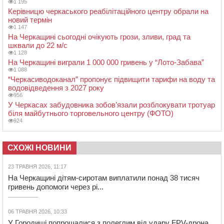
1 195
Керівницю черкаського реабілітаційного центру обрали на
новий термін
1 147
На Черкащині сьогодні очікують грози, зливи, град та
шквали до 22 м/с
1 128
На Черкащині виграли 1 000 000 гривень у “Лото-Забава”
1 088
“Черкасиводоканал” пропонує підвищити тарифи на воду та
водовідведення з 2027 року
956
У Черкасах забудовника зобов’язали розблокувати тротуар
біля майбутнього торговельного центру (ФОТО)
924
СХОЖІ НОВИНИ
23 ТРАВНЯ 2026, 11:17
На Черкащині дітям-сиротам виплатили понад 38 тисяч
гривень допомоги через рі...
06 ТРАВНЯ 2026, 10:33
У Городищі попрощалися з полеглим від удару FPV-дрона