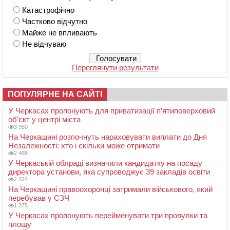
Катастрофічно
Частково відчутно
Майже не впливають
Не відчуваю
Переглянути результати
ПОПУЛЯРНЕ НА САЙТІ
У Черкасах пропонують для приватизації п’ятиповерховий
об’єкт у центрі міста
3 950
На Черкащині розпочнуть нараховувати виплати до Дня
Незалежності: хто і скільки може отримати
2 468
У Черкаській облраді визначили кандидатку на посаду
директора установи, яка супроводжує 39 закладів освіти
2 324
На Черкащині правоохоронці затримали військового, який
перебував у СЗЧ
1 375
У Черкасах пропонують перейменувати три провулки та
площу