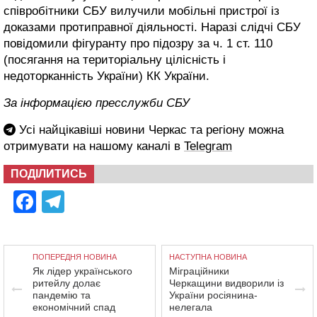
співробітники СБУ вилучили мобільні пристрої із
доказами протиправної діяльності. Наразі слідчі СБУ
повідомили фігуранту про підозру за ч. 1 ст. 110
(посягання на територіальну цілісність і
недоторканність України) КК України.
За інформацією пресслужби СБУ
Усі найцікавіші новини Черкас та регіону можна
отримувати на нашому каналі в
Telegram
ПОДІЛИТИСЬ
Facebook
Telegram
ПОПЕРЕДНЯ НОВИНА
НАСТУПНА НОВИНА
Як лідер українського
Міграційники
ритейлу долає
Черкащини видворили із
пандемію та
України росіянина-
економічний спад
нелегала