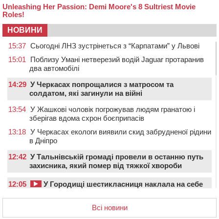
НОВИНИ
15:37
Сьогодні ЛНЗ зустрінеться з “Карпатами” у Львові
15:01
Поблизу Умані нетверезий водій Jaguar протаранив
два автомобілі
14:29
У Черкасах попрощалися з матросом та
солдатом, які загинули на війні
13:54
У Жашкові чоловік погрожував людям гранатою і
зберігав вдома схрон боєприпасів
13:18
У Черкасах екологи виявили скид забрудненої рідини
в Дніпро
12:42
У Тальнівській громаді провели в останню путь
захисника, який помер від тяжкої хвороби
12:05
У Городищі шестикласниця наклала на себе
руки: незадовго до трагедії її побили однолітки
(ВІДЕО)
Всі новини
12:00
Учителя Черкаської гімназії №31 відзначили Премією