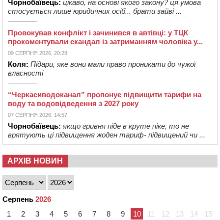
Чорнобаївець:
цікаво, на основі якого закону? ця умова
стосується лише юридичних осіб... брати зайві ...
Провокував конфлікт і зачинився в автівці: у ТЦК
прокоментували скандал із затриманням чоловіка у...
09 СЕРПНЯ 2026, 20:28
Коля:
Підари, яке вони мали право проникати до чужої
власності
“Черкасиводоканал” пропонує підвищити тарифи на
воду та водовідведення з 2027 року
07 СЕРПНЯ 2026, 14:57
Чорнобаївець:
якщо гривня піде в круте піке, то не
врятують ці підвищення жоден тариф- підвищений чи ...
АРХІВ НОВИН
Серпень
2026
1
2
3
4
5
6
7
8
9
10
11
12
13
14
15