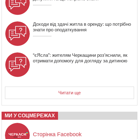
17:29
Апеляційний суд підтвердив стягнення майже 250
тис. грн шкоди за незаконний вилов риби
Доходи від здачі житла в оренду: що потрібно
знати про оподаткування
“єЯсла”: жителям Черкащини роз’яснили, як
отримати допомогу для догляду за дитиною
Читати ще
МИ У СОЦМЕРЕЖАХ
Сторінка Facebook