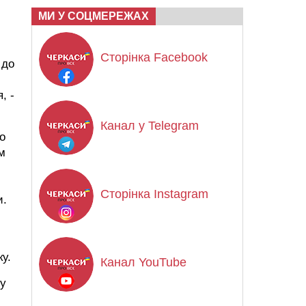
МИ У СОЦМЕРЕЖАХ
Сторінка Facebook
 до
, -
Канал у Telegram
о
м
Сторінка Instagram
и.
у.
Канал YouTube
ту