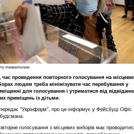
то тематичне
д час проведення повторного голосування на місцеви
борах людям треба мінімізувати час перебування у
иміщенні для голосування і утриматися від відвіданн
ких приміщень із дітьми.
передає "
Укрінформ
", про це інформує у
Фейсбуці
Офіс
будсмана.
овторне голосування з місцевих виборів має проводитис