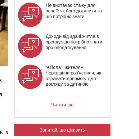
Не вистачає стажу для
пенсії: як його докупити та
що потрібно знати
Доходи від здачі житла в
оренду: що потрібно знати
про оподаткування
“єЯсла”: жителям
Черкащини роз’яснили, як
отримати допомогу для
х
догляду за дитиною
я
Читати ще
Запитай, що цікавить
ь із