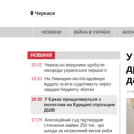
Черкаси
НОВИНИ
ВІЙНА В УКРАЇНІ
АНО
У
НОВИНИ
20:32
Черкаські вершники здобули
д
нагороди української першості
д
19:33
На Уманщині експосадовицю
відділу освіти судитимуть через
завдані бюджету збитки
14 Л
18:30
У Єрках прощатимуться з
полеглим на Курщині стрільцем
ДШВ
17:29
Апеляційний суд підтвердив
стягнення майже 250 тис. грн
шкоди за незаконний вилов риби