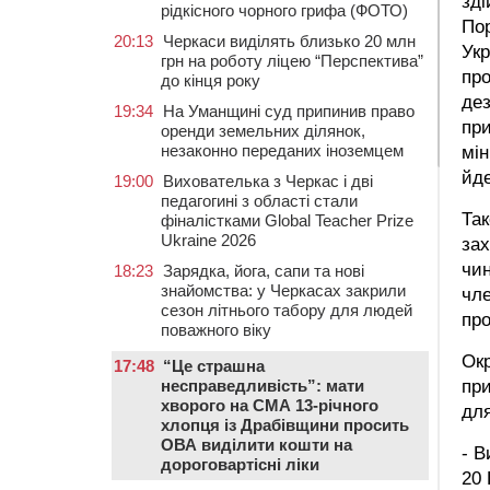
зді
рідкісного чорного грифа (ФОТО)
Пор
20:13
Черкаси виділять близько 20 млн
Укр
грн на роботу ліцею “Перспектива”
про
до кінця року
де
19:34
На Уманщині суд припинив право
при
оренди земельних ділянок,
незаконно переданих іноземцем
мін
йде
19:00
Вихователька з Черкас і дві
педагогині з області стали
Так
фіналістками Global Teacher Prize
Ukraine 2026
зах
чин
18:23
Зарядка, йога, сапи та нові
знайомства: у Черкасах закрили
чле
сезон літнього табору для людей
про
поважного віку
Окр
17:48
“Це страшна
несправедливість”: мати
при
хворого на СМА 13-річного
для
хлопця із Драбівщини просить
ОВА виділити кошти на
- В
дороговартісні ліки
20 