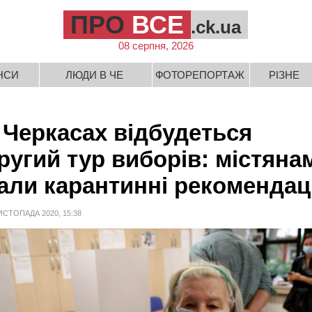
ПРО
ВСЕ
.ck.ua
08 серпня, 2026
НСИ
ЛЮДИ В ЧЕ
ФОТОРЕПОРТАЖ
РІЗНЕ
 Черкасах відбудеться
ругий тур виборів: містяна
али карантинні рекомендаці
ИСТОПАДА 2020, 15:38