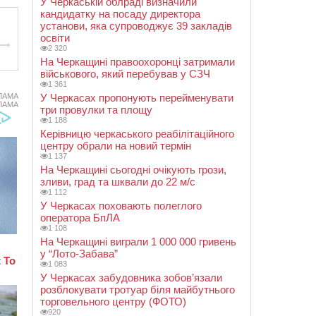
У Черкаській облраді визначили
кандидатку на посаду директора
установи, яка супроводжує 39 закладів
освіти
2 320
На Черкащині правоохоронці затримали
військового, який перебував у СЗЧ
1 361
ЛАМА
У Черкасах пропонують перейменувати
ЛАМА
три провулки та площу
1 188
Керівницю черкаського реабілітаційного
центру обрали на новий термін
1 137
На Черкащині сьогодні очікують грози,
зливи, град та шквали до 22 м/с
1 112
У Черкасах поховають полеглого
оператора БпЛА
1 108
На Черкащині виграли 1 000 000 гривень
у “Лото-Забава”
1 083
У Черкасах забудовника зобов’язали
розблокувати тротуар біля майбутнього
торговельного центру (ФОТО)
920