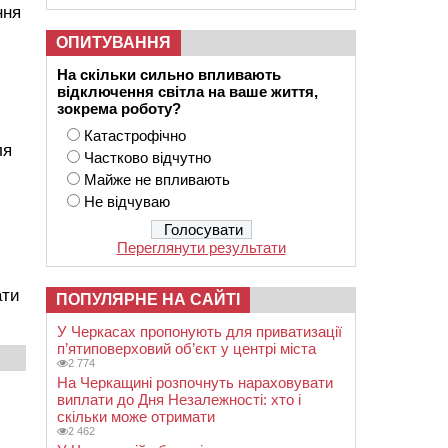
ння
и
ОПИТУВАННЯ
На скільки сильно впливають
відключення світла на ваше життя,
зокрема роботу?
Катастрофічно
ля
Частково відчутно
Майже не впливають
Не відчуваю
Переглянути результати
ати
ПОПУЛЯРНЕ НА САЙТІ
У Черкасах пропонують для приватизації
п’ятиповерховий об’єкт у центрі міста
2 774
На Черкащині розпочнуть нараховувати
виплати до Дня Незалежності: хто і
скільки може отримати
2 462