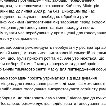
йсненням протиепідемічних заходів, передбачених
ядком, затвердженим постановою Кабінету Міністрів
аїни від 22 липня 2020 р. № 641. Виборцям під час
ведення голосування необхідно: обробити руки
зінфікуючими (антисептичними) засобами перед входом
міщення для голосування та після виходу з нього;
імізувати час перебування у приміщенні для голосування
ться у повідомленні.
ож виборцям рекомендують перебувати у респіраторі аб
исній масці, у тому числі виготовленій самостійно, таки
ом, щоб були прикриті рот та ніс. Але уточнюється, що
ни виборчої комісії можуть звернутися до виборців з
ханням тимчасово зняти маску для підтвердження особ
емо громадян просять утриматися від відвідування
міщень для голосування разом з дітьми і за можливості
 здійснення голосування використовувати особисту ручк
иборцям, які підлягають самоізоляції відповідно до пунк
Постанови, рекомендується здійснювати голосування за