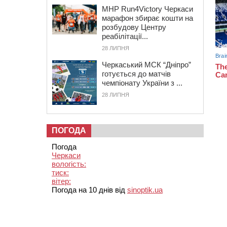
MHP Run4Victory Черкаси
марафон збирає кошти на
розбудову Центру
реабілітації...
28 ЛИПНЯ
Черкаський МСК “Дніпро”
готується до матчів
чемпіонату України з ...
28 ЛИПНЯ
ПОГОДА
Погода
Черкаси
вологість:
тиск:
вітер:
Погода на 10 днів від
sinoptik.ua