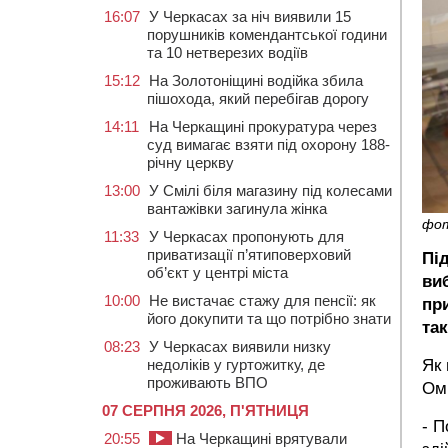
16:07
У Черкасах за ніч виявили 15
порушників комендантської години
та 10 нетверезих водіїв
15:12
На Золотоніщині водійка збила
пішохода, який перебігав дорогу
14:11
На Черкащині прокуратура через
суд вимагає взяти під охорону 188-
річну церкву
13:00
У Смілі біля магазину під колесами
вантажівки загинула жінка
фо
11:33
У Черкасах пропонують для
приватизації п’ятиповерховий
Пі
об’єкт у центрі міста
ви
10:00
Не вистачає стажу для пенсії: як
пр
його докупити та що потрібно знати
та
08:23
У Черкасах виявили низку
недоліків у гуртожитку, де
Як 
проживають ВПО
Ом
07 СЕРПНЯ 2026, П'ЯТНИЦЯ
- П
20:55
На Черкащині врятували