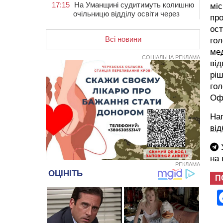
17:15
На Уманщині судитимуть колишню
міс
очільницю відділу освіти через
про
закупівлю електрики за завищеною
ост
ціною
Всі новини
гол
16:40
У Черкасах провели в останню
мед
путь двох загиблих воїнів
СОЦІАЛЬНА РЕКЛАМА
від
16:07
До 1 вересня у Черкасах
ріш
оновлюють дорожню розмітку біля
гол
навчальних закладів (ФОТОФАКТ)
Оф
15:39
На честь загиблого захисника і
чемпіона світу в Черкасах відкрили
На
спортивно-реабілітаційний центр
від
15:05
На Звенигородщині, попри
заборону міськради, проведуть
У
“Ше.Fest”
на
РЕКЛАМА
14:31
У Каневі аномальна спека
призвела до перебоїв у роботі
П
електромереж та комунальних
служб
14:02
На Черкащині намолотили перший
мільйон тонн зерна нового врожаю