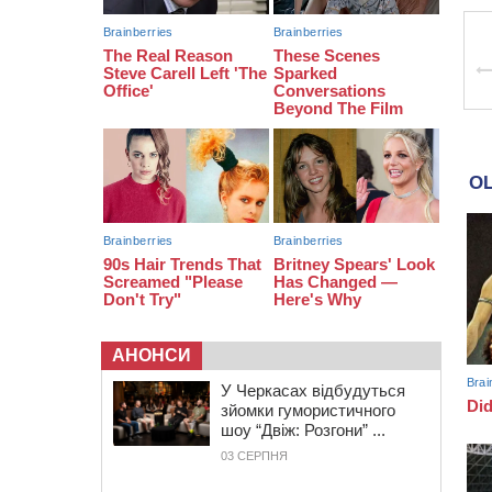
13:40
На Кам’янщині сталася масштабна
пожежа сміттєзвалища
АНОНСИ
У Черкасах відбудуться
зйомки гумористичного
шоу “Двіж: Розгони” ...
03 СЕРПНЯ