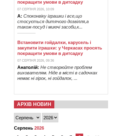
покращити умови в дитсадку
07 СЕРПНЯ 2026, 10:09
А:
Споконвіку іграшки і все,що
стосується дитячого дозвілля,а
також-посуд і миючі засоби,к...
Встановити гойдалки, карусель і
закупити іграшки: у Черкасах просять
покращити умови в дитсадку
07 СЕРПНЯ 2026, 09:36
Анатолій:
Не створюйте проблем
вихователям. Ніде в місті в садочках
немає ні гірок, ні гойдалок, ...
АРХІВ НОВИН
Серпень
2026