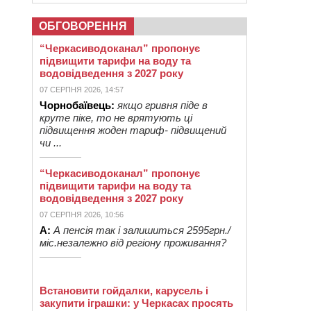
ОБГОВОРЕННЯ
“Черкасиводоканал” пропонує
підвищити тарифи на воду та
водовідведення з 2027 року
07 СЕРПНЯ 2026, 14:57
Чорнобаївець:
якщо гривня піде в
круте піке, то не врятують ці
підвищення жоден тариф- підвищений
чи ...
“Черкасиводоканал” пропонує
підвищити тарифи на воду та
водовідведення з 2027 року
07 СЕРПНЯ 2026, 10:56
А:
А пенсія так і залишиться 2595грн./
міс.незалежно від регіону проживання?
Встановити гойдалки, карусель і
закупити іграшки: у Черкасах просять