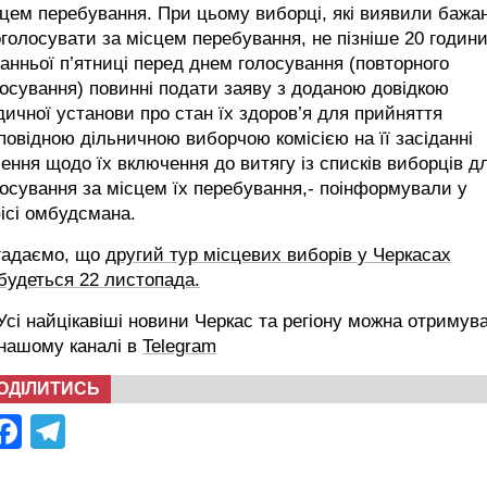
цем перебування. При цьому виборці, які виявили бажа
голосувати за місцем перебування, не пізніше 20 годин
анньої п’ятниці перед днем голосування (повторного
осування) повинні подати заяву з доданою довідкою
ичної установи про стан їх здоров’я для прийняття
повідною дільничною виборчою комісією на її засіданні
ення щодо їх включення до витягу із списків виборців д
осування за місцем їх перебування,- поінформували у
ісі омбудсмана.
гадаємо, що
другий тур місцевих виборів у Черкасах
будеться 22 листопада.
сі найцікавіші новини Черкас та регіону можна отримув
 нашому каналі в
Telegram
ОДІЛИТИСЬ
Facebook
Telegram