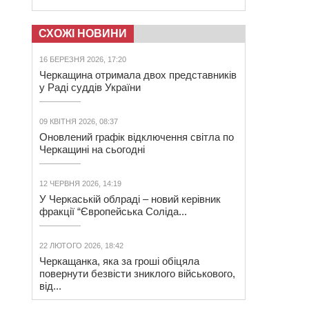
СХОЖІ НОВИНИ
16 БЕРЕЗНЯ 2026, 17:20
Черкащина отримала двох представників
у Раді суддів України
09 КВІТНЯ 2026, 08:37
Оновлений графік відключення світла по
Черкащині на сьогодні
12 ЧЕРВНЯ 2026, 14:19
У Черкаській облраді – новий керівник
фракції “Європейська Соліда...
22 ЛЮТОГО 2026, 18:42
Черкащанка, яка за гроші обіцяла
повернути безвісти зниклого військового,
від...