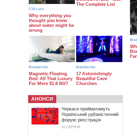
фіналістками Global Teacher Prize
Ukraine 2026
18:23
Зарядка, йога, сапи та нові
знайомства: у Черкасах закрили
сезон літнього табору для людей
поважного віку
АНОНСИ
Черкаси прийматимуть
Український урбаністичний
форум: реєстрація
10 СЕРПНЯ