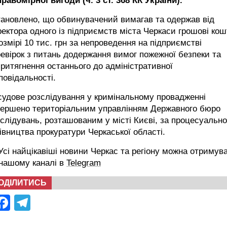
равомірної вигоди (ч. 3 ст. 368 КК України).
ановлено, що обвинувачений вимагав та одержав від
ектора одного із підприємств міста Черкаси грошові ко
озмірі 10 тис. грн за непроведення на підприємстві
евірок з питань додержання вимог пожежної безпеки та
ритягнення останнього до адміністративної
повідальності.
удове розслідування у кримінальному провадженні
вершено територіальним управлінням Державного бюро
слідувань, розташованим у місті Києві, за процесуально
івництва прокуратури Черкаської області.
сі найцікавіші новини Черкас та регіону можна отримув
 нашому каналі в
Telegram
ОДІЛИТИСЬ
Facebook
Telegram