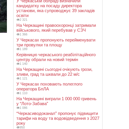
У Черкаській облраді визначили
кандидатку на посаду директора
установи, яка супроводжує 39 закладів
освіти
2 321
На Черкащині правоохоронці затримали
військового, який перебував у СЗЧ
1 366
У Черкасах пропонують перейменувати
три провулки та площу
1 189
Керівницю черкаського реабілітаційного
центру обрали на новий термін
1 140
На Черкащині сьогодні очікують грози,
зливи, град та шквали до 22 м/с
1 121
У Черкасах поховають полеглого
оператора БпЛА
1 110
На Черкащині виграли 1 000 000 гривень
у “Лото-Забава”
1 086
“Черкасиводоканал” пропонує підвищити
тарифи на воду та водовідведення з 2027
року
950