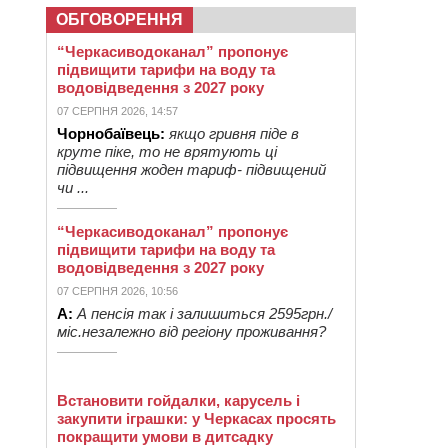
ОБГОВОРЕННЯ
“Черкасиводоканал” пропонує
підвищити тарифи на воду та
водовідведення з 2027 року
07 СЕРПНЯ 2026, 14:57
Чорнобаївець:
якщо гривня піде в
круте піке, то не врятують ці
підвищення жоден тариф- підвищений
чи ...
“Черкасиводоканал” пропонує
підвищити тарифи на воду та
водовідведення з 2027 року
07 СЕРПНЯ 2026, 10:56
А:
А пенсія так і залишиться 2595грн./
міс.незалежно від регіону проживання?
Встановити гойдалки, карусель і
закупити іграшки: у Черкасах просять
покращити умови в дитсадку