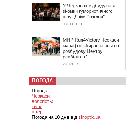
У Черкасах відбудуться
зйомки гумористичного
шоу “Двіж: Розгони” ...
03 СЕРПНЯ
MHP Run4Victory Черкаси
марафон збирає кошти на
розбудову Центру
реабілітації...
28 ЛИПНЯ
ПОГОДА
Погода
Черкаси
вологість:
тиск:
вітер:
Погода на 10 днів від
sinoptik.ua