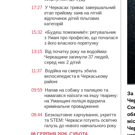
17:27
У Черкасах триває завершальний
етап прийому заяв на літній
відпочинок дітей пільгових
категорій
15:32
«Будеш пожежним!»: рятувальник
з Умані про професію, що почалася
з його власного порятунку
13:15
Від початку року на водоймах
Черкащини загинули 37 людей,
серед них 2 дітей
11:37
Водійка на смерть збила
велосипедиста в Черкаському
районі
09:59
Напав на собаку з палицею та
За
намагався наїхати на іншу тварину:
Че
на Уманщині поліція відкрила
кримінальне провадження
Со
об
08:44
Безкоштовне харчування, укриття
та STEM: Черкаси готують освітню
мі
галузь до нового навчального року
Че
08 СЕРПНЯ 2026, СУБОТА