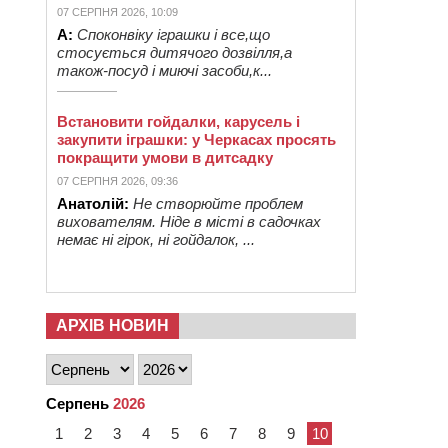
07 СЕРПНЯ 2026, 10:09
А:
Споконвіку іграшки і все,що
стосується дитячого дозвілля,а
також-посуд і миючі засоби,к...
Встановити гойдалки, карусель і
закупити іграшки: у Черкасах просять
покращити умови в дитсадку
07 СЕРПНЯ 2026, 09:36
Анатолій:
Не створюйте проблем
вихователям. Ніде в місті в садочках
немає ні гірок, ні гойдалок, ...
АРХІВ НОВИН
Серпень
2026
1
2
3
4
5
6
7
8
9
10