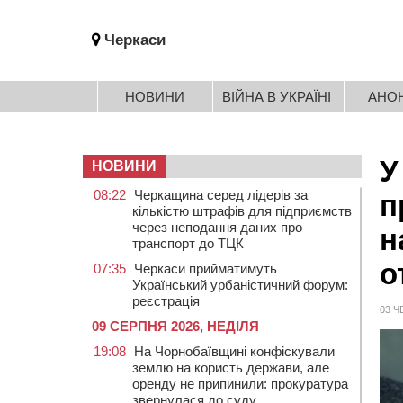
Черкаси
НОВИНИ
ВІЙНА В УКРАЇНІ
АНО
У
НОВИНИ
08:22
Черкащина серед лідерів за
п
кількістю штрафів для підприємств
через неподання даних про
н
транспорт до ТЦК
о
07:35
Черкаси прийматимуть
Український урбаністичний форум:
реєстрація
03 Ч
09 СЕРПНЯ 2026, НЕДІЛЯ
19:08
На Чорнобаївщині конфіскували
землю на користь держави, але
оренду не припинили: прокуратура
звернулася до суду