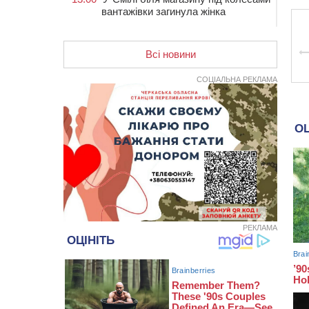
вантажівки загинула жінка
11:33
У Черкасах пропонують для
приватизації п’ятиповерховий
Всі новини
об’єкт у центрі міста
10:00
Не вистачає стажу для пенсії: як
СОЦІАЛЬНА РЕКЛАМА
його докупити та що потрібно знати
08:23
У Черкасах виявили низку
недоліків у гуртожитку, де
проживають ВПО
07 СЕРПНЯ 2026, П'ЯТНИЦЯ
20:55
На Черкащині врятували
рідкісного чорного грифа (ФОТО)
20:13
Черкаси виділять близько 20 млн
грн на роботу ліцею “Перспектива”
до кінця року
РЕКЛАМА
19:34
На Уманщині суд припинив право
оренди земельних ділянок,
незаконно переданих іноземцем
19:00
Вихователька з Черкас і дві
педагогині з області стали