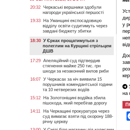
неп
20:32
Черкаські вершники здобули
Уст
нагороди української першості
дир
19:33
На Уманщині експосадовицю
у р
відділу освіти судитимуть через
завдані бюджету збитки
пер
неп
18:30
У Єрках прощатимуться з
від
полеглим на Курщині стрільцем
ДШВ
Дос
17:29
Апеляційний суд підтвердив
за
стягнення майже 250 тис. грн
роз
шкоди за незаконний вилов риби
кер
16:07
У Черкасах за ніч виявили 15
порушників комендантської години
У
та 10 нетверезих водіїв
на
15:12
На Золотоніщині водійка збила
пішохода, який перебігав дорогу
П
14:11
На Черкащині прокуратура через
суд вимагає взяти під охорону 188-
річну церкву
13:00
У Смілі біля магазину під колесами