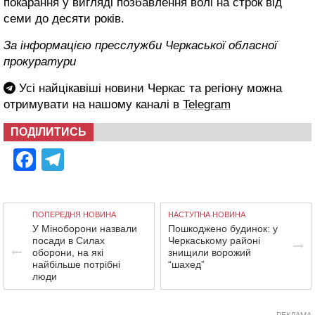
покарання у вигляді позбавлення волі на строк від
семи до десяти років.
За інформацією пресслужби Черкаської обласної
прокуратури
Усі найцікавіші новини Черкас та регіону можна
отримувати на нашому каналі в
Telegram
ПОДІЛИТИСЬ
Facebook
Telegram
ПОПЕРЕДНЯ НОВИНА
НАСТУПНА НОВИНА
У Міноборони назвали
Пошкоджено будинок: у
посади в Силах
Черкаському районі
оборони, на які
знищили ворожий
найбільше потрібні
“шахед”
люди
РЕКЛАМА