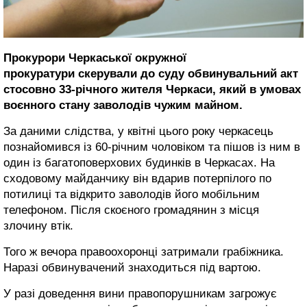
Прокурори Черкаської окружної
прокуратури скерували до суду обвинувальний акт
стосовно 33-річного жителя Черкаси, який в умовах
воєнного стану заволодів чужим майном.
За даними слідства, у квітні цього року черкасець
познайомився із 60-річним чоловіком та пішов із ним в
один із багатоповерхових будинків в Черкасах. На
сходовому майданчику він вдарив потерпілого по
потилиці та відкрито заволодів його мобільним
телефоном. Після скоєного громадянин з місця
злочину втік.
Того ж вечора правоохоронці затримали грабіжника.
Наразі обвинувачений знаходиться під вартою.
У разі доведення вини правопорушникам загрожує