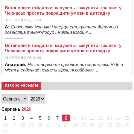
Встановити гойдалки, карусель і закупити іграшки: у
Черкасах просять покращити умови в дитсадку
07 СЕРПНЯ 2026, 10:09
А:
Споконвіку іграшки і все,що стосується дитячого
дозвілля,а також-посуд і миючі засоби,к...
Встановити гойдалки, карусель і закупити іграшки: у
Черкасах просять покращити умови в дитсадку
07 СЕРПНЯ 2026, 09:36
Анатолій:
Не створюйте проблем вихователям. Ніде в
місті в садочках немає ні гірок, ні гойдалок, ...
АРХІВ НОВИН
Серпень
2026
1
2
3
4
5
6
7
8
9
10
11
12
13
14
15
16
17
18
19
20
21
22
23
24
25
26
27
28
29
30
31