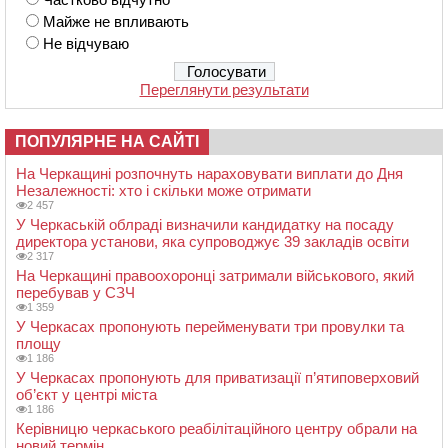
Майже не впливають
Не відчуваю
Переглянути результати
ПОПУЛЯРНЕ НА САЙТІ
На Черкащині розпочнуть нараховувати виплати до Дня
Незалежності: хто і скільки може отримати
2 457
У Черкаській облраді визначили кандидатку на посаду
директора установи, яка супроводжує 39 закладів освіти
2 317
На Черкащині правоохоронці затримали військового, який
перебував у СЗЧ
1 359
У Черкасах пропонують перейменувати три провулки та
площу
1 186
У Черкасах пропонують для приватизації п’ятиповерховий
об’єкт у центрі міста
1 186
Керівницю черкаського реабілітаційного центру обрали на
новий термін