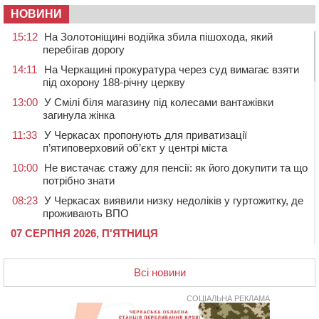
НОВИНИ
15:12
На Золотоніщині водійка збила пішохода, який
перебігав дорогу
14:11
На Черкащині прокуратура через суд вимагає взяти
під охорону 188-річну церкву
13:00
У Смілі біля магазину під колесами вантажівки
загинула жінка
11:33
У Черкасах пропонують для приватизації
п’ятиповерховий об’єкт у центрі міста
10:00
Не вистачає стажу для пенсії: як його докупити та що
потрібно знати
08:23
У Черкасах виявили низку недоліків у гуртожитку, де
проживають ВПО
07 СЕРПНЯ 2026, П'ЯТНИЦЯ
20:55
На Черкащині врятували рідкісного чорного грифа
(ФОТО)
Всі новини
20:13
Черкаси виділять близько 20 млн грн на роботу
ліцею “Перспектива” до кінця року
СОЦІАЛЬНА РЕКЛАМА