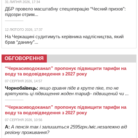
31 ЛИПНЯ 2026, 17:34
ДБР провело масштабну спецоперацію “Чесний призов”:
підозри отрим...
12 ЛЮТОГО 2026, 17:37
На Черкащині судитимуть керівника надлісництва, який
брав “данину”...
ОБГОВОРЕННЯ
“Черкасиводоканал” пропонує підвищити тарифи на
воду та водовідведення з 2027 року
07 СЕРПНЯ 2026, 14:57
Чорнобаївець:
якщо гривня піде в круте піке, то не
врятують ці підвищення жоден тариф- підвищений чи ...
“Черкасиводоканал” пропонує підвищити тарифи на
воду та водовідведення з 2027 року
07 СЕРПНЯ 2026, 10:56
А:
А пенсія так і залишиться 2595грн./міс.незалежно від
регіону проживання?