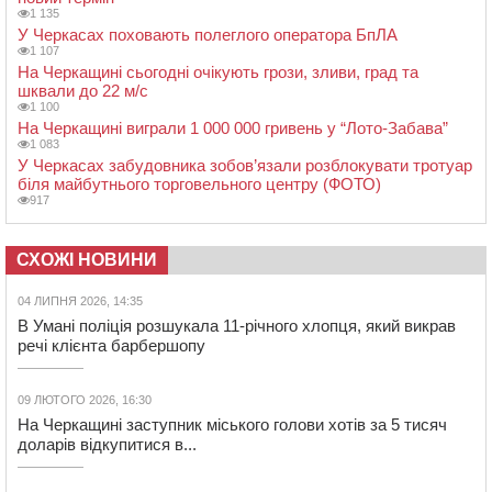
1 135
У Черкасах поховають полеглого оператора БпЛА
1 107
На Черкащині сьогодні очікують грози, зливи, град та
шквали до 22 м/с
1 100
На Черкащині виграли 1 000 000 гривень у “Лото-Забава”
1 083
У Черкасах забудовника зобов’язали розблокувати тротуар
біля майбутнього торговельного центру (ФОТО)
917
СХОЖІ НОВИНИ
04 ЛИПНЯ 2026, 14:35
В Умані поліція розшукала 11-річного хлопця, який викрав
речі клієнта барбершопу
09 ЛЮТОГО 2026, 16:30
На Черкащині заступник міського голови хотів за 5 тисяч
доларів відкупитися в...