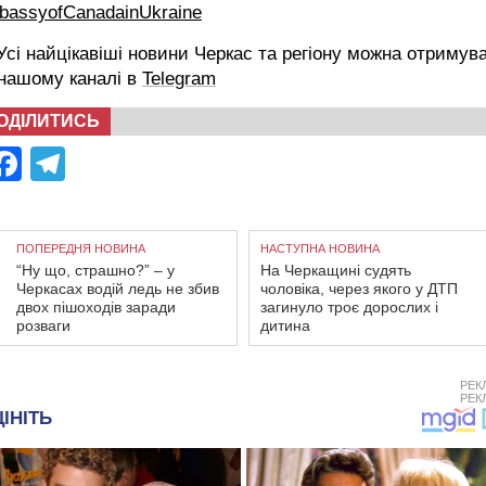
bassyofCanadainUkraine
сі найцікавіші новини Черкас та регіону можна отримув
 нашому каналі в
Telegram
ОДІЛИТИСЬ
Facebook
Telegram
ПОПЕРЕДНЯ НОВИНА
НАСТУПНА НОВИНА
“Ну що, страшно?” – у
На Черкащині судять
Черкасах водій ледь не збив
чоловіка, через якого у ДТП
двох пішоходів заради
загинуло троє дорослих і
розваги
дитина
РЕК
РЕК