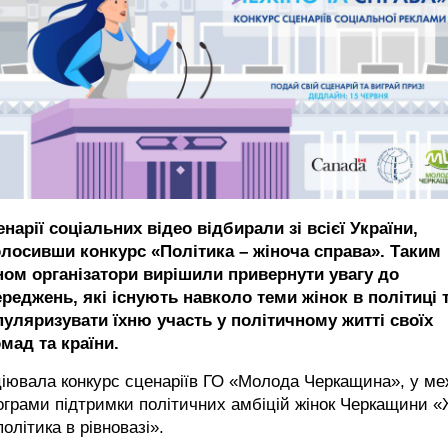
нарії соціальних відео відбирали зі всієї України,
олосивши конкурс «Політика – жіноча справа». Таким
ном організатори вирішили привернути увагу до
реджень, які існують навколо теми жінок в політиці 
пуляризувати їхню участь у політичному житті своїх
мад та країни.
ціювала конкурс сценаріїв ГО «Молода Черкащина», у м
грами підтримки політичних амбіцій жінок Черкащини «
політика в рівновазі».