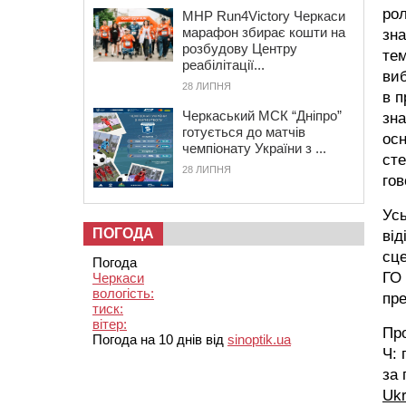
рол
MHP Run4Victory Черкаси
марафон збирає кошти на
зна
розбудову Центру
тем
реабілітації...
виб
28 ЛИПНЯ
в п
Черкаський МСК “Дніпро”
зна
готується до матчів
осн
чемпіонату України з ...
сте
28 ЛИПНЯ
гов
Усь
ПОГОДА
від
сце
Погода
ГО 
Черкаси
вологість:
пре
тиск:
вітер:
Про
Погода на 10 днів від
sinoptik.ua
Ч: 
за 
Ukr