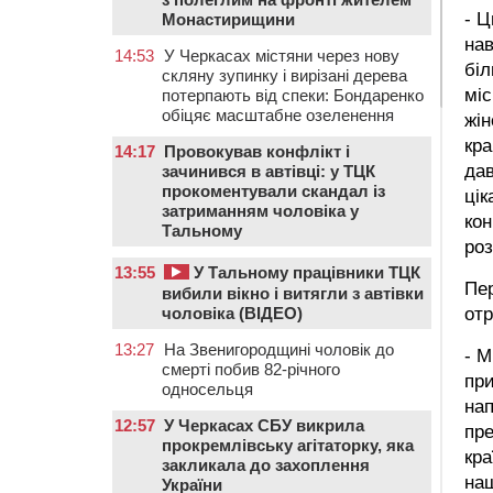
- Ц
Монастирищини
нав
14:53
У Черкасах містяни через нову
біл
скляну зупинку і вирізані дерева
міс
потерпають від спеки: Бондаренко
обіцяє масштабне озеленення
жін
кра
14:17
Провокував конфлікт і
да
зачинився в автівці: у ТЦК
прокоментували скандал із
цік
затриманням чоловіка у
кон
Тальному
ро
13:55
У Тальному працівники ТЦК
Пер
вибили вікно і витягли з автівки
чоловіка (ВІДЕО)
отр
13:27
На Звенигородщині чоловік до
- М
смерті побив 82-річного
при
односельця
нап
12:57
У Черкасах СБУ викрила
пре
прокремлівську агітаторку, яка
кра
закликала до захоплення
наш
України