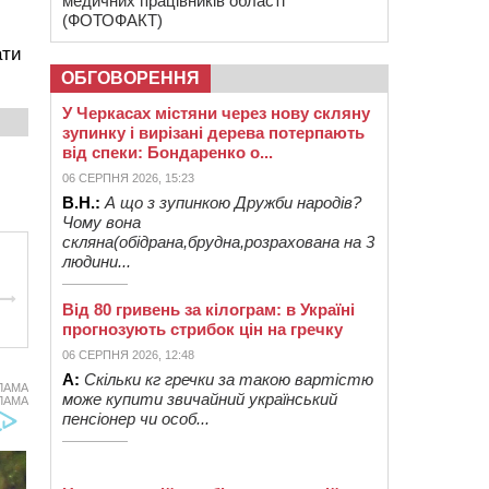
медичних працівників області
(ФОТОФАКТ)
ати
ОБГОВОРЕННЯ
У Черкасах містяни через нову скляну
зупинку і вирізані дерева потерпають
від спеки: Бондаренко о...
06 СЕРПНЯ 2026, 15:23
В.Н.:
А що з зупинкою Дружби народів?
Чому вона
скляна(обідрана,брудна,розрахована на 3
людини...
Від 80 гривень за кілограм: в Україні
прогнозують стрибок цін на гречку
06 СЕРПНЯ 2026, 12:48
А:
Скільки кг гречки за такою вартістю
ЛАМА
може купити звичайний український
ЛАМА
пенсіонер чи особ...