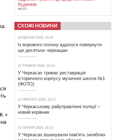
будинків
885
СХОЖІ НОВИНИ
ла
24 КВІТНЯ 2026, 19:37
Із ворожого полону вдалося повернути
ще десятьох черкащан
27 ТРАВНЯ 2026, 18:13
У Черкасах триває реставрація
історичного корпусу музичної школи №1
(ФОТО)
ася
ють
12 ЛЮТОГО 2026, 10:17
У Черкаському райуправлінні поліції –
новий керівник
Ж +
ина
10 ЛИПНЯ 2026, 16:14
У Черкасах вшанували пам’ять загиблих