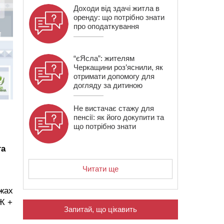
Доходи від здачі житла в
оренду: що потрібно знати
про оподаткування
“єЯсла”: жителям
Черкащини роз’яснили, як
отримати допомогу для
догляду за дитиною
Не вистачає стажу для
пенсії: як його докупити та
що потрібно знати
та
Читати ще
ежах
Ж +
Запитай, що цікавить