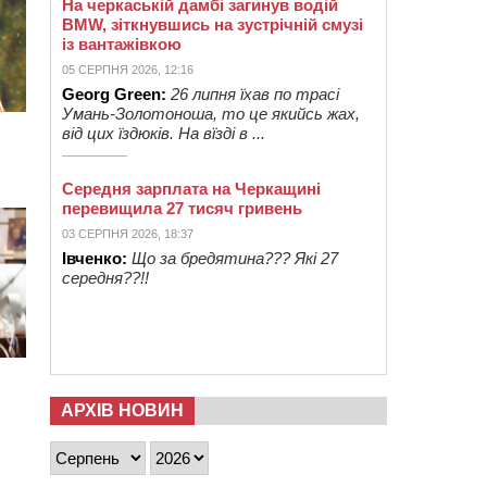
На черкаській дамбі загинув водій
BMW, зіткнувшись на зустрічній смузі
із вантажівкою
05 СЕРПНЯ 2026, 12:16
Georg Green:
26 липня їхав по трасі
Умань-Золотоноша, то це якийсь жах,
від цих їздюків. На вїзді в ...
Середня зарплата на Черкащині
перевищила 27 тисяч гривень
03 СЕРПНЯ 2026, 18:37
Івченко:
Що за бредятина??? Які 27
середня??!!
АРХІВ НОВИН