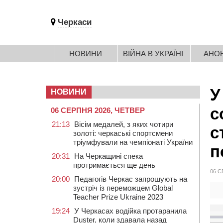
Черкаси
НОВИНИ
ВІЙНА В УКРАЇНІ
АНО
У
НОВИНИ
с
06 СЕРПНЯ 2026, ЧЕТВЕР
21:13
Вісім медалей, з яких чотири
с
золоті: черкаські спортсмени
тріумфували на чемпіонаті України
п
20:31
На Черкащині спека
протримається ще день
06 С
20:00
Педагогів Черкас запрошують на
зустріч із переможцем Global
Teacher Prize Ukraine 2023
19:24
У Черкасах водійка протаранила
Duster, коли здавала назад