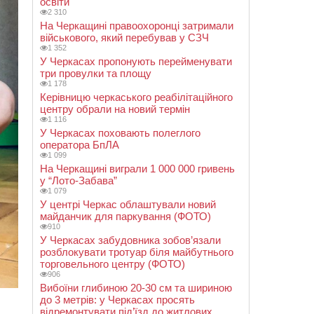
освіти
2 310
На Черкащині правоохоронці затримали
військового, який перебував у СЗЧ
1 352
У Черкасах пропонують перейменувати
три провулки та площу
1 178
Керівницю черкаського реабілітаційного
центру обрали на новий термін
1 116
У Черкасах поховають полеглого
оператора БпЛА
1 099
На Черкащині виграли 1 000 000 гривень
у “Лото-Забава”
1 079
У центрі Черкас облаштували новий
майданчик для паркування (ФОТО)
910
У Черкасах забудовника зобов’язали
розблокувати тротуар біля майбутнього
торговельного центру (ФОТО)
906
Вибоїни глибиною 20-30 см та шириною
до 3 метрів: у Черкасах просять
відремонтувати під’їзд до житлових