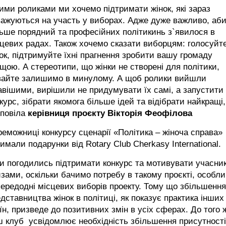
ими роликами ми хочемо підтримати жінок, які зараз
ажуються на участь у виборах. Адже дуже важливо, аб
ьше порядний та професійних політикинь з`явилося в
цевих радах. Також хочемо сказати виборцям: голосуйте
ок, підтримуйте їхні прагнення зробити вашу громаду
щою. А стереотипи, що жінки не створені для політики,
вайте залишимо в минулому. А щоб ролики вийшли
авішими, вирішили не придумувати їх самі, а запустити
курс, зібрати якомога більше ідей та відібрати найкращі,
зповіла
керівниця проєкту Вікторія Феофілова
еможниці конкурсу сценарії «Політика – жіноча справа»
имали подарунки від Rotary Club Cherkasy International.
и погодились підтримати конкурс та мотивувати учасник
зами, оскільки бачимо потребу в такому проєкті, особл
ередодні місцевих виборів проекту. Тому що збільшення
дставництва жінок в політиці, як показує практика інших
їн, призведе до позитивних змін в усіх сферах. До того 
 клуб усвідомлює необхідність збільшення присутності