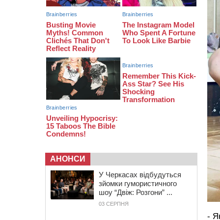
тис грн штрафу за незаконні зміни
до договору
08:20
Обрано претендента на посаду
директора Мокрокалигірського
психоневрологічного інтернату
07:23
Уманські міграційники видворили з
країни грузина, який відсидів
термін у колонії
АНОНСИ
У Черкасах відбудуться
зйомки гумористичного
шоу “Двіж: Розгони” ...
03 СЕРПНЯ
- Я