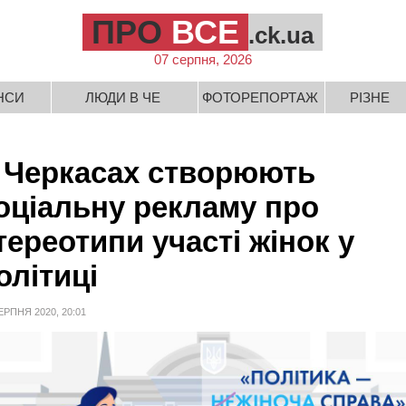
ПРО
ВСЕ
.ck.ua
07 серпня, 2026
НСИ
ЛЮДИ В ЧЕ
ФОТОРЕПОРТАЖ
РІЗНЕ
 Черкасах створюють
оціальну рекламу про
тереотипи участі жінок у
олітиці
ЕРПНЯ 2020, 20:01