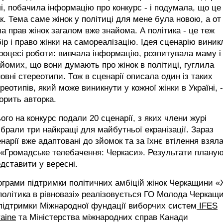
і, побачила інформацію про конкурс - і подумала, що це
к. Тема саме жінок у політиці для мене була новою, а от
а прав жінок загалом вже знайома. А політика - це теж
ір і право жінки на самореалізацію. Ідея сценарію виник
роцесі роботи: вивчала інформацію, розпитувала маму і
йомих, що вони думають про жінок в політиці, гуглила
овні стереотипи. Тож в сценарії описала один із таких
реотипів, який може виникнути у кожної жінки в Україні, -
орить авторка.
ого на конкурс подали 20 сценарії, з яких члени журі
ібрали три найкращі для майбутньої екранізації. Зараз
нарії вже адаптовані до зйомок та за їхнє втілення взял
«Громадське телебачення: Черкаси». Результати плану
дставити у вересні.
грами підтримки політичних амбіцій жінок Черкащини «
політика в рівновазі» реалізовується ГО Молода Черкащ
підтримки Міжнародної фундації виборчих систем
IFES
aine
та Міністерства міжнародних справ Канади