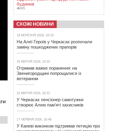
будинків
885
СХОЖІ НОВИНИ
18 БЕРЕЗНЯ 2026, 10:19
На Алеї Героїв у Черкасах розпочали
заміну пошкоджених прапорів
26 КВІТНЯ 2026, 10:15
Отримав важке поранення: на
Звенигородщині попрощалися із
ветераном
22 КВІТНЯ 2026, 20:22
У Черкасах пенсіонер самотужки
ати
створює Алею пам’яті захисників
17 ЧЕРВНЯ 2026, 16:46
У Каневі виконком підтримав петицію про