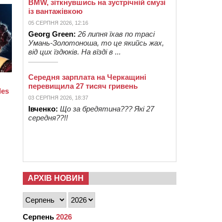
BMW, зіткнувшись на зустрічній смузі
із вантажівкою
05 СЕРПНЯ 2026, 12:16
Georg Green:
26 липня їхав по трасі
Умань-Золотоноша, то це якийсь жах,
від цих їздюків. На вїзді в ...
Середня зарплата на Черкащині
перевищила 27 тисяч гривень
03 СЕРПНЯ 2026, 18:37
Івченко:
Що за бредятина??? Які 27
середня??!!
АРХІВ НОВИН
Серпень
2026