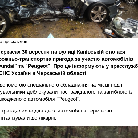
о пресслужби
еркасах 30 вересня на вулиці Канівській сталася
рожньо-транспортна пригода за участю автомобілів
yundai" та "Peugeot". Про це інформують у пресслужб
СНС України в Черкаській області.
допомогою спеціального обладнання на місці події
увальники деблокували постраждалого та загиблого із
кодженого автомобіля "Peugeot".
траждалих водіїв двох автомобілів терміново
піталізували до лікарні.