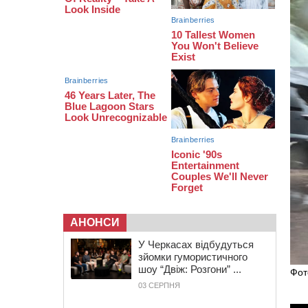
07:23
Уманські міграційники видворили з
країни грузина, який відсидів
термін у колонії
05 СЕРПНЯ 2026, СЕРЕДА
20:28
Наступні два дні на Черкащині
прогнозують пік африканського
“пекла”
АНОНСИ
У Черкасах відбудуться
зйомки гумористичного
шоу “Двіж: Розгони” ...
Фот
03 СЕРПНЯ