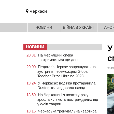
Черкаси
НОВИНИ
ВІЙНА В УКРАЇНІ
АНО
У
НОВИНИ
20:31
На Черкащині спека
с
протримається ще день
20:00
Педагогів Черкас запрошують на
30 В
зустріч із переможцем Global
Teacher Prize Ukraine 2023
19:24
У Черкасах водійка протаранила
Duster, коли здавала назад
18:50
На Черкащині з початку року
зросла кількість постраждалих від
укусів тварин
18:15
Черкаська тренувальна квартира