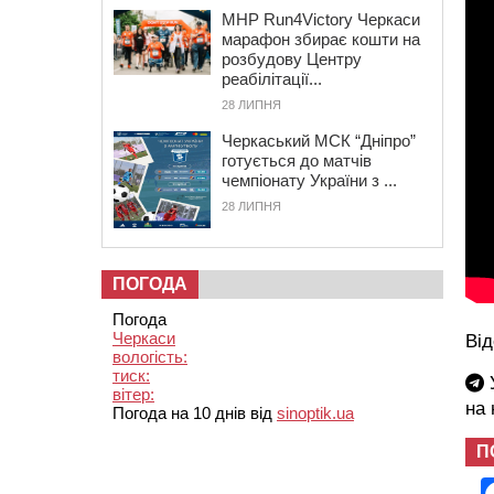
MHP Run4Victory Черкаси
марафон збирає кошти на
розбудову Центру
реабілітації...
28 ЛИПНЯ
Черкаський МСК “Дніпро”
готується до матчів
чемпіонату України з ...
28 ЛИПНЯ
ПОГОДА
Погода
Черкаси
Від
вологість:
тиск:
У
вітер:
на
Погода на 10 днів від
sinoptik.ua
П