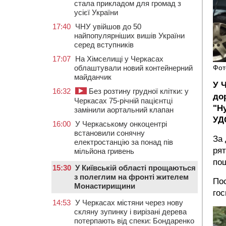
стала прикладом для громад з
усієї України
17:40
ЧНУ увійшов до 50
найпопулярніших вишів України
серед вступників
17:07
На Хімселищі у Черкасах
облаштували новий контейнерний
Фот
майданчик
У Ч
16:32
Без розтину грудної клітки: у
до
Черкасах 75-річній пацієнтці
"H
замінили аортальний клапан
УД
16:00
У Черкаському онкоцентрі
встановили сонячну
За 
електростанцію за понад пів
рят
мільйона гривень
пош
15:30
У Київській області прощаються
з полеглим на фронті жителем
Пос
Монастирищини
гос
14:53
У Черкасах містяни через нову
скляну зупинку і вирізані дерева
потерпають від спеки: Бондаренко