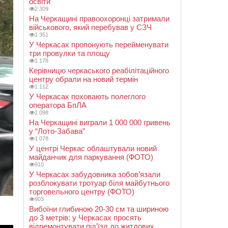
освіти
2 309
На Черкащині правоохоронці затримали
військового, який перебував у СЗЧ
1 351
У Черкасах пропонують перейменувати
три провулки та площу
1 178
Керівницю черкаського реабілітаційного
центру обрали на новий термін
1 112
У Черкасах поховають полеглого
оператора БпЛА
1 098
На Черкащині виграли 1 000 000 гривень
у “Лото-Забава”
1 078
У центрі Черкас облаштували новий
майданчик для паркування (ФОТО)
910
У Черкасах забудовника зобов’язали
розблокувати тротуар біля майбутнього
торговельного центру (ФОТО)
903
Вибоїни глибиною 20-30 см та шириною
до 3 метрів: у Черкасах просять
відремонтувати під’їзд до житлових