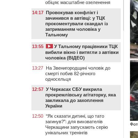
обіцяє масштабне озеленення
14:17
Провокував конфлікт і
зачинився в автівці: у ТЦК
прокоментували скандал із
затриманням чоловіка у
Тальному
13:55
У Тальному працівники ТЦК
вибили вікно і витягли з автівки
чоловіка (ВІДЕО)
13:27
На Звенигородщині чоловік до
смерті побив 82-річного
односельця
12:57
У Черкасах СБУ викрила
прокремлівську агітаторку, яка
закликала до захоплення
України
12:50
“Як сказати дитині, що тато
загинув?”: для вихователів
Фот
Черкащини запускають серію
унікальних тренінгів