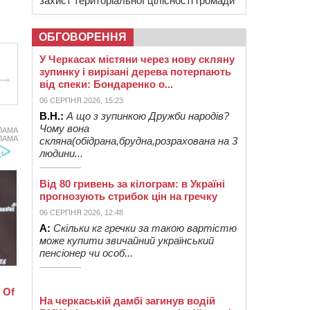
захист територіальної цілісності громади
ОБГОВОРЕННЯ
У Черкасах містяни через нову скляну
зупинку і вирізані дерева потерпають
від спеки: Бондаренко о...
06 СЕРПНЯ 2026, 15:23
В.Н.:
А що з зупинкою Дружби народів?
Чому вона
ЛАМА
ЛАМА
скляна(обідрана,брудна,розрахована на 3
людини...
Від 80 гривень за кілограм: в Україні
прогнозують стрибок цін на гречку
06 СЕРПНЯ 2026, 12:48
А:
Скільки кг гречки за такою вартістю
може купити звичайний український
пенсіонер чи особ...
На черкаській дамбі загинув водій