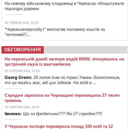
На новому військовому кладовищі в Черкасах облаштували
пішохідні доріжки
05 ТРАВНЯ 2026, 18:30
“Черкасиенергозбут” виплатив половину коштів за
“зеленим...
ОБГОВОРЕННЯ
На черкаській дамбі загинув водій BMW, зіткнувшись на
зустрічній смузі із вантажівкою
05 СЕРПНЯ 2026, 12:16
Georg Green:
26 липня їхав по трасі Умань-Золотоноша,
то це якийсь жах, від цих їздюків. На вїзді в ...
Середня зарплата на Черкащині перевищила 27 тисяч
гривень
03 СЕРПНЯ 2026, 18:37
Івченко:
Що за бредятина??? Які 27 середня??!!
У Черкасах поліція перевірила понад 100 осіб та 12