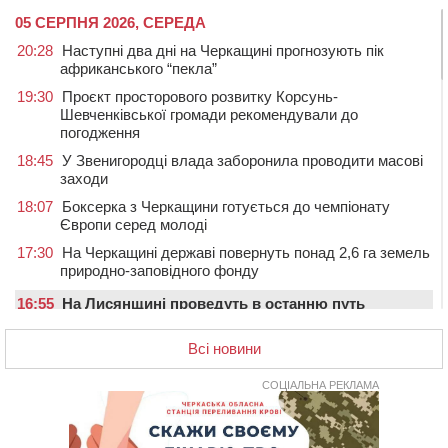
05 СЕРПНЯ 2026, СЕРЕДА
20:28
Наступні два дні на Черкащині прогнозують пік
африканського “пекла”
19:30
Проєкт просторового розвитку Корсунь-
Шевченківської громади рекомендували до
погодження
18:45
У Звенигородці влада заборонила проводити масові
заходи
18:07
Боксерка з Черкащини готується до чемпіонату
Європи серед молоді
17:30
На Черкащині державі повернуть понад 2,6 га земель
природно-заповідного фонду
16:55
На Лисянщині проведуть в останню путь
полеглого внаслідок атаки FPV-дрона воїна
Всі новини
16:16
У Дахнівському лісництві екоінспектори натрапили на
незаконне будівництво
СОЦІАЛЬНА РЕКЛАМА
15:38
У лікарні померла жінка, яку на пішохідному переході
в Черкаському районі збила автівка
15:08
Від Чернівців до Бакоти: пів сотні працівників