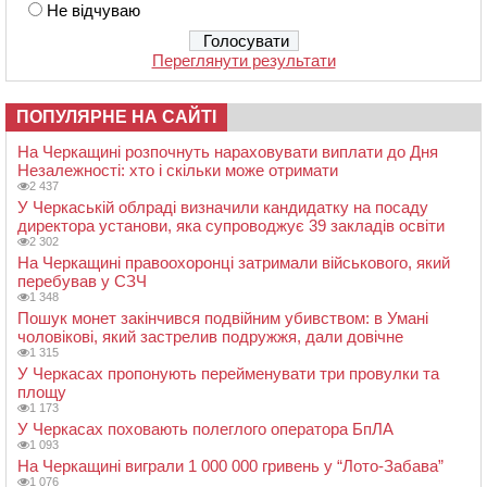
Не відчуваю
Переглянути результати
ПОПУЛЯРНЕ НА САЙТІ
На Черкащині розпочнуть нараховувати виплати до Дня
Незалежності: хто і скільки може отримати
2 437
У Черкаській облраді визначили кандидатку на посаду
директора установи, яка супроводжує 39 закладів освіти
2 302
На Черкащині правоохоронці затримали військового, який
перебував у СЗЧ
1 348
Пошук монет закінчився подвійним убивством: в Умані
чоловікові, який застрелив подружжя, дали довічне
1 315
У Черкасах пропонують перейменувати три провулки та
площу
1 173
У Черкасах поховають полеглого оператора БпЛА
1 093
На Черкащині виграли 1 000 000 гривень у “Лото-Забава”
1 076