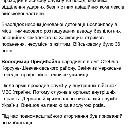
Проходив військову службу на посаді механіка
відділення ударних безпілотних авіаційних комплексів
військової частини.
Внаслідок несанкціонованої детонації боєприпасу в
місці тимчасового розташування взводу безпілотних
авіаційних комплексів на Харківщині отримав
поранення, несумісні з життям. Військовому було 36
років.
Володимир Придибайло
народився в смт Стеблів
Корсунь-Шевченківського району. Закінчив Черкаське
середнє професійно-технічне училище.
Після армії проходив службу у внутрішніх військах
МВС України. Потому служив в органах внутрішніх
справ та Державній кримінально-виконавчій службі
України. Вийшов на пенсію за вислугою років.
Під час повномасштабного вторгнення був призваний
по мобілізації.