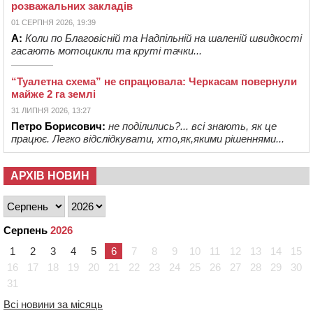
розважальних закладів
01 СЕРПНЯ 2026, 19:39
А:
Коли по Благовісній та Надпільній на шаленій швидкості
гасають мотоцикли та круті тачки...
“Туалетна схема” не спрацювала: Черкасам повернули
майже 2 га землі
31 ЛИПНЯ 2026, 13:27
Петро Борисович:
не поділились?... всі знають, як це
працює. Легко відслідкувати, хто,як,якими рішеннями...
АРХІВ НОВИН
Серпень
2026
1
2
3
4
5
6
7
8
9
10
11
12
13
14
15
16
17
18
19
20
21
22
23
24
25
26
27
28
29
30
31
Всі новини за місяць