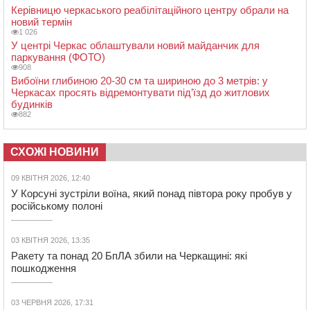
Керівницю черкаського реабілітаційного центру обрали на
новий термін
1 026
У центрі Черкас облаштували новий майданчик для
паркування (ФОТО)
908
Вибоїни глибиною 20-30 см та шириною до 3 метрів: у
Черкасах просять відремонтувати під’їзд до житлових
будинків
882
СХОЖІ НОВИНИ
09 КВІТНЯ 2026, 12:40
У Корсуні зустріли воїна, який понад півтора року пробув у
російському полоні
03 КВІТНЯ 2026, 13:35
Ракету та понад 20 БпЛА збили на Черкащині: які
пошкодження
03 ЧЕРВНЯ 2026, 17:31