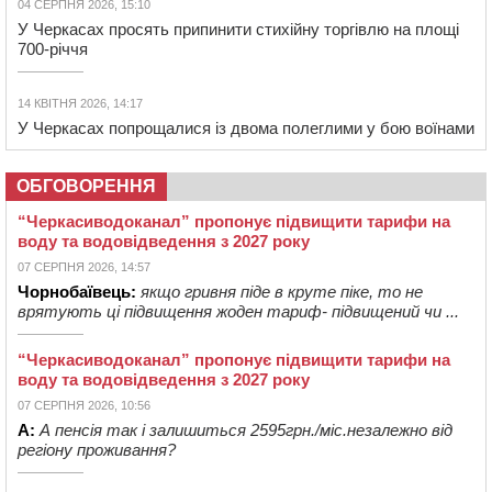
04 СЕРПНЯ 2026, 15:10
У Черкасах просять припинити стихійну торгівлю на площі
700-річчя
14 КВІТНЯ 2026, 14:17
У Черкасах попрощалися із двома полеглими у бою воїнами
ОБГОВОРЕННЯ
“Черкасиводоканал” пропонує підвищити тарифи на
воду та водовідведення з 2027 року
07 СЕРПНЯ 2026, 14:57
Чорнобаївець:
якщо гривня піде в круте піке, то не
врятують ці підвищення жоден тариф- підвищений чи ...
“Черкасиводоканал” пропонує підвищити тарифи на
воду та водовідведення з 2027 року
07 СЕРПНЯ 2026, 10:56
А:
А пенсія так і залишиться 2595грн./міс.незалежно від
регіону проживання?