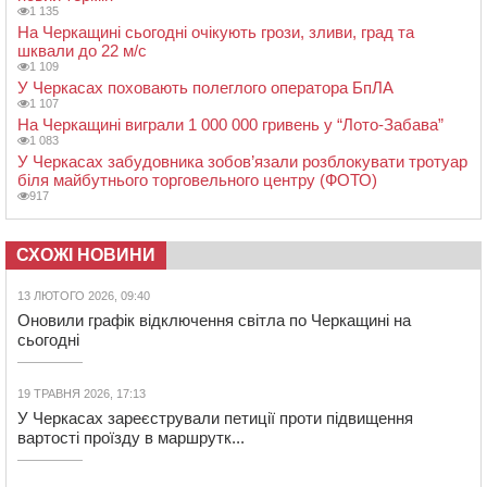
1 135
На Черкащині сьогодні очікують грози, зливи, град та
шквали до 22 м/с
1 109
У Черкасах поховають полеглого оператора БпЛА
1 107
На Черкащині виграли 1 000 000 гривень у “Лото-Забава”
1 083
У Черкасах забудовника зобов’язали розблокувати тротуар
біля майбутнього торговельного центру (ФОТО)
917
СХОЖІ НОВИНИ
13 ЛЮТОГО 2026, 09:40
Оновили графік відключення світла по Черкащині на
сьогодні
19 ТРАВНЯ 2026, 17:13
У Черкасах зареєстрували петиції проти підвищення
вартості проїзду в маршрутк...