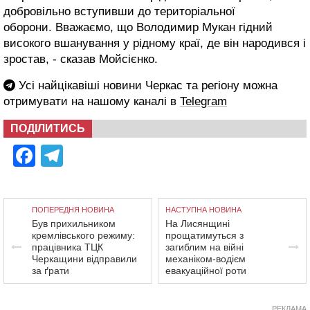
добровільно вступивши до територіальної
оборони. Вважаємо, що Володимир Мукан гідний
високого вшанування у рідному краї, де він народився і
зростав, - сказав Мойсієнко.
Усі найцікавіші новини Черкас та регіону можна
отримувати на нашому каналі в
Telegram
ПОДІЛИТИСЬ
Facebook
Telegram
ПОПЕРЕДНЯ НОВИНА
НАСТУПНА НОВИНА
Був прихильником
На Лисянщині
кремлівського режиму:
прощатимуться з
працівника ТЦК
загиблим на війні
Черкащини відправили
механіком-водієм
за ґрати
евакуаційної роти
РЕКЛАМА