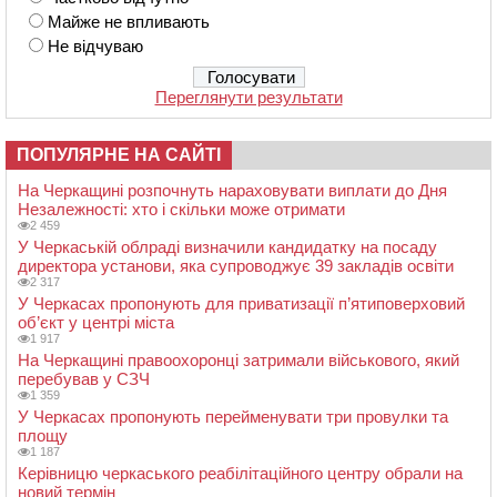
Майже не впливають
Не відчуваю
Переглянути результати
ПОПУЛЯРНЕ НА САЙТІ
На Черкащині розпочнуть нараховувати виплати до Дня
Незалежності: хто і скільки може отримати
2 459
У Черкаській облраді визначили кандидатку на посаду
директора установи, яка супроводжує 39 закладів освіти
2 317
У Черкасах пропонують для приватизації п’ятиповерховий
об’єкт у центрі міста
1 917
На Черкащині правоохоронці затримали військового, який
перебував у СЗЧ
1 359
У Черкасах пропонують перейменувати три провулки та
площу
1 187
Керівницю черкаського реабілітаційного центру обрали на
новий термін