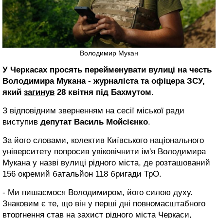
Володимир Мукан
У Черкасах просять перейменувати вулиці на честь
Володимира Мукана - журналіста та офіцера ЗСУ,
який
загинув
28 квітня під Бахмутом.
З відповідним зверненням на сесії міської ради
виступив
депутат Василь Мойсієнко
.
За його словами, колектив Київського національного
університету попросив увіковічнити ім'я Володимира
Мукана у назві вулиці рідного міста, де розташований
156 окремий батальйон 118 бригади ТрО.
- Ми пишаємося Володимиром, його силою духу.
Знаковим є те, що він у перші дні повномасштабного
вторгнення став на захист рідного міста Черкаси,