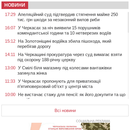
НОВИНИ
17:29
Апеляційний суд підтвердив стягнення майже 250
тис. грн шкоди за незаконний вилов риби
16:07
У Черкасах за ніч виявили 15 порушників
комендантської години та 10 нетверезих водіїв
15:12
На Золотоніщині водійка збила пішохода, який
перебігав дорогу
14:11
На Черкащині прокуратура через суд вимагає взяти
під охорону 188-річну церкву
13:00
У Смілі біля магазину під колесами вантажівки
загинула жінка
11:33
У Черкасах пропонують для приватизації
п’ятиповерховий об’єкт у центрі міста
10:00
Не вистачає стажу для пенсії: як його докупити та що
потрібно знати
08:23
У Черкасах виявили низку недоліків у гуртожитку, де
Всі новини
проживають ВПО
07 СЕРПНЯ 2026, П'ЯТНИЦЯ
СОЦІАЛЬНА РЕКЛАМА
20:55
На Черкащині врятували рідкісного чорного грифа