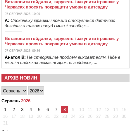
Встановити гойдалки, карусель і закупити іграшки: у
Черкасах просять покращити умови в дитсадку
07 СЕРПНЯ 2026, 10:09
А:
Споконвіку іграшки і все,що стосується дитячого
дозвілля,а також-посуд і миючі засоби,к...
Встановити гойдалки, карусель і закупити іграшки: у
Черкасах просять покращити умови в дитсадку
07 СЕРПНЯ 2026, 09:36
Анатолій:
Не створюйте проблем вихователям. Ніде в
місті в садочках немає ні гірок, ні гойдалок, ...
АРХІВ НОВИН
Серпень
2026
1
2
3
4
5
6
7
8
9
10
11
12
13
14
15
16
17
18
19
20
21
22
23
24
25
26
27
28
29
30
31