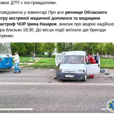
равах ДТП з постраждалими.
повідомила у коментарі
Про все
речниця Обласного
нтру екстреної медичної допомоги та медицини
тастроф ЧОР Ірина Назарок
, виклик про аварію надійшо
ра близько 18:30. До місця події виїхали дві бригади
тренки.