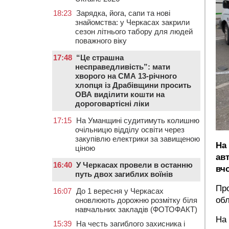
18:23
Зарядка, йога, сапи та нові
знайомства: у Черкасах закрили
сезон літнього табору для людей
поважного віку
17:48
“Це страшна
несправедливість”: мати
хворого на СМА 13-річного
хлопця із Драбівщини просить
ОВА виділити кошти на
дороговартісні ліки
17:15
На Уманщині судитимуть колишню
очільницю відділу освіти через
закупівлю електрики за завищеною
На
ціною
авт
16:40
У Черкасах провели в останню
вчо
путь двох загиблих воїнів
Про
16:07
До 1 вересня у Черкасах
обл
оновлюють дорожню розмітку біля
навчальних закладів (ФОТОФАКТ)
На 
15:39
На честь загиблого захисника і