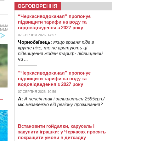
ОБГОВОРЕННЯ
“Черкасиводоканал” пропонує
підвищити тарифи на воду та
ЛАМА
водовідведення з 2027 року
ЛАМА
07 СЕРПНЯ 2026, 14:57
Чорнобаївець:
якщо гривня піде в
круте піке, то не врятують ці
підвищення жоден тариф- підвищений
чи ...
“Черкасиводоканал” пропонує
підвищити тарифи на воду та
водовідведення з 2027 року
07 СЕРПНЯ 2026, 10:56
А:
А пенсія так і залишиться 2595грн./
міс.незалежно від регіону проживання?
Встановити гойдалки, карусель і
закупити іграшки: у Черкасах просять
покращити умови в дитсадку