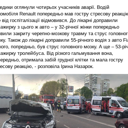
едики оглянули чотирьох учасників аварії. Водій
омобіля Renault попередньо мав гостру стресову реакці
 від госпіталізації відмовився. До лікарні доправили
ажирку з цього ж авто – у 32-річної жінки попередньо
вили закриту черепно-мозкову травму та струс головног
ку. Також до лікарні доправили 55-річного водія з авто Fi
кого, попредньо, був струс головного мозку. А ще – 53-рі
ажирку тролейбуса. Від різкого гальмування вона,
ередньо, отримала забій грудної клітки та мала гостру
есову реакцію, - розповіла Ірина Назарок.