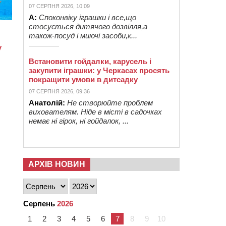
07 СЕРПНЯ 2026, 10:09
А:
Споконвіку іграшки і все,що
стосується дитячого дозвілля,а
також-посуд і миючі засоби,к...
Встановити гойдалки, карусель і
закупити іграшки: у Черкасах просять
покращити умови в дитсадку
07 СЕРПНЯ 2026, 09:36
Анатолій:
Не створюйте проблем
вихователям. Ніде в місті в садочках
немає ні гірок, ні гойдалок, ...
АРХІВ НОВИН
Серпень
2026
1
2
3
4
5
6
7
8
9
10