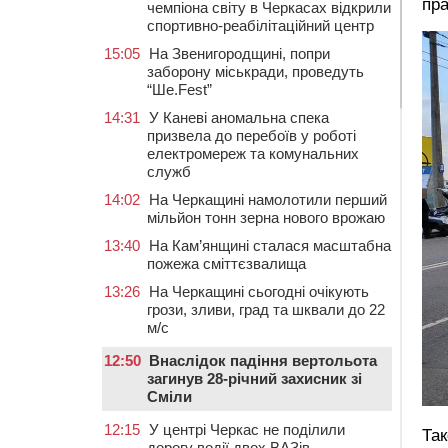
пр
чемпіона світу в Черкасах відкрили
спортивно-реабілітаційний центр
15:05
На Звенигородщині, попри
заборону міськради, проведуть
“Ше.Fest”
14:31
У Каневі аномальна спека
призвела до перебоїв у роботі
електромереж та комунальних
служб
14:02
На Черкащині намолотили перший
мільйон тонн зерна нового врожаю
13:40
На Кам’янщині сталася масштабна
пожежа сміттєзвалища
13:26
На Черкащині сьогодні очікують
грози, зливи, град та шквали до 22
м/с
12:50
Внаслідок падіння вертольота
загинув 28-річний захисник зі
Сміли
12:15
У центрі Черкас не поділили
Так
дорогу водії двох ВАЗів