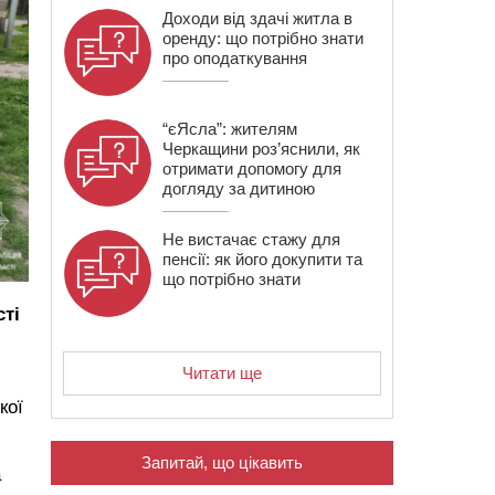
Доходи від здачі житла в
оренду: що потрібно знати
про оподаткування
“єЯсла”: жителям
Черкащини роз’яснили, як
отримати допомогу для
догляду за дитиною
Не вистачає стажу для
пенсії: як його докупити та
що потрібно знати
сті
Читати ще
кої
Запитай, що цікавить
а