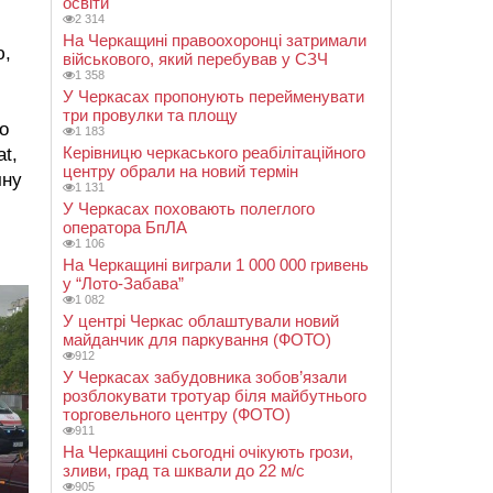
освіти
2 314
На Черкащині правоохоронці затримали
ю,
військового, який перебував у СЗЧ
1 358
У Черкасах пропонують перейменувати
три провулки та площу
о
1 183
Керівницю черкаського реабілітаційного
at,
центру обрали на новий термін
чну
1 131
У Черкасах поховають полеглого
оператора БпЛА
1 106
На Черкащині виграли 1 000 000 гривень
у “Лото-Забава”
1 082
У центрі Черкас облаштували новий
майданчик для паркування (ФОТО)
912
У Черкасах забудовника зобов’язали
розблокувати тротуар біля майбутнього
торговельного центру (ФОТО)
911
На Черкащині сьогодні очікують грози,
зливи, град та шквали до 22 м/с
905