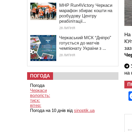
MHP Run4Victory Черкаси
марафон збирає кошти на
розбудову Центру
реабілітації...
28 ЛИПНЯ
На 
Черкаський МСК “Дніпро”
КУп
готується до матчів
заз
чемпіонату України з ...
Чер
28 ЛИПНЯ
У
на
ПОГОДА
П
Погода
Черкаси
вологість:
тиск:
вітер:
Погода на 10 днів від
sinoptik.ua