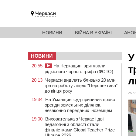
Черкаси
НОВИНИ
ВІЙНА В УКРАЇНІ
АНО
У
НОВИНИ
20:55
На Черкащині врятували
т
рідкісного чорного грифа (ФОТО)
л
20:13
Черкаси виділять близько 20 млн
грн на роботу ліцею “Перспектива”
до кінця року
25 К
19:34
На Уманщині суд припинив право
оренди земельних ділянок,
незаконно переданих іноземцем
19:00
Вихователька з Черкас і дві
педагогині з області стали
фіналістками Global Teacher Prize
Ukraine 2026