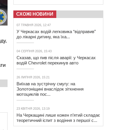
СХОЖІ НОВИНИ
07 ТРАВНЯ 2026, 12:47
У Черкасах водій легковика “відправив”
до лікарні дитину, яка їха...
ду,
04 СЕРПНЯ 2026, 15:43
Сказав, що пив після аварії: у Черкасах
водій Chevrolet перекинув авто
ати
26 ЛИПНЯ 2026, 15:21
Виїхав на зустрічну смугу: на
Золотоніщині внаслідок зіткнення
мотоциклів пос...
23 КВІТНЯ 2026, 13:19
На Черкащині лише кожен п’ятий складає
теоретичний іспит з водіння з першої с...