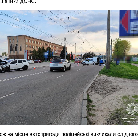
ацівники ДСНС.
ож на місце автопригоди поліцейські викликали слідчого