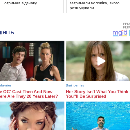
отримав відзнаку
затримали чоловіка, якого
розшукували
РЕК
РЕК