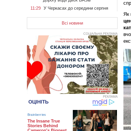
сп
11:29
У Черкасах до середини серпня
обмежать рух транспорту на трьох
Як 
вулицях
це
Всі новини
10:54
На Черкащині кількість укриттів
ка
збільшилась уп’ятеро з початку
вчо
СОЦІАЛЬНА РЕКЛАМА
повномасштабної війни
екс
10:15
У Черкасах водій Audi Q5
спричинив аварію, не пропустивши
інший кросовер
09:42
“Черкасиводоканал” пропонує
підвищити тарифи на воду та
водовідведення з 2027 року
09:08
Встановити гойдалки, карусель і
закупити іграшки: у Черкасах
просять покращити умови в
РЕКЛАМА
дитсадку
08:22
“На щиті” у Чорнобаївську
громаду повертається полеглий
біля Кліщіївки воїн