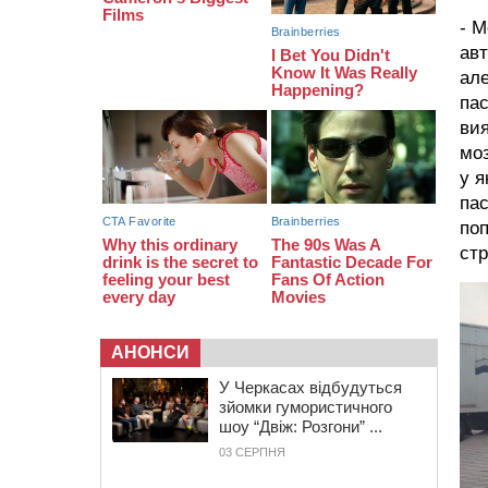
07:30
Понад 968 мільйонів гривень
земельного податку сплатили на
- М
Черкащині
авт
06 СЕРПНЯ 2026, ЧЕТВЕР
але
пас
21:13
Вісім медалей, з яких чотири
золоті: черкаські спортсмени
вия
тріумфували на чемпіонаті України
моз
у я
пас
поп
стр
АНОНСИ
У Черкасах відбудуться
зйомки гумористичного
шоу “Двіж: Розгони” ...
03 СЕРПНЯ