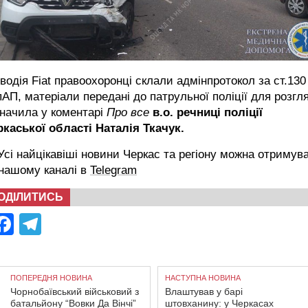
водія Fiat правоохоронці склали адмінпротокол за ст.130
АП, матеріали передані до патрульної поліції для розгля
начила у коментарі
Про все
в.о. речниці поліції
каської області Наталія Ткачук.
сі найцікавіші новини Черкас та регіону можна отримув
 нашому каналі в
Telegram
ОДІЛИТИСЬ
Facebook
Telegram
ПОПЕРЕДНЯ НОВИНА
НАСТУПНА НОВИНА
Чорнобаївський військовий з
Влаштував у барі
батальйону “Вовки Да Вінчі”
штовханину: у Черкасах