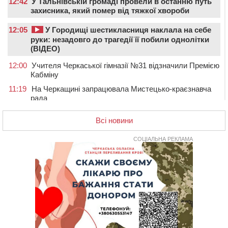
12:42
У Тальнівській громаді провели в останню путь
захисника, який помер від тяжкої хвороби
12:05
У Городищі шестикласниця наклала на себе
руки: незадовго до трагедії її побили однолітки
(ВІДЕО)
12:00
Учителя Черкаської гімназії №31 відзначили Премією
Кабміну
11:19
На Черкащині запрацювала Мистецько-краєзнавча
рада
10:40
У Вільшанській громаді попрощалися із
Всі новини
захисником, який помер від тяжких поранень
СОЦІАЛЬНА РЕКЛАМА
09:59
Всі опинилися в кюветі: у Будищі зіткнулися два
автомобілі та мотоцикл
09:20
На Черкащині боржникам за електроенергію
нарахують 3% річних та інфляційні втрати
08:22
Черкащина серед лідерів за кількістю штрафів для
підприємств через неподання даних про транспорт до
ТЦК
07:35
Черкаси прийматимуть Український урбаністичний