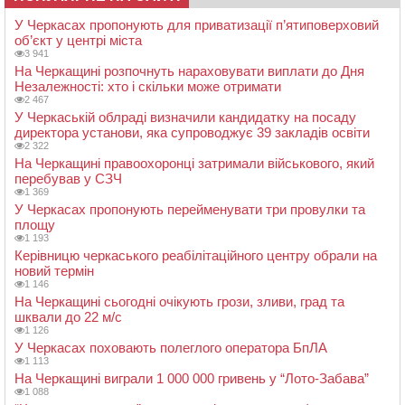
У Черкасах пропонують для приватизації п’ятиповерховий
об’єкт у центрі міста
3 941
На Черкащині розпочнуть нараховувати виплати до Дня
Незалежності: хто і скільки може отримати
2 467
У Черкаській облраді визначили кандидатку на посаду
директора установи, яка супроводжує 39 закладів освіти
2 322
На Черкащині правоохоронці затримали військового, який
перебував у СЗЧ
1 369
У Черкасах пропонують перейменувати три провулки та
площу
1 193
Керівницю черкаського реабілітаційного центру обрали на
новий термін
1 146
На Черкащині сьогодні очікують грози, зливи, град та
шквали до 22 м/с
1 126
У Черкасах поховають полеглого оператора БпЛА
1 113
На Черкащині виграли 1 000 000 гривень у “Лото-Забава”
1 088