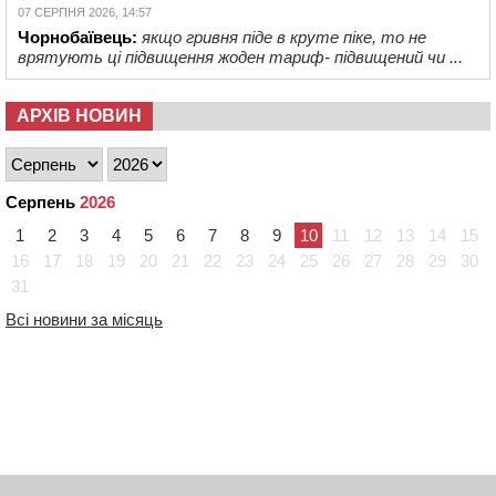
07 СЕРПНЯ 2026, 14:57
Чорнобаївець:
якщо гривня піде в круте піке, то не
врятують ці підвищення жоден тариф- підвищений чи ...
АРХІВ НОВИН
Серпень
2026
1
2
3
4
5
6
7
8
9
10
11
12
13
14
15
16
17
18
19
20
21
22
23
24
25
26
27
28
29
30
31
Всі новини за місяць