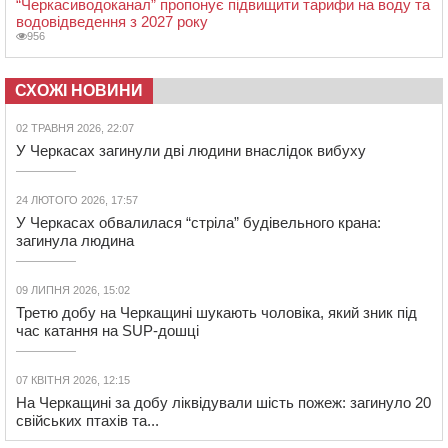
“Черкасиводоканал” пропонує підвищити тарифи на воду та
водовідведення з 2027 року
956
СХОЖІ НОВИНИ
02 ТРАВНЯ 2026, 22:07
У Черкасах загинули дві людини внаслідок вибуху
24 ЛЮТОГО 2026, 17:57
У Черкасах обвалилася “стріла” будівельного крана:
загинула людина
09 ЛИПНЯ 2026, 15:02
Третю добу на Черкащині шукають чоловіка, який зник під
час катання на SUP-дошці
07 КВІТНЯ 2026, 12:15
На Черкащині за добу ліквідували шість пожеж: загинуло 20
свійських птахів та...