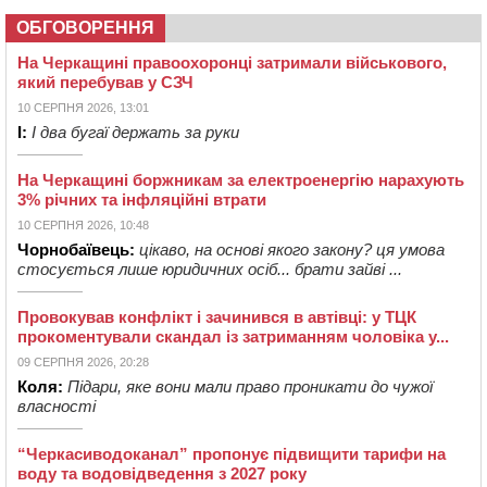
ОБГОВОРЕННЯ
На Черкащині правоохоронці затримали військового,
який перебував у СЗЧ
10 СЕРПНЯ 2026, 13:01
І:
І два бугаї держать за руки
На Черкащині боржникам за електроенергію нарахують
3% річних та інфляційні втрати
10 СЕРПНЯ 2026, 10:48
Чорнобаївець:
цікаво, на основі якого закону? ця умова
стосується лише юридичних осіб... брати зайві ...
Провокував конфлікт і зачинився в автівці: у ТЦК
прокоментували скандал із затриманням чоловіка у...
09 СЕРПНЯ 2026, 20:28
Коля:
Підари, яке вони мали право проникати до чужої
власності
“Черкасиводоканал” пропонує підвищити тарифи на
воду та водовідведення з 2027 року