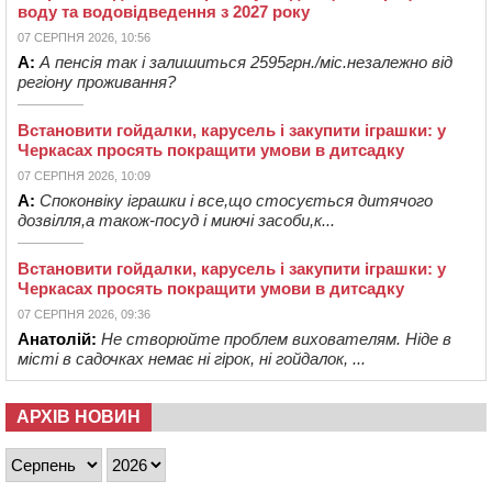
воду та водовідведення з 2027 року
07 СЕРПНЯ 2026, 10:56
А:
А пенсія так і залишиться 2595грн./міс.незалежно від
регіону проживання?
Встановити гойдалки, карусель і закупити іграшки: у
Черкасах просять покращити умови в дитсадку
07 СЕРПНЯ 2026, 10:09
А:
Споконвіку іграшки і все,що стосується дитячого
дозвілля,а також-посуд і миючі засоби,к...
Встановити гойдалки, карусель і закупити іграшки: у
Черкасах просять покращити умови в дитсадку
07 СЕРПНЯ 2026, 09:36
Анатолій:
Не створюйте проблем вихователям. Ніде в
місті в садочках немає ні гірок, ні гойдалок, ...
АРХІВ НОВИН