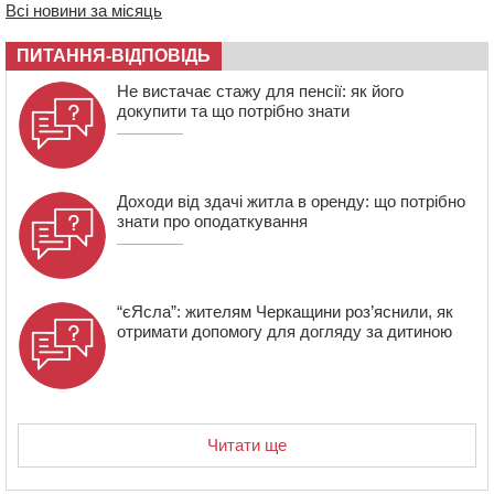
Всі новини за місяць
13:40
На Кам’янщині сталася масштабна пожежа
сміттєзвалища
ПИТАННЯ-ВІДПОВІДЬ
13:26
На Черкащині сьогодні очікують грози, зливи, град та
Не вистачає стажу для пенсії: як його
шквали до 22 м/с
докупити та що потрібно знати
Доходи від здачі житла в оренду: що потрібно
знати про оподаткування
“єЯсла”: жителям Черкащини роз’яснили, як
отримати допомогу для догляду за дитиною
Читати ще