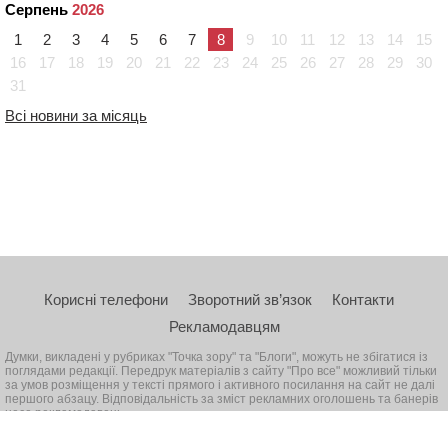
Серпень
2026
1
2
3
4
5
6
7
8
9
10
11
12
13
14
15
16
17
18
19
20
21
22
23
24
25
26
27
28
29
30
31
Всі новини за місяць
Корисні телефони
Зворотний зв’язок
Контакти
Рекламодавцям
Думки, викладені у рубриках "Точка зору" та "Блоги", можуть не збігатися із
поглядами редакції. Передрук матеріалів з сайту "Про все" можливий тільки
за умов розміщення у тексті прямого і активного посилання на сайт не далі
першого абзацу. Відповідальність за зміст рекламних оголошень та банерів
несе рекламодавець
© 2026, Всі права захищені