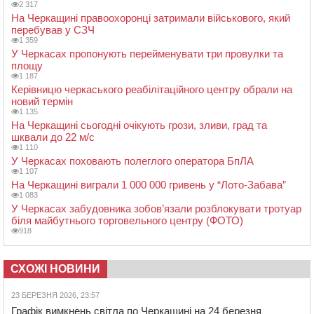
2 317
На Черкащині правоохоронці затримали військового, який
перебував у СЗЧ
1 359
У Черкасах пропонують перейменувати три провулки та
площу
1 187
Керівницю черкаського реабілітаційного центру обрали на
новий термін
1 135
На Черкащині сьогодні очікують грози, зливи, град та
шквали до 22 м/с
1 110
У Черкасах поховають полеглого оператора БпЛА
1 107
На Черкащині виграли 1 000 000 гривень у “Лото-Забава”
1 083
У Черкасах забудовника зобов’язали розблокувати тротуар
біля майбутнього торговельного центру (ФОТО)
918
СХОЖІ НОВИНИ
23 БЕРЕЗНЯ 2026, 23:57
Графік вимкнень світла по Черкащині на 24 березня