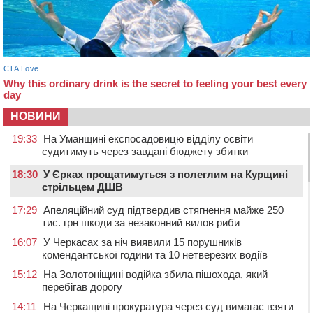
НОВИНИ
19:33
На Уманщині експосадовицю відділу освіти
судитимуть через завдані бюджету збитки
18:30
У Єрках прощатимуться з полеглим на Курщині
стрільцем ДШВ
17:29
Апеляційний суд підтвердив стягнення майже 250
тис. грн шкоди за незаконний вилов риби
16:07
У Черкасах за ніч виявили 15 порушників
комендантської години та 10 нетверезих водіїв
15:12
На Золотоніщині водійка збила пішохода, який
перебігав дорогу
14:11
На Черкащині прокуратура через суд вимагає взяти