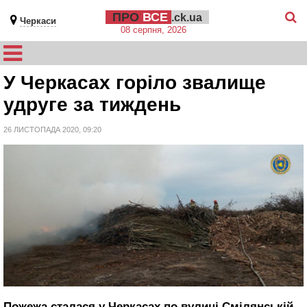
ПРО
ВСЕ
.ck.ua
Черкаси
08 серпня, 2026
У Черкасах горіло звалище
удруге за тиждень
26 ЛИСТОПАДА 2020, 09:20
Пожежа сталася у Черкасах по вулиці Смілянській,